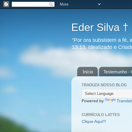
Eder Silva †
"Por ora subsistem a fé, 
13,13. Idealizado e Cria
Início
Testemunho - 
TRADUZA NOSSO BLOG
Powered by
Transla
CURRÍCULO LATTES
Clique Aqui!!!