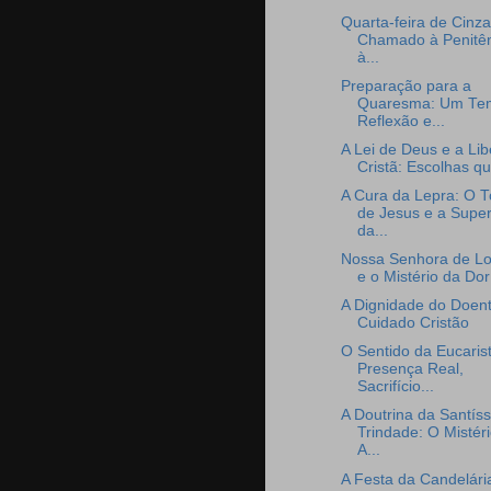
Quarta-feira de Cinza
Chamado à Penitên
à...
Preparação para a
Quaresma: Um Te
Reflexão e...
A Lei de Deus e a Li
Cristã: Escolhas qu
A Cura da Lepra: O 
de Jesus e a Supe
da...
Nossa Senhora de L
e o Mistério da Dor
A Dignidade do Doent
Cuidado Cristão
O Sentido da Eucarist
Presença Real,
Sacrifício...
A Doutrina da Santís
Trindade: O Mistér
A...
A Festa da Candelária