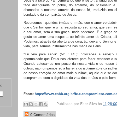
Deus e a face do Pai. Lembrando que o rosto transfigurado de
face desfigurada do pobre, do enfermo, do prisioneiro 
chamados a mostrar, através da nossa fé, traduzida em ob
bondade e da compaixão de Jesus.
Recordemos, queridos irmãos e irmãs, que o amor verdadei
que o Senhor quer é uma resposta ao seu amor, que vem s
o seu amor, sem a sua graça, nada podemos. É a graça d
gesto de amor uma resposta ao infinito amor do Criador, al
Podemos, através da abertura de coração, deixar o Senhor e
vida, para sermos instrumentos nas mãos de Deus.
"Eu vim para servir" (Mc 10,45): colocar-se a serviç
oportunidade que Deus nos oferece para fazer renascer o se
Quando colocamos um pouco da nossa vida e do nosso t
outros, não rompemos só a barreira do isolamento e da indif
do nosso coração ao amor mais sublime, aquele que se do
compromete com a dignidade da vida dos irmãos e pelo be
i:
Fonte:
https://www.cnbb.org.br/fe-e-compromisso-com-d
Publicado por
Eder Silva
às
11:28:0
0 Comentários