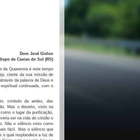
Dom José Gislon
Bispo de Caxias do Sul (RS)
do da Quaresma é este tempo
eja, ciente da sua missão de
, através da palavra de Deus e
espiritual continuada, com o
to, símbolo da aridez, das
ão. Mas o deserto, visto na
como o lugar da purificação,
eria ser na vida do cristão o
to. Não o silêncio visto como
is fácil. Mas o silêncio que
e o qual resplandece a luz de