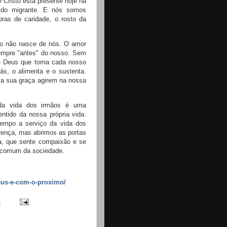
 Cristo está presente hoje na
e do migrante. E nós somos
ras de caridade, o rosto da
ro não nasce de nós. O amor
empre "antes" do nosso. Sem
e Deus que torna cada nosso
iás, o alimenta e o sustenta.
 a sua graça agirem na nossa
o da vida dos irmãos é uma
ntido da nossa própria vida.
empo a serviço da vida dos
erença, mas abrimos as portas
a, que sente compaixão e se
m comum da sociedade.
eus-e-com-o-proximo/
0