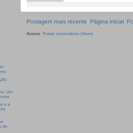
Postagem mais recente
Página inicial
Po
Assinar:
Postar comentários (Atom)
om
imo
ção:
ma: Um
forma
s e a
 Um
na
s de