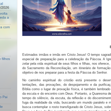
al
8/2026
volta
ueda a
ara com
Estimados irmãos e irmãs em Cristo Jesus! O tempo sagra
 filhos
especial de preparação para a celebração da Páscoa. A Igr
zelar pela vida espiritual de seus filhos e filhas, nos oferece
do Sacramento da Reconciliação, um itinerário de formação 
objetivo de nos preparar para a festa da Páscoa do Senhor.
No caminho espiritual do cristão está presente o deser
tentações, das provações, do despojamento e da purificaç
Bíblia como o lugar de provação física, é também lembrado 
da escuta e do encontro com Deus. Portanto, a Quaresma dev
o Pai
tempo do silêncio, da escuta, da reflexão e do discernimen
fuga da realidade da vida, buscando um mundo paralelo e ma
de
busca contemplar o rosto transfigurado de Cristo Jesus, sobr