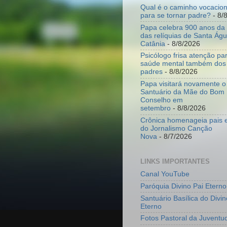
Qual é o caminho vocacion
para se tornar padre?
- 8/
Papa celebra 900 anos da 
das relíquias de Santa Ág
Catânia
- 8/8/2026
Psicólogo frisa atenção p
saúde mental também dos
padres
- 8/8/2026
Papa visitará novamente o
Santuário da Mãe do Bom
Conselho em
setembro
- 8/8/2026
Crônica homenageia pais e
do Jornalismo Canção
Nova
- 8/7/2026
LINKS IMPORTANTES
Canal YouTube
Paróquia Divino Pai Eterno
Santuário Basílica do Divin
Eterno
Fotos Pastoral da Juventu