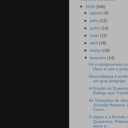
▼
2026
(106)
►
agosto
(3)
►
julho
(12)
►
junho
(14)
►
maio
(11)
►
abril
(18)
►
março
(18)
▼
fevereiro
(14)
Fé e compromisso c
Deus e com o próx
Desconfiança é prote
um guia antigolpe
A Oração na Quares
Diálogo que Trans
As Tentações de Jesu
Jornada Humana:
Convi...
O Jejum e a Esmola 
Quaresma: Prática
Amor e...