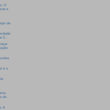
s: O
cia e
mpo de
berdade
e C...
Toque
ração
ourdes
e e o
ia:
sima
io do
: A