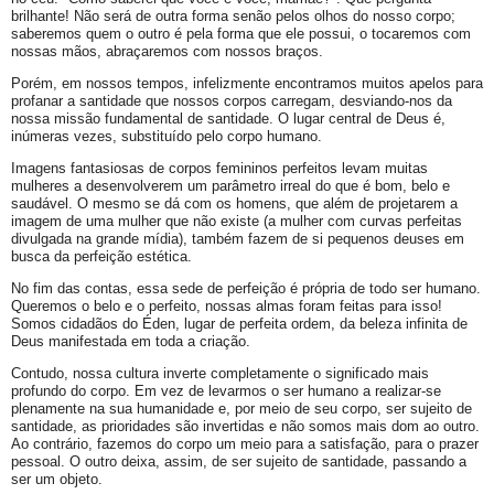
brilhante! Não será de outra forma senão pelos olhos do nosso corpo;
saberemos quem o outro é pela forma que ele possui, o tocaremos com
nossas mãos, abraçaremos com nossos braços.
Porém, em nossos tempos, infelizmente encontramos muitos apelos para
profanar a santidade que nossos corpos carregam, desviando-nos da
nossa missão fundamental de santidade. O lugar central de Deus é,
inúmeras vezes, substituído pelo corpo humano.
Imagens fantasiosas de corpos femininos perfeitos levam muitas
mulheres a desenvolverem um parâmetro irreal do que é bom, belo e
saudável. O mesmo se dá com os homens, que além de projetarem a
imagem de uma mulher que não existe (a mulher com curvas perfeitas
divulgada na grande mídia), também fazem de si pequenos deuses em
busca da perfeição estética.
No fim das contas, essa sede de perfeição é própria de todo ser humano.
Queremos o belo e o perfeito, nossas almas foram feitas para isso!
Somos cidadãos do Éden, lugar de perfeita ordem, da beleza infinita de
Deus manifestada em toda a criação.
Contudo, nossa cultura inverte completamente o significado mais
profundo do corpo. Em vez de levarmos o ser humano a realizar-se
plenamente na sua humanidade e, por meio de seu corpo, ser sujeito de
santidade, as prioridades são invertidas e não somos mais dom ao outro.
Ao contrário, fazemos do corpo um meio para a satisfação, para o prazer
pessoal. O outro deixa, assim, de ser sujeito de santidade, passando a
ser um objeto.