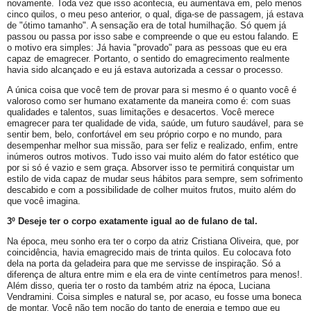
novamente. Toda vez que isso acontecia, eu aumentava em, pelo menos
cinco quilos, o meu peso anterior, o qual, diga-se de passagem, já estava
de "ótimo tamanho". A sensação era de total humilhação. Só quem já
passou ou passa por isso sabe e compreende o que eu estou falando. E
o motivo era simples: Já havia "provado" para as pessoas que eu era
capaz de emagrecer. Portanto, o sentido do emagrecimento realmente
havia sido alcançado e eu já estava autorizada a cessar o processo.
A única coisa que você tem de provar para si mesmo é o quanto você é
valoroso como ser humano exatamente da maneira como é: com suas
qualidades e talentos, suas limitações e desacertos. Você merece
emagrecer para ter qualidade de vida, saúde, um futuro saudável, para se
sentir bem, belo, confortável em seu próprio corpo e no mundo, para
desempenhar melhor sua missão, para ser feliz e realizado, enfim, entre
inúmeros outros motivos. Tudo isso vai muito além do fator estético que
por si só é vazio e sem graça. Absorver isso te permitirá conquistar um
estilo de vida capaz de mudar seus hábitos para sempre, sem sofrimento
descabido e com a possibilidade de colher muitos frutos, muito além do
que você imagina.
3º Deseje ter o corpo exatamente igual ao de fulano de tal.
Na época, meu sonho era ter o corpo da atriz Cristiana Oliveira, que, por
coincidência, havia emagrecido mais de trinta quilos. Eu colocava foto
dela na porta da geladeira para que me servisse de inspiração. Só a
diferença de altura entre mim e ela era de vinte centímetros para menos!.
Além disso, queria ter o rosto da também atriz na época, Luciana
Vendramini. Coisa simples e natural se, por acaso, eu fosse uma boneca
de montar. Você não tem noção do tanto de energia e tempo que eu