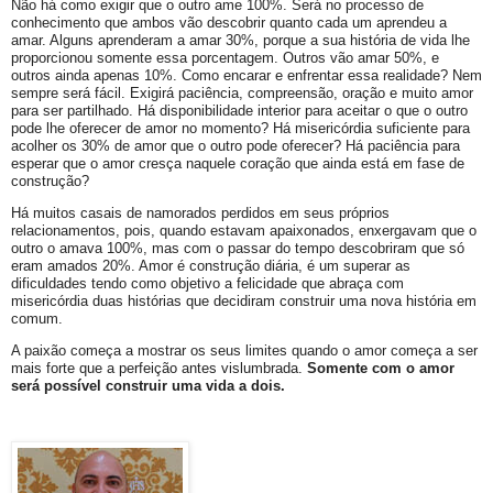
Não há como exigir que o outro ame 100%. Será no processo de
conhecimento que ambos vão descobrir quanto cada um aprendeu a
amar. Alguns aprenderam a amar 30%, porque a sua história de vida lhe
proporcionou somente essa porcentagem. Outros vão amar 50%, e
outros ainda apenas 10%. Como encarar e enfrentar essa realidade? Nem
sempre será fácil. Exigirá paciência, compreensão, oração e muito amor
para ser partilhado. Há disponibilidade interior para aceitar o que o outro
pode lhe oferecer de amor no momento? Há misericórdia suficiente para
acolher os 30% de amor que o outro pode oferecer? Há paciência para
esperar que o amor cresça naquele coração que ainda está em fase de
construção?
Há muitos casais de namorados perdidos em seus próprios
relacionamentos, pois, quando estavam apaixonados, enxergavam que o
outro o amava 100%, mas com o passar do tempo descobriram que só
eram amados 20%. Amor é construção diária, é um superar as
dificuldades tendo como objetivo a felicidade que abraça com
misericórdia duas histórias que decidiram construir uma nova história em
comum.
A paixão começa a mostrar os seus limites quando o amor começa a ser
mais forte que a perfeição antes vislumbrada.
Somente com o amor
será possível construir uma vida a dois.