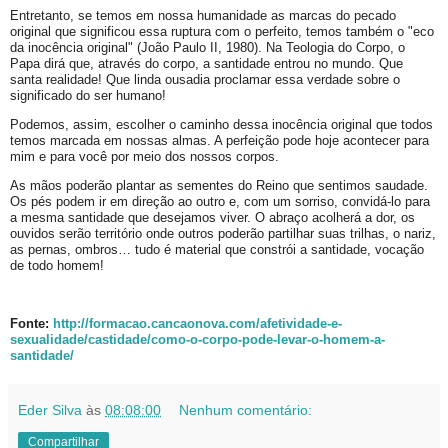
Entretanto, se temos em nossa humanidade as marcas do pecado
original que significou essa ruptura com o perfeito, temos também o "eco
da inocência original" (João Paulo II, 1980). Na Teologia do Corpo, o
Papa dirá que, através do corpo, a santidade entrou no mundo. Que
santa realidade! Que linda ousadia proclamar essa verdade sobre o
significado do ser humano!
Podemos, assim, escolher o caminho dessa inocência original que todos
temos marcada em nossas almas. A perfeição pode hoje acontecer para
mim e para você por meio dos nossos corpos.
As mãos poderão plantar as sementes do Reino que sentimos saudade.
Os pés podem ir em direção ao outro e, com um sorriso, convidá-lo para
a mesma santidade que desejamos viver. O abraço acolherá a dor, os
ouvidos serão território onde outros poderão partilhar suas trilhas, o nariz,
as pernas, ombros… tudo é material que constrói a santidade, vocação
de todo homem!
Fonte:
http://formacao.cancaonova.com/afetividade-e-
sexualidade/castidade/como-o-corpo-pode-levar-o-homem-a-
santidade/
Eder Silva
às
08:08:00
Nenhum comentário:
Compartilhar