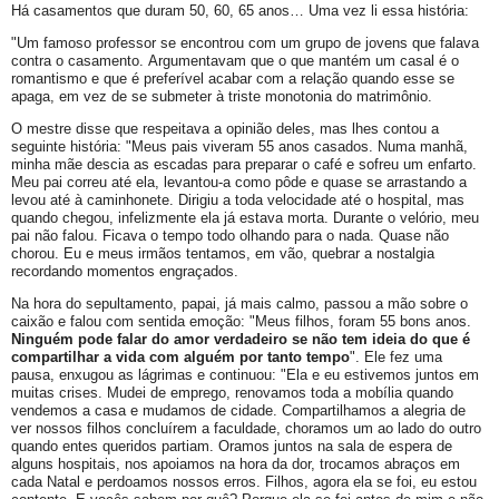
Há casamentos que duram 50, 60, 65 anos… Uma vez li essa história:
"Um famoso professor se encontrou com um grupo de jovens que falava
contra o casamento. Argumentavam que o que mantém um casal é o
romantismo e que é preferível acabar com a relação quando esse se
apaga, em vez de se submeter à triste monotonia do matrimônio.
O mestre disse que respeitava a opinião deles, mas lhes contou a
seguinte história: "Meus pais viveram 55 anos casados. Numa manhã,
minha mãe descia as escadas para preparar o café e sofreu um enfarto.
Meu pai correu até ela, levantou-a como pôde e quase se arrastando a
levou até à caminhonete. Dirigiu a toda velocidade até o hospital, mas
quando chegou, infelizmente ela já estava morta. Durante o velório, meu
pai não falou. Ficava o tempo todo olhando para o nada. Quase não
chorou. Eu e meus irmãos tentamos, em vão, quebrar a nostalgia
recordando momentos engraçados.
Na hora do sepultamento, papai, já mais calmo, passou a mão sobre o
caixão e falou com sentida emoção: "Meus filhos, foram 55 bons anos.
Ninguém pode falar do amor verdadeiro se não tem ideia do que é
compartilhar a vida com alguém por tanto tempo
". Ele fez uma
pausa, enxugou as lágrimas e continuou: "Ela e eu estivemos juntos em
muitas crises. Mudei de emprego, renovamos toda a mobília quando
vendemos a casa e mudamos de cidade. Compartilhamos a alegria de
ver nossos filhos concluírem a faculdade, choramos um ao lado do outro
quando entes queridos partiam. Oramos juntos na sala de espera de
alguns hospitais, nos apoiamos na hora da dor, trocamos abraços em
cada Natal e perdoamos nossos erros. Filhos, agora ela se foi, eu estou