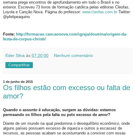
semana prega encontros de aprofundamento em todo o Brasil e no
exterior. Escreveu 73 livros de formação católica pelas editoras Cléofas,
Loyola e Canção Nova. Página do professor:
www.cleofas.com.br
Twitter:
@pfelipeaquino
Fonte:
http://formacao.cancaonova.com/igreja/doutrina/origem-da-
festa-de-corpus-christi/
Eder Silva
às
07:20:00
Nenhum comentário:
Compartilhar
1 de junho de 2015
Os filhos estão com excesso ou falta de
amor?
Quando o assunto é educação, surgem as dúvidas: estamos
permeando os filhos pela falta ou pelo excesso de amor?
Diante de um mundo na qual predomina o desequilíbrio econômico, onde
alguns países possuem excesso de riqueza e outros a escassez de
recursos, as pessoas acabam se acostumando a conviver com essas