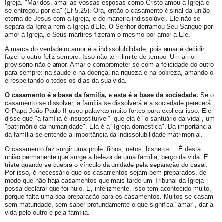
Igreja. "Maridos, amai as vossas esposas como Cristo amou a Igreja e
se entregou por ela" (Ef 5,25). Ora, então o casamento é sinal da união
eterna de Jesus com a Igreja, e de maneira indissolúvel. Ele não se
separa da Igreja nem a Igreja d'Ele. O Senhor derramou Seu Sangue por
amor à Igreja, e Seus mártires fizeram o mesmo por amor a Ele.
A marca do verdadeiro amor é a indissolubilidade, pois amar é decidir
fazer o outro feliz sempre. Isso não tem limite de tempo. Um amor
provisório não é amor. Amar é comprometer-se com a felicidade do outro
para sempre: na saúde e na doença, na riqueza e na pobreza, amando-o
e respeitando-o todos os dias da sua vida.
O casamento é a base da família, e esta é a base da sociedade.
Se o
casamento se dissolver, a família se dissolverá e a sociedade perecerá.
O Papa João Paulo II usou palavras muito fortes para explicar isso. Ele
disse que "a família é insubstituível", que ela é "o santuário da vida", um
"patrimônio da humanidade". Ela é a "Igreja doméstica". Da importância
da família se entende a importância da indissolubilidade matrimonial.
O casamento faz surgir uma prole: filhos, netos, bisnetos… É desta
união permanente que surge a beleza de uma família, berço da vida. É
triste quando se quebra o vínculo da unidade pela separação do casal.
Por isso, é necessário que os casamentos sejam bem preparados, de
modo que não haja casamentos que mais tarde um Tribunal da Igreja
possa declarar que foi nulo. E, infelizmente, isso tem acontecido muito,
porque falta uma boa preparação para os casamentos. Muitos se casam
sem maturidade, sem saber profundamente o que significa "amar", dar a
vida pelo outro e pela família.