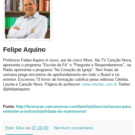
Felipe Aquino
Professor Felipe Aquino é viuvo, pai de cinco filhos. Na TV Canção Nova,
apresenta o programa "Escola da Fé" e "Pergunte e Responderemos", na
Rádio apresenta o programa "No Coração da Igreja". Nos finais de
semana prega encontros de aprofundamento em todo o Brasil e no
exterior. Escreveu 73 livros de formação católica pelas editoras Cléofas,
Loyola e Canção Nova. Página do professor:
www.cleofas.com.br
Twitter:
@pfelipeaquino
Fonte:
http://formacao.cancaonova.com/familia/divorcio/razoes-para-
entender-a-indissolubilidade-do-matrimonio/
Eder Silva
às
07:20:00
Nenhum comentário: