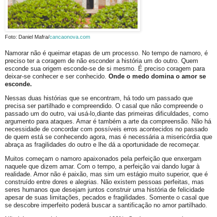
Foto: Daniel Mafra/
cancaonova.com
Namorar não é queimar etapas de um processo. No tempo de namoro, é
preciso ter a coragem de não esconder a história um do outro. Quem
esconde sua origem esconde-se de si mesmo. É preciso coragem para
deixar-se conhecer e ser conhecido.
Onde o medo domina o amor se
esconde.
Nessas duas histórias que se encontram, há todo um passado que
precisa ser partilhado e compreendido. O casal que não compreende o
passado um do outro, vai usá-lo,diante das primeiras dificuldades, como
argumento para ataques. Amar é também a arte da compreensão. Não há
necessidade de concordar com possíveis erros acontecidos no passado
de quem está se conhecendo agora, mas é necessária a misericórdia que
abraça as fragilidades do outro e lhe dá a oportunidade de recomeçar.
Muitos começam o namoro apaixonados pela perfeição que enxergam
naquele que dizem amar. Com o tempo, a perfeição vai dando lugar à
realidade. Amor não é paixão, mas sim um estágio muito superior, que é
construído entre dores e alegrias. Não existem pessoas perfeitas, mas
seres humanos que desejam juntos construir uma história de felicidade
apesar de suas limitações, pecados e fragilidades. Somente o casal que
se descobre imperfeito poderá buscar a santificação no amor partilhado.