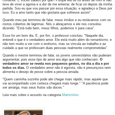
contente. E vocês sabem por quê? Porque ela se foi antes de mim e não
teve de viver a agonia e a dor de me enterrar, de ficar só depois da minha
partida. Sou eu que vou passar por essa situação, e agradeço a Deus por
isso. Eu a amo tanto que não gostaria que sofresse assim".
Quando meu pai terminou de falar, meus irmãos e eu estávamos com os
rostos cobertos de lágrimas. Nós o abraçamos e ele nos consolou
dizendo: "Está tudo bem, meus filhos, podemos ir para casa".
Esse foi um bom dia. E, por fim, o professor concluiu: "Naquele dia,
entendi o que é o verdadeiro amor. Ele está muito além do romantismo, e
não tem muito a ver com o erotismo, mas se vincula ao trabalho e ao
cuidado a que se professam duas pessoas realmente comprometidas".
Quando o mestre terminou de falar, os jovens universitários não puderam
argumentar, pois esse tipo de amor era algo que não conheciam.
O
verdadeiro amor se revela nos pequenos gestos, no dia a dia e por
todos os dias.
O verdadeiro amor não é egoísta, não é presunçoso nem
alimenta o desejo de posse sobre a pessoa amada.
"Quem caminha sozinho pode até chegar mais rápido, mas aquele que
vai acompanhado com certeza chegará mais longe." "A paciência pode
ser amarga, mas seus frutos são doces."
Leia mais sobre o assunto na categoria
Matrimônio