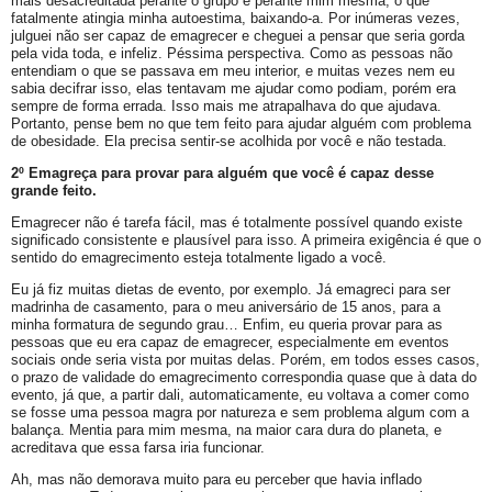
mais desacreditada perante o grupo e perante mim mesma, o que
fatalmente atingia minha autoestima, baixando-a. Por inúmeras vezes,
julguei não ser capaz de emagrecer e cheguei a pensar que seria gorda
pela vida toda, e infeliz. Péssima perspectiva. Como as pessoas não
entendiam o que se passava em meu interior, e muitas vezes nem eu
sabia decifrar isso, elas tentavam me ajudar como podiam, porém era
sempre de forma errada. Isso mais me atrapalhava do que ajudava.
Portanto, pense bem no que tem feito para ajudar alguém com problema
de obesidade. Ela precisa sentir-se acolhida por você e não testada.
2º Emagreça para provar para alguém que você é capaz desse
grande feito.
Emagrecer não é tarefa fácil, mas é totalmente possível quando existe
significado consistente e plausível para isso. A primeira exigência é que o
sentido do emagrecimento esteja totalmente ligado a você.
Eu já fiz muitas dietas de evento, por exemplo. Já emagreci para ser
madrinha de casamento, para o meu aniversário de 15 anos, para a
minha formatura de segundo grau… Enfim, eu queria provar para as
pessoas que eu era capaz de emagrecer, especialmente em eventos
sociais onde seria vista por muitas delas. Porém, em todos esses casos,
o prazo de validade do emagrecimento correspondia quase que à data do
evento, já que, a partir dali, automaticamente, eu voltava a comer como
se fosse uma pessoa magra por natureza e sem problema algum com a
balança. Mentia para mim mesma, na maior cara dura do planeta, e
acreditava que essa farsa iria funcionar.
Ah, mas não demorava muito para eu perceber que havia inflado