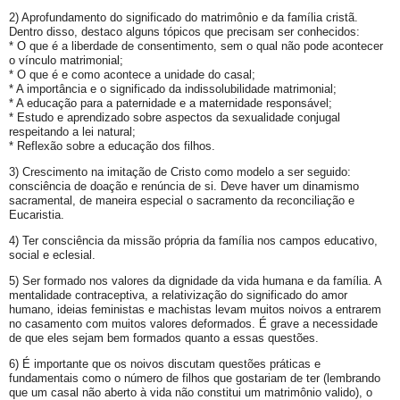
2) Aprofundamento do significado do matrimônio e da família cristã.
Dentro disso, destaco alguns tópicos que precisam ser conhecidos:
* O que é a liberdade de consentimento, sem o qual não pode acontecer
o vínculo matrimonial;
* O que é e como acontece a unidade do casal;
* A importância e o significado da indissolubilidade matrimonial;
* A educação para a paternidade e a maternidade responsável;
* Estudo e aprendizado sobre aspectos da sexualidade conjugal
respeitando a lei natural;
* Reflexão sobre a educação dos filhos.
3) Crescimento na imitação de Cristo como modelo a ser seguido:
consciência de doação e renúncia de si. Deve haver um dinamismo
sacramental, de maneira especial o sacramento da reconciliação e
Eucaristia.
4) Ter consciência da missão própria da família nos campos educativo,
social e eclesial.
5) Ser formado nos valores da dignidade da vida humana e da família. A
mentalidade contraceptiva, a relativização do significado do amor
humano, ideias feministas e machistas levam muitos noivos a entrarem
no casamento com muitos valores deformados. É grave a necessidade
de que eles sejam bem formados quanto a essas questões.
6) É importante que os noivos discutam questões práticas e
fundamentais como o número de filhos que gostariam de ter (lembrando
que um casal não aberto à vida não constitui um matrimônio valido), o