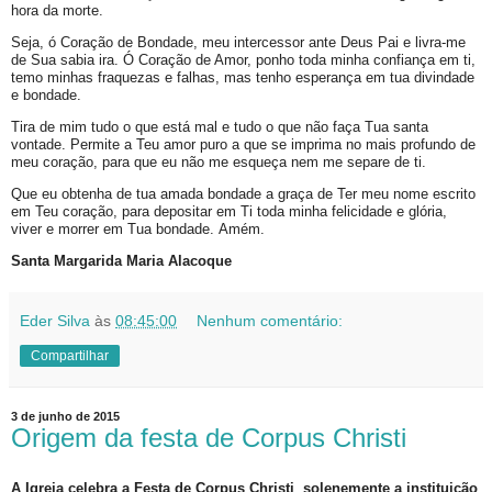
hora da morte.
Seja, ó Coração de Bondade, meu intercessor ante Deus Pai e livra-me
de Sua sabia ira. Ó Coração de Amor, ponho toda minha confiança em ti,
temo minhas fraquezas e falhas, mas tenho esperança em tua divindade
e bondade.
Tira de mim tudo o que está mal e tudo o que não faça Tua santa
vontade. Permite a Teu amor puro a que se imprima no mais profundo de
meu coração, para que eu não me esqueça nem me separe de ti.
Que eu obtenha de tua amada bondade a graça de Ter meu nome escrito
em Teu coração, para depositar em Ti toda minha felicidade e glória,
viver e morrer em Tua bondade. Amém.
Santa Margarida Maria Alacoque
Eder Silva
às
08:45:00
Nenhum comentário:
Compartilhar
3 de junho de 2015
Origem da festa de Corpus Christi
A Igreja celebra a Festa de Corpus Christi solenemente a instituição