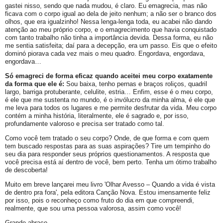
gastei nisso, sendo que nada mudou, é claro. Eu emagrecia, mas não
ficava com o corpo igual ao dela de jeito nenhum; a não ser o branco dos
olhos, que era igualzinho! Nessa lenga-lenga toda, eu acabei não dando
atenção ao meu próprio corpo, e o emagrecimento que havia conquistado
com tanto trabalho não tinha a importância devida. Dessa forma, eu não
me sentia satisfeita; daí para a decepção, era um passo. Eis que o efeito
dominó piorava cada vez mais o meu quadro. Engordava, engordava,
engordava…
Só emagreci de forma eficaz quando aceitei meu corpo exatamente
da forma que ele é:
Sou baixa, tenho pernas e braços roliços, quadril
largo, barriga protuberante, celulite, estria… Enfim, esse é o meu corpo,
é ele que me sustenta no mundo, é o invólucro da minha alma, é ele que
me leva para todos os lugares e me permite desfrutar da vida. Meu corpo
contém a minha história, literalmente, ele é sagrado e, por isso,
profundamente valoroso e precisa ser tratado como tal.
Como você tem tratado o seu corpo? Onde, de que forma e com quem
tem buscado respostas para as suas aspirações? Tire um tempinho do
seu dia para responder seus próprios questionamentos. A resposta que
você precisa está aí dentro de você, bem perto. Tenha um ótimo trabalho
de descoberta!
Muito em breve lançarei meu livro 'Olhar Avesso – Quando a vida é vista
de dentro pra fora', pela editora Canção Nova. Estou imensamente feliz
por isso, pois o reconheço como fruto do dia em que compreendi,
realmente, que sou uma pessoa valorosa, assim como você!
Grande abraço.