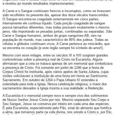
e revelou ao mundo resultados impressionantes:
A Carne e o Sangue continuam frescos e incorruptos, como se tivessem
sido recolhidos no presente dia, apesar dos doze séculos transcorridos.
O Sangue encontra-se coagulado externamente em cinco partes;
internamente ele continua líquido. Cada porção coagulada de sangue
possui tamanhos diferentes, mas todas possuem exatamente o mesmo
peso, não importando se pesadas juntas, combinadas ou separadas. São
Carne e Sangue humanos, ambos do grupo sanguíneo AB, raro na
população do mundo, mas característico de 95% dos judeus. Todas as
células e glóbulos continuam vivos. A Carne pertence ao miocárdio, que
se encontra no coração (e este órgão sempre foi símbolo de amor!).
Mesmo com esse milagre, entre os séculos IX e XIII surgiram grandes
controvérsias sobre a presença real de Cristo na Eucaristia. Alguns
afirmavam que a ceia se tratava apenas de um memorial que simbolizava
a presença de Cristo. Foi somente em junho de 1246 que a festa de
Corpus Christi foi instituída, após vários apelos de Santa Juliana, cujas
visões solicitavam a instituição de uma festa em honra ao Santíssimo
Sacramento. Em outubro de 1264 o Papa Urbano IV estendeu a
solenidade para toda a Igreja. Nessa celebração religiosa, o maior dos
sacramentos deixados à Igreja mostra a sua realidade: a Redenção.
A Eucaristia é o memorial sempre novo e sempre vivo dos sofrimentos
de Nosso Senhor Jesus Cristo por nós. Mesmo separando Seu Corpo e
Seu Sangue, Jesus se conserva por inteiro em cada uma das espécies.
É pela Eucaristia, especialmente pelo Pão, sinal do alimento que fortifica
a alma, que tomamos parte na vida divina, nos unindo a Cristo e, por Ele,