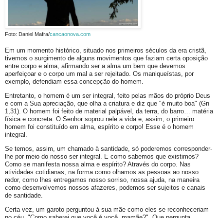
Foto: Daniel Mafra/
cancaonova.com
Em um momento histórico, situado nos primeiros séculos da era cristã,
tivemos o surgimento de alguns movimentos que faziam certa oposição
entre corpo e alma, afirmando ser a alma um bem que devemos
aperfeiçoar e o corpo um mal a ser rejeitado. Os maniqueístas, por
exemplo, defendiam essa concepção do homem.
Entretanto, o homem é um ser integral, feito pelas mãos do próprio Deus
e com a Sua apreciação, que olha a criatura e diz que "é muito boa" (Gn
1,31). O homem foi feito de material palpável, da terra, do barro… matéria
física e concreta. O Senhor soprou nele a vida e, assim, o primeiro
homem foi constituído em alma, espírito e corpo! Esse é o homem
integral.
Se temos, assim, um chamado à santidade, só poderemos corresponder-
lhe por meio do nosso ser integral. E como sabemos que existimos?
Como se manifesta nossa alma e espírito? Através do corpo. Nas
atividades cotidianas, na forma como olhamos as pessoas ao nosso
redor, como lhes entregamos nosso sorriso, nossa ajuda, na maneira
como desenvolvemos nossos afazeres, podemos ser sujeitos e canais
de santidade.
Certa vez, um garoto perguntou à sua mãe como eles se reconheceriam
no céu. "Como saberei que você é você, mamãe?". Que pergunta