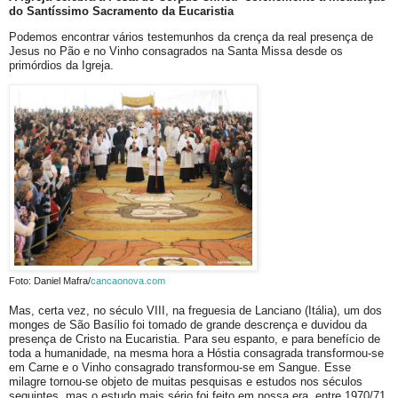
do Santíssimo Sacramento da Eucaristia
Podemos encontrar vários testemunhos da crença da real presença de
Jesus no Pão e no Vinho consagrados na Santa Missa desde os
primórdios da Igreja.
Foto: Daniel Mafra/
cancaonova.com
Mas, certa vez, no século VIII, na freguesia de Lanciano (Itália), um dos
monges de São Basílio foi tomado de grande descrença e duvidou da
presença de Cristo na Eucaristia. Para seu espanto, e para benefício de
toda a humanidade, na mesma hora a Hóstia consagrada transformou-se
em Carne e o Vinho consagrado transformou-se em Sangue. Esse
milagre tornou-se objeto de muitas pesquisas e estudos nos séculos
seguintes, mas o estudo mais sério foi feito em nossa era, entre 1970/71,