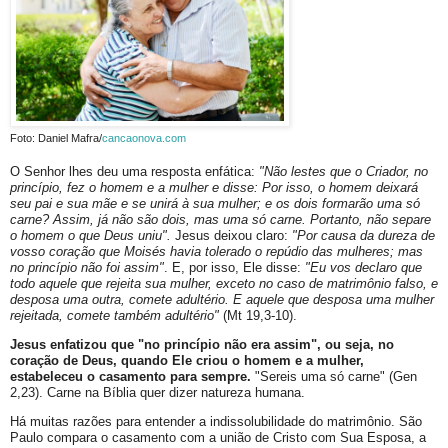
Foto: Daniel Mafra/
cancaonova.com
O Senhor lhes deu uma resposta enfática:
"Não lestes que o Criador, no
princípio, fez o homem e a mulher e disse: Por isso, o homem deixará
seu pai e sua mãe e se unirá à sua mulher; e os dois formarão uma só
carne? Assim, já não são dois, mas uma só carne. Portanto, não separe
o homem o que Deus uniu".
Jesus deixou claro:
"Por causa da dureza de
vosso coração que Moisés havia tolerado o repúdio das mulheres; mas
no princípio não foi assim"
. E, por isso, Ele disse:
"Eu vos declaro que
todo aquele que rejeita sua mulher, exceto no caso de matrimônio falso, e
desposa uma outra, comete adultério. E aquele que desposa uma mulher
rejeitada, comete também adultério"
(Mt 19,3-10).
Jesus enfatizou que "no princípio não era assim", ou seja, no
coração de Deus,
quando Ele criou o homem e a mulher,
estabeleceu o casamento para sempre.
"Sereis uma só carne" (Gen
2,23). Carne na Bíblia quer dizer natureza humana.
Há muitas razões para entender a indissolubilidade do matrimônio. São
Paulo compara o casamento com a união de Cristo com Sua Esposa, a