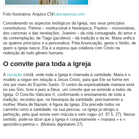
Foto Ilustrativa: Arquivo CN/
cancaonova.com
Considerando os aspectos teológicos da Igreja, nos seus princípios
constitutivos: Petrino – institucional e hierárquica; Paulino – missionárias,
dos carismas e das revelações; Joanino – da vida consagrada, do amor e
da contemplação; de Tiago (jacobino) – da tradição e da lei. Maria unifica
os quatros princípios e a personaliza. Pela Anunciação, gerou o Verbo, de
quem a Igreja nasce. Ela é a esposa que colabora com Cristo na
redenção de todo gênero humano.
O convite para toda a Igreja
A
vocação
cristã, onde toda a Igreja é chamada à santidade, Maria é o
modelo a seguir em relação a Jesus Cristo, para que Ele se forme em
nós por meio do Espírito Santo. O centro da espiritualidade mariana está
no seu Sim, livre e puro a Deus, um convite que se estende a todos da
Igreja. O Concílio Vaticano II, confirmando o ensinamento de toda a
tradição, recordou que, na hierarquia da santidade, precisamente a
mulher, Maria de Nazaré, é figura da Igreja. Ela precede todos no
caminho rumo à santidade; na sua pessoa, «a Igreja já atingiu a
perfeição, pela qual existe sem mácula e sem ruga» (cf. Ef 5, 27). Nesse
sentido, pode-se dizer que a Igreja é conjuntamente « mariana » e «
apostólico-petrina ». (Mulieris dignitatem 27)