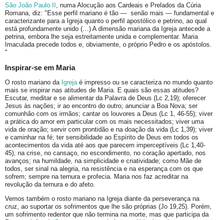
São João Paulo II
, numa Alocução aos Cardeais e Prelados da Cúria
Romana, diz: "Esse perfil mariano é tão — senão mais — fundamental e
caracterizante para a Igreja quanto o perfil apostólico e petrino, ao qual
está profundamente unido (…) A dimensão mariana da Igreja antecede a
petrina, embora lhe seja estreitamente unida e complementar. Maria
Imaculada precede todos e, obviamente, o próprio Pedro e os apóstolos.
"
Inspirar-se em Maria
O rosto mariano da
Igreja
é impresso ou se caracteriza no mundo quanto
mais se inspirar nas atitudes de Maria. E quais são essas atitudes?
Escutar, meditar e se alimentar da Palavra de Deus (Lc 2,19); oferecer
Jesus às nações; ir ao encontro do outro; anunciar a Boa Nova; ser
comunhão com os irmãos; cantar os louvores a Deus (Lc 1, 46-55); viver
a prática do amor em particular com os mais necessitados; viver uma
vida de oração; servir com prontidão e na doação da vida (Lc 1,39); viver
e caminhar na fé; ter sensibilidade ao Espírito de Deus em todos os
acontecimentos da vida até aos que parecem imperceptíveis (Lc 1,40-
45); na crise, no cansaço, no escondimento, no coração apertado, nos
avanços; na humildade, na simplicidade e criatividade; como Mãe de
todos, ser sinal na alegria, na resistência e na esperança com os que
sofrem; sempre na ternura e profecia. Maria nos faz acreditar na
revolução da ternura e do afeto.
Vemos também o rosto mariano na Igreja diante da perseverança na
cruz, ao suportar os sofrimentos que lhe são próprias (Jo 19,25). Porém,
um sofrimento redentor que não termina na morte, mas que participa da