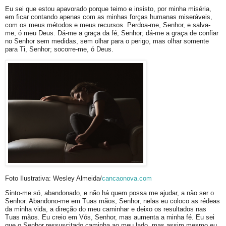
Eu sei que estou apavorado porque teimo e insisto, por minha miséria,
em ficar contando apenas com as minhas forças humanas miseráveis,
com os meus métodos e meus recursos. Perdoa-me, Senhor, e salva-
me, ó meu Deus. Dá-me a graça da fé, Senhor; dá-me a graça de confiar
no Senhor sem medidas, sem olhar para o perigo, mas olhar somente
para Ti, Senhor; socorre-me, ó Deus.
Foto Ilustrativa: Wesley Almeida/
cancaonova.com
Sinto-me só, abandonado, e não há quem possa me ajudar, a não ser o
Senhor. Abandono-me em Tuas mãos, Senhor, nelas eu coloco as rédeas
da minha vida, a direção do meu caminhar e deixo os resultados nas
Tuas mãos. Eu creio em Vós, Senhor, mas aumenta a minha fé. Eu sei
que o Senhor ressuscitado caminha ao meu lado, mas assim mesmo eu