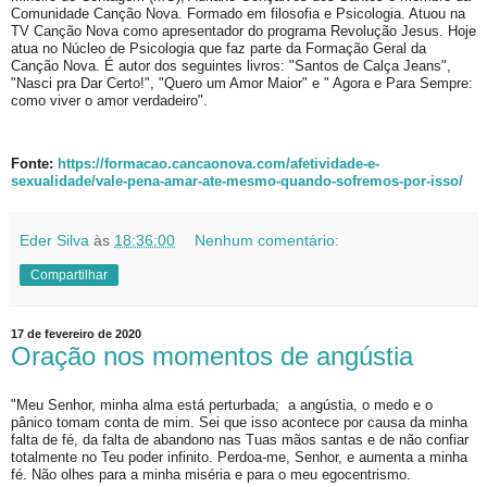
Comunidade Canção Nova. Formado em filosofia e Psicologia. Atuou na
TV Canção Nova como apresentador do programa Revolução Jesus. Hoje
atua no Núcleo de Psicologia que faz parte da Formação Geral da
Canção Nova. É autor dos seguintes livros: "Santos de Calça Jeans",
"Nasci pra Dar Certo!", "Quero um Amor Maior" e " Agora e Para Sempre:
como viver o amor verdadeiro".
Fonte:
https://formacao.cancaonova.com/afetividade-e-
sexualidade/vale-pena-amar-ate-mesmo-quando-sofremos-por-isso/
Eder Silva
às
18:36:00
Nenhum comentário:
Compartilhar
17 de fevereiro de 2020
Oração nos momentos de angústia
"Meu Senhor, minha alma está perturbada; a angústia, o medo e o
pânico tomam conta de mim. Sei que isso acontece por causa da minha
falta de fé, da falta de abandono nas Tuas mãos santas e de não confiar
totalmente no Teu poder infinito. Perdoa-me, Senhor, e aumenta a minha
fé. Não olhes para a minha miséria e para o meu egocentrismo.