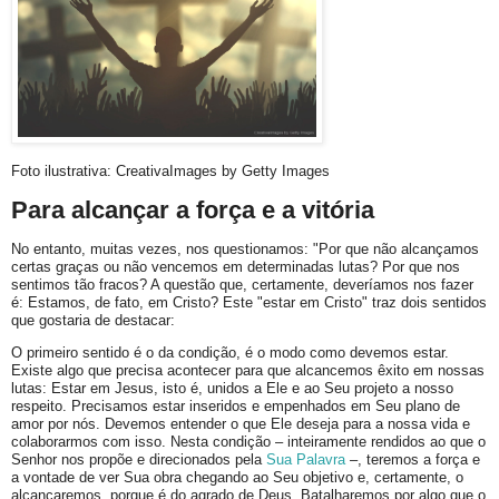
Foto ilustrativa: CreativaImages by Getty Images
Para alcançar a força e a vitória
No entanto, muitas vezes, nos questionamos: "Por que não alcançamos
certas graças ou não vencemos em determinadas lutas? Por que nos
sentimos tão fracos? A questão que, certamente, deveríamos nos fazer
é: Estamos, de fato, em Cristo? Este "estar em Cristo" traz dois sentidos
que gostaria de destacar:
O primeiro sentido é o da condição, é o modo como devemos estar.
Existe algo que precisa acontecer para que alcancemos êxito em nossas
lutas: Estar em Jesus, isto é, unidos a Ele e ao Seu projeto a nosso
respeito. Precisamos estar inseridos e empenhados em Seu plano de
amor por nós. Devemos entender o que Ele deseja para a nossa vida e
colaborarmos com isso. Nesta condição – inteiramente rendidos ao que o
Senhor nos propõe e direcionados pela
Sua Palavra
–, teremos a força e
a vontade de ver Sua obra chegando ao Seu objetivo e, certamente, o
alcançaremos, porque é do agrado de Deus. Batalharemos por algo que o