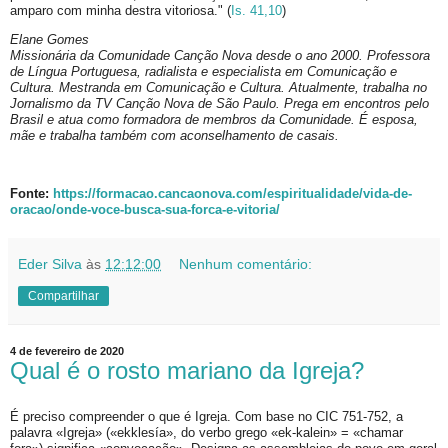
amparo com minha destra vitoriosa." (
Is. 41,10
)
Elane Gomes
Missionária da Comunidade Canção Nova desde o ano 2000. Professora
de Língua Portuguesa, radialista e especialista em Comunicação e
Cultura. Mestranda em Comunicação e Cultura. Atualmente, trabalha no
Jornalismo da TV Canção Nova de São Paulo. Prega em encontros pelo
Brasil e atua como formadora de membros da Comunidade. É esposa,
mãe e trabalha também com aconselhamento de casais.
Fonte:
https://formacao.cancaonova.com/espiritualidade/vida-de-
oracao/onde-voce-busca-sua-forca-e-vitoria/
Eder Silva
às
12:12:00
Nenhum comentário:
Compartilhar
4 de fevereiro de 2020
Qual é o rosto mariano da Igreja?
É preciso compreender o que é Igreja. Com base no CIC 751-752, a
palavra «Igreja» («ekklesía», do verbo grego «ek-kalein» = «chamar