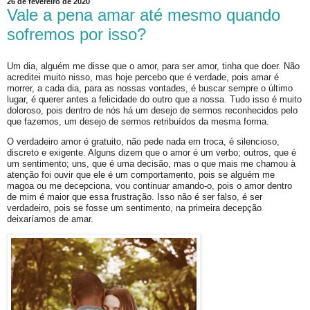
26 de fevereiro de 2020
Vale a pena amar até mesmo quando
sofremos por isso?
Um dia, alguém me disse que o amor, para ser amor, tinha que doer. Não
acreditei muito nisso, mas hoje percebo que é verdade, pois amar é
morrer, a cada dia, para as nossas vontades, é buscar sempre o último
lugar, é querer antes a felicidade do outro que a nossa. Tudo isso é muito
doloroso, pois dentro de nós há um desejo de sermos reconhecidos pelo
que fazemos, um desejo de sermos retribuídos da mesma forma.
O verdadeiro amor é gratuito, não pede nada em troca, é silencioso,
discreto e exigente. Alguns dizem que o amor é um verbo; outros, que é
um sentimento; uns, que é uma decisão, mas o que mais me chamou à
atenção foi ouvir que ele é um comportamento, pois se alguém me
magoa ou me decepciona, vou continuar amando-o, pois o amor dentro
de mim é maior que essa frustração. Isso não é ser falso, é ser
verdadeiro, pois se fosse um sentimento, na primeira decepção
deixaríamos de amar.