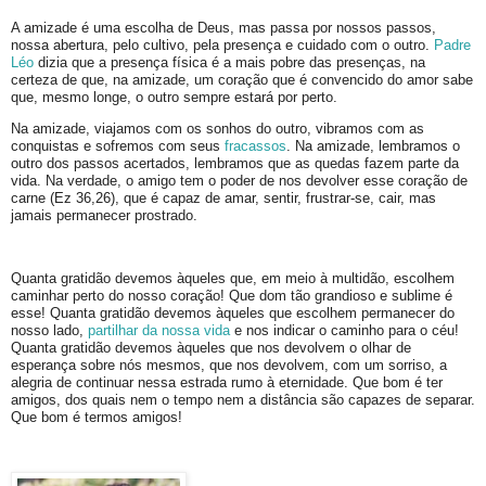
A amizade é uma escolha de Deus, mas passa por nossos passos,
nossa abertura, pelo cultivo, pela presença e cuidado com o outro.
Padre
Léo
dizia que a presença física é a mais pobre das presenças, na
certeza de que, na amizade, um coração que é convencido do amor sabe
que, mesmo longe, o outro sempre estará por perto.
Na amizade, viajamos com os sonhos do outro, vibramos com as
conquistas e sofremos com seus
fracassos
. Na amizade, lembramos o
outro dos passos acertados, lembramos que as quedas fazem parte da
vida. Na verdade, o amigo tem o poder de nos devolver esse coração de
carne (Ez 36,26), que é capaz de amar, sentir, frustrar-se, cair, mas
jamais permanecer prostrado.
Quanta gratidão devemos àqueles que, em meio à multidão, escolhem
caminhar perto do nosso coração! Que dom tão grandioso e sublime é
esse! Quanta gratidão devemos àqueles que escolhem permanecer do
nosso lado,
partilhar da nossa vida
e nos indicar o caminho para o céu!
Quanta gratidão devemos àqueles que nos devolvem o olhar de
esperança sobre nós mesmos, que nos devolvem, com um sorriso, a
alegria de continuar nessa estrada rumo à eternidade. Que bom é ter
amigos, dos quais nem o tempo nem a distância são capazes de separar.
Que bom é termos amigos!