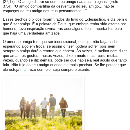
(27,17). "O amigo distrai-se com seu amigo nas suas alegrias" (Eclo
37,4). "O amigo compartilha da desventura do seu amigo… não te
esqueças de teu amigo nos teus pensamentos…"
Esses trechos bíblicos foram tirados do livro do Eclesiástico, e diz bem o
que é ser amigo. É a palavra de Deus, que embora tenha sido escrita por
homens, teve inspiração divina. Eis aqui alguns itens importantes para
que haja uma verdadeira amizade:
O amor ao amigo tem que ser incondicional, ou seja, não faça nada
esperando algo em troca, se assim o fizer, poderá sofrer, pois nem
sempre o amigo dará o retorno que espera. Às vezes, é melhor nem dizer
que ama – os gestos, muitas vezes, dizem muito mais, pois, muitas
vezes, quando se diz demais, pode ser que não seja real aquilo que tanto
fala. Não fuja do seu amigo quando ele mais precisar. Se lhe parecer que
ele esteja
mal
, reze com ele, seja sempre presente.