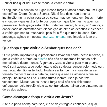
Senhor nos quer dar. Desse modo, a vitória é certa!
O segundo é o sentido de lugar. Nossa força e vitória estão em um lugar
específico: Cristo, Deus e Senhor. Não é fora dele, não é numa
instituição, numa outra pessoa ou coisa, mas somente em Jesus – forte
e vitorioso – que está a fonte dos dons com que Ele mesmo quer nos
presentear. Toda graça está n'Ele. Podemos, então, buscar, no Senhor, a
capacidade de enfrentar com disposição de alma os desafios e alcançar
a vitória que nos foi reservada, pois foi a Ele que tudo foi dado. Sua
presença, agindo em nossa
natureza humana
, nos impele a lutar e a
vencer.
Que força e que vitória o Senhor quer nos dar?
Outro ponto importante que precisamos levar em conta, nesta reflexão, é
que a vitória e a força do
cristão
não são as mesmas impostas pela
mentalidade deste mundo. Algumas vezes, a vitória para mim e para
você será apenas a de poder lutar e não se deixar vencer pelo medo ou a
frustração de não ter tentado. Poderá ser também a vitória de ter se
tornado melhor durante a batalha, ainda que não se alcance o que se
almejou no início da luta. Outros frutos vieram! Isso já nos faz
vencedores. Muitas vezes, nossa força será não nos deixarmos
enfraquecer pela turbulência e as contrariedades, ainda que sintamos as
dores dos golpes.
Como alcançar a força e vitória em Jesus?
A fé é a porta aberta para isso, é a fé de entrega e confiança, a qual,