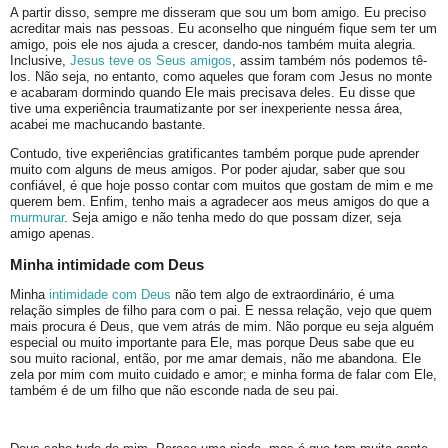
A partir disso, sempre me disseram que sou um bom amigo. Eu preciso
acreditar mais nas pessoas. Eu aconselho que ninguém fique sem ter um
amigo, pois ele nos ajuda a crescer, dando-nos também muita alegria.
Inclusive,
Jesus teve os Seus amigos
, assim também nós podemos tê-
los. Não seja, no entanto, como aqueles que foram com Jesus no monte
e acabaram dormindo quando Ele mais precisava deles. Eu disse que
tive uma experiência traumatizante por ser inexperiente nessa área,
acabei me machucando bastante.
Contudo, tive experiências gratificantes também porque pude aprender
muito com alguns de meus amigos. Por poder ajudar, saber que sou
confiável, é que hoje posso contar com muitos que gostam de mim e me
querem bem. Enfim, tenho mais a agradecer aos meus amigos do que a
murmurar
. Seja amigo e não tenha medo do que possam dizer, seja
amigo apenas.
Minha intimidade com Deus
Minha
intimidade com Deus
não tem algo de extraordinário, é uma
relação simples de filho para com o pai. E nessa relação, vejo que quem
mais procura é Deus, que vem atrás de mim. Não porque eu seja alguém
especial ou muito importante para Ele, mas porque Deus sabe que eu
sou muito racional, então, por me amar demais, não me abandona. Ele
zela por mim com muito cuidado e amor; e minha forma de falar com Ele,
também é de um filho que não esconde nada de seu pai.