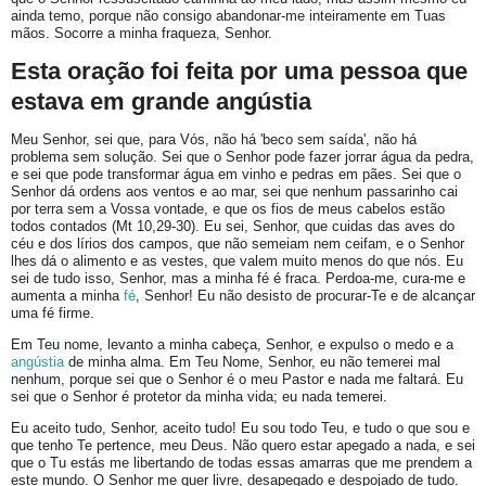
ainda temo, porque não consigo abandonar-me inteiramente em Tuas
mãos. Socorre a minha fraqueza, Senhor.
Esta oração foi feita por uma pessoa que
estava em grande angústia
Meu Senhor, sei que, para Vós, não há 'beco sem saída', não há
problema sem solução. Sei que o Senhor pode fazer jorrar água da pedra,
e sei que pode transformar água em vinho e pedras em pães. Sei que o
Senhor dá ordens aos ventos e ao mar, sei que nenhum passarinho cai
por terra sem a Vossa vontade, e que os fios de meus cabelos estão
todos contados (Mt 10,29-30). Eu sei, Senhor, que cuidas das aves do
céu e dos lírios dos campos, que não semeiam nem ceifam, e o Senhor
lhes dá o alimento e as vestes, que valem muito menos do que nós. Eu
sei de tudo isso, Senhor, mas a minha fé é fraca. Perdoa-me, cura-me e
aumenta a minha
fé
, Senhor! Eu não desisto de procurar-Te e de alcançar
uma fé firme.
Em Teu nome, levanto a minha cabeça, Senhor, e expulso o medo e a
angústia
de minha alma. Em Teu Nome, Senhor, eu não temerei mal
nenhum, porque sei que o Senhor é o meu Pastor e nada me faltará. Eu
sei que o Senhor é protetor da minha vida; eu nada temerei.
Eu aceito tudo, Senhor, aceito tudo! Eu sou todo Teu, e tudo o que sou e
que tenho Te pertence, meu Deus. Não quero estar apegado a nada, e sei
que o Tu estás me libertando de todas essas amarras que me prendem a
este mundo. O Senhor me quer livre, desapegado e despojado de tudo.