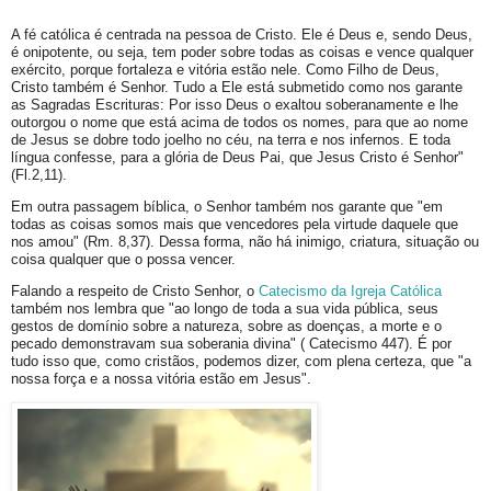
A fé católica é centrada na pessoa de Cristo. Ele é Deus e, sendo Deus,
é onipotente, ou seja, tem poder sobre todas as coisas e vence qualquer
exército, porque fortaleza e vitória estão nele. Como Filho de Deus,
Cristo também é Senhor. Tudo a Ele está submetido como nos garante
as Sagradas Escrituras: Por isso Deus o exaltou soberanamente e lhe
outorgou o nome que está acima de todos os nomes, para que ao nome
de Jesus se dobre todo joelho no céu, na terra e nos infernos. E toda
língua confesse, para a glória de Deus Pai, que Jesus Cristo é Senhor"
(Fl.2,11).
Em outra passagem bíblica, o Senhor também nos garante que "em
todas as coisas somos mais que vencedores pela virtude daquele que
nos amou" (Rm. 8,37). Dessa forma, não há inimigo, criatura, situação ou
coisa qualquer que o possa vencer.
Falando a respeito de Cristo Senhor, o
Catecismo da Igreja Católica
também nos lembra que "ao longo de toda a sua vida pública, seus
gestos de domínio sobre a natureza, sobre as doenças, a morte e o
pecado demonstravam sua soberania divina" ( Catecismo 447). É por
tudo isso que, como cristãos, podemos dizer, com plena certeza, que "a
nossa força e a nossa vitória estão em Jesus".