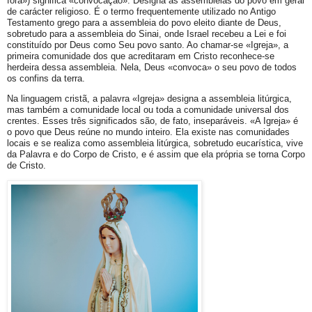
fora») significa «convocação». Designa as assembleias do povo em geral
de carácter religioso. É o termo frequentemente utilizado no Antigo
Testamento grego para a assembleia do povo eleito diante de Deus,
sobretudo para a assembleia do Sinai, onde Israel recebeu a Lei e foi
constituído por Deus como Seu povo santo. Ao chamar-se «Igreja», a
primeira comunidade dos que acreditaram em Cristo reconhece-se
herdeira dessa assembleia. Nela, Deus «convoca» o seu povo de todos
os confins da terra.
Na linguagem cristã, a palavra «Igreja» designa a assembleia litúrgica,
mas também a comunidade local ou toda a comunidade universal dos
crentes. Esses três significados são, de fato, inseparáveis. «A Igreja» é
o povo que Deus reúne no mundo inteiro. Ela existe nas comunidades
locais e se realiza como assembleia litúrgica, sobretudo eucarística, vive
da Palavra e do Corpo de Cristo, e é assim que ela própria se torna Corpo
de Cristo.