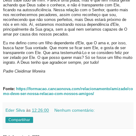
Deus sabe tudo de mim. Parece uma piada, mas é que tem muita gente
achando que Deus sabe o conhece, e não é transparente com Ele,
ficando na autossuficiência. Nessa relação com o Senhor, quanto mais
nos reconhecermos pecadores, assim como reconheço que sou,
reconhecendo que não somos perfeitos, mais Deus estará próximo de
nós e em nós. Aí, estaremos mostrando nossa dependência d'Ele,
principalmente da Sua graça, sem a qual nem seríamos capazes de O
amar por causa dos nossos pecados.
Eu me defino como um filho dependente d'Ele, que O ama e, por isso,
busca fazer Sua vontade. Que morre se ficar sem Ele, e gosta de ser
transparente com Ele. Que ama testemunhá-Lo e se considero feliz por
ser zelado por Ele. O que posso querer mais? Só se fosse um filho muito
ingrato. A Deus tenho que agradecer sempre, por tudo!
Padre Cleidimar Moreira
Fonte:
https://formacao.cancaonova.com/relacionamento/amizade/co
mo-deve-ser-nossa-relacao-com-nossos-amigos/
Eder Silva
às
12:26:00
Nenhum comentário:
Compartilhar