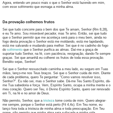
Agora, entendo um pouco mais o que o Senhor está fazendo em mim,
com esse sofrimento que esmaga a minha alma.
Da provação colhemos frutos
Sei que tudo concorre para o bem dos que Te amam, Senhor (Rm 8,28),
e eu Te amo. Sou miserável pecador, mas Te amo. Então, sei que tudo
que o Senhor permitir que me aconteça será para o meu bem, ainda no
fogo desta provação o Senhor está me moldando, está me lapidando,
está me salvando e mudando para melhor. Sei que é no cadinho do fogo
do
sofrimento
que o Senhor purifica as almas. Daí-me a graça de
suportar tudo Senhor, na fé, com paciência, resignação, dando-Te sempre
graças. Sei que amanhã eu colherei os frutos de toda essa provação.
Bendito sejas, Senhor!
Sei que o Senhor ressuscitado caminha a meu lado, eu seguro em Tuas
mãos, lanço-me nos Teus braços. Sei que o Senhor cuida de mim. Diante
de cada problema, quero Te perguntar: "Como vamos resolver isso,
Senhor?". Eu não sei, mas o Senhor sabe. Dá-me Teu Santo Espírito, dá-
me Tua sabedoria e força. Vem, Espírito Santo, ocupa a minha mente e o
meu coração. Quero ser Teu, ó Divino Espírito Santo, quero ser renovado
em Ti, na fé e no amor de Deus.
Não permito, Senhor, que a
tristeza
tome conta de mim. Quero alegrar-
me sempre, porque o Senhor está perto (Fil 4,4s). Em Teu nome, eu
lanço fora toda a tristeza de minha alma e toda preocupação. Em Teu
nome, não permito que minha alma seja sufocada e minha vida