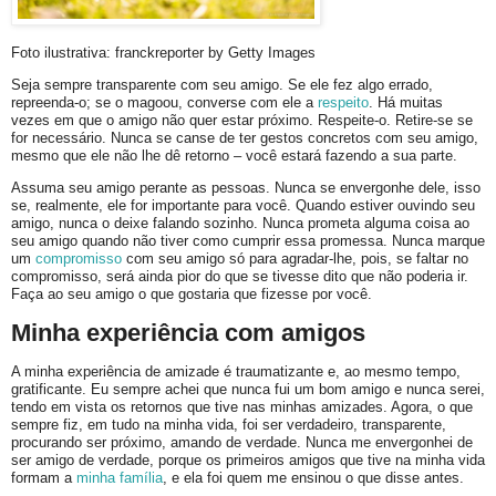
Foto ilustrativa: franckreporter by Getty Images
Seja sempre transparente com seu amigo. Se ele fez algo errado,
repreenda-o; se o magoou, converse com ele a
respeito
. Há muitas
vezes em que o amigo não quer estar próximo. Respeite-o. Retire-se se
for necessário. Nunca se canse de ter gestos concretos com seu amigo,
mesmo que ele não lhe dê retorno – você estará fazendo a sua parte.
Assuma seu amigo perante as pessoas. Nunca se envergonhe dele, isso
se, realmente, ele for importante para você. Quando estiver ouvindo seu
amigo, nunca o deixe falando sozinho. Nunca prometa alguma coisa ao
seu amigo quando não tiver como cumprir essa promessa. Nunca marque
um
compromisso
com seu amigo só para agradar-lhe, pois, se faltar no
compromisso, será ainda pior do que se tivesse dito que não poderia ir.
Faça ao seu amigo o que gostaria que fizesse por você.
Minha experiência com amigos
A minha experiência de amizade é traumatizante e, ao mesmo tempo,
gratificante. Eu sempre achei que nunca fui um bom amigo e nunca serei,
tendo em vista os retornos que tive nas minhas amizades. Agora, o que
sempre fiz, em tudo na minha vida, foi ser verdadeiro, transparente,
procurando ser próximo, amando de verdade. Nunca me envergonhei de
ser amigo de verdade, porque os primeiros amigos que tive na minha vida
formam a
minha família
, e ela foi quem me ensinou o que disse antes.