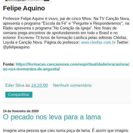
Felipe Aquino
Professor Felipe Aquino é viuvo, pai de cinco filhos. Na TV Canção Nova,
apresenta o programa "Escola da Fé" e "Pergunte e Responderemos", na
Rádio apresenta o programa "No Coração da Igreja". Nos finais de
semana prega encontros de aprofundamento em todo o Brasil e no
exterior. Escreveu 73 livros de formação católica pelas editoras Cléofas,
Loyola e Canção Nova. Página do professor:
www.cleofas.com.br
Twitter:
@pfelipeaquino
Fonte:
https://formacao.cancaonova.com/espiritualidade/oracao/orac
ao-nos-momentos-de-angustia/
Eder Silva
às
14:10:00
Nenhum comentário:
Compartilhar
14 de fevereiro de 2020
O pecado nos leva para a lama
Imagine uma pessoa que caiu numa poça de lama. É assim que imagino