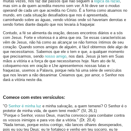
muitas vezes, nos faz dar passos que não seguem a
lógica da razão
,
mas sim a de quem acredita mesmo sem ver. A fé deve ser o
modus
operandi
de cada um que acredita no Cristo. É a forma como atuamos no
mundo, em cada situação desafiadora que nos é apresentada,
caminhando sobre as águas, vendo vitórias onde só haveriam derrotas e
sendo fortes diante daquilo que nos levaria à fraquejar.
Contudo, a fé se alimenta da oração, desses encontros diários e a sós
com Jesus. Forte e vitoriosa é a alma que ora. Se essas características
vêm de Jesus, não há como as alcançar se não formos íntimos de seu
coração. Quando somos amigos de alguém, é fácil obtermos dele algo de
que necessitamos. Sabemos que ele o tem e que, a qualquer momento
que precisarmos, sendo
nosso amigo
, nos dará. Jesus já tem em Suas
mãos a vitória e a força de que necessitamos hoje. Num ato de fé,
coloquemo-nos em oração e Lhe apresentemos nossas lutas e
fraquezas, usemos a Palavra, porque nela há uma série de versículos
que nos levam a não desanimar. Creiamos que, por amor, o Senhor nos
dará a vitória neste dia.
Comece com estes versículos:
"O
Senhor é minha luz
e minha salvação, a quem temerei? O Senhor é o
protetor de minha vida, de quem terei medo?" (Sl, 26,1)
"Porque o Senhor, vosso Deus, marcha convosco para combater contra
os vossos inimigos e para vos dar a vitória." (Dt. 20,4)
"Nada temas, porque estou contigo, não lances olhares desesperados,
pois eu sou teu Deus; eu te fortaleço e venho em teu socorro, eu te