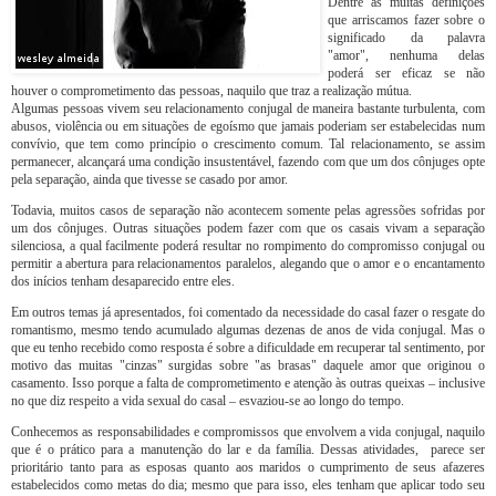
Dentre as muitas definições
que arriscamos fazer sobre o
significado da palavra
"amor", nenhuma delas
poderá ser eficaz se não
houver o comprometimento das pessoas, naquilo que traz a realização mútua.
Algumas pessoas vivem seu relacionamento conjugal de maneira bastante turbulenta, com
abusos, violência ou em situações de egoísmo que jamais poderiam ser estabelecidas num
convívio, que tem como princípio o crescimento comum. Tal relacionamento, se assim
permanecer, alcançará uma condição insustentável, fazendo com que um dos cônjuges opte
pela separação, ainda que tivesse se casado por amor.
Todavia, muitos casos de separação não acontecem somente pelas agressões sofridas por
um dos cônjuges. Outras situações podem fazer com que os casais vivam a separação
silenciosa, a qual facilmente poderá resultar no rompimento do compromisso conjugal ou
permitir a abertura para relacionamentos paralelos, alegando que o amor e o encantamento
dos inícios tenham desaparecido entre eles.
Em outros temas já apresentados, foi comentado da necessidade do casal fazer o resgate do
romantismo, mesmo tendo acumulado algumas dezenas de anos de vida conjugal. Mas o
que eu tenho recebido como resposta é sobre a dificuldade em recuperar tal sentimento, por
motivo das muitas "cinzas" surgidas sobre "as brasas" daquele amor que originou o
casamento. Isso porque a falta de comprometimento e atenção às outras queixas – inclusive
no que diz respeito a vida sexual do casal – esvaziou-se ao longo do tempo.
Conhecemos as responsabilidades e compromissos que envolvem a vida conjugal, naquilo
que é o prático para a manutenção do lar e da família. Dessas atividades, parece ser
prioritário tanto para as esposas quanto aos maridos o cumprimento de seus afazeres
estabelecidos como metas do dia; mesmo que para isso, eles tenham que aplicar todo seu