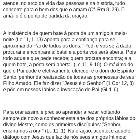
atende, no arco da vida das pessoas e na história, tudo
concorre para o bem dos que o amam (Cf. Rm 8, 29). E
amá-lo é o ponto de partida da oração.
A insistência de quem bate à porta de um amigo à meia-
noite (Lc 11, 1-13) aponta para a confiança para se
aproximar do Pai de todos os dons: "Pedi e vos será dado;
procurai e encontrareis; batei e a porta vos será aberta. Pois
todo aquele que pede recebe; quem procura encontra; e a
quem bate, a porta será aberta" (Lc 11, 9-10). O máximo do
que o Pai pode e efetivamente oferecer é o dom do Espírito
Santo, penhor da realização de todas as promessas de seu
Filho Amado. Ele faz dizer "Jesus é o Senhor" (1 Cor 12, 3)
e põe em nossos lábios a invocação do Pai (Gl 4, 6).
Para orar assim, é preciso aprender a rezar, voltando
sempre de novo a conhecer esta arte dos próprios lábios do
divino Mestre, como os primeiros discípulos: "Senhor,
ensina-nos a orar" (Lc 11, 1). Na oração, acontece aquele
diálogo com Jesus que faz de nós seus amigos íntimos: