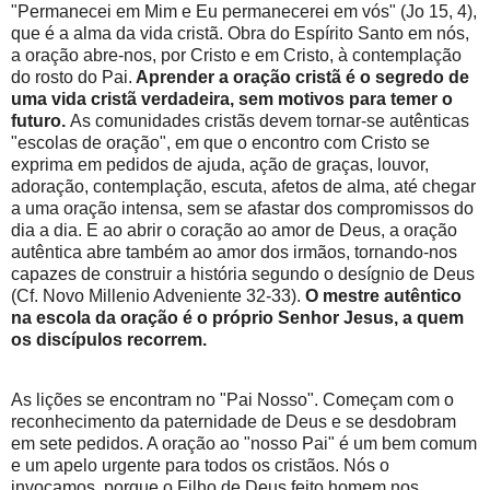
"Permanecei em Mim e Eu permanecerei em vós" (Jo 15, 4),
que é a alma da vida cristã. Obra do Espírito Santo em nós,
a oração abre-nos, por Cristo e em Cristo, à contemplação
do rosto do Pai.
Aprender a oração cristã é o segredo de
uma vida cristã verdadeira, sem motivos para temer o
futuro.
As comunidades cristãs devem tornar-se autênticas
"escolas de oração", em que o encontro com Cristo se
exprima em pedidos de ajuda, ação de graças, louvor,
adoração, contemplação, escuta, afetos de alma, até chegar
a uma oração intensa, sem se afastar dos compromissos do
dia a dia. E ao abrir o coração ao amor de Deus, a oração
autêntica abre também ao amor dos irmãos, tornando-nos
capazes de construir a história segundo o desígnio de Deus
(Cf. Novo Millenio Adveniente 32-33).
O mestre autêntico
na escola da oração é o próprio Senhor Jesus, a quem
os discípulos recorrem.
As lições se encontram no "Pai Nosso". Começam com o
reconhecimento da paternidade de Deus e se desdobram
em sete pedidos. A oração ao "nosso Pai" é um bem comum
e um apelo urgente para todos os cristãos. Nós o
invocamos, porque o Filho de Deus feito homem nos