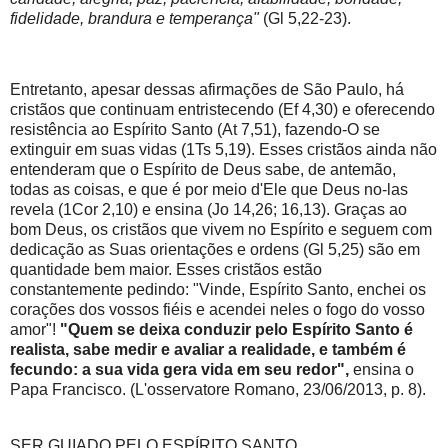
fidelidade, brandura e temperança"
(Gl 5,22-23).
Entretanto, apesar dessas afirmações de São Paulo, há
cristãos que continuam entristecendo (Ef 4,30) e oferecendo
resistência ao Espírito Santo (At 7,51), fazendo-O se
extinguir em suas vidas (1Ts 5,19). Esses cristãos ainda não
entenderam que o Espírito de Deus sabe, de antemão,
todas as coisas, e que é por meio d'Ele que Deus no-las
revela (1Cor 2,10) e ensina (Jo 14,26; 16,13). Graças ao
bom Deus, os cristãos que vivem no Espírito e seguem com
dedicação as Suas orientações e ordens (Gl 5,25) são em
quantidade bem maior. Esses cristãos estão
constantemente pedindo: "Vinde, Espírito Santo, enchei os
corações dos vossos fiéis e acendei neles o fogo do vosso
amor"!
"Quem se deixa conduzir pelo Espírito Santo é
realista, sabe medir e avaliar a realidade, e também é
fecundo: a sua vida gera vida em seu redor",
ensina o
Papa Francisco. (L'osservatore Romano, 23/06/2013, p. 8).
SER GUIADO PELO ESPÍRITO SANTO