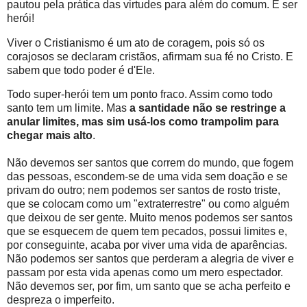
pautou pela prática das virtudes para além do comum. É ser
herói!
Viver o Cristianismo é um ato de coragem, pois só os
corajosos se declaram cristãos, afirmam sua fé no Cristo. E
sabem que todo poder é d'Ele.
Todo super-herói tem um ponto fraco. Assim como todo
santo tem um limite. Mas
a santidade não se restringe a
anular limites, mas sim usá-los como trampolim para
chegar mais alto
.
Não devemos ser santos que correm do mundo, que fogem
das pessoas, escondem-se de uma vida sem doação e se
privam do outro; nem podemos ser santos de rosto triste,
que se colocam como um "extraterrestre" ou como alguém
que deixou de ser gente. Muito menos podemos ser santos
que se esquecem de quem tem pecados, possui limites e,
por conseguinte, acaba por viver uma vida de aparências.
Não podemos ser santos que perderam a alegria de viver e
passam por esta vida apenas como um mero espectador.
Não devemos ser, por fim, um santo que se acha perfeito e
despreza o imperfeito.