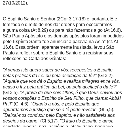
27/10/2012).
O Espírito Santo é Senhor (2Cor 3,17-18) e, portanto, Ele
tem todo o direito de nos dar ordens para executarmos
alguma coisa (At 8,29) ou para não fazermos algo (At 16,6).
São Paulo Apóstolo e os demais apóstolos foram impedidos
pelo Espírito Santo "de anunciar a palavra na Ásia" (cf. At
16,6). Essa ordem, aparentemente inusitada, levou São
Paulo a refletir sobre o Espírito Santo e a registrar suas
reflexões na Carta aos Gálatas:
"Apenas isto quero saber de vós: recebestes o Espírito
pelas práticas da Lei ou pela aceitação da fé?"
(Gl 3,2).
"Aquele que vos dá o Espírito e realiza milagres entre vós,
acaso o faz pela prática da Lei, ou pela aceitação da fé?"
(Gl 3,5).
"A prova de que sois filhos, é que Deus enviou aos
vossos corações o Espírito de Seu Filho, que clama: Abbá!
Pai!"
(Gl 4,6).
"Quanto a nós, é pelo Espírito que
aguardamos a justiça que só a fé pode revelar"
(Gl 5,5).
"Deixai-nos conduzir pelo Espírito, e não satisfareis aos
desejos da carne"
(Gl 5,17).
"O fruto do Espírito é amor,
caridade, alegria, paz, paciência, afabilidade, bondade,