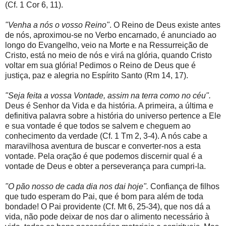
(Cf. 1 Cor 6, 11).
"Venha a nós o vosso Reino"
. O Reino de Deus existe antes
de nós, aproximou-se no Verbo encarnado, é anunciado ao
longo do Evangelho, veio na Morte e na Ressurreição de
Cristo, está no meio de nós e virá na glória, quando Cristo
voltar em sua glória! Pedimos o Reino de Deus que é
justiça, paz e alegria no Espírito Santo (Rm 14, 17).
"Seja feita a vossa Vontade, assim na terra como no céu".
Deus é Senhor da Vida e da história. A primeira, a última e
definitiva palavra sobre a história do universo pertence a Ele
e sua vontade é que todos se salvem e cheguem ao
conhecimento da verdade (Cf. 1 Tm 2, 3-4). A nós cabe a
maravilhosa aventura de buscar e converter-nos a esta
vontade. Pela oração é que podemos discernir qual é a
vontade de Deus e obter a perseverança para cumpri-la.
"O pão nosso de cada dia nos dai hoje".
Confiança de filhos
que tudo esperam do Pai, que é bom para além de toda
bondade! O Pai providente (Cf. Mt 6, 25-34), que nos dá a
vida, não pode deixar de nos dar o alimento necessário à