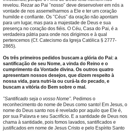
revelou. Rezar ao Pai "nosso" deve desenvolver em nós a
vontade de nos assemelharmos a Ele e ter um coração
humilde e confiante. Os "Céus" da oração não apontam
para um lugar, mas para a majestade de Deus e sua
presença no coração dos fiéis. O Céu, Casa do Pai, é a
verdadeira pátria para onde nos dirigimos e à qual
pertencemos (Cf. Catecismo da Igreja Católica § 2777-
2865).
Os três primeiros pedidos buscam a glória do Pai: a
santificação de seu Nome, a vinda do Reino e o
cumprimento da Vontade divina. Os outros quatro
apresentam nossos desejos, que dizem respeito à
nossa vida, para nutri-la ou curá-la do pecado, e
buscam a vitória do Bem sobre o mal.
"Santificado seja o vosso Nome".
Pedimos o
reconhecimento do nome de Deus como santo! Em Jesus, o
nome do Deus santo nos é revelado por aquilo que Ele é,
por sua Palavra e seu Sacrifício. E a santidade de Deus nos
chama à santidade, pois fomos lavados, santificados e
justificados em nome de Jesus Cristo e pelo Espírito Santo