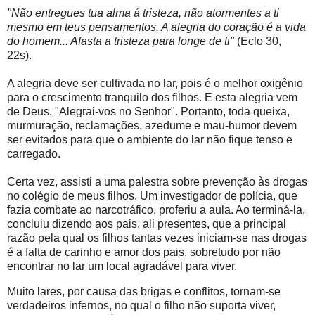
"Não entregues tua alma á tristeza, não atormentes a ti
mesmo em teus pensamentos. A alegria do coração é a vida
do homem... Afasta a tristeza para longe de ti"
(Eclo 30,
22s).
A alegria deve ser cultivada no lar, pois é o melhor oxigênio
para o crescimento tranquilo dos filhos. E esta alegria vem
de Deus. "Alegrai-vos no Senhor". Portanto, toda queixa,
murmuração, reclamações, azedume e mau-humor devem
ser evitados para que o ambiente do lar não fique tenso e
carregado.
Certa vez, assisti a uma palestra sobre prevenção às drogas
no colégio de meus filhos. Um investigador de polícia, que
fazia combate ao narcotráfico, proferiu a aula. Ao terminá-la,
concluiu dizendo aos pais, ali presentes, que a principal
razão pela qual os filhos tantas vezes iniciam-se nas drogas
é a falta de carinho e amor dos pais, sobretudo por não
encontrar no lar um local agradável para viver.
Muito lares, por causa das brigas e conflitos, tornam-se
verdadeiros infernos, no qual o filho não suporta viver,