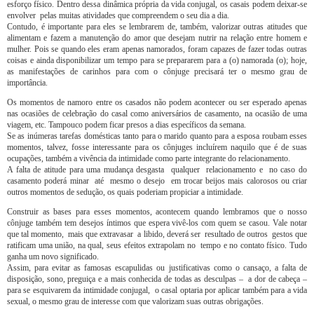
esforço físico. Dentro dessa dinâmica própria da vida conjugal, os casais podem deixar-se
envolver pelas muitas atividades que compreendem o seu dia a dia.
Contudo, é importante para eles se lembrarem de, também, valorizar outras atitudes que
alimentam e fazem a manutenção do amor que desejam nutrir na relação entre homem e
mulher. Pois se quando eles eram apenas namorados, foram capazes de fazer todas outras
coisas e ainda disponibilizar um tempo para se prepararem para a (o) namorada (o); hoje,
as manifestações de carinhos para com o cônjuge precisará ter o mesmo grau de
importância.
Os momentos de namoro entre os casados não podem acontecer ou ser esperado apenas
nas ocasiões de celebração do casal como aniversários de casamento, na ocasião de uma
viagem, etc. Tampouco podem ficar presos a dias específicos da semana.
Se as inúmeras tarefas domésticas tanto para o marido quanto para a esposa roubam esses
momentos, talvez, fosse interessante para os cônjuges incluírem naquilo que é de suas
ocupações, também a vivência da intimidade como parte integrante do relacionamento.
A falta de atitude para uma mudança desgasta qualquer relacionamento e no caso do
casamento poderá minar até mesmo o desejo em trocar beijos mais calorosos ou criar
outros momentos de sedução, os quais poderiam propiciar a intimidade.
Construir as bases para esses momentos, acontecem quando lembramos que o nosso
cônjuge também tem desejos íntimos que espera vivê-los com quem se casou. Vale notar
que tal momento, mais que extravasar a libido, deverá ser resultado de outros gestos que
ratificam uma união, na qual, seus efeitos extrapolam no tempo e no contato físico. Tudo
ganha um novo significado.
Assim, para evitar as famosas escapulidas ou justificativas como o cansaço, a falta de
disposição, sono, preguiça e a mais conhecida de todas as desculpas – a dor de cabeça –
para se esquivarem da intimidade conjugal, o casal optaria por aplicar também para a vida
sexual, o mesmo grau de interesse com que valorizam suas outras obrigações.