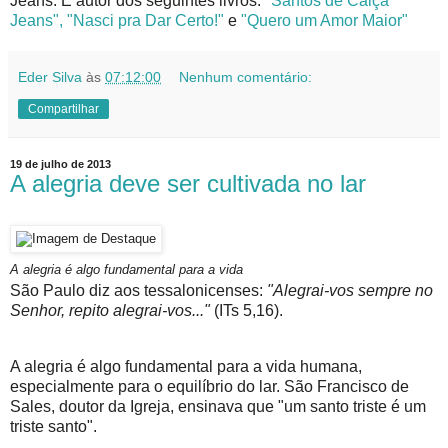
Jeans. É autor dos seguintes livros:
"Santos de Calça
Jeans",
"Nasci pra Dar Certo!"
e
"Quero um Amor Maior"
Eder Silva
às
07:12:00
Nenhum comentário:
Compartilhar
19 de julho de 2013
A alegria deve ser cultivada no lar
A alegria é algo fundamental para a vida
São Paulo diz aos tessalonicenses:
"Alegrai-vos sempre no
Senhor, repito alegrai-vos..."
(ITs 5,16).
A alegria é algo fundamental para a vida humana,
especialmente para o equilíbrio do lar. São Francisco de
Sales, doutor da Igreja, ensinava que "um santo triste é um
triste santo".