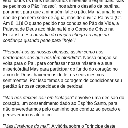
vida, todos os bens necessários materiais e espirituais. Mas
se pedimos o Pão "nosso", nos abre o desafio da partilha,
por amor, para que a ninguém falte o pão. Ma há uma fome
não de pão nem sede de água, mas de ouvir a Palavra (Cf.
Am 8, 11)! O quarto pedido nos conduz ao Pão da Vida, a
Palavra de Deus acolhida na fé e o Corpo de Cristo na
Eucaristia. E a
ousadia da oração chega ao auge da
confiança quando pede para "hoje"!
"Perdoai-nos as nossas ofensas, assim como nós
perdoamos aos que nos têm ofendido".
Nossa oração se
volta para o Pai, para confessar nossa miséria e a sua
misericórdia! Mas para participar do fundo do coração no
amor de Deus, haveremos de ter os seus mesmos
sentimentos. Por isso temos a coragem de condicionar seu
perdão à nossa capacidade de perdoar!
"Não nos deixeis cair em tentação"
envolve uma decisão do
coração, um consentimento dado ao Espírito Santo, para
não enveredarmos pelo caminho que conduz ao pecado e
perseverarmos até o fim.
"Mas livrai-nos do mal".
A vitória sobre o "príncipe deste