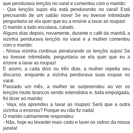
que pendurava lençóis no varal e comentou com o marido:
- Que lençóis sujos ela está pendurando no varal! Está
precisando de um sabão novo! Se eu tivesse intimidade
perguntaria se ela quer que eu a ensine a lavar as roupas!
O marido a tudo escutava, calado.
Alguns dias depois, novamente, durante o café da manhã, a
vizinha pendurava lençóis no varal e a mulher comentou
com o marido:
- Nossa vizinha continua pendurando os lençóis sujos! Se
eu tivesse intimidade, perguntaria se ela quer que eu a
ensine a lavar as roupas!
E assim, a cada dois ou três dias, a mulher repetia seu
discurso, enquanto a vizinha pendurava suas roupas no
varal.
Passado um mês, a mulher se surpreendeu ao ver os
lençóis muito brancos sendo estendidos e, toda empolgada,
foi dizer ao marido:
- Veja, ela aprendeu a lavar as roupas! Será que a outra
vizinha a ensinou? Porque eu não fiz nada!
O marido calmamente respondeu:
- Não, hoje eu levantei mais cedo e lavei os vidros da nossa
janela!