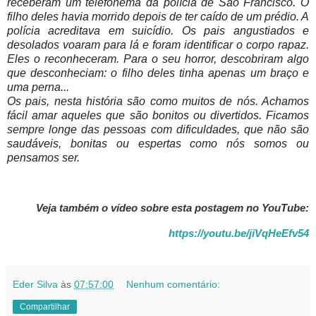
receberam um telefonema da polícia de São Francisco. O
filho deles havia morrido depois de ter caído de um prédio. A
polícia acreditava em suicídio. Os pais angustiados e
desolados voaram para lá e foram identificar o corpo rapaz.
Eles o reconheceram. Para o seu horror, descobriram algo
que desconheciam: o filho deles tinha apenas um braço e
uma perna...
Os pais, nesta história são como muitos de nós. Achamos
fácil amar aqueles que são bonitos ou divertidos. Ficamos
sempre longe das pessoas com dificuldades, que não são
saudáveis, bonitas ou espertas como nós somos ou
pensamos ser.
Veja também o vídeo sobre esta postagem no YouTube:
https://youtu.be/jiVqHeEfv54
Eder Silva
às
07:57:00
Nenhum comentário:
Compartilhar