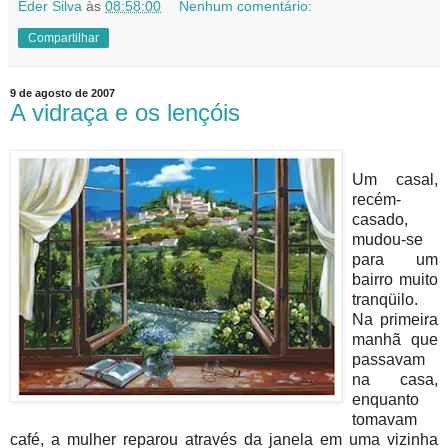
Eder Silva
às
08:58:00
Nenhum comentário:
Compartilhar
9 de agosto de 2007
A vidraça e os lençóis
Um casal,
recém-
casado,
mudou-se
para um
bairro muito
tranqüilo.
Na primeira
manhã que
passavam
na casa,
enquanto
tomavam
café, a mulher reparou através da janela em uma vizinha