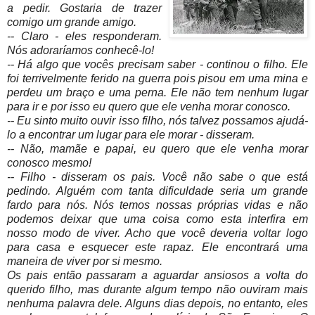
a pedir. Gostaria de trazer
comigo um grande amigo.
-- Claro - eles responderam.
Nós adoraríamos conhecê-lo!
-- Há algo que vocês precisam saber - continou o filho. Ele
foi terrivelmente ferido na guerra pois pisou em uma mina e
perdeu um braço e uma perna. Ele não tem nenhum lugar
para ir e por isso eu quero que ele venha morar conosco.
-- Eu sinto muito ouvir isso filho, nós talvez possamos ajudá-
lo a encontrar um lugar para ele morar - disseram.
-- Não, mamãe e papai, eu quero que ele venha morar
conosco mesmo!
-- Filho - disseram os pais. Você não sabe o que está
pedindo. Alguém com tanta dificuldade seria um grande
fardo para nós. Nós temos nossas próprias vidas e não
podemos deixar que uma coisa como esta interfira em
nosso modo de viver. Acho que você deveria voltar logo
para casa e esquecer este rapaz. Ele encontrará uma
maneira de viver por si mesmo.
Os pais então passaram a aguardar ansiosos a volta do
querido filho, mas durante algum tempo não ouviram mais
nenhuma palavra dele. Alguns dias depois, no entanto, eles