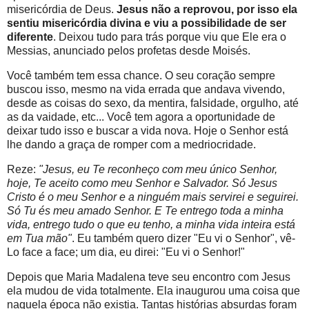
misericórdia de Deus.
Jesus não a reprovou, por isso ela
sentiu misericórdia divina e viu a possibilidade de ser
diferente
. Deixou tudo para trás porque viu que Ele era o
Messias, anunciado pelos profetas desde Moisés.
Você também tem essa chance. O seu coração sempre
buscou isso, mesmo na vida errada que andava vivendo,
desde as coisas do sexo, da mentira, falsidade, orgulho, até
as da vaidade, etc... Você tem agora a oportunidade de
deixar tudo isso e buscar a vida nova. Hoje o Senhor está
lhe dando a graça de romper com a medriocridade.
Reze:
"Jesus, eu Te reconheço com meu único Senhor,
hoje, Te aceito como meu Senhor e Salvador. Só Jesus
Cristo é o meu Senhor e a ninguém mais servirei e seguirei.
Só Tu és meu amado Senhor. E Te entrego toda a minha
vida, entrego tudo o que eu tenho, a minha vida inteira está
em Tua mão"
. Eu também quero dizer "Eu vi o Senhor", vê-
Lo face a face; um dia, eu direi: "Eu vi o Senhor!"
Depois que Maria Madalena teve seu encontro com Jesus
ela mudou de vida totalmente. Ela inaugurou uma coisa que
naquela época não existia. Tantas histórias absurdas foram