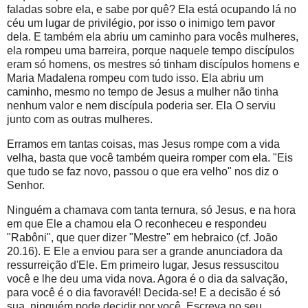
faladas sobre ela, e sabe por quê? Ela está ocupando lá no
céu um lugar de privilégio, por isso o inimigo tem pavor
dela. E também ela abriu um caminho para vocês mulheres,
ela rompeu uma barreira, porque naquele tempo discípulos
eram só homens, os mestres só tinham discípulos homens e
Maria Madalena rompeu com tudo isso. Ela abriu um
caminho, mesmo no tempo de Jesus a mulher não tinha
nenhum valor e nem discípula poderia ser. Ela O serviu
junto com as outras mulheres.
Erramos em tantas coisas, mas Jesus rompe com a vida
velha, basta que você também queira romper com ela. "Eis
que tudo se faz novo, passou o que era velho" nos diz o
Senhor.
Ninguém a chamava com tanta ternura, só Jesus, e na hora
em que Ele a chamou ela O reconheceu e respondeu
"Rabôni", que quer dizer "Mestre" em hebraico (cf. João
20.16). E Ele a enviou para ser a grande anunciadora da
ressurreição d'Ele. Em primeiro lugar, Jesus ressuscitou
você e lhe deu uma vida nova. Agora é o dia da salvação,
para você é o dia favoravél! Decida-se! E a decisão é só
sua, ninguém pode decidir por você. Escreva no seu