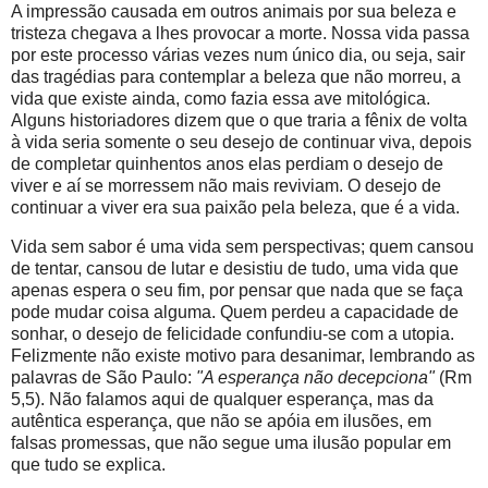
A impressão causada em outros animais por sua beleza e
tristeza chegava a lhes provocar a morte. Nossa vida passa
por este processo várias vezes num único dia, ou seja, sair
das tragédias para contemplar a beleza que não morreu, a
vida que existe ainda, como fazia essa ave mitológica.
Alguns historiadores dizem que o que traria a fênix de volta
à vida seria somente o seu desejo de continuar viva, depois
de completar quinhentos anos elas perdiam o desejo de
viver e aí se morressem não mais reviviam. O desejo de
continuar a viver era sua paixão pela beleza, que é a vida.
Vida sem sabor é uma vida sem perspectivas; quem cansou
de tentar, cansou de lutar e desistiu de tudo, uma vida que
apenas espera o seu fim, por pensar que nada que se faça
pode mudar coisa alguma. Quem perdeu a capacidade de
sonhar, o desejo de felicidade confundiu-se com a utopia.
Felizmente não existe motivo para desanimar, lembrando as
palavras de São Paulo:
"A esperança não decepciona"
(Rm
5,5). Não falamos aqui de qualquer esperança, mas da
autêntica esperança, que não se apóia em ilusões, em
falsas promessas, que não segue uma ilusão popular em
que tudo se explica.