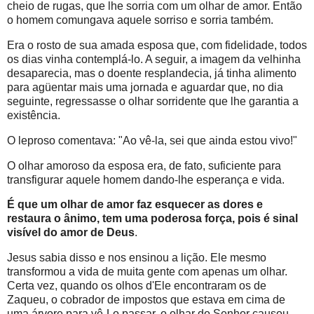
cheio de rugas, que lhe sorria com um olhar de amor. Então
o homem comungava aquele sorriso e sorria também.
Era o rosto de sua amada esposa que, com fidelidade, todos
os dias vinha contemplá-lo. A seguir, a imagem da velhinha
desaparecia, mas o doente resplandecia, já tinha alimento
para agüentar mais uma jornada e aguardar que, no dia
seguinte, regressasse o olhar sorridente que lhe garantia a
existência.
O leproso comentava: "Ao vê-la, sei que ainda estou vivo!"
O olhar amoroso da esposa era, de fato, suficiente para
transfigurar aquele homem dando-lhe esperança e vida.
É que um olhar de amor faz esquecer as dores e
restaura o ânimo, tem uma poderosa força, pois é sinal
visível do amor de Deus
.
Jesus sabia disso e nos ensinou a lição. Ele mesmo
transformou a vida de muita gente com apenas um olhar.
Certa vez, quando os olhos d'Ele encontraram os de
Zaqueu, o cobrador de impostos que estava em cima de
uma árvore para vê-Lo passar, o olhar do Senhor causou