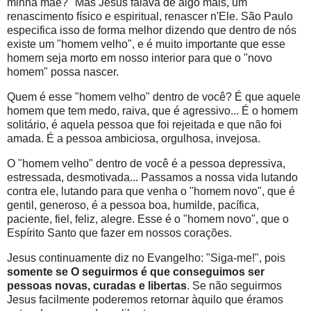
minha mãe?" Mas Jesus falava de algo mais, um
renascimento físico e espiritual, renascer n'Ele. São Paulo
especifica isso de forma melhor dizendo que dentro de nós
existe um "homem velho", e é muito importante que esse
homem seja morto em nosso interior para que o "novo
homem" possa nascer.
Quem é esse "homem velho" dentro de você? É que aquele
homem que tem medo, raiva, que é agressivo... É o homem
solitário, é aquela pessoa que foi rejeitada e que não foi
amada. É a pessoa ambiciosa, orgulhosa, invejosa.
O "homem velho" dentro de você é a pessoa depressiva,
estressada, desmotivada... Passamos a nossa vida lutando
contra ele, lutando para que venha o "homem novo", que é
gentil, generoso, é a pessoa boa, humilde, pacífica,
paciente, fiel, feliz, alegre. Esse é o "homem novo", que o
Espírito Santo que fazer em nossos corações.
Jesus continuamente diz no Evangelho: "Siga-me!", pois
somente se O seguirmos é que conseguimos ser
pessoas novas, curadas e libertas
. Se não seguirmos
Jesus facilmente poderemos retornar àquilo que éramos