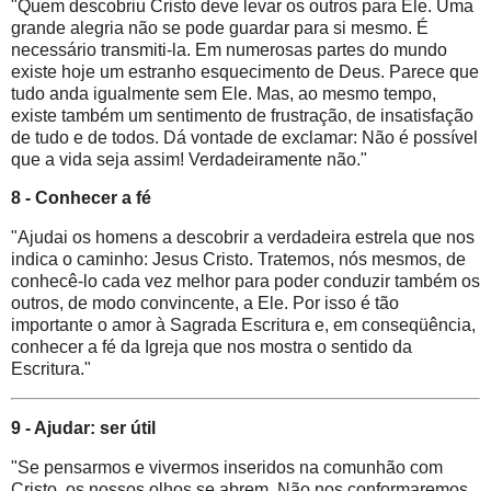
"Quem descobriu Cristo deve levar os outros para Ele. Uma
grande alegria não se pode guardar para si mesmo. É
necessário transmiti-la. Em numerosas partes do mundo
existe hoje um estranho esquecimento de Deus. Parece que
tudo anda igualmente sem Ele. Mas, ao mesmo tempo,
existe também um sentimento de frustração, de insatisfação
de tudo e de todos. Dá vontade de exclamar: Não é possível
que a vida seja assim! Verdadeiramente não."
8 - Conhecer a fé
"Ajudai os homens a descobrir a verdadeira estrela que nos
indica o caminho: Jesus Cristo. Tratemos, nós mesmos, de
conhecê-lo cada vez melhor para poder conduzir também os
outros, de modo convincente, a Ele. Por isso é tão
importante o amor à Sagrada Escritura e, em conseqüência,
conhecer a fé da Igreja que nos mostra o sentido da
Escritura."
9 - Ajudar: ser útil
"Se pensarmos e vivermos inseridos na comunhão com
Cristo, os nossos olhos se abrem. Não nos conformaremos