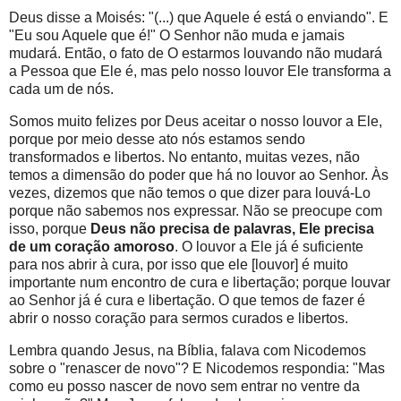
Deus disse a Moisés: "(...) que Aquele é está o enviando". E
"Eu sou Aquele que é!" O Senhor não muda e jamais
mudará. Então, o fato de O estarmos louvando não mudará
a Pessoa que Ele é, mas pelo nosso louvor Ele transforma a
cada um de nós.
Somos muito felizes por Deus aceitar o nosso louvor a Ele,
porque por meio desse ato nós estamos sendo
transformados e libertos. No entanto, muitas vezes, não
temos a dimensão do poder que há no louvor ao Senhor. Às
vezes, dizemos que não temos o que dizer para louvá-Lo
porque não sabemos nos expressar. Não se preocupe com
isso, porque
Deus não precisa de palavras, Ele precisa
de um coração amoroso
. O louvor a Ele já é suficiente
para nos abrir à cura, por isso que ele [louvor] é muito
importante num encontro de cura e libertação; porque louvar
ao Senhor já é cura e libertação. O que temos de fazer é
abrir o nosso coração para sermos curados e libertos.
Lembra quando Jesus, na Bíblia, falava com Nicodemos
sobre o "renascer de novo"? E Nicodemos respondia: "Mas
como eu posso nascer de novo sem entrar no ventre da