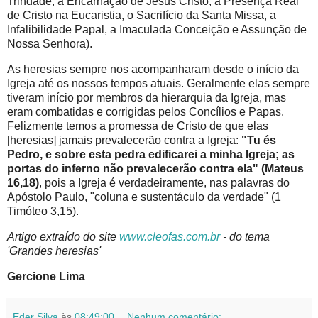
Trindade, a Encarnação de Jesus Cristo, a Presença Real
de Cristo na Eucaristia, o Sacrifício da Santa Missa, a
Infalibilidade Papal, a Imaculada Conceição e Assunção de
Nossa Senhora).
As heresias sempre nos acompanharam desde o início da
Igreja até os nossos tempos atuais. Geralmente elas sempre
tiveram início por membros da hierarquia da Igreja, mas
eram combatidas e corrigidas pelos Concílios e Papas.
Felizmente temos a promessa de Cristo de que elas
[heresias] jamais prevalecerão contra a Igreja:
"Tu és
Pedro, e sobre esta pedra edificarei a minha Igreja; as
portas do inferno não prevalecerão contra ela" (Mateus
16,18)
, pois a Igreja é verdadeiramente, nas palavras do
Apóstolo Paulo, "coluna e sustentáculo da verdade" (1
Timóteo 3,15).
Artigo extraído do site
www.cleofas.com.br
- do tema
'Grandes heresias'
Gercione Lima
Eder Silva
às
08:49:00
Nenhum comentário: