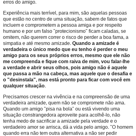
erros do amigo.
Experiência mais terrível, para mim, são aquelas pessoas
que estão no centro de uma situação, sabem de fatos que
incluem e comprometem a pessoa amiga e por respeito
humano e por um falso "protecionismo" ficam caladas, se
omitem, não querem correr o risco de perder a boa fama, a
simpatia e até mesmo amizade.
Quando a amizade é
verdadeira o único medo que eu tenho é perder o meu
amigo para os seus próprios erros, mesmo que ele não
me compreenda e fique com raiva de mim, vou falar-lhe
a verdade e abrir seus olhos, pois amigo não é aquele
que passa a mão na cabeça, mas aquele que o desafia e
o "desinstala", mas está pronto para ficar com você em
qualquer situação
.
Precisamos crescer na vivência e na compreensão de uma
verdadeira amizade, quem não se compromete não ama.
Quando um amigo "pisa na bola" ou está vivendo uma
situação constrangedora aproveite para acolhê-lo, não
tenha medo de sacrificar a amizade pela verdade e o
verdadeiro amor se arrisca, dá a vida pelo amigo. "O homem
quando erra não tem outra alternativa a não ser pedir