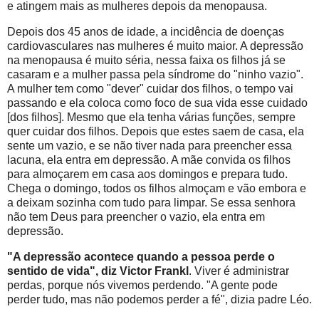
e atingem mais as mulheres depois da menopausa.
Depois dos 45 anos de idade, a incidência de doenças
cardiovasculares nas mulheres é muito maior. A depressão
na menopausa é muito séria, nessa faixa os filhos já se
casaram e a mulher passa pela síndrome do "ninho vazio".
A mulher tem como "dever" cuidar dos filhos, o tempo vai
passando e ela coloca como foco de sua vida esse cuidado
[dos filhos]. Mesmo que ela tenha várias funções, sempre
quer cuidar dos filhos. Depois que estes saem de casa, ela
sente um vazio, e se não tiver nada para preencher essa
lacuna, ela entra em depressão. A mãe convida os filhos
para almoçarem em casa aos domingos e prepara tudo.
Chega o domingo, todos os filhos almoçam e vão embora e
a deixam sozinha com tudo para limpar. Se essa senhora
não tem Deus para preencher o vazio, ela entra em
depressão.
"A depressão acontece quando a pessoa perde o
sentido de vida", diz Victor Frankl
. Viver é administrar
perdas, porque nós vivemos perdendo. "A gente pode
perder tudo, mas não podemos perder a fé", dizia padre Léo.