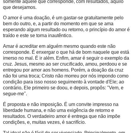
somente aquele que corresponde, com resultados, àquilo
que desejamos.
O amor é uma doação, é um gastar-se gratuitamente pelo
bem do outro, e, a partir do momento em que se ama
esperando algum resultado ou retorno, o princípio do amor é
traído e este se torna inautêntico.
Amar é acreditar em alguém mesmo quando este não
corresponde. É enxergar o que há de bom naquele que está
imerso no mal. É ir além. Enfim, amar é seguir o exemplo da
cruz. Jesus, mesmo ao ser crucificado, amou, perdoou e se
entregou por amor aos homens. Porém, a doação da cruz
não foi uma troca; Cristo não morreu por nós impondo como
condição para isso nosso seguimento à vontade d'Ele; ao
contrário, Ele primeiro se doou, e depois, propôs: "Vem, e
segue-me".
É proposta e não imposição. É um convite impresso na
liberdade humana, e não uma exigência de retorno e
resultados. O verdadeiro amor é entrega que não impõe
condições, e, muitas vezes, é sacrifício.
Tal ideal não é fácil de ser vivenciado. Principalmente, em