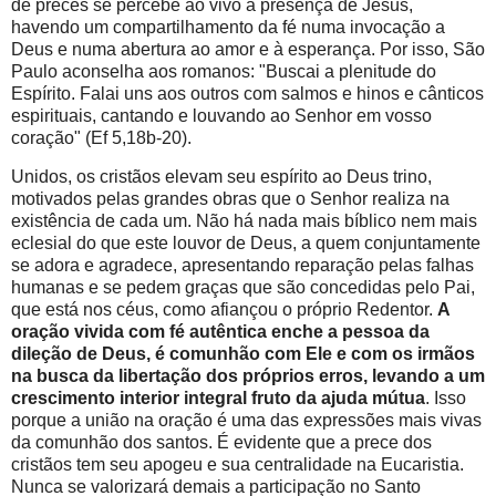
de preces se percebe ao vivo a presença de Jesus,
havendo um compartilhamento da fé numa invocação a
Deus e numa abertura ao amor e à esperança. Por isso, São
Paulo aconselha aos romanos: "Buscai a plenitude do
Espírito. Falai uns aos outros com salmos e hinos e cânticos
espirituais, cantando e louvando ao Senhor em vosso
coração" (Ef 5,18b-20).
Unidos, os cristãos elevam seu espírito ao Deus trino,
motivados pelas grandes obras que o Senhor realiza na
existência de cada um. Não há nada mais bíblico nem mais
eclesial do que este louvor de Deus, a quem conjuntamente
se adora e agradece, apresentando reparação pelas falhas
humanas e se pedem graças que são concedidas pelo Pai,
que está nos céus, como afiançou o próprio Redentor.
A
oração vivida com fé autêntica enche a pessoa da
dileção de Deus, é comunhão com Ele e com os irmãos
na busca da libertação dos próprios erros, levando a um
crescimento interior integral fruto da ajuda mútua
. Isso
porque a união na oração é uma das expressões mais vivas
da comunhão dos santos. É evidente que a prece dos
cristãos tem seu apogeu e sua centralidade na Eucaristia.
Nunca se valorizará demais a participação no Santo