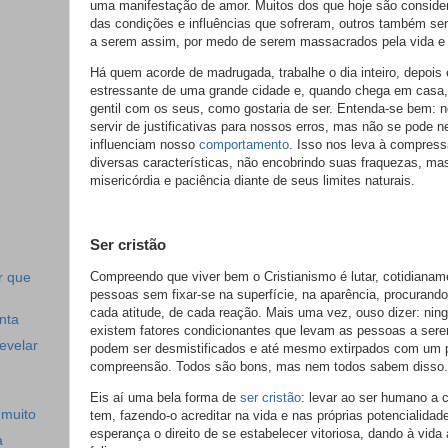
uma manifestação de amor. Muitos dos que hoje são consider
das condições e influências que sofreram, outros também s
a serem assim, por medo de serem massacrados pela vida e
Há quem acorde de madrugada, trabalhe o dia inteiro, depois e
estressante de uma grande cidade e, quando chega em casa, 
gentil com os seus, como gostaria de ser. Entenda-se bem:
servir de justificativas para nossos erros, mas não se pode 
influenciam nosso
comportamento
. Isso nos leva à compres
diversas características, não encobrindo suas fraquezas, m
misericórdia e paciência diante de seus limites naturais.
Ser cristão
Compreendo que viver bem o Cristianismo é lutar, cotidianam
r que
pessoas sem fixar-se na superfície, na aparência, procurand
cada atitude, de cada reação. Mais uma vez, ouso dizer: nin
nta
existem fatores condicionantes que levam as pessoas a sere
evelar
podem ser desmistificados e até mesmo extirpados com um
compreensão. Todos são bons, mas nem todos sabem disso.
Eis aí uma bela forma de
ser cristão
: levar ao ser humano a 
muito
tem, fazendo-o acreditar na vida e nas próprias potencialida
esperança o direito de se estabelecer vitoriosa, dando à vida
a