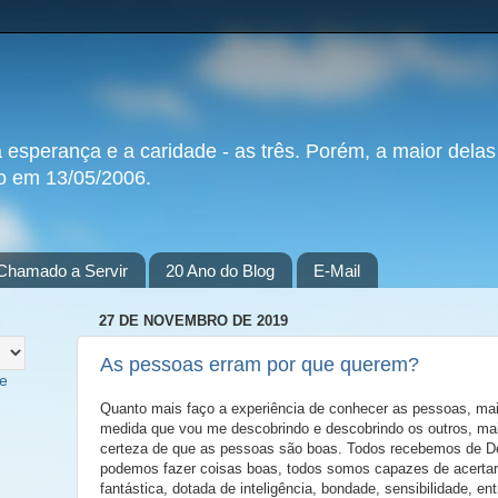
a esperança e a caridade - as três. Porém, a maior delas
do em 13/05/2006.
Chamado a Servir
20 Ano do Blog
E-Mail
27 DE NOVEMBRO DE 2019
As pessoas erram por que querem?
te
Quanto mais faço a experiência de conhecer as pessoas, mai
medida que vou me descobrindo e descobrindo os outros, mai
certeza de que as pessoas são boas. Todos recebemos de D
podemos fazer coisas boas, todos somos capazes de acerta
fantástica, dotada de inteligência, bondade, sensibilidade, ent