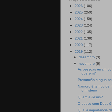
►
2026
(106)
►
2025
(259)
►
2024
(159)
►
2023
(124)
►
2022
(135)
►
2021
(138)
►
2020
(117)
▼
2019
(112)
►
dezembro
(9)
▼
novembro
(9)
As pessoas erram po
querem?
Presunção e água be
Namoro é tempo de r
o mistério
Quem é Jesus?
O pouco com Deus é 
Qual a importância d