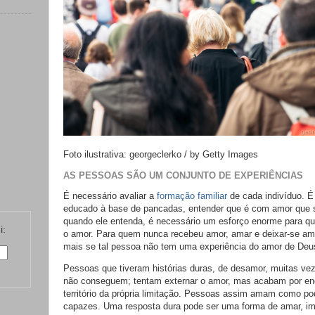
Foto ilustrativa: georgeclerko / by Getty Images
AS PESSOAS SÃO UM CONJUNTO DE EXPERIÊNCIAS
É necessário avaliar a
formação familiar
de cada indivíduo. É d
educado à base de pancadas, entender que é com amor que 
quando ele entenda, é necessário um esforço enorme para qu
i:
o amor. Para quem nunca recebeu amor, amar e deixar-se ama
mais se tal pessoa não tem uma experiência do amor de Deu
Pessoas que tiveram histórias duras, de desamor, muitas ve
não conseguem; tentam externar o amor, mas acabam por enc
território da própria limitação. Pessoas assim amam como p
capazes. Uma resposta dura pode ser uma forma de amar, im