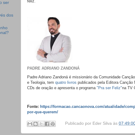
feliz.
o ser
vés dos
enho
onal?
PADRE ADRIANO ZANDONÁ
Padre
Adriano
Zandoná
é missionário da Comunidade Canção
e Teologia, tem
quatro livros
publicados pela Editora Canção 
CDs de oração e apresenta o programa
"Pra ser Feliz"
na TV 
Fonte:
https://formacao.cancaonova.com/atualidade/com
por-que-querem/
Publicado por
Eder Silva
às
07:49:0