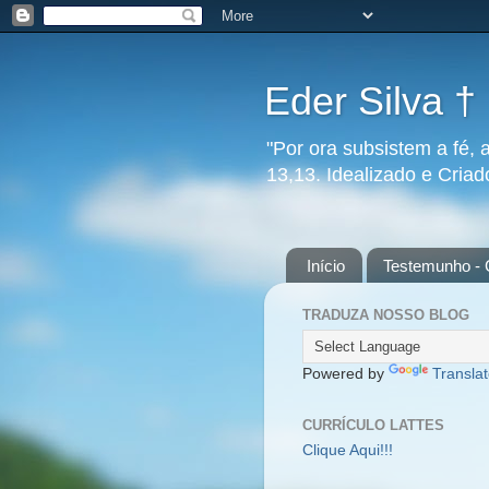
Eder Silva †
"Por ora subsistem a fé, 
13,13. Idealizado e Cria
Início
Testemunho - 
TRADUZA NOSSO BLOG
Powered by
Transla
CURRÍCULO LATTES
Clique Aqui!!!