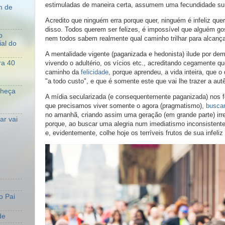
estimuladas de maneira certa, assumem uma fecundidade su
m de
Acredito que ninguém erra porque quer, ninguém é infeliz que
disso. Todos querem ser felizes, é impossível que alguém go
o
nem todos sabem realmente qual caminho trilhar para alcançar
al do
A mentalidade vigente (paganizada e hedonista) ilude por d
vivendo o adultério, os vícios etc., acreditando cegamente qu
ra 40
caminho da
felicidade
, porque aprendeu, a vida inteira, que 
"a todo custo", e que é somente este que vai lhe trazer a autê
nheça
A mídia secularizada (e consequentemente paganizada) nos f
que precisamos viver somente o agora (pragmatismo),
buscar
no amanhã, criando assim uma geração (em grande parte) irre
r vai
porque, ao buscar uma alegria num imediatismo inconsistente
e, evidentemente, colhe hoje os terríveis frutos de sua infeliz
o Pai
de