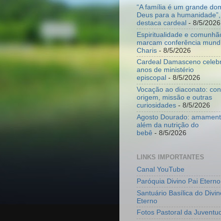
“A família é um grande do
Deus para a humanidade”,
destaca cardeal
- 8/5/2026
Espiritualidade e comunhã
marcam conferência mundi
Charis
- 8/5/2026
Cardeal Damasceno celeb
anos de ministério
episcopal
- 8/5/2026
Vocação ao diaconato: co
origem, missão e outras
curiosidades
- 8/5/2026
Agosto Dourado: amamenta
além da nutrição do
bebê
- 8/5/2026
LINKS IMPORTANTES
Canal YouTube
Paróquia Divino Pai Eterno
Santuário Basílica do Divin
Eterno
Fotos Pastoral da Juventu