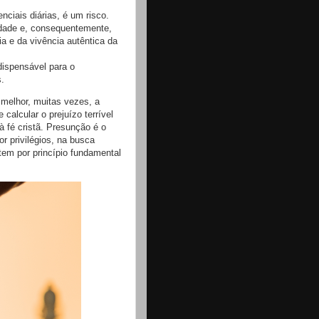
nciais diárias, é um risco.
idade e, consequentemente,
ia e da vivência autêntica da
dispensável para o
.
 melhor, muitas vezes, a
 calcular o prejuízo terrível
à fé cristã. Presunção é o
r privilégios, na busca
 tem por princípio fundamental