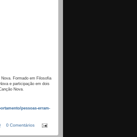
 Nova. Formado em Filosofia
Nova e participação em dois
Canção Nova.
portamento/pessoas-erram-
0
0 Comentários