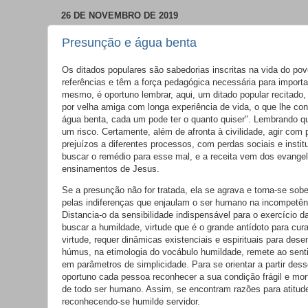
26 DE NOVEMBRO DE 2019
Presunção e água benta
Os ditados populares são sabedorias inscritas na vida do pov
referências e têm a força pedagógica necessária para importa
mesmo, é oportuno lembrar, aqui, um ditado popular recitado
por velha amiga com longa experiência de vida, o que lhe con
água benta, cada um pode ter o quanto quiser". Lembrando q
um risco. Certamente, além de afronta à civilidade, agir com
prejuízos a diferentes processos, com perdas sociais e institu
buscar o remédio para esse mal, e a receita vem dos evange
ensinamentos de Jesus.
Se a presunção não for tratada, ela se agrava e torna-se sob
pelas indiferenças que enjaulam o ser humano na incompetênc
Distancia-o da sensibilidade indispensável para o exercício d
buscar a humildade, virtude que é o grande antídoto para cur
virtude, requer dinâmicas existenciais e espirituais para desen
húmus, na etimologia do vocábulo humildade, remete ao senti
em parâmetros de simplicidade. Para se orientar a partir des
oportuno cada pessoa reconhecer a sua condição frágil e mort
de todo ser humano. Assim, se encontram razões para atitude
reconhecendo-se humilde servidor.