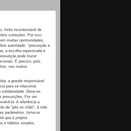
o, fonte incontestável de
ntes correções. Por isso
, em muitas oportunidades,
fere autoridade: "presunção e
ue, a escolha equivocada é
 presunção pode trazer
cionais. É preciso, pois,
lhos, nos muitos
erba, a grande responsável
ia para se relacionar.
a solidariedade. Deve-se
ar presunções. Por ser
volvê-la. A referência a
do de "pés no chão", à vida
ses parâmetros, torna-se
al que é própria
s e hábitos simples,