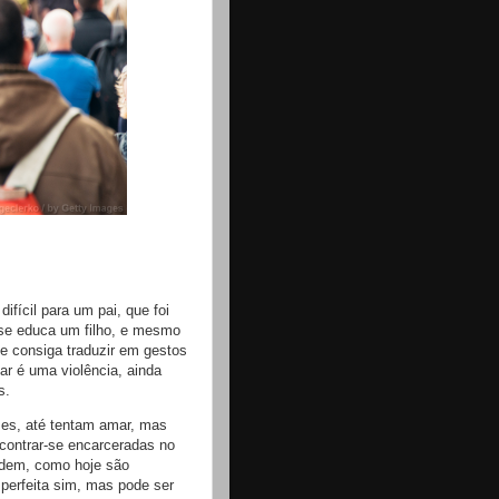
ifícil para um pai, que foi
se educa um filho, e mesmo
e consiga traduzir em gestos
r é uma violência, ainda
s.
zes, até tentam amar, mas
ontrar-se encarceradas no
odem, como hoje são
perfeita sim, mas pode ser