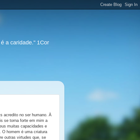
 é a caridade." 1Cor
s acredito no ser humano. À
s se torna forte em mim a
eus muitas capacidades e
r. O homem é uma criatura
re outras virtudes que, se