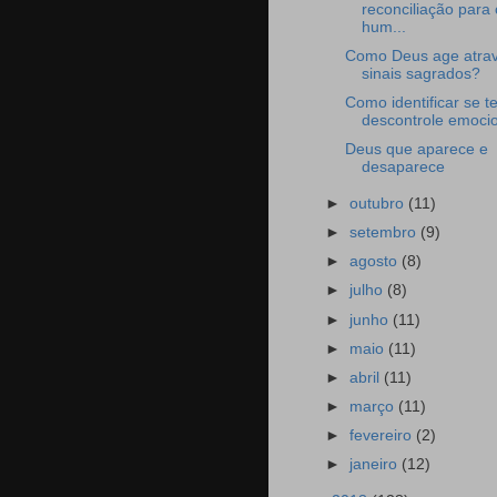
reconciliação para 
hum...
Como Deus age atra
sinais sagrados?
Como identificar se t
descontrole emoci
Deus que aparece e
desaparece
►
outubro
(11)
►
setembro
(9)
►
agosto
(8)
►
julho
(8)
►
junho
(11)
►
maio
(11)
►
abril
(11)
►
março
(11)
►
fevereiro
(2)
►
janeiro
(12)