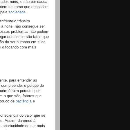
ados ruins, o são por causa
entem-se como que obrigados
 pela
sociedade
.
nfrente o trânsito
à noite, não consegue ser
 nossos problemas não podem
negar que esses são fatos que
são do ser humano em suas
as o focando com mais
ente, para entender as
o compreender o porquê de
guém é ruim porque quer,
m o que são, fatores que
 pouco de
paciência
e
consciência do valor que se
des. Assim, daremos à
 a oportunidade de ser mais