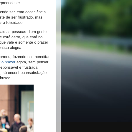
rpreendente.
rendo ser, com consciência
ste de ser frustrado, mas
 a felicidade.
emais as pessoas. Tem gente
e está certo, que está no
o que vale é somente o prazer
ntica alegria.
ormou, fazendo-nos acreditar
 o prazer
agora, sem pensar
sponsável e frustrada,
, só encontrou insatisfação
 busca.