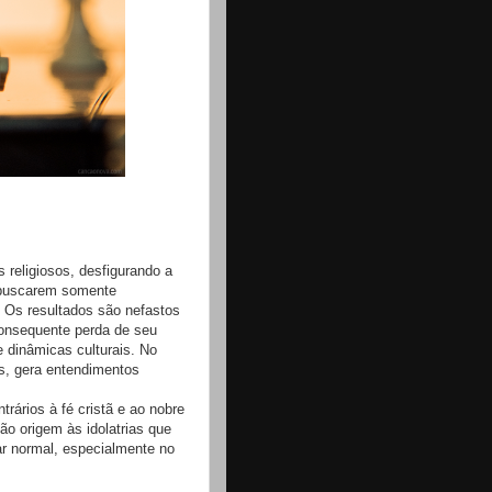
 religiosos, desfigurando a
 buscarem somente
. Os resultados são nefastos
onsequente perda de seu
 dinâmicas culturais. No
s, gera entendimentos
rários à fé cristã e ao nobre
ão origem às idolatrias que
ar normal, especialmente no