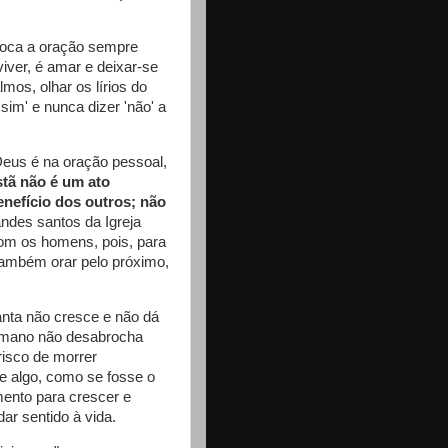
loca a oração sempre
viver, é amar e deixar-se
mos, olhar os lírios do
sim' e nunca dizer 'não' a
Deus é na oração pessoal,
stã não é um ato
enefício dos outros; não
andes santos da Igreja
m os homens, pois, para
também orar pelo próximo,
nta não cresce e não dá
humano não desabrocha
risco de morrer
de algo, como se fosse o
limento para crescer e
ar sentido à vida.