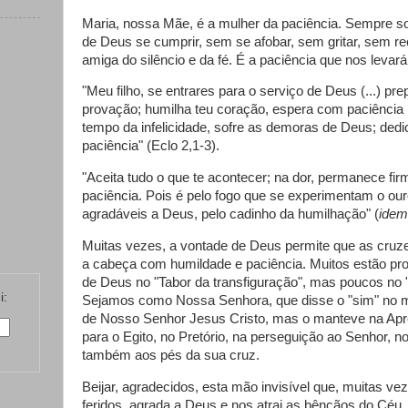
Maria, nossa Mãe, é a mulher da paciência. Sempre s
de Deus se cumprir, sem se afobar, sem gritar, sem rec
amiga do silêncio e da fé. É a paciência que nos levará
"Meu filho, se entrares para o serviço de Deus (...) pr
provação; humilha teu coração, espera com paciência (.
tempo da infelicidade, sofre as demoras de Deus; ded
paciência" (Eclo 2,1-3).
"Aceita tudo o que te acontecer; na dor, permanece fi
paciência. Pois é pelo fogo que se experimentam o our
agradáveis a Deus, pelo cadinho da humilhação" (
idem
Muitas vezes, a vontade de Deus permite que as cruz
a cabeça com humildade e paciência. Muitos estão pro
de Deus no "Tabor da transfiguração", mas poucos no "
i:
Sejamos como Nossa Senhora, que disse o "sim" no
de Nosso Senhor Jesus Cristo, mas o manteve na Apre
para o Egito, no Pretório, na perseguição ao Senhor, n
também aos pés da sua cruz.
Beijar, agradecidos, esta mão invisível que, muitas v
feridos, agrada a Deus e nos atrai as bênçãos do Céu.