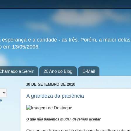
a esperança e a caridade - as três. Porém, a maior delas
do em 13/05/2006.
Chamado a Servir
20 Ano do Blog
E-Mail
30 DE SETEMBRO DE 2010
A grandeza da paciência
te
O que não podemos mudar, devemos aceitar
Os santos diziam que há dois tipos de martírio: o da m