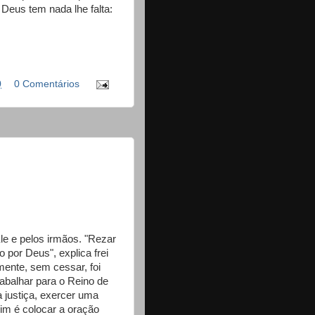
Deus tem nada lhe falta:
0
0 Comentários
le e pelos irmãos. "Rezar
 por Deus", explica frei
mente, sem cessar, foi
abalhar para o Reino de
a justiça, exercer uma
sim é colocar a oração