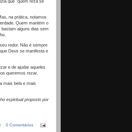
dizia que "quem reza se
as, na prática, notamos
a verdade. Quem mantém o
.. bastam alguns dias sem
ho.
o seu redor. Não é sempre
io que Deus se manifesta e
zar e de ajudar aqueles
nos queremos rezar.
da mais bela e mais
nho espiritual proposto por
0
0 Comentários