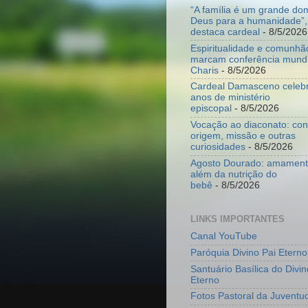
“A família é um grande do
Deus para a humanidade”,
destaca cardeal
- 8/5/2026
Espiritualidade e comunhã
marcam conferência mundi
Charis
- 8/5/2026
Cardeal Damasceno celeb
anos de ministério
episcopal
- 8/5/2026
Vocação ao diaconato: co
origem, missão e outras
curiosidades
- 8/5/2026
Agosto Dourado: amamenta
além da nutrição do
bebê
- 8/5/2026
LINKS IMPORTANTES
Canal YouTube
Paróquia Divino Pai Eterno
Santuário Basílica do Divin
Eterno
Fotos Pastoral da Juventu