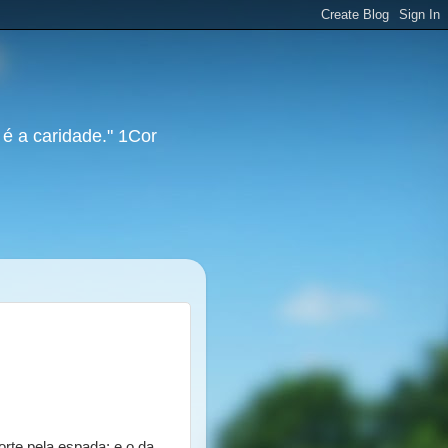
 é a caridade." 1Cor
orte pela espada; e o da