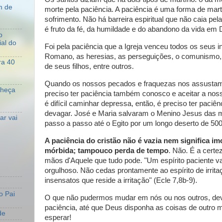
m de
morte pela paciência. A paciência é uma forma de mart
sofrimento. Não há barreira espiritual que não caia pela
é fruto da fé, da humildade e do abandono da vida em 
o
al do
Foi pela paciência que a Igreja venceu todos os seus in
Romano, as heresias, as perseguições, o comunismo,
ra 40
de seus filhos, entre outros.
Quando os nossos pecados e fraquezas nos assusta
nheça
preciso ter paciência também conosco e aceitar a nos
é difícil caminhar depressa, então, é preciso ter paciê
devagar. José e Maria salvaram o Menino Jesus das 
r vai
passo a passo até o Egito por um longo deserto de 50
A paciência do cristão não é vazia nem significa i
mórbida; tampouco perda de tempo
. Não. É a certe
mãos d'Aquele que tudo pode. "Um espírito paciente va
orgulhoso. Não cedas prontamente ao espírito de irrit
insensatos que reside a irritação" (Ecle 7,8b-9).
o Pai
O que não pudermos mudar em nós ou nos outros, de
paciência, até que Deus disponha as coisas de outro
de
esperar!