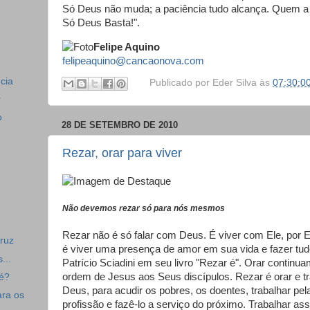
Só Deus não muda; a paciência tudo alcança. Quem a 
Só Deus Basta!".
Felipe Aquino
felipeaquino@cancaonova.com
cia
Publicado por
Eder Silva
às
07:30:0
r
o
28 DE SETEMBRO DE 2010
Rezar, orar para viver
Não devemos rezar só para nós mesmos
Rezar não é só falar com Deus. É viver com Ele, por E
ruz
é viver uma presença de amor em sua vida e fazer tudo
...
Patrício Sciadini em seu livro "Rezar é". Orar continua
ordem de Jesus aos Seus discípulos. Rezar é orar e tr
 é?
Deus, para acudir os pobres, os doentes, trabalhar pel
ara os
profissão e fazê-lo a serviço do próximo. Trabalhar as