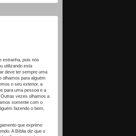
e estranha, pois nós
 utilizando esta
har deve ter sempre uma
ue olhamos para alguém
mos o seu exterior, a
os para uma pessoa e a
e. Outras vezes olhamos a
enamos somente com o
 alguém fazendo o bem,
ulgamento que exprimo
endo. A Bíblia diz que o