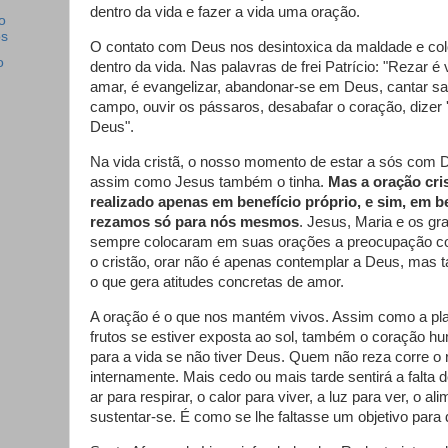
dentro da vida e fazer a vida uma oração.
o
os
O contato com Deus nos desintoxica da maldade e co
o
dentro da vida. Nas palavras de frei Patrício: "Rezar é 
amar, é evangelizar, abandonar-se em Deus, cantar sal
campo, ouvir os pássaros, desabafar o coração, dizer '
Deus".
Na vida cristã, o nosso momento de estar a sós com 
assim como Jesus também o tinha.
Mas a oração cri
realizado apenas em benefício próprio, e sim, em b
rezamos só para nós mesmos
. Jesus, Maria e os gr
sempre colocaram em suas orações a preocupação co
o cristão, orar não é apenas contemplar a Deus, mas 
o que gera atitudes concretas de amor.
A oração é o que nos mantém vivos. Assim como a pla
frutos se estiver exposta ao sol, também o coração 
para a vida se não tiver Deus. Quem não reza corre o 
internamente. Mais cedo ou mais tarde sentirá a falta 
ar para respirar, o calor para viver, a luz para ver, o a
sustentar-se. É como se lhe faltasse um objetivo para d