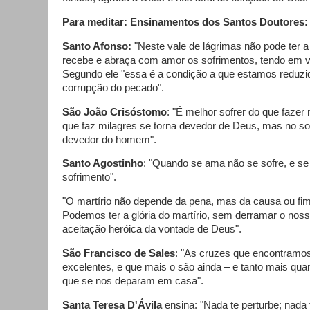
Para meditar: Ensinamentos dos Santos Doutores:
Santo Afonso:
"Neste vale de lágrimas não pode ter a
recebe e abraça com amor os sofrimentos, tendo em v
Segundo ele "essa é a condição a que estamos reduz
corrupção do pecado".
São João Crisóstomo
: "É melhor sofrer do que fazer 
que faz milagres se torna devedor de Deus, mas no so
devedor do homem".
Santo Agostinho
: "Quando se ama não se sofre, e se
sofrimento".
"O martírio não depende da pena, mas da causa ou fim
Podemos ter a glória do martírio, sem derramar o nos
aceitação heróica da vontade de Deus".
São Francisco de Sales
: "As cruzes que encontramos
excelentes, e que mais o são ainda – e tanto mais qua
que se nos deparam em casa".
Santa Teresa D'Ávila
ensina: "Nada te perturbe; nada