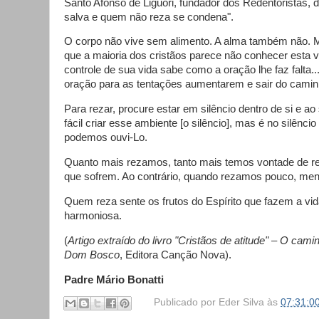
Santo Afonso de Liguori, fundador dos Redentoristas, 
salva e quem não reza se condena".
O corpo não vive sem alimento. A alma também não. M
que a maioria dos cristãos parece não conhecer est
controle de sua vida sabe como a oração lhe faz falta.
oração para as tentações aumentarem e sair do camin
Para rezar, procure estar em silêncio dentro de si e a
fácil criar esse ambiente [o silêncio], mas é no silênc
podemos ouvi-Lo.
Quanto mais rezamos, tanto mais temos vontade de re
que sofrem. Ao contrário, quando rezamos pouco, me
Quem reza sente os frutos do Espírito que fazem a vi
harmoniosa.
(
Artigo extraído do livro "Cristãos de atitude" – O cami
Dom Bosco
, Editora Canção Nova).
Padre Mário Bonatti
Publicado por
Eder Silva
às
07:31:0