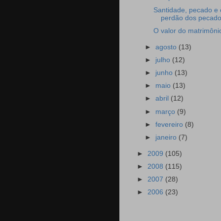
Santidade, pecado e 
perdão dos pecad
O valor do matrimôni
►
agosto
(13)
►
julho
(12)
►
junho
(13)
►
maio
(13)
►
abril
(12)
►
março
(9)
►
fevereiro
(8)
►
janeiro
(7)
►
2009
(105)
►
2008
(115)
►
2007
(28)
►
2006
(23)