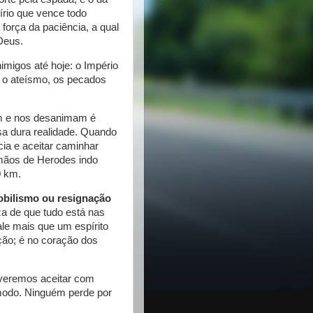
írio que vence todo
 força da paciência, a qual
Deus.
imigos até hoje: o Império
 o ateísmo, os pecados
m e nos desanimam é
sa dura realidade. Quando
ncia e aceitar caminhar
mãos de Herodes indo
0 km.
mobilismo ou resignação
za de que tudo está nas
le mais que um espírito
ação; é no coração dos
veremos aceitar com
 modo. Ninguém perde por