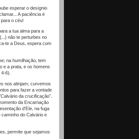
oube esperar o desígnio
lamar... A paciência é
 para o céu!
epara a tua alma para a
..) não te perturbes no
ica-te a Deus, espera com
rme; na humilhação, tem
o e a prata, e os homens
4-6).
es nos atinjam; curvemos
ntos para fazer a vontade
Calvário da crucificação".
 momento da Encarnação
sentação d'Ele, na fuga
o caminho do Calvário e
ezes, permite que sejamos