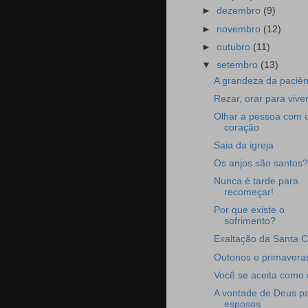
►
dezembro
(9)
►
novembro
(12)
►
outubro
(11)
▼
setembro
(13)
A grandeza da paciên
Rezar, orar para vive
Olhar a pessoa com 
coração
Saia da igreja
Os anjos são santos?
Nunca é tarde para
recomeçar!
Por que existe o
sofrimento?
Exaltação da Santa C
Outonos e primaveras
Você se aceita como
A vontade de Deus p
esposos