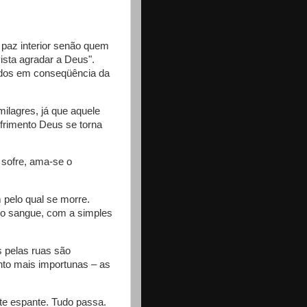
 paz interior senão quem
ista agradar a Deus".
idos em conseqüência da
milagres, já que aquele
frimento Deus se torna
 sofre, ama-se o
 pelo qual se morre.
so sangue, com a simples
 pelas ruas são
nto mais importunas – as
 te espante. Tudo passa.