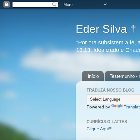
Eder Silva †
"Por ora subsistem a fé, 
13,13. Idealizado e Cria
Início
Testemunho - 
TRADUZA NOSSO BLOG
Powered by
Transla
CURRÍCULO LATTES
Clique Aqui!!!