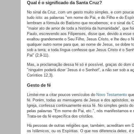
Qual é o significado da Santa Cruz?
No sinal da Cruz, com um gesto muito simples, e com pouca
tudo isto: as palavras "em nome do Pai, e do Filho e do Espír
lembram a fórmula do Batismo que recebemos; e o sinal da C
"maior ato de amor de toda a história da humanidade", que fo
Paulo, escrevendo aos Filipenses, disse que, devido a esse
exaltou grandemente o Seu Filho, Jesus Cristo, e lhe deu o
qualquer outro nome para que, ao nome de Jesus, se dobre tod
sob a terra; e toda língua confesse que Jesus Cristo é o Senh
Pai" (2,9-11).
Mas, a proclamação dessa fé só é possível, graças do dom d
"ninguém poderá dizer 'Jesus é o Senhor!', a não ser sob a aç
Coríntios 12,3).
Gesto de fé
Limitei-me a citar poucos versículos do
Novo Testamento
que
fé. Porém, todas as mensagens de Jesus e dos apóstolos, e
Igreja, confessa continuamente essa fé. No simples gesto d
pelas palavras "Em nome do Pai, etc.", nós manifestamos e
Trata-se da fé específica dos cristãos.
Há pessoas de outras religiões que, também, acreditam em 
os Islâmicos, ou os Espíritas. O que nos diferencia deles, é