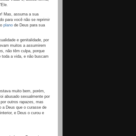
'Ele.
ser! Mas, assuma a sua
do para você não se reprimir
 o
plano
de Deus para sua
alidade e genitalidade, por
 levam muitos a assumirem
es, não têm culpa, porque
 toda a vida, e não buscam
estava muito bem, porém,
 foi abusado sexualmente por
por outros rapazes, mas
do a Deus que o curasse de
nterior, e Deus o curou e