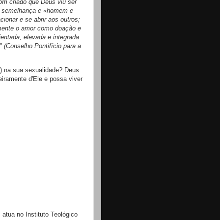
om criado que Deus viu ser
e semelhança e «homem e
ionar e se abrir aos outros;
ente o amor como doação e
entada, elevada e integrada
 (Conselho Pontifício para a
(a) na sua sexualidade? Deus
nteiramente d'Ele e possa viver
atua no Instituto Teológico