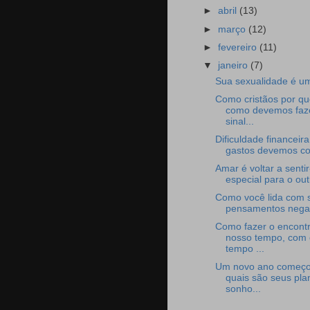
►
abril
(13)
►
março
(12)
►
fevereiro
(11)
▼
janeiro
(7)
Sua sexualidade é u
Como cristãos por qu
como devemos faz
sinal...
Dificuldade financeira
gastos devemos cor
Amar é voltar a senti
especial para o out
Como você lida com 
pensamentos nega
Como fazer o encont
nosso tempo, com 
tempo ...
Um novo ano começo
quais são seus pla
sonho...