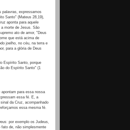
s palavras, expressamos
ito Santo" (Mateus 28,19),
ruz aponta para aquele
i a morte de Jesus. São
 supremo ato de amor, "Deus
 Nome que está acima de
o joelho, no céu, na terra e
or, para a glória de Deus
o Espírito Santo, porque
ão do Espírito Santo" (1
 apontam para essa nossa
xpressam essa fé. E, a
o sinal da Cruz, acompanhado
 reforçamos essa mesma fé.
Deus: por exemplo os Judeus,
 o fato de, não simplesmente