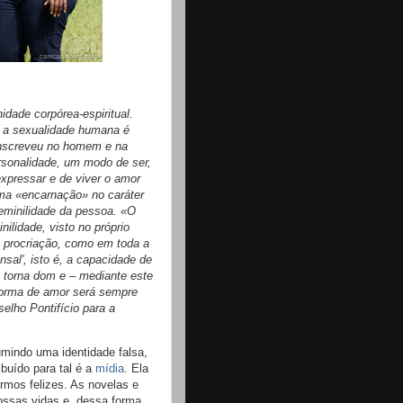
dade corpórea-espiritual.
 a sexualidade humana é
 inscreveu no homem e na
sonalidade, um modo de ser,
expressar e de viver o amor
ma «encarnação» no caráter
feminilidade da pessoa. «O
ilidade, visto no próprio
e procriação, como em toda a
nsal', isto é, a capacidade de
e torna dom e – mediante este
 forma de amor será sempre
elho Pontifício para a
umindo uma identidade falsa,
ibuído para tal é a
mídia
. Ela
rmos felizes. As novelas e
ossas vidas e, dessa forma,