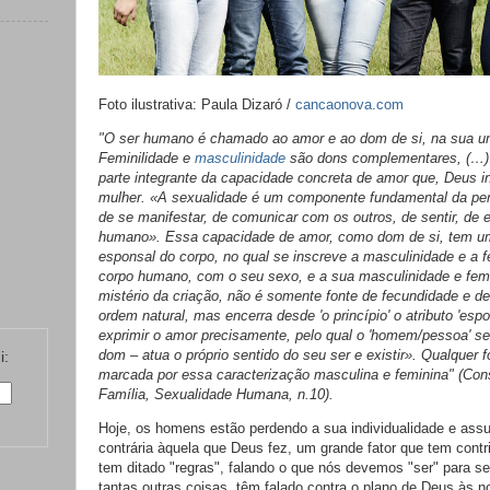
Foto ilustrativa: Paula Dizaró /
cancaonova.com
"O ser humano é chamado ao amor e ao dom de si, na sua uni
Feminilidade e
masculinidade
são dons complementares, (…)
parte integrante da capacidade concreta de amor que, Deus
mulher. «A sexualidade é um componente fundamental da per
de se manifestar, de comunicar com os outros, de sentir, de 
humano». Essa capacidade de amor, como dom de si, tem u
esponsal do corpo, no qual se inscreve a masculinidade e a 
corpo humano, com o seu sexo, e a sua masculinidade e femin
mistério da criação, não é somente fonte de fecundidade e d
ordem natural, mas encerra desde 'o princípio' o atributo 'espo
exprimir o amor precisamente, pelo qual o 'homem/pessoa' s
dom – atua o próprio sentido do seu ser e existir». Qualquer
i:
marcada por essa caracterização masculina e feminina" (Cons
Família, Sexualidade Humana, n.10).
Hoje, os homens estão perdendo a sua individualidade e ass
contrária àquela que Deus fez, um grande fator que tem contr
tem ditado "regras", falando o que nós devemos "ser" para se
tantas outras coisas, têm falado contra o plano de Deus às n