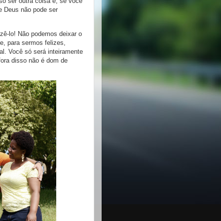
ser outra coisa e, se você
de Deus não pode ser
zê-lo! Não podemos deixar o
e, para sermos felizes,
l. Você só será inteiramente
fora disso não é dom de