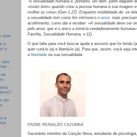
"A sexualidade humana é, portanto, um bem: parte daquele d
«muito bom» quando criou a pessoa humana à sua imagem 
mulher os criou» (Gen 1,27). Enquanto modalidade de: se relac
a sexualidade tem como fim intrínseco o
amor,
mais precisam
acolhimento, como dar e receber. «A sexualidade deve ser ori
pelo amor, que é o único a torná-la verdadeiramente humana»"
Família, Sexualidade Humana, n.11).
m dom
O que falta para você buscar ajuda e assumir que foi ferido 
e e
er o
quer curá-lo (a) e libertá-lo (a). Para que, assim, você seja i
a
liberdade
na sua sexualidade.
: que
tar ...
r-se
ro
seus
tivos?
ro do
o
u e
nos,
PADRE REINALDO CAZUMBÁ
Sacerdote membro da Canção Nova, estudante de psicologia, 