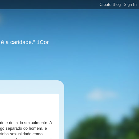
 é a caridade." 1Cor
I
ade e definido sexualmente. A
algo separado do homem, e
 minha sexualidade como