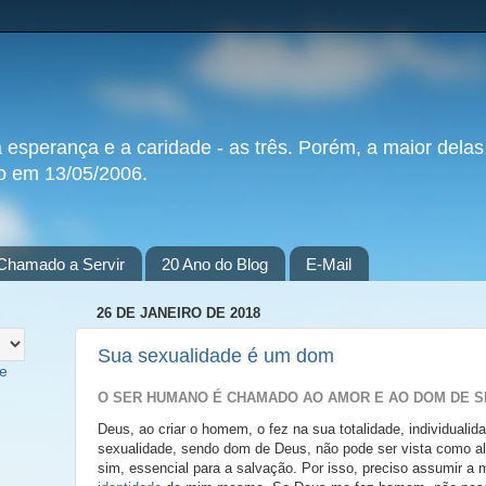
a esperança e a caridade - as três. Porém, a maior delas
do em 13/05/2006.
Chamado a Servir
20 Ano do Blog
E-Mail
26 DE JANEIRO DE 2018
Sua sexualidade é um dom
te
O SER HUMANO É CHAMADO AO AMOR E AO DOM DE S
Deus, ao criar o homem, o fez na sua totalidade, individualid
sexualidade, sendo dom de Deus, não pode ser vista como 
sim, essencial para a salvação. Por isso, preciso assumir a