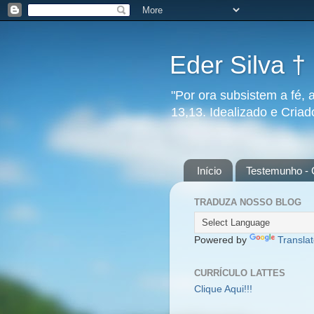
Eder Silva †
"Por ora subsistem a fé, 
13,13. Idealizado e Cria
Início
Testemunho - 
TRADUZA NOSSO BLOG
Powered by
Transla
CURRÍCULO LATTES
Clique Aqui!!!