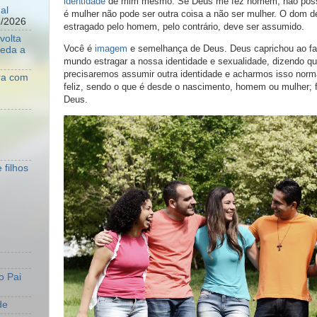
identidade
de mim mesmo. Se Deus me fez homem, não posso 
al
é mulher não pode ser outra coisa a não ser mulher. O dom 
8/2026
estragado pelo homem, pelo contrário, deve ser assumido.
volta
Você é
imagem
e semelhança de Deus. Deus caprichou ao fa
ueda a
mundo estragar a nossa identidade e sexualidade, dizendo qu
precisaremos assumir outra identidade e acharmos isso norma
ara com
feliz, sendo o que é desde o nascimento, homem ou mulher; 
Deus.
 filhos
o Pai
de