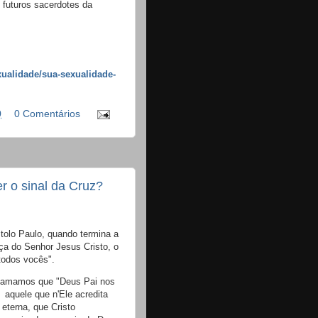
 futuros sacerdotes da
xualidade/sua-sexualidade-
0
0 Comentários
r o sinal da Cruz?
olo Paulo, quando termina a
ça do Senhor Jesus Cristo, o
todos vocês".
clamamos que "Deus Pai nos
 aquele que n'Ele acredita
 eterna, que Cristo