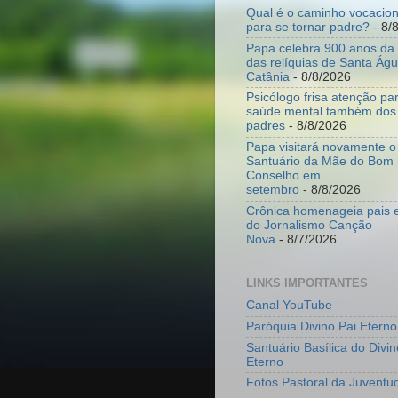
Qual é o caminho vocacion
para se tornar padre?
- 8/
Papa celebra 900 anos da 
das relíquias de Santa Ág
Catânia
- 8/8/2026
Psicólogo frisa atenção p
saúde mental também dos
padres
- 8/8/2026
Papa visitará novamente o
Santuário da Mãe do Bom
Conselho em
setembro
- 8/8/2026
Crônica homenageia pais e
do Jornalismo Canção
Nova
- 8/7/2026
LINKS IMPORTANTES
Canal YouTube
Paróquia Divino Pai Eterno
Santuário Basílica do Divin
Eterno
Fotos Pastoral da Juventu