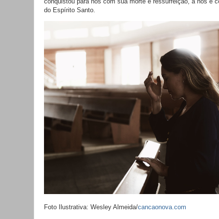
conquistou para nós com sua morte e ressurreição, a nós é
do Espírito Santo.
Foto Ilustrativa: Wesley Almeida/
cancaonova.com