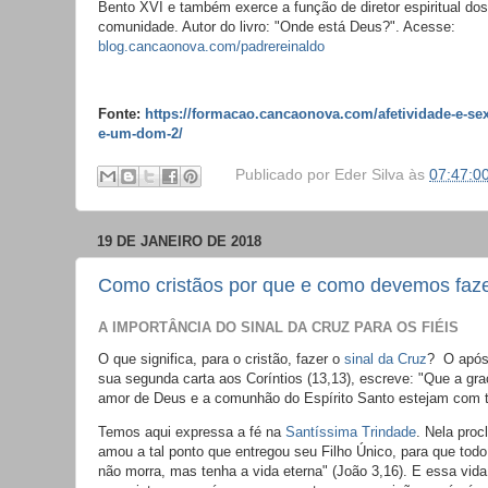
Bento XVI e também exerce a função de diretor espiritual dos
comunidade. Autor do livro: "Onde está Deus?". Acesse:
blog.cancaonova.com/padrereinaldo
Fonte:
https://formacao.cancaonova.com/afetividade-e-se
e-um-dom-2/
Publicado por
Eder Silva
às
07:47:0
19 DE JANEIRO DE 2018
Como cristãos por que e como devemos faze
A IMPORTÂNCIA DO SINAL DA CRUZ PARA OS FIÉIS
O que significa, para o cristão, fazer o
sinal da Cruz
? O apóst
sua segunda carta aos Coríntios (13,13), escreve: "Que a gra
amor de Deus e a comunhão do Espírito Santo estejam com 
Temos aqui expressa a fé na
Santíssima Trindade
. Nela pro
amou a tal ponto que entregou seu Filho Único, para que todo
não morra, mas tenha a vida eterna" (João 3,16). E essa vida