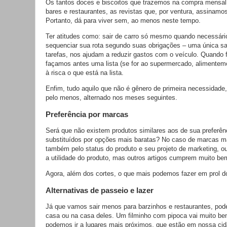
Os tantos doces e biscoitos que trazemos na compra mensal
bares e restaurantes, as revistas que, por ventura, assinamo
Portanto, dá para viver sem, ao menos neste tempo.
Ter atitudes como: sair de carro só mesmo quando necessário; 
sequenciar sua rota segundo suas obrigações – uma única sa
tarefas, nos ajudam a reduzir gastos com o veículo. Quando
façamos antes uma lista (se for ao supermercado, alimentemo
à risca o que está na lista.
Enfim, tudo aquilo que não é gênero de primeira necessidade
pelo menos, alternado nos meses seguintes.
Preferência por marcas
Será que não existem produtos similares aos de sua preferên
substituídos por opções mais baratas? No caso de marcas 
também pelo status do produto e seu projeto de marketing, 
a utilidade do produto, mas outros artigos cumprem muito be
Agora, além dos cortes, o que mais podemos fazer em prol 
Alternativas de passeio e lazer
Já que vamos sair menos para barzinhos e restaurantes, po
casa ou na casa deles. Um filminho com pipoca vai muito b
podemos ir a lugares mais próximos, que estão em nossa c