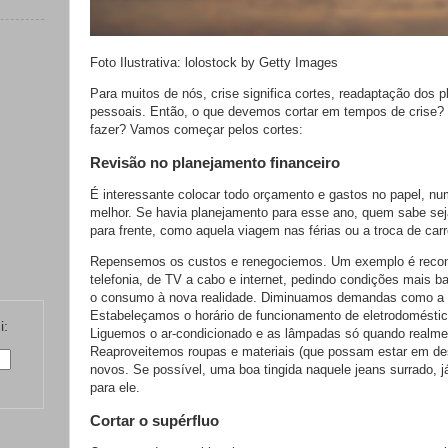
Foto Ilustrativa: lolostock by Getty Images
Para muitos de nós, crise significa cortes, readaptação dos 
pessoais. Então, o que devemos cortar em tempos de crise
fazer? Vamos começar pelos cortes:
Revisão no planejamento financeiro
É interessante colocar todo orçamento e gastos no papel, num
melhor. Se havia planejamento para esse ano, quem sabe se
para frente, como aquela viagem nas férias ou a troca de carr
Repensemos os custos e renegociemos. Um exemplo é recon
telefonia, de TV a cabo e internet, pedindo condições mais b
o consumo à nova realidade. Diminuamos demandas como a da
Estabeleçamos o horário de funcionamento de eletrodoméstico
i:
Liguemos o ar-condicionado e as lâmpadas só quando realmen
Reaproveitemos roupas e materiais (que possam estar em d
novos. Se possível, uma boa tingida naquele jeans surrado, 
para ele.
Cortar o supérfluo