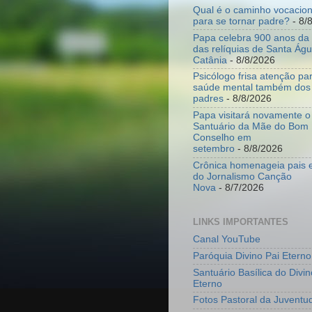
Qual é o caminho vocacion
para se tornar padre?
- 8/
Papa celebra 900 anos da 
das relíquias de Santa Ág
Catânia
- 8/8/2026
Psicólogo frisa atenção p
saúde mental também dos
padres
- 8/8/2026
Papa visitará novamente o
Santuário da Mãe do Bom
Conselho em
setembro
- 8/8/2026
Crônica homenageia pais e
do Jornalismo Canção
Nova
- 8/7/2026
LINKS IMPORTANTES
Canal YouTube
Paróquia Divino Pai Eterno
Santuário Basílica do Divin
Eterno
Fotos Pastoral da Juventu