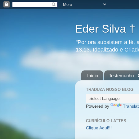
Eder Silva †
"Por ora subsistem a fé, 
13,13. Idealizado e Cria
Início
Testemunho - 
TRADUZA NOSSO BLOG
Powered by
Transla
CURRÍCULO LATTES
Clique Aqui!!!