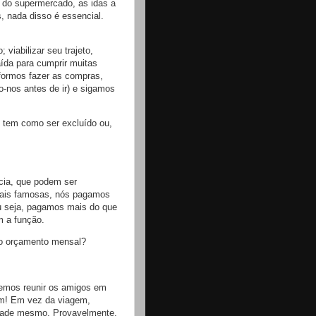
 do supermercado, as idas a
s, nada disso é essencial.
viabilizar seu trajeto,
ída para cumprir muitas
 formos fazer as compras,
-nos antes de ir) e sigamos
, tem como ser excluído ou,
cia, que podem ser
mais famosas, nós pagamos
ou seja, pagamos mais do que
m a função.
do orçamento mensal?
demos reunir os amigos em
em! Em vez da viagem,
idade mesmo. Provavelmente,