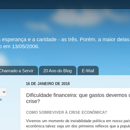
a esperança e a caridade - as três. Porém, a maior delas
do em 13/05/2006.
Chamado a Servir
20 Ano do Blog
E-Mail
16 DE JANEIRO DE 2018
Dificuldade financeira: que gastos devemos
te
crise?
COMO SOBREVIVER À CRISE ECONÔMICA?
Vivemos um momento de instabilidade política em nosso país;
econômica talvez seja um dos primeiros reflexos que a popul