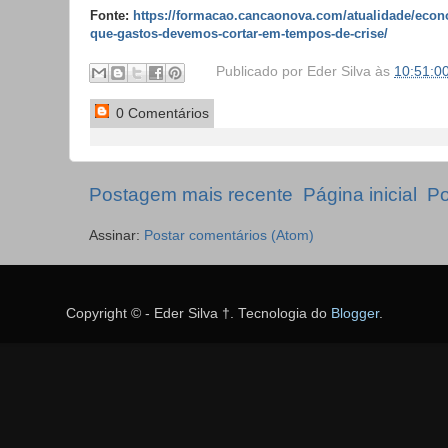
Fonte:
https://formacao.cancaonova.com/atualidade/econo
que-gastos-devemos-cortar-em-tempos-de-crise/
Publicado por
Eder Silva
às
10:51:0
0 Comentários
Postagem mais recente
Página inicial
Po
Assinar:
Postar comentários (Atom)
Copyright © - Eder Silva †. Tecnologia do
Blogger
.