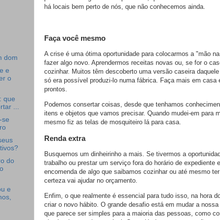
há locais bem perto de nós, que não conhecemos ainda.
Faça você mesmo
A crise é uma ótima oportunidade para colocarmos a "mão n
m dom
fazer algo novo. Aprendermos receitas novas ou, se for o cas
e e
cozinhar. Muitos têm descoberto uma versão caseira daquel
er o
só era possível produzi-lo numa fábrica. Faça mais em casa
prontos.
: que
Podemos consertar coisas, desde que tenhamos conheciment
tar ...
itens e objetos que vamos precisar. Quando mudei-em para m
r-se
mesmo fiz as telas de mosquiteiro lá para casa.
ro
Renda extra
seus
tivos?
Busquemos um dinheirinho a mais. Se tivermos a oportunidad
ro do
trabalho ou prestar um serviço fora do horário de expediente 
o
encomenda de algo que saibamos cozinhar ou até mesmo te
certeza vai ajudar no orçamento.
u e
Enfim, o que realmente é essencial para tudo isso, na hora do 
nos,
criar o novo hábito. O grande desafio está em mudar a nossa
que parece ser simples para a maioria das pessoas, como cor