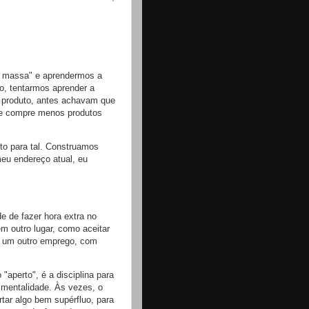
a massa" e aprendermos a
o, tentarmos aprender a
e produto, antes achavam que
 e compre menos produtos
o para tal. Construamos
eu endereço atual, eu
e de fazer hora extra no
em outro lugar, como aceitar
r um outro emprego, com
"aperto", é a disciplina para
 mentalidade. Às vezes, o
tar algo bem supérfluo, para