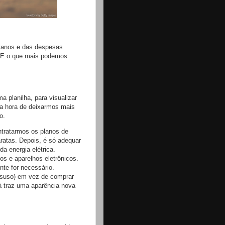
planos e das despesas
? E o que mais podemos
a planilha, para visualizar
ja hora de deixarmos mais
o.
tratarmos os planos de
aratas. Depois, é só adequar
 energia elétrica.
s e aparelhos eletrônicos.
te for necessário.
esuso) em vez de comprar
já traz uma aparência nova