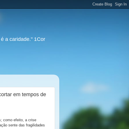
 é a caridade." 1Cor
 cortar em tempos de
 como efeito, a crise
ação sente das fragilidades