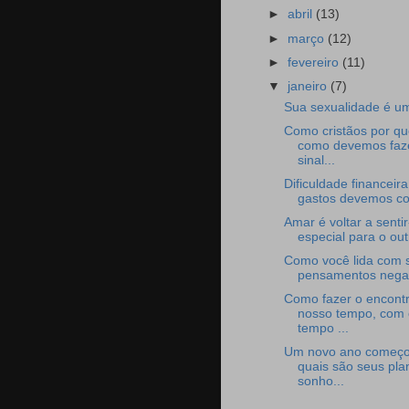
►
abril
(13)
►
março
(12)
►
fevereiro
(11)
▼
janeiro
(7)
Sua sexualidade é u
Como cristãos por qu
como devemos faz
sinal...
Dificuldade financeira
gastos devemos cor
Amar é voltar a senti
especial para o out
Como você lida com 
pensamentos nega
Como fazer o encont
nosso tempo, com 
tempo ...
Um novo ano começo
quais são seus pla
sonho...