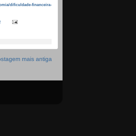
mia/dificuldade-financeira-
0
stagem mais antiga