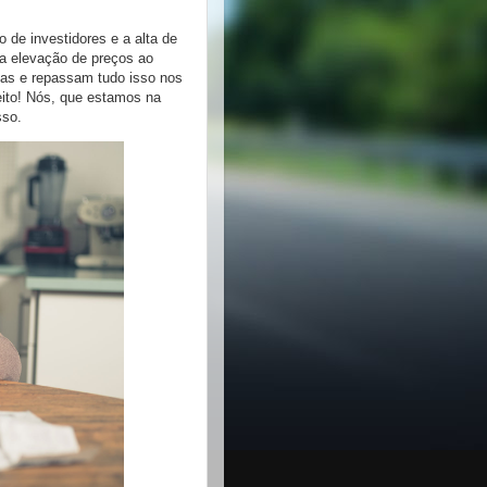
 de investidores e a alta de
a elevação de preços ao
as e repassam tudo isso nos
eito! Nós, que estamos na
sso.