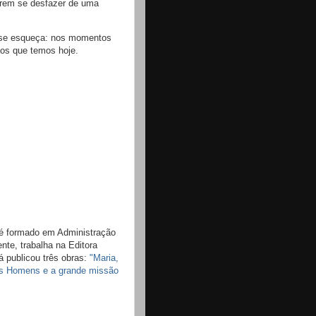
erem se desfazer de uma
 se esqueça: nos momentos
tos que temos hoje.
é formado em Administração
te, trabalha na Editora
á publicou três obras:
"Maria,
os Homens e a grande missão