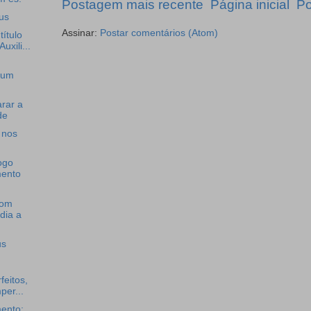
Postagem mais recente
Página inicial
Po
us
Assinar:
Postar comentários (Atom)
ítulo
xili...
 um
rar a
de
 nos
ogo
mento
com
dia a
us
feitos,
per...
ento: