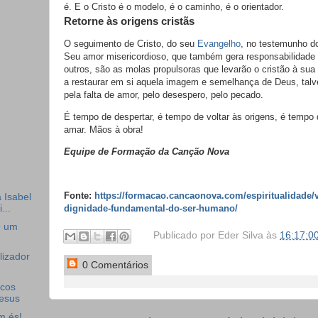
é. E o Cristo é o modelo, é o caminho, é o orientador.
Retorne às origens cristãs
O seguimento de Cristo, do seu
Evangelho
, no testemunho do
Seu amor misericordioso, que também gera responsabilidad
outros, são as molas propulsoras que levarão o cristão à sua 
a restaurar em si aquela imagem e semelhança de Deus, talv
pela falta de amor, pelo desespero, pelo pecado.
É tempo de despertar, é tempo de voltar às origens, é tempo
amar. Mãos à obra!
Equipe de Formação da Canção Nova
Fonte:
https://formacao.cancaonova.com/espiritualidade/v
a Isabel
...
dignidade-fundamental-do-ser-humano/
e um
Publicado por
Eder Silva
às
16:17:0
izador
0 Comentários
icos
Jesus
m és!