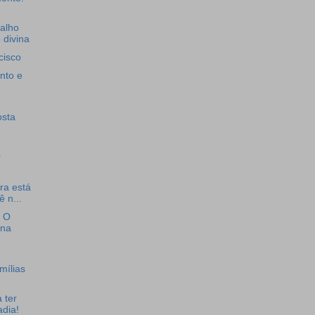
alho
 divina
cisco
nto e
osta
r
ra está
ê n...
: O
 na
mílias
 ter
adia!