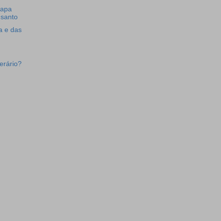
Papa
 santo
a e das
erário?