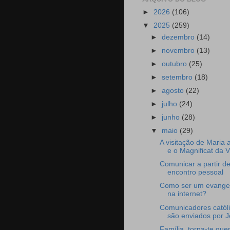
►
2026
(106)
▼
2025
(259)
►
dezembro
(14)
►
novembro
(13)
►
outubro
(25)
►
setembro
(18)
►
agosto
(22)
►
julho
(24)
►
junho
(28)
▼
maio
(29)
A visitação de Maria 
e o Magnificat da Vi
Comunicar a partir d
encontro pessoal
Como ser um evangel
na internet?
Comunicadores catól
são enviados por 
Família, torna-te que