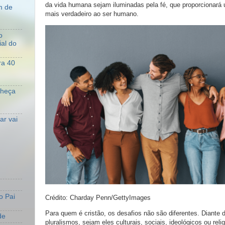
da vida humana sejam iluminadas pela fé, que proporcionará 
m de
mais verdadeiro ao ser humano.
o
al do
ra 40
nheça
r vai
o Pai
Crédito: Charday Penn/GettyImages
Para quem é cristão, os desafios não são diferentes. Diante 
de
pluralismos, sejam eles culturais, sociais, ideológicos ou rel