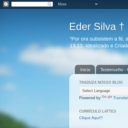
Eder Silva †
"Por ora subsistem a fé, 
13,13. Idealizado e Cria
Início
Testemunho - 
TRADUZA NOSSO BLOG
Powered by
Transla
CURRÍCULO LATTES
Clique Aqui!!!