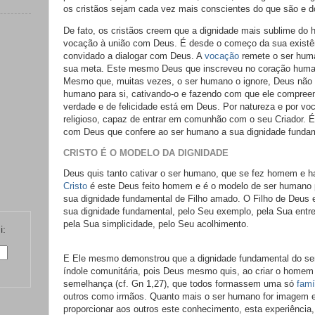
os cristãos sejam cada vez mais conscientes do que são e d
De fato, os cristãos creem que a dignidade mais sublime do
vocação à união com Deus. É desde o começo da sua exist
convidado a dialogar com Deus. A
vocação
remete o ser hum
sua meta. Este mesmo Deus que inscreveu no coração human
Mesmo que, muitas vezes, o ser humano o ignore, Deus não c
humano para si, cativando-o e fazendo com que ele compreen
verdade e de felicidade está em Deus. Por natureza e por v
religioso, capaz de entrar em comunhão com o seu Criador. É 
com Deus que confere ao ser humano a sua dignidade fundam
CRISTO É O MODELO DA DIGNIDADE
Deus quis tanto cativar o ser humano, que se fez homem e ha
Cristo
é este Deus feito homem e é o modelo de ser humano 
sua dignidade fundamental de Filho amado. O Filho de Deus 
sua dignidade fundamental, pelo Seu exemplo, pela Sua entre
pela Sua simplicidade, pelo Seu acolhimento.
i:
E Ele mesmo demonstrou que a dignidade fundamental do s
índole comunitária, pois Deus mesmo quis, ao criar o homem
semelhança (cf. Gn 1,27), que todos formassem uma só
famí
outros como irmãos. Quanto mais o ser humano for imagem 
proporcionar aos outros este conhecimento, esta experiência