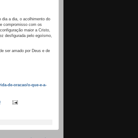
 dia a dia, o acolhimento do
e e compromisso com os
configuração maior a Cristo,
ez desfigurada pelo egoísmo,
 de ser amado por Deus e de
ida-de-oracao/o-que-e-a-
0