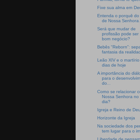
Fixe sua alma em De
Entenda o porquê do t
de Nossa Senhora Au
Será que mudar de
profissão pode ser
bom negócio?
Bebês “Reborn”: sepa
fantasia da realida
Leão XIV e o martírio
dias de hoje
A importância do diál
para o desenvolvi
do...
Como se relacionar 
Nossa Senhora no 
dia?
Igreja e Reino de De
Horizonte da Igreja
Na sociedade dos per
tem lugar para o im
Liberdade de pensam