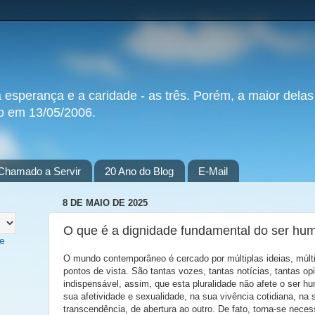
a esperança e a caridade - as três. Porém, a maior delas
do em 13/05/2006.
Chamado a Servir
20 Ano do Blog
E-Mail
8 DE MAIO DE 2025
O que é a dignidade fundamental do ser hu
te
O mundo contemporâneo é cercado por múltiplas ideias, múltip
pontos de vista. São tantas vozes, tantas notícias, tantas op
indispensável, assim, que esta pluralidade não afete o ser h
sua afetividade e sexualidade, na sua vivência cotidiana, na
transcendência, de abertura ao outro. De fato, torna-se nece