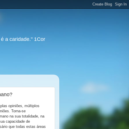
 é a caridade." 1Cor
mano?
las opiniões, múltiplos
iniões. Torna-se
umano na sua totalidade, na
 sua capacidade de
ssário que todas estas áreas