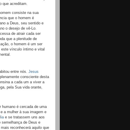
o que acreditam.
 homem consiste na sua
ência que o homem é
ano a Deus, seu sentido e
o o desejo de vê-Lo.
essa de atrair cada ser
da que a plenitude de
ocação, o homem é um ser
este vínculo íntimo e vital
ental.
bitou entre nós.
Jesus
plenamente consciente desta
ensina a cada um a viver a
ga, pela Sua vida orante,
er humano é cercada de uma
 e a mulher à sua imagem e
lia
e se tratassem uns aos
e semelhança de Deus e
, mais reconhecerá aquilo que