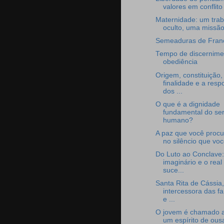
valores em conflito
Maternidade: um trab
oculto, uma missão
Semeaduras de Fran
Tempo de discernime
obediência
Origem, constituição,
finalidade e a resp
dos ...
O que é a dignidade
fundamental do se
humano?
A paz que você procu
no silêncio que voc
Do Luto ao Conclave
imaginário e o real
suce...
Santa Rita de Cássia,
intercessora das fa
e ...
O jovem é chamado a
um espírito de ous