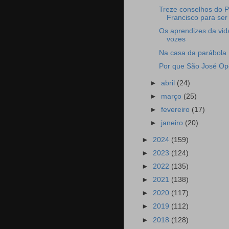
Treze conselhos do 
Francisco para ser
Os aprendizes da vid
vozes
Na casa da parábola
Por que São José Op
►
abril
(24)
►
março
(25)
►
fevereiro
(17)
►
janeiro
(20)
►
2024
(159)
►
2023
(124)
►
2022
(135)
►
2021
(138)
►
2020
(117)
►
2019
(112)
►
2018
(128)