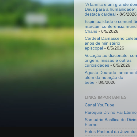
“A família é um grande do
Deus para a humanidade”,
destaca cardeal
- 8/5/2026
Espiritualidade e comunhã
marcam conferência mundi
Charis
- 8/5/2026
Cardeal Damasceno celeb
anos de ministério
episcopal
- 8/5/2026
Vocação ao diaconato: co
origem, missão e outras
curiosidades
- 8/5/2026
Agosto Dourado: amamenta
além da nutrição do
bebê
- 8/5/2026
LINKS IMPORTANTES
Canal YouTube
Paróquia Divino Pai Eterno
Santuário Basílica do Divin
Eterno
Fotos Pastoral da Juventu