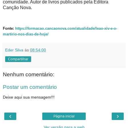
comunidade. Autor de livros publicados pela Editora
Canção Nova.
Fonte:
https://formacao.cancaonova.com/atualidade/leao-xiv-e-o-
martirio-nos-dias-de-hoje/
Eder Silva
às
08:54:00
Compartilhar
Nenhum comentário:
Postar um comentário
Deixe aqui sua mensagem!!!
‹
›
Página inicial
Ver versão para a web