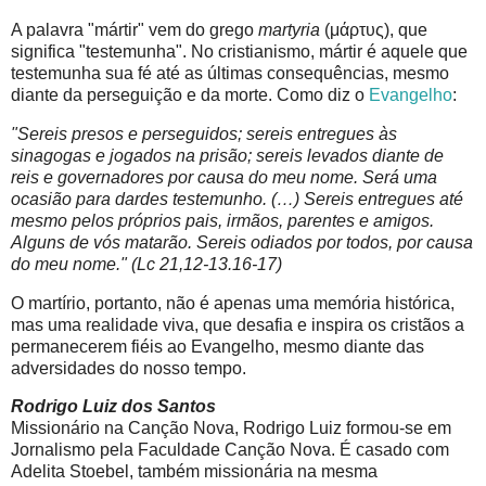
A palavra "mártir" vem do grego
martyria
(μάρτυς), que
significa "testemunha". No cristianismo, mártir é aquele que
testemunha sua fé até as últimas consequências, mesmo
diante da perseguição e da morte. Como diz o
Evangelho
:
"Sereis presos e perseguidos; sereis entregues às
sinagogas e jogados na prisão; sereis levados diante de
reis e governadores por causa do meu nome. Será uma
ocasião para dardes testemunho. (…) Sereis entregues até
mesmo pelos próprios pais, irmãos, parentes e amigos.
Alguns de vós matarão. Sereis odiados por todos, por causa
do meu nome." (Lc 21,12-13.16-17)
O martírio, portanto, não é apenas uma memória histórica,
mas uma realidade viva, que desafia e inspira os cristãos a
permanecerem fiéis ao Evangelho, mesmo diante das
adversidades do nosso tempo.
Rodrigo Luiz dos Santos
Missionário na Canção Nova, Rodrigo Luiz formou-se em
Jornalismo pela Faculdade Canção Nova. É casado com
Adelita Stoebel, também missionária na mesma