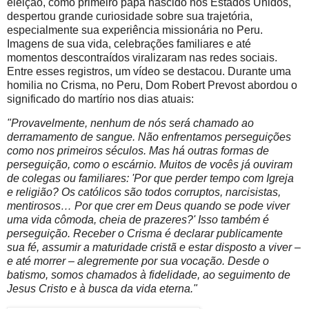
eleição, como primeiro papa nascido nos Estados Unidos,
despertou grande curiosidade sobre sua trajetória,
especialmente sua experiência missionária no Peru.
Imagens de sua vida, celebrações familiares e até
momentos descontraídos viralizaram nas redes sociais.
Entre esses registros, um vídeo se destacou. Durante uma
homilia no Crisma, no Peru, Dom Robert Prevost abordou o
significado do martírio nos dias atuais:
"Provavelmente, nenhum de nós será chamado ao
derramamento de sangue. Não enfrentamos perseguições
como nos primeiros séculos. Mas há outras formas de
perseguição, como o escárnio. Muitos de vocês já ouviram
de colegas ou familiares: 'Por que perder tempo com Igreja
e religião? Os católicos são todos corruptos, narcisistas,
mentirosos… Por que crer em Deus quando se pode viver
uma vida cômoda, cheia de prazeres?' Isso também é
perseguição. Receber o Crisma é declarar publicamente
sua fé, assumir a maturidade cristã e estar disposto a viver –
e até morrer – alegremente por sua vocação. Desde o
batismo, somos chamados à fidelidade, ao seguimento de
Jesus Cristo e à busca da vida eterna."