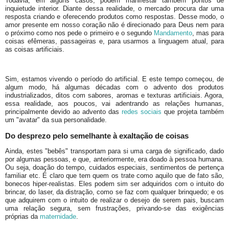
Todavia, em alguns casos, podem manifestar também pontos de
inquietude interior. Diante dessa realidade, o mercado procura dar uma
resposta criando e oferecendo produtos como respostas. Desse modo, o
amor presente em nosso coração não é direcionado para Deus nem para
o próximo como nos pede o primeiro e o segundo
Mandamento
, mas para
coisas efêmeras, passageiras e, para usarmos a linguagem atual, para
as coisas artificiais.
Sim, estamos vivendo o período do artificial. E este tempo começou, de
algum modo, há algumas décadas com o advento dos produtos
industrializados, ditos com sabores, aromas e texturas artificiais. Agora,
essa realidade, aos poucos, vai adentrando as relações humanas,
principalmente devido ao advento das
redes sociais
que projeta também
um "avatar" da sua personalidade.
Do desprezo pelo semelhante à exaltação de coisas
Ainda, estes "bebês" transportam para si uma carga de significado, dado
por algumas pessoas, e que, anteriormente, era doado à pessoa humana.
Ou seja, doação do tempo, cuidados especiais, sentimentos de pertença
familiar etc. É claro que tem quem os trate como aquilo que de fato são,
bonecos hiper-realistas. Eles podem sim ser adquiridos com o intuito do
brincar, do laser, da distração, como se faz com qualquer brinquedo; e os
que adquirem com o intuito de realizar o desejo de serem pais, buscam
uma relação segura, sem frustrações, privando-se das exigências
próprias da
maternidade
.