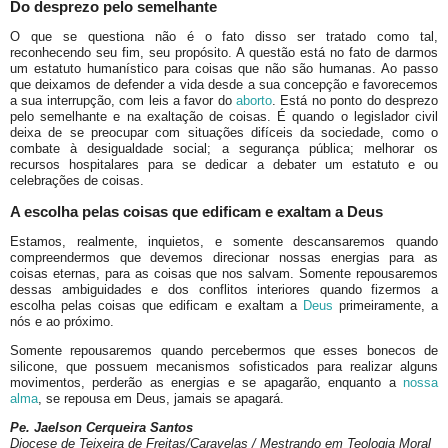
Do desprezo pelo semelhante
O que se questiona não é o fato disso ser tratado como tal,
reconhecendo seu fim, seu propósito. A questão está no fato de darmos
um estatuto humanístico para coisas que não são humanas. Ao passo
que deixamos de defender a vida desde a sua concepção e favorecemos
a sua interrupção, com leis a favor do
aborto
. Está no ponto do desprezo
pelo semelhante e na exaltação de coisas. É quando o legislador civil
deixa de se preocupar com situações difíceis da sociedade, como o
combate à desigualdade social; a segurança pública; melhorar os
recursos hospitalares para se dedicar a debater um estatuto e ou
celebrações de coisas.
A escolha pelas coisas que edificam e exaltam a Deus
Estamos, realmente, inquietos, e somente descansaremos quando
compreendermos que devemos direcionar nossas energias para as
coisas eternas, para as coisas que nos salvam. Somente repousaremos
dessas ambiguidades e dos conflitos interiores quando fizermos a
escolha pelas coisas que edificam e exaltam a
Deus
primeiramente, a
nós e ao próximo.
Somente repousaremos quando percebermos que esses bonecos de
silicone, que possuem mecanismos sofisticados para realizar alguns
movimentos, perderão as energias e se apagarão, enquanto a
nossa
alma
, se repousa em Deus, jamais se apagará.
Pe. Jaelson Cerqueira Santos
Diocese de Teixeira de Freitas/Caravelas / Mestrando em Teologia Moral