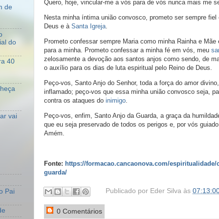
Quero, hoje, vincular-me a vós para de vós nunca mais me se
m de
Nesta minha íntima união convosco, prometo ser sempre fiel
Deus e à
Santa Igreja
.
o
Prometo confessar sempre Maria como minha Rainha e Mãe e 
al do
para a minha. Prometo confessar a minha fé em vós, meu
sa
zelosamente a devoção aos santos anjos como sendo, de man
ra 40
o auxílio para os dias de luta espiritual pelo Reino de Deus.
Peço-vos, Santo Anjo do Senhor, toda a força do amor divino,
nheça
inflamado; peço-vos que essa minha união convosco seja, pa
contra os ataques do
inimigo
.
Peço-vos, enfim, Santo Anjo da Guarda, a graça da humilda
r vai
que eu seja preservado de todos os perigos e, por vós guiado,
Amém.
Fonte:
https://formacao.cancaonova.com/espiritualidade/
guarda/
Publicado por
Eder Silva
às
07:13:0
o Pai
de
0 Comentários