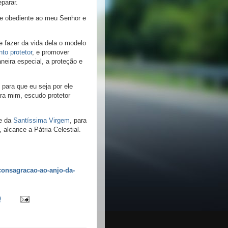
parar.
 e obediente ao meu Senhor e
fazer da vida dela o modelo
nto protetor
, e promover
eira especial, a proteção e
 para que eu seja por ele
ra mim, escudo protetor
de da
Santíssima Virgem
, para
 alcance a Pátria Celestial.
consagracao-ao-anjo-da-
0