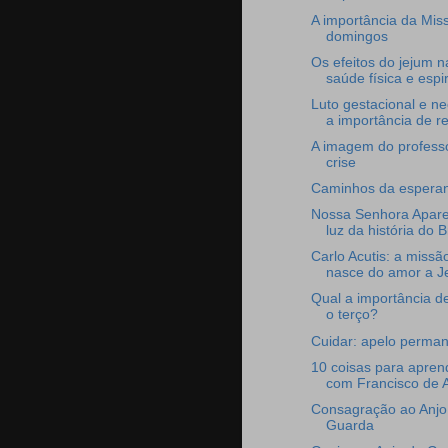
A importância da Mis
domingos
Os efeitos do jejum n
saúde física e espir
Luto gestacional e ne
a importância de re
A imagem do profess
crise
Caminhos da espera
Nossa Senhora Apare
luz da história do B
Carlo Acutis: a missã
nasce do amor a J
Qual a importância d
o terço?
Cuidar: apelo perma
10 coisas para apren
com Francisco de A
Consagração ao Anjo
Guarda