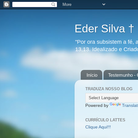
Eder Silva †
"Por ora subsistem a fé, 
13,13. Idealizado e Cria
Início
Testemunho - 
TRADUZA NOSSO BLOG
Powered by
Transla
CURRÍCULO LATTES
Clique Aqui!!!