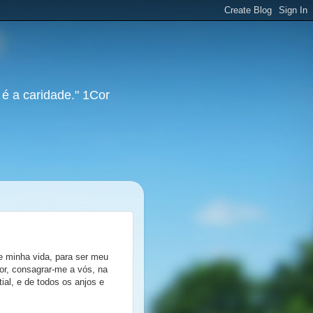
 é a caridade." 1Cor
e minha vida, para ser meu
or, consagrar-me a vós, na
al, e de todos os anjos e