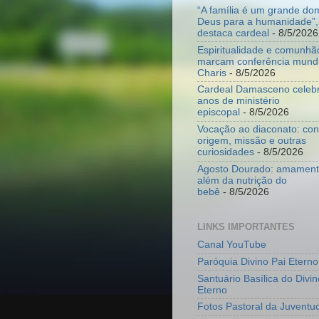
“A família é um grande do
Deus para a humanidade”,
destaca cardeal
- 8/5/2026
Espiritualidade e comunhã
marcam conferência mundi
Charis
- 8/5/2026
Cardeal Damasceno celeb
anos de ministério
episcopal
- 8/5/2026
Vocação ao diaconato: co
origem, missão e outras
curiosidades
- 8/5/2026
Agosto Dourado: amamenta
além da nutrição do
bebê
- 8/5/2026
LINKS IMPORTANTES
Canal YouTube
Paróquia Divino Pai Eterno
Santuário Basílica do Divin
Eterno
Fotos Pastoral da Juventu