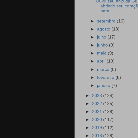
Ouvir seu Anjo da Gu
abrindo seu coraç
para...
►
setembro
(16)
►
agosto
(18)
►
julho
(17)
►
junho
(9)
►
maio
(9)
►
abril
(10)
►
março
(8)
►
fevereiro
(8)
►
janeiro
(7)
►
2023
(124)
►
2022
(135)
►
2021
(138)
►
2020
(117)
►
2019
(112)
►
2018
(128)