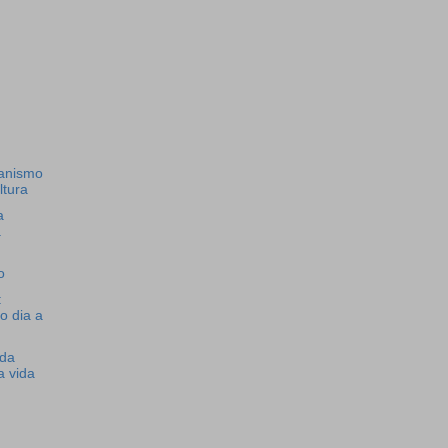
anismo
ltura
a
a
o
:
o dia a
 da
a vida