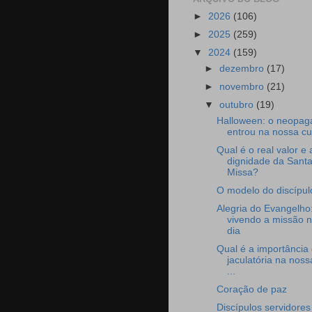
►
2026
(106)
►
2025
(259)
▼
2024
(159)
►
dezembro
(17)
►
novembro
(21)
▼
outubro
(19)
Halloween: o neopag
entrou na nossa cu
Qual é o real valor e 
dignidade da Sant
Missa?
O modelo do discípul
Alegria do Evangelho
vivendo a missão n
dia
Qual é a importância
jaculatória na noss
...
Coração de paz
Discípulos servidores