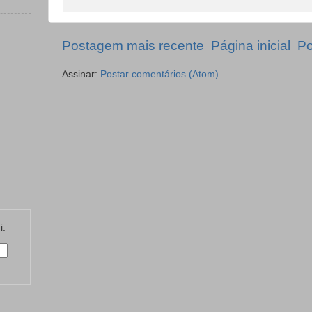
Postagem mais recente
Página inicial
Po
Assinar:
Postar comentários (Atom)
i: