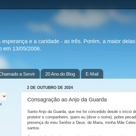
a esperança e a caridade - as três. Porém, a maior delas
do em 13/05/2006.
Chamado a Servir
20 Ano do Blog
E-Mail
2 DE OUTUBRO DE 2024
Consagração ao Anjo da Guarda
te
Santo Anjo da Guarda, que me foi concedido desde o início d
protetor e companheiro, quero eu (dizer o nome), pobre pecad
presença do meu Senhor e Deus, de Maria, minha Mãe Celesti
santos.