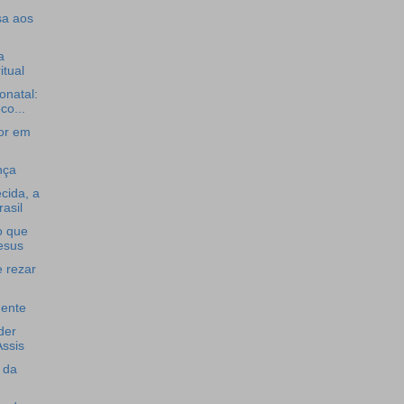
sa aos
a
itual
onatal:
co...
or em
nça
cida, a
rasil
o que
esus
e rezar
nente
der
ssis
 da