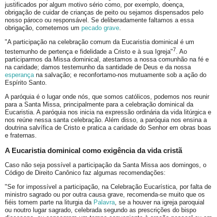
justificados por algum motivo sério como, por exemplo, doença,
obrigação de cuidar de crianças de peito ou sejamos dispensados pelo
nosso pároco ou responsável. Se deliberadamente faltamos a essa
obrigação, cometemos um
pecado grave
.
"A participação na celebração comum da Eucaristia dominical é um
7
testemunho de pertença e fidelidade a Cristo e à sua Igreja"
. Ao
participarmos da Missa dominical, atestamos a nossa comunhão na fé e
na caridade; damos testemunho da santidade de Deus e da nossa
esperança
na salvação; e reconfortamo-nos mutuamente sob a ação do
Espírito Santo.
A paróquia é o lugar onde nós, que somos católicos, podemos nos reunir
para a Santa Missa, principalmente para a celebração dominical da
Eucaristia. A paróquia nos inicia na expressão ordinária da vida litúrgica e
nos reúne nessa santa celebração. Além disso, a paróquia nos ensina a
doutrina salvífica de Cristo e pratica a caridade do Senhor em obras boas
e fraternas.
A Eucaristia dominical como exigência da vida cristã
Caso não seja possível a participação da Santa Missa aos domingos, o
Código de Direito Canônico faz algumas recomendações:
"Se for impossível a participação, na Celebração Eucarística, por falta de
ministro sagrado ou por outra causa grave, recomenda-se muito que os
fiéis tomem parte na liturgia da
Palavra
, se a houver na igreja paroquial
ou noutro lugar sagrado, celebrada segundo as prescrições do bispo