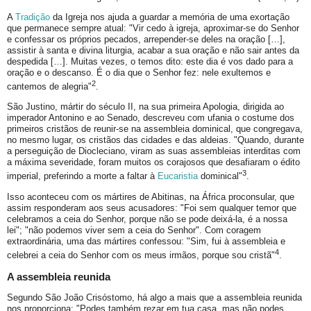
A
Tradição
da Igreja nos ajuda a guardar a memória de uma exortação
que permanece sempre atual: "Vir cedo à igreja, aproximar-se do Senhor
e confessar os próprios pecados, arrepender-se deles na oração […],
assistir à santa e divina liturgia, acabar a sua oração e não sair antes da
despedida […]. Muitas vezes, o temos dito: este dia é vos dado para a
oração e o descanso. É o dia que o Senhor fez: nele exultemos e
2
cantemos de alegria"
.
São Justino, mártir do século II, na sua primeira Apologia, dirigida ao
imperador Antonino e ao Senado, descreveu com ufania o costume dos
primeiros cristãos de reunir-se na assembleia dominical, que congregava,
no mesmo lugar, os cristãos das cidades e das aldeias. "Quando, durante
a perseguição de Diocleciano, viram as suas assembleias interditas com
a máxima severidade, foram muitos os corajosos que desafiaram o édito
3
imperial, preferindo a morte a faltar à
Eucaristia
dominical"
.
Isso aconteceu com os mártires de Abitinas, na África proconsular, que
assim responderam aos seus acusadores: "Foi sem qualquer temor que
celebramos a ceia do Senhor, porque não se pode deixá-la, é a nossa
lei"; "não podemos viver sem a ceia do Senhor". Com coragem
extraordinária, uma das mártires confessou: "Sim, fui à assembleia e
4
celebrei a ceia do Senhor com os meus irmãos, porque sou cristã"
.
A assembleia reunida
Segundo São João Crisóstomo, há algo a mais que a assembleia reunida
nos proporciona: "Podes também rezar em tua casa, mas não podes