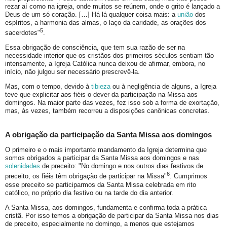
rezar aí como na igreja, onde muitos se reúnem, onde o grito é lançado a
Deus de um só coração. […] Há lá qualquer coisa mais: a
união
dos
espíritos, a harmonia das almas, o laço da caridade, as orações dos
5
sacerdotes"
.
Essa obrigação de consciência, que tem sua razão de ser na
necessidade interior que os cristãos dos primeiros séculos sentiam tão
intensamente, a Igreja Católica nunca deixou de afirmar, embora, no
início, não julgou ser necessário prescrevê-la.
Mas, com o tempo, devido à
tibieza
ou à negligência de alguns, a Igreja
teve que explicitar aos fiéis o dever da participação na Missa aos
domingos. Na maior parte das vezes, fez isso sob a forma de exortação,
mas, às vezes, também recorreu a disposições canônicas concretas.
A obrigação da participação da Santa Missa aos domingos
O primeiro e o mais importante mandamento da Igreja determina que
somos obrigados a participar da Santa Missa aos domingos e nas
solenidades
de preceito: "No domingo e nos outros dias festivos de
6
preceito, os fiéis têm obrigação de participar na Missa"
. Cumprimos
esse preceito se participarmos da Santa Missa celebrada em rito
católico, no próprio dia festivo ou na tarde do dia anterior.
A Santa Missa, aos domingos, fundamenta e confirma toda a prática
cristã. Por isso temos a obrigação de participar da Santa Missa nos dias
de preceito, especialmente no domingo, a menos que estejamos