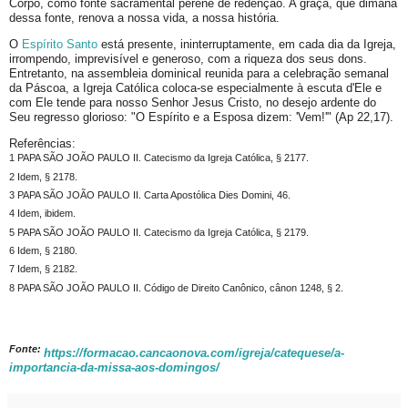
Corpo, como fonte sacramental perene de redenção. A graça, que dimana
dessa fonte, renova a nossa vida, a nossa história.
O
Espírito Santo
está presente, ininterruptamente, em cada dia da Igreja,
irrompendo, imprevisível e generoso, com a riqueza dos seus dons.
Entretanto, na assembleia dominical reunida para a celebração semanal
da Páscoa, a Igreja Católica coloca-se especialmente à escuta d'Ele e
com Ele tende para nosso Senhor Jesus Cristo, no desejo ardente do
Seu regresso glorioso: "O Espírito e a Esposa dizem: 'Vem!'" (Ap 22,17).
Referências:
1 PAPA SÃO JOÃO PAULO II. Catecismo da Igreja Católica, § 2177.
2 Idem, § 2178.
3 PAPA SÃO JOÃO PAULO II. Carta Apostólica Dies Domini, 46.
4 Idem, ibidem.
5 PAPA SÃO JOÃO PAULO II. Catecismo da Igreja Católica, § 2179.
6 Idem, § 2180.
7 Idem, § 2182.
8 PAPA SÃO JOÃO PAULO II. Código de Direito Canônico, cânon 1248, § 2.
Fonte:
https://formacao.cancaonova.com/igreja/catequese/a-
importancia-da-missa-aos-domingos/