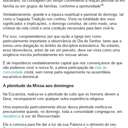
diocesano, ou consagrem um tempo conveniente à oração pessoal ou em
8
família ou em grupos de famílias, conforme a oportunidade"
.
Verdadeiramente, grande é a riqueza espiritual e pastoral do domingo, tal
como a Sagrada Tradição nos confiou. Vista na totalidade dos seus
significados e implicações, o domingo constitui, de certo modo, uma
síntese da vida cristã e uma condição necessária para bem vivê-la.
Por isso, compreendemos por que razão a Igreja tem como
particularmente importante a observância do Dia do Senhor, tanto que a
tornou uma obrigação no âmbito da disciplina eclesiástica. No entanto,
essa observância, antes de ser um preceito, deve ser vista como uma
exigência inscrita profundamente em nossas almas.
É de importância verdadeiramente capital que nos convençamos de que
não podemos viver a nossa fé, a plena participação da
vida da
comunidade
cristã, sem tomar parte regularmente na assembleia
eucarística dominical.
A plenitude da Missa aos domingos
Na Eucaristia, realiza-se a plenitude de culto que os homens devem a
Deus, incomparável com qualquer outra experiência religiosa.
Uma expressão particularmente eficaz dessa plenitude verifica-se
precisamente quando, no domingo, toda a comunidade congrega-se, em
obediência
à voz do Ressuscitado.
Ele a convoca para lhe dar a luz da sua Palavra e o alimento do seu