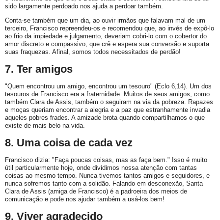
sido largamente perdoado nos ajuda a perdoar também.
Conta-se também que um dia, ao ouvir irmãos que falavam mal de um
terceiro, Francisco repreendeu-os e recomendou que, ao invés de expô-lo
ao frio da impiedade e julgamento, deveriam cobri-lo com o cobertor do
amor discreto e compassivo, que crê e espera sua conversão e suporta
suas fraquezas. Afinal, somos todos necessitados de perdão!
7. Ter amigos
"Quem encontrou um amigo, encontrou um tesouro" (Eclo 6,14). Um dos
tesouros de Francisco era a fraternidade. Muitos de seus amigos, como
também Clara de Assis, também o seguiram na via da pobreza. Rapazes
e moças queriam encontrar a alegria e a paz que estranhamente invadia
aqueles pobres frades. A amizade brota quando compartilhamos o que
existe de mais belo na vida.
8. Uma coisa de cada vez
Francisco dizia: "Faça poucas coisas, mas as faça bem." Isso é muito
útil particularmente hoje, onde dividimos nossa atenção com tantas
coisas ao mesmo tempo. Nunca tivemos tantos amigos e seguidores, e
nunca sofremos tanto com a solidão. Falando em desconexão, Santa
Clara de Assis (amiga de Francisco) é a padroeira dos meios de
comunicação e pode nos ajudar também a usá-los bem!
9. Viver agradecido