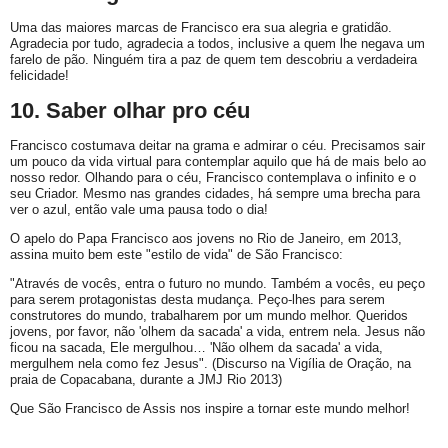
Uma das maiores marcas de Francisco era sua alegria e gratidão.
Agradecia por tudo, agradecia a todos, inclusive a quem lhe negava um
farelo de pão. Ninguém tira a paz de quem tem descobriu a verdadeira
felicidade!
10. Saber olhar pro céu
Francisco costumava deitar na grama e admirar o céu. Precisamos sair
um pouco da vida virtual para contemplar aquilo que há de mais belo ao
nosso redor. Olhando para o céu, Francisco contemplava o infinito e o
seu Criador. Mesmo nas grandes cidades, há sempre uma brecha para
ver o azul, então vale uma pausa todo o dia!
O apelo do Papa Francisco aos jovens no Rio de Janeiro, em 2013,
assina muito bem este "estilo de vida" de São Francisco:
"Através de vocês, entra o futuro no mundo. Também a vocês, eu peço
para serem protagonistas desta mudança. Peço-lhes para serem
construtores do mundo, trabalharem por um mundo melhor. Queridos
jovens, por favor, não 'olhem da sacada' a vida, entrem nela. Jesus não
ficou na sacada, Ele mergulhou… 'Não olhem da sacada' a vida,
mergulhem nela como fez Jesus". (Discurso na Vigília de Oração, na
praia de Copacabana, durante a JMJ Rio 2013)
Que São Francisco de Assis nos inspire a tornar este mundo melhor!