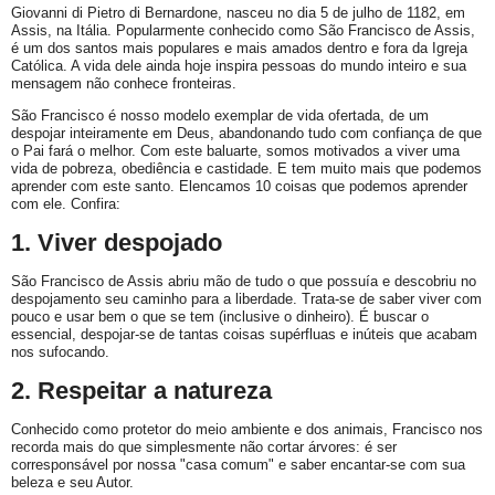
Giovanni di Pietro di Bernardone, nasceu no dia 5 de julho de 1182, em
Assis, na Itália. Popularmente conhecido como São Francisco de Assis,
é um dos santos mais populares e mais amados dentro e fora da Igreja
Católica. A vida dele ainda hoje inspira pessoas do mundo inteiro e sua
mensagem não conhece fronteiras.
São Francisco é nosso modelo exemplar de vida ofertada, de um
despojar inteiramente em Deus, abandonando tudo com confiança de que
o Pai fará o melhor. Com este baluarte, somos motivados a viver uma
vida de pobreza, obediência e castidade. E tem muito mais que podemos
aprender com este santo. Elencamos 10 coisas que podemos aprender
com ele. Confira:
1. Viver despojado
São Francisco de Assis abriu mão de tudo o que possuía e descobriu no
despojamento seu caminho para a liberdade. Trata-se de saber viver com
pouco e usar bem o que se tem (inclusive o dinheiro). É buscar o
essencial, despojar-se de tantas coisas supérfluas e inúteis que acabam
nos sufocando.
2. Respeitar a natureza
Conhecido como protetor do meio ambiente e dos animais, Francisco nos
recorda mais do que simplesmente não cortar árvores: é ser
corresponsável por nossa "casa comum" e saber encantar-se com sua
beleza e seu Autor.