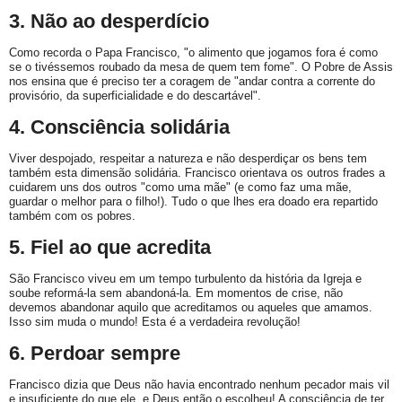
3. Não ao desperdício
Como recorda o Papa Francisco, "o alimento que jogamos fora é como
se o tivéssemos roubado da mesa de quem tem fome". O Pobre de Assis
nos ensina que é preciso ter a coragem de "andar contra a corrente do
provisório, da superficialidade e do descartável".
4. Consciência solidária
Viver despojado, respeitar a natureza e não desperdiçar os bens tem
também esta dimensão solidária. Francisco orientava os outros frades a
cuidarem uns dos outros "como uma mãe" (e como faz uma mãe,
guardar o melhor para o filho!). Tudo o que lhes era doado era repartido
também com os pobres.
5. Fiel ao que acredita
São Francisco viveu em um tempo turbulento da história da Igreja e
soube reformá-la sem abandoná-la. Em momentos de crise, não
devemos abandonar aquilo que acreditamos ou aqueles que amamos.
Isso sim muda o mundo! Esta é a verdadeira revolução!
6. Perdoar sempre
Francisco dizia que Deus não havia encontrado nenhum pecador mais vil
e insuficiente do que ele, e Deus então o escolheu! A consciência de ter