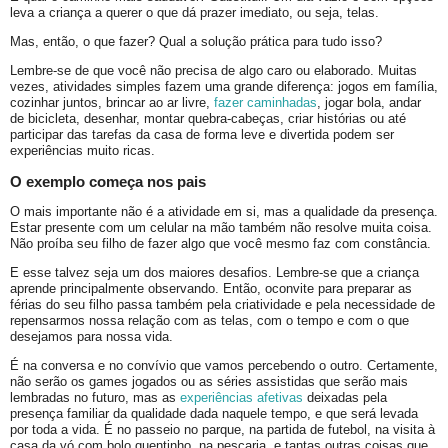
leva a criança a querer o que dá prazer imediato, ou seja, telas.
Mas, então, o que fazer? Qual a solução prática para tudo isso?
Lembre-se de que você não precisa de algo caro ou elaborado. Muitas
vezes, atividades simples fazem uma grande diferença: jogos em família,
cozinhar juntos, brincar ao ar livre,
fazer caminhadas
, jogar bola, andar
de bicicleta, desenhar, montar quebra-cabeças, criar histórias ou até
participar das tarefas da casa de forma leve e divertida podem ser
experiências muito ricas.
O exemplo começa nos pais
O mais importante não é a atividade em si, mas a qualidade da presença.
Estar presente com um celular na mão também não resolve muita coisa.
Não proíba seu filho de fazer algo que você mesmo faz com constância.
E esse talvez seja um dos maiores desafios. Lembre-se que a criança
aprende principalmente observando. Então, oconvite para preparar as
férias do seu filho passa também pela criatividade e pela necessidade de
repensarmos nossa relação com as telas, com o tempo e com o que
desejamos para nossa vida.
É na conversa e no convívio que vamos percebendo o outro. Certamente,
não serão os games jogados ou as séries assistidas que serão mais
lembradas no futuro, mas as
experiências afetivas
deixadas pela
presença familiar da qualidade dada naquele tempo, e que será levada
por toda a vida. É no passeio no parque, na partida de futebol, na visita à
casa da vó com bolo quentinho, na pescaria, e tantas outras coisas que