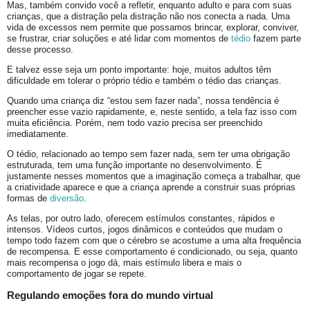
Mas, também convido você a refletir, enquanto adulto e para com suas
crianças, que a distração pela distração não nos conecta a nada. Uma
vida de excessos nem permite que possamos brincar, explorar, conviver,
se frustrar, criar soluções e até lidar com momentos de
tédio
fazem parte
desse processo.
E talvez esse seja um ponto importante: hoje, muitos adultos têm
dificuldade em tolerar o próprio tédio e também o tédio das crianças.
Quando uma criança diz “estou sem fazer nada”, nossa tendência é
preencher esse vazio rapidamente, e, neste sentido, a tela faz isso com
muita eficiência. Porém, nem todo vazio precisa ser preenchido
imediatamente.
O tédio, relacionado ao tempo sem fazer nada, sem ter uma obrigação
estruturada, tem uma função importante no desenvolvimento. É
justamente nesses momentos que a imaginação começa a trabalhar, que
a criatividade aparece e que a criança aprende a construir suas próprias
formas de
diversão
.
As telas, por outro lado, oferecem estímulos constantes, rápidos e
intensos. Vídeos curtos, jogos dinâmicos e conteúdos que mudam o
tempo todo fazem com que o cérebro se acostume a uma alta frequência
de recompensa. E esse comportamento é condicionado, ou seja, quanto
mais recompensa o jogo dá, mais estímulo libera e mais o
comportamento de jogar se repete.
Regulando emoções fora do mundo virtual