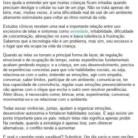
Isso ajuda a entender por que muitas crianças ficam irritadas quando
precisam desligar o celular ou sair de um jogo. Não se trata apenas de
birra, mas, muitas vezes, é uma dificuldade real de sair de um ambiente
altamente estimulante para voltar ao ritmo normal da vida.
Estudos clínicos revelam uma real e importante relação entre uso
excessivo de telas e sintomas como
ansiedade
, irritabilidade, dificuldade
de concentração, alterações no sono e baixa tolerância à frustração.
Sabemos que a tecnologia não é um problema, mas sim, seu excesso e
o lugar que ela ocupa na vida da criança.
Quando as telas se tornam a principal forma de lazer, de regulação
emocional e de ocupação do tempo, outras experiências fundamentais
acabam perdendo espaço; e a criança, em seu desenvolvimento, precisa
de experiências concretas para que crie habilidades sociais, ou seja,
relaciona-se com o outro, entender as emoções, agir com empatia,
conversar, saber limites, participar de um ambiente, comunicar-se, ter
boa capacidade de convivência, regular suas emoções presencialmente e
não apenas com o clique que exclui o outro sem resolver pendências.
Além disso, é necessário correr, brincar, errar, experimentar, conversar,
movimentar-se e se relacionar com o ambiente.
Todas essas vivências, juntas, ajudam a organizar emoções,
desenvolver autonomia e fortalecer habilidades sociais. E aqui existe um
ponto importante para os pais: reduzir telas não significa apenas proibir.
Na verdade, quando a estratégia é apenas tirar, sem oferecer
alternativas, o conflito tende a aumentar.
E qual o caminho mais saudável? Substituir. Um dia vazio e sem opções