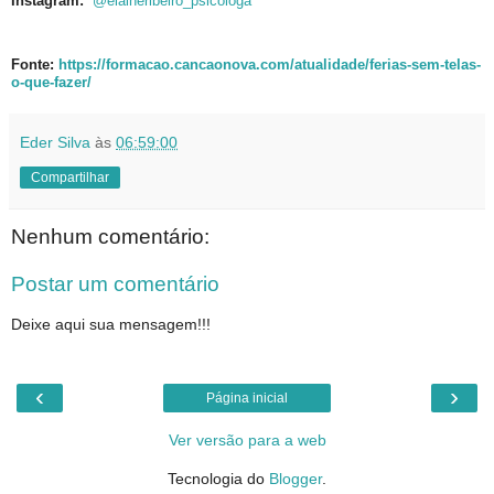
Instagram:
@elaineribeiro_psicologa
Fonte:
https://formacao.cancaonova.com/atualidade/ferias-sem-telas-
o-que-fazer/
Eder Silva
às
06:59:00
Compartilhar
Nenhum comentário:
Postar um comentário
Deixe aqui sua mensagem!!!
‹
›
Página inicial
Ver versão para a web
Tecnologia do
Blogger
.