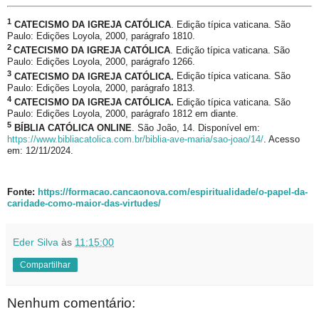
1
CATECISMO DA IGREJA CATÓLICA
. Edição típica vaticana. São
Paulo: Edições Loyola, 2000, parágrafo 1810.
2
CATECISMO DA IGREJA CATÓLICA
. Edição típica vaticana. São
Paulo: Edições Loyola, 2000, parágrafo 1266.
3
CATECISMO DA IGREJA CATÓLICA.
Edição típica vaticana. São
Paulo: Edições Loyola, 2000, parágrafo 1813.
4
CATECISMO DA IGREJA CATÓLICA.
Edição típica vaticana. São
Paulo: Edições Loyola, 2000, parágrafo 1812 em diante.
5
BÍBLIA CATÓLICA ONLINE
. São João, 14. Disponível em:
https://www.bibliacatolica.com.br/biblia-ave-maria/sao-joao/14/
. Acesso
em: 12/11/2024.
Fonte:
https://formacao.cancaonova.com/espiritualidade/o-papel-da-
caridade-como-maior-das-virtudes/
Eder Silva
às
11:15:00
Compartilhar
Nenhum comentário: