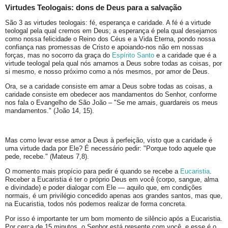
Virtudes Teologais: dons de Deus para a salvação
São 3 as virtudes teologais: fé, esperança e caridade. A fé é a virtude
teologal pela qual cremos em Deus; a esperança é pela qual desejamos
como nossa felicidade o Reino dos Céus e a Vida Eterna, pondo nossa
confiança nas promessas de Cristo e apoiando-nos não em nossas
forças, mas no socorro da graça do
Espírito Santo
e a caridade que é a
virtude teologal pela qual nós amamos a Deus sobre todas as coisas, por
si mesmo, e nosso próximo como a nós mesmos, por amor de Deus.
Ora, se a caridade consiste em amar a Deus sobre todas as coisas, a
caridade consiste em obedecer aos mandamentos do Senhor, conforme
nos fala o Evangelho de São João – "Se me amais, guardareis os meus
mandamentos." (João 14, 15).
Mas como levar esse amor a Deus à perfeição, visto que a caridade é
uma virtude dada por Ele? É necessário pedir: "Porque todo aquele que
pede, recebe." (Mateus 7,8).
O momento mais propício para pedir é quando se recebe a
Eucaristia
.
Receber a Eucaristia é ter o próprio Deus em você (corpo, sangue, alma
e divindade) e poder dialogar com Ele — aquilo que, em condições
normais, é um privilégio concedido apenas aos grandes santos, mas que,
na Eucaristia, todos nós podemos realizar de forma concreta.
Por isso é importante ter um bom momento de silêncio após a Eucaristia.
Por cerca de 15 minutos, o Senhor está presente com você, e esse é o