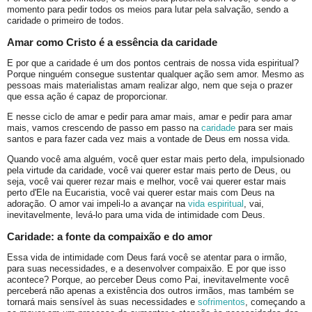
momento para pedir todos os meios para lutar pela salvação, sendo a
caridade o primeiro de todos.
Amar como Cristo é a essência da caridade
E por que a caridade é um dos pontos centrais de nossa vida espiritual?
Porque ninguém consegue sustentar qualquer ação sem amor. Mesmo as
pessoas mais materialistas amam realizar algo, nem que seja o prazer
que essa ação é capaz de proporcionar.
E nesse ciclo de amar e pedir para amar mais, amar e pedir para amar
mais, vamos crescendo de passo em passo na
caridade
para ser mais
santos e para fazer cada vez mais a vontade de Deus em nossa vida.
Quando você ama alguém, você quer estar mais perto dela, impulsionado
pela virtude da caridade, você vai querer estar mais perto de Deus, ou
seja, você vai querer rezar mais e melhor, você vai querer estar mais
perto d'Ele na Eucaristia, você vai querer estar mais com Deus na
adoração. O amor vai impeli-lo a avançar na
vida espiritual
, vai,
inevitavelmente, levá-lo para uma vida de intimidade com Deus.
Caridade: a fonte da compaixão e do amor
Essa vida de intimidade com Deus fará você se atentar para o irmão,
para suas necessidades, e a desenvolver compaixão. E por que isso
acontece? Porque, ao perceber Deus como Pai, inevitavelmente você
perceberá não apenas a existência dos outros irmãos, mas também se
tornará mais sensível às suas necessidades e
sofrimentos
, começando a