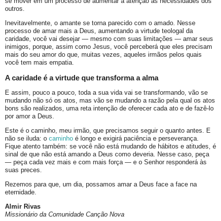
se mover em um processo de aumentar a atenção às necessidades dos
outros.
Inevitavelmente, o amante se torna parecido com o amado. Nesse
processo de amar mais a Deus, aumentando a virtude teologal da
caridade, você vai desejar — mesmo com suas limitações — amar seus
inimigos, porque, assim como Jesus, você perceberá que eles precisam
mais do seu amor do que, muitas vezes, aqueles irmãos pelos quais
você tem mais empatia.
A caridade é a virtude que transforma a alma
E assim, pouco a pouco, toda a sua vida vai se transformando, vão se
mudando não só os atos, mas vão se mudando a razão pela qual os atos
bons são realizados, uma reta intenção de oferecer cada ato e de fazê-lo
por amor a Deus.
Este é o caminho, meu irmão, que precisamos seguir o quanto antes. E
não se iluda: o
caminho
é longo e exigirá paciência e perseverança.
Fique atento também: se você não está mudando de hábitos e atitudes, é
sinal de que não está amando a Deus como deveria. Nesse caso, peça
— peça cada vez mais e com mais força — e o Senhor responderá às
suas preces.
Rezemos para que, um dia, possamos amar a Deus face a face na
eternidade.
Almir Rivas
Missionário da Comunidade Canção Nova