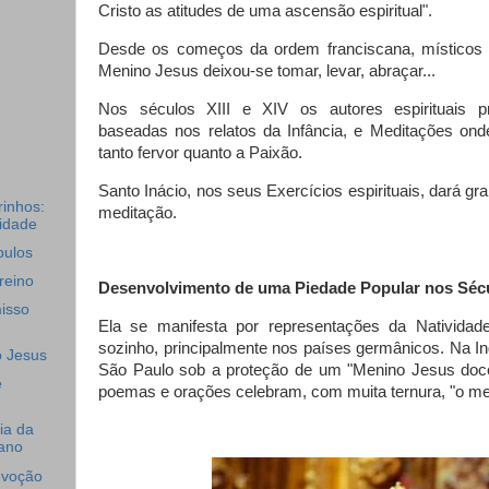
Cristo as atitudes de uma ascensão espiritual".
Desde os começos da ordem franciscana, místicos 
Menino Jesus deixou-se tomar, levar, abraçar...
Nos séculos XIII e XIV os autores espirituais 
baseadas nos relatos da Infância, e Meditações onde
tanto fervor quanto a Paixão.
Santo Inácio, nos seus Exercícios espirituais, dará gr
inhos:
meditação.
tidade
pulos
reino
Desenvolvimento de uma Piedade Popular nos Sécu
isso
Ela se manifesta por representações da Natividade
sozinho, principalmente nos países germânicos. Na Ing
 Jesus
São Paulo sob a proteção de um "Menino Jesus doce
e
poemas e orações celebram, com muita ternura, "o me
ia da
iano
evoção