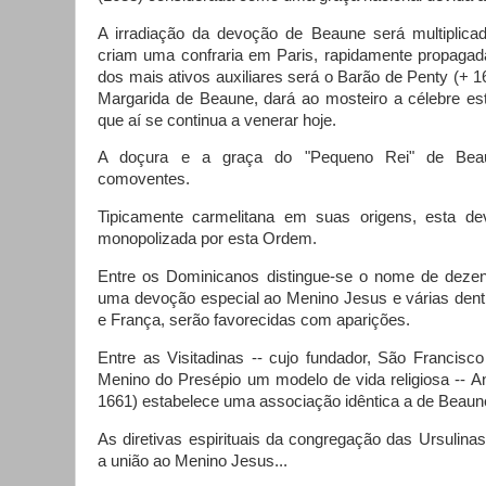
A irradiação da devoção de Beaune será multiplicad
criam uma confraria em Paris, rapidamente propagada
dos mais ativos auxiliares será o Barão de Penty (+ 
Margarida de Beaune, dará ao mosteiro a célebre es
que aí se continua a venerar hoje.
A doçura e a graça do "Pequeno Rei" de Beaun
comoventes.
Tipicamente carmelitana em suas origens, esta dev
monopolizada por esta Ordem.
Entre os Dominicanos distingue-se o nome de dezen
uma devoção especial ao Menino Jesus e várias dentre
e França, serão favorecidas com aparições.
Entre as Visitadinas -- cujo fundador, São Francisc
Menino do Presépio um modelo de vida religiosa -- 
1661) estabelece uma associação idêntica a de Beaun
As diretivas espirituais da congregação das Ursulin
a união ao Menino Jesus...