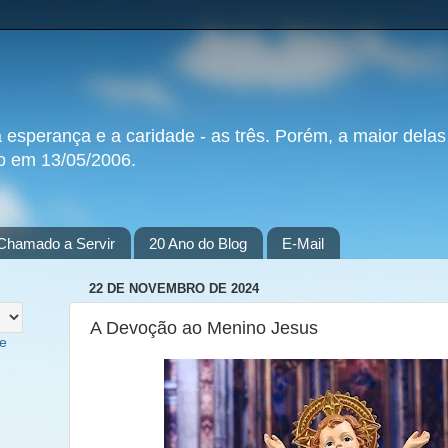
a esperança e a caridade - as três. Porém, a maior delas
do em 13/05/2006.
Chamado a Servir
20 Ano do Blog
E-Mail
22 DE NOVEMBRO DE 2024
A Devoção ao Menino Jesus
te