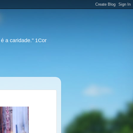
 é a caridade." 1Cor