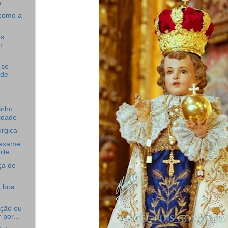
a
 como a
os
o
 se
 de
inho
idade
úrgica
 exame
ite
ça de
a boa
ação ou
 por...