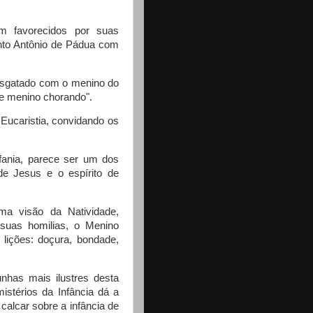
am favorecidos por suas
nto Antônio de Pádua com
resgatado com o menino do
de menino chorando".
 Eucaristia, convidando os
fania, parece ser um dos
de Jesus e o espírito de
ma visão da Natividade,
 suas homilias, o Menino
lições: doçura, bondade,
nhas mais ilustres desta
stérios da Infância dá a
 calcar sobre a infância de