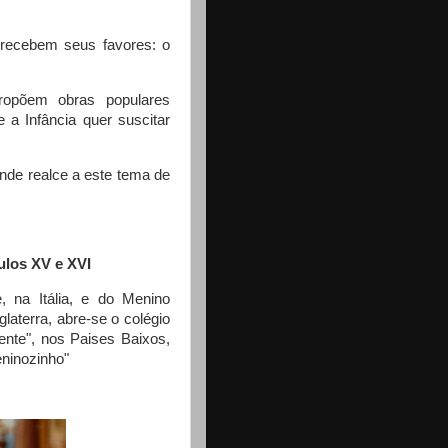
recebem seus favores: o
propõem obras populares
 a Infância quer suscitar
ande realce a este tema de
los XV e XVI
, na Itália, e do Menino
laterra, abre-se o colégio
nte", nos Paises Baixos,
ninozinho"