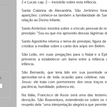
2 e Lucas cap. 2 -- insistirão sobre esta infância.
Santa Catarina de Alexandria, São Jerônimo for
aparições: conhece-se também a familiaridade de Sa
relação ao Divino Infante.
Santo Ambrósio insistirá sobre o vínculo pessoal do 
presépio: "Sou eu que me aproveito dessas lágrimas 
Santo Agostinho retoma o tema do presépio, figura da
cristãos a meditar sobre o canto dos anjos em Belém.
São Leão, em suas pregações para o Natal e a Epi
primeiros a estabelecer um liame entre a infância 
infância.
São Bernardo, que teria tido em sua juventude u
aproveitar-se-á de toda ocasião para celebrar, nas
i:
Jesus: ele trata com pormenores dos seus traços e 
paciência, humildade, pobreza etc.
Na Itália, Francisco de Assis será uma das testemu
devoção. São Boaventura, estendendo-se sobre os mi
respeito dela "uma interpretação alegórica que permite