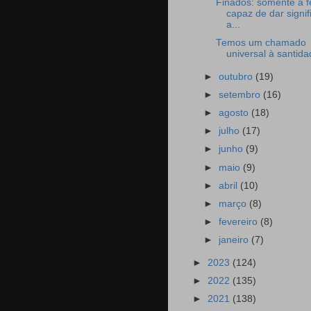
Finados: somente a f
capaz de dar signif
a...
Temos um chamado
universal à santida
►
outubro
(19)
►
setembro
(16)
►
agosto
(18)
►
julho
(17)
►
junho
(9)
►
maio
(9)
►
abril
(10)
►
março
(8)
►
fevereiro
(8)
►
janeiro
(7)
►
2023
(124)
►
2022
(135)
►
2021
(138)