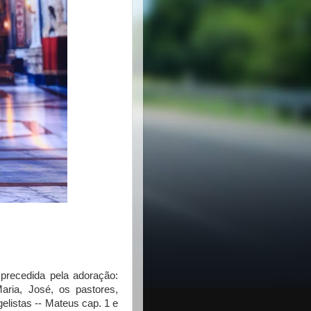
 precedida pela adoração:
ria, José, os pastores,
listas -- Mateus cap. 1 e