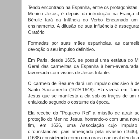
Tendo encontrado na Espanha, entre os protagonistas
Menino Jesus, é depois da introdução na França d
Bérulle fará da Infância do Verbo Encarnado um
ensinamento. A difusão de sua influência é assegur
Oratório.
Formadas por suas mães espanholas, as carmelit
devoção o seu impulso definitivo.
Em Paris, desde 1605, se possui uma estátua do M
Geral das carmelitas da Espanha à bem-aventurada
favorecida com visões de Jesus Infante.
O carmelo de Beaune dará um impulso decisivo à d
Santo Sacramento (1619-1648). Ela viverá em "fam
Jesus que se manifesta a ela sob os traços de um
enfaixado segundo o costume da época.
Ela recebe do "Pequeno Rei" a missão de atrair s
proteção do Menino Jesus, honrando-o com uma nova 
fim, em 1636, uma Associação cujo impulso 
circunstâncias: país ameaçado pela invasão (1636)
(1638) considerada como uma graça nacional devida 