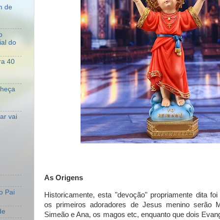
m de
o
al do
ra 40
nheça
r vai
As Origens
o Pai
Historicamente, esta "devoção" propriamente dita foi
os primeiros adoradores de Jesus menino serão Ma
de
Simeão e Ana, os magos etc, enquanto que dois Evange