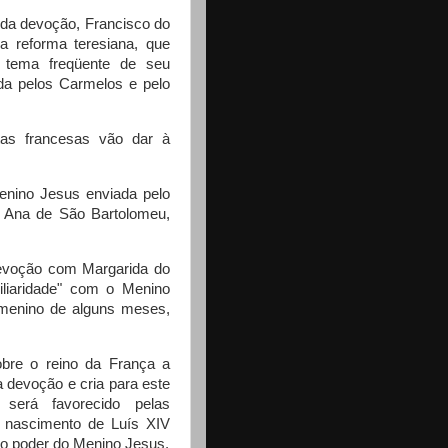
 da devoção, Francisco do
a reforma teresiana, que
 tema freqüente de seu
ada pelos Carmelos e pelo
as francesas vão dar à
enino Jesus enviada pelo
 Ana de São Bartolomeu,
evoção com Margarida do
iliaridade" com o Menino
 menino de alguns meses,
obre o reino da França a
devoção e cria para este
será favorecido pelas
, nascimento de Luís XIV
ao poder do Menino Jesus.