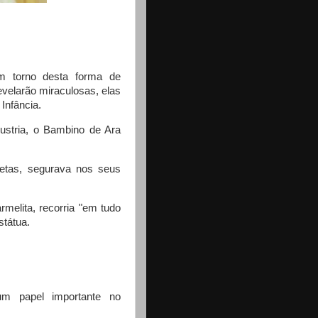
m torno desta forma de
velarão miraculosas, elas
Infância.
ustria, o Bambino de Ara
uetas, segurava nos seus
melita, recorria "em tudo
státua.
m papel importante no