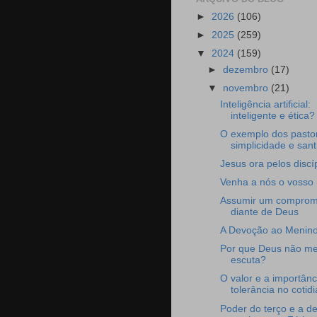
►
2026
(106)
►
2025
(259)
▼
2024
(159)
►
dezembro
(17)
▼
novembro
(21)
Inteligência artificial:
inteligente e ética?
O exemplo dos pastor
simplicidade e san
Jesus ora pelos discí
Venha a nós o vosso 
Assumir um comprom
diante de Deus
A Devoção ao Menino
Por que Deus não m
escuta?
O valor e a importânc
tolerância no cotid
Poder do terço e a d