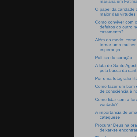
mariana em Fátim
O papel da caridade
maior das virtudes
Como conviver com 
defeitos do outro n
casamento?
Além do medo: como
tornar uma mulher
esperança
Política do coração
A luta de Santo Agost
pela busca da sant
Por uma fotografia lit
Como fazer um bom
de consciência à no
Como lidar com a for
vontade?
A importância de um
catequese
Procurar Deus na or
deixar-se encontrar