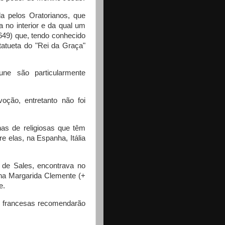
a pelos Oratorianos, que
 no interior e da qual um
1649) que, tendo conhecido
tatueta do "Rei da Graça"
e são particularmente
oção, entretanto não foi
as de religiosas que têm
 elas, na Espanha, Itália
o de Sales, encontrava no
Ana Margarida Clemente (+
e.
as francesas recomendarão