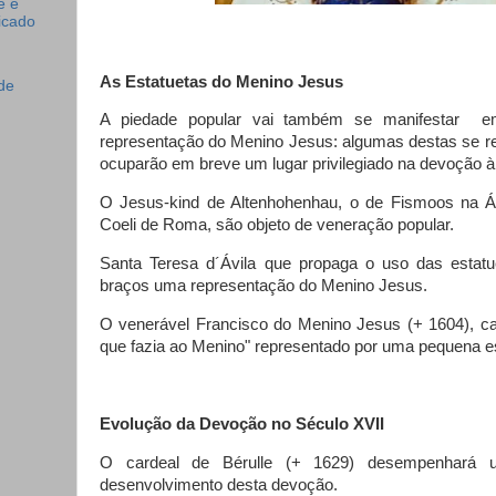
é é
icado
As Estatuetas do Menino Jesus
de
A piedade popular vai também se manifestar
e
representação do Menino Jesus: algumas destas se re
ocuparão em breve um lugar privilegiado na devoção à 
O Jesus-kind de Altenhohenhau, o de Fismoos na Á
Coeli de Roma, são objeto de veneração popular.
Santa Teresa d´Ávila que propaga o uso das estat
braços uma representação do Menino Jesus.
O venerável Francisco do Menino Jesus (+ 1604), car
que fazia ao Menino" representado por uma pequena e
Evolução da Devoção no Século XVII
O cardeal de Bérulle (+ 1629) desempenhará u
desenvolvimento desta devoção.