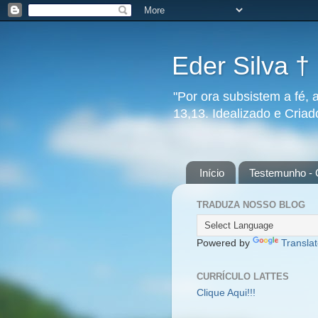
Eder Silva †
"Por ora subsistem a fé, 
13,13. Idealizado e Cria
Início
Testemunho - 
TRADUZA NOSSO BLOG
Powered by
Transla
CURRÍCULO LATTES
Clique Aqui!!!