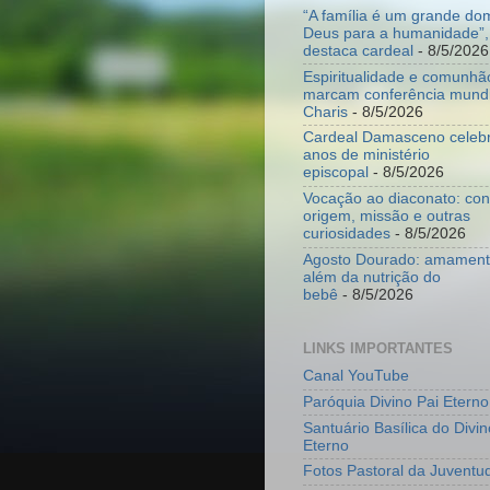
“A família é um grande do
Deus para a humanidade”,
destaca cardeal
- 8/5/2026
Espiritualidade e comunhã
marcam conferência mundi
Charis
- 8/5/2026
Cardeal Damasceno celeb
anos de ministério
episcopal
- 8/5/2026
Vocação ao diaconato: co
origem, missão e outras
curiosidades
- 8/5/2026
Agosto Dourado: amamenta
além da nutrição do
bebê
- 8/5/2026
LINKS IMPORTANTES
Canal YouTube
Paróquia Divino Pai Eterno
Santuário Basílica do Divin
Eterno
Fotos Pastoral da Juventu