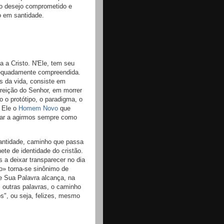
 o desejo comprometido e
o em santidade.
a a Cristo. N'Ele, tem seu
dequadamente compreendida.
s da vida, consiste em
rreição do Senhor, em morrer
 o protótipo, o paradigma, o
É Ele o
Homem Novo
que
irar a agirmos sempre como
antidade, caminho que passa
te de identidade do cristão.
 a deixar transparecer no dia
o» torna-se sinônimo de
e Sua Palavra alcança, na
 outras palavras, o caminho
s", ou seja, felizes, mesmo