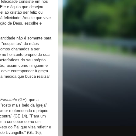
 felicidade consiste em nos
 Ele e àquilo que desejou
 ao cristão ser feliz ou
 felicidade! Aquele que vive
ação de Deus, escolhe e
Santidade não é somente para
 "esquisitos" de mãos
 somos chamados a ser
no horizonte próprio de sua
cterísticas do seu próprio
utro, assim como ninguém é
 deve corresponder à graça
à medida que busca realizar
 Exsultate
(GE), que a
"rosto mais belo da Igreja"
mor e oferecendo o próprio
contra" (GE 14). "Para um
 sem a conceber como um
to do Pai que visa refletir e
 do Evangelho" (GE 16),