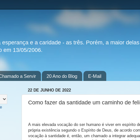
a esperança e a caridade - as três. Porém, a maior delas
do em 13/05/2006.
Chamado a Servir
20 Ano do Blog
E-Mail
22 DE JUNHO DE 2022
Como fazer da santidade um caminho de fel
te
A mais elevada vocação do ser humano é viver em espírito de 
própria existência segundo o Espírito de Deus, de acordo co
vocação à santidade é, então, um chamado a integrar adequ