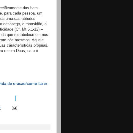
pecificamente das bem-
 é, para cada pessoa, um
da uma das atitudes
 o desapego, a mansidão, a
ticidade (Cf. Mt 5,1-12) –
unda que restabelece em nós
 com nós mesmos. Aquele
as características próprias,
ro e com Deus, este é
vida-de-oracao/como-fazer-
0