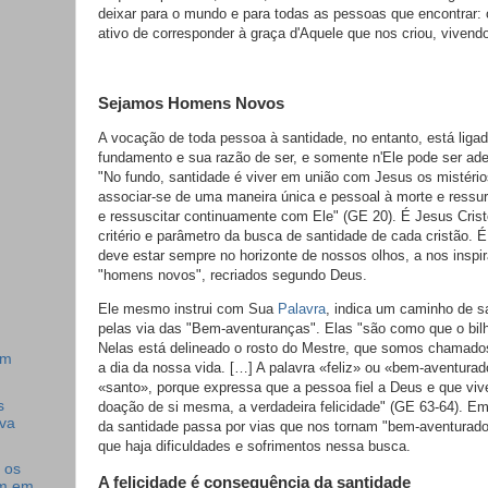
deixar para o mundo e para todas as pessoas que encontrar:
ativo de corresponder à graça d'Aquele que nos criou, vivend
Sejamos Homens Novos
A vocação de toda pessoa à santidade, no entanto, está ligad
fundamento e sua razão de ser, e somente n'Ele pode ser a
"No fundo, santidade é viver em união com Jesus os mistério
associar-se de uma maneira única e pessoal à morte e ressu
e ressuscitar continuamente com Ele" (GE 20). É Jesus Cristo
critério e parâmetro da busca de santidade de cada cristão. 
deve estar sempre no horizonte de nossos olhos, a nos insp
"homens novos", recriados segundo Deus.
Ele mesmo instrui com Sua
Palavra
, indica um caminho de s
pelas via das "Bem-aventuranças". Elas "são como que o bilhe
Nelas está delineado o rosto do Mestre, que somos chamados
um
a dia da nossa vida. […] A palavra «feliz» ou «bem-aventurad
«santo», porque expressa que a pessoa fiel a Deus e que viv
s
doação de si mesma, a verdadeira felicidade" (GE 63-64). Em
uva
da santidade passa por vias que nos tornam "bem-aventurado
que haja dificuldades e sofrimentos nessa busca.
 os
A felicidade é consequência da santidade
êm em