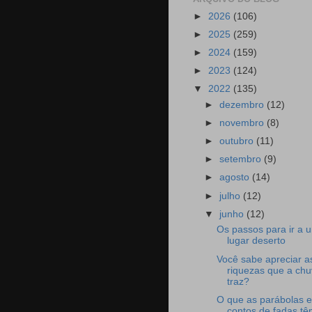
►
2026
(106)
►
2025
(259)
►
2024
(159)
►
2023
(124)
▼
2022
(135)
►
dezembro
(12)
►
novembro
(8)
►
outubro
(11)
►
setembro
(9)
►
agosto
(14)
►
julho
(12)
▼
junho
(12)
Os passos para ir a 
lugar deserto
Você sabe apreciar a
riquezas que a ch
traz?
O que as parábolas e
contos de fadas t