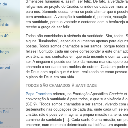
dimensões humanas e, assim, ser feliz. De fato, a verdadeira
m de
religarmos ao projeto do Criador, unindo-nos cada vez mais a
para nós. Somente dessa forma se pode afirmar que é possível
bem-aventurado. A vocação à santidade é, portanto, vocação à
o
em santidade, por sua vontade e contando com a benfazeja 
al do
recebe a graça de ser feliz.
Todos são convidados à vivência da santidade. Sim, todos! 
ra 40
alguns "iluminados", especiais ou mesmo apenas para alguns
postas. Todos somos chamados a ser santos, porque todos
felizes! Contudo, cada um deve corresponder a este chamado 
nheça
existência, nos contextos em que está inserido e com as cara
ser. A ninguém é pedido ser feliz da mesma maneira que o o
chamado a ser santo aos moldes de outrem. Cada um pode e
r vai
de Deus com aquilo que é e tem, realizando-se como pessoa 
o plano de Deus em sua vida.
TODOS SÃO CHAMADOS À SANTIDADE
Papa Francisco
reiterou, na Exortação Apostólica
Gaudete et
convocação à santidade é para todos, e que sua vivência é o 
(GE 9). "Todos somos chamados a ser santos, vivendo com a
testemunho nas ocupações de cada dia, onde cada um se en
o Pai
cristão, não é possível imaginar a própria missão na terra,
caminho de santidade […]. Cada santo é uma missão, um proje
de
encarnar, num momento determinado da história, um aspecto