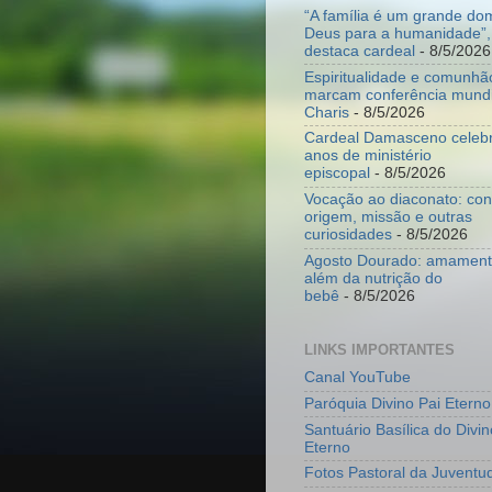
“A família é um grande do
Deus para a humanidade”,
destaca cardeal
- 8/5/2026
Espiritualidade e comunhã
marcam conferência mundi
Charis
- 8/5/2026
Cardeal Damasceno celeb
anos de ministério
episcopal
- 8/5/2026
Vocação ao diaconato: co
origem, missão e outras
curiosidades
- 8/5/2026
Agosto Dourado: amamenta
além da nutrição do
bebê
- 8/5/2026
LINKS IMPORTANTES
Canal YouTube
Paróquia Divino Pai Eterno
Santuário Basílica do Divin
Eterno
Fotos Pastoral da Juventu