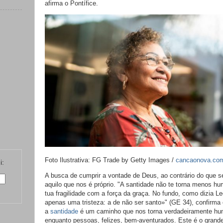
afirma o Pontífice.
Foto Ilustrativa: FG Trade by Getty Images /
cancaonova.co
i:
A busca de cumprir a vontade de Deus, ao contrário do que se
aquilo que nos é próprio. "A santidade não te torna menos h
tua fragilidade com a força da graça. No fundo, como dizia Le
apenas uma tristeza: a de não ser santo»" (GE 34), confirma
a
santidade
é um caminho que nos torna verdadeiramente hum
enquanto pessoas, felizes, bem-aventurados. Este é o grand