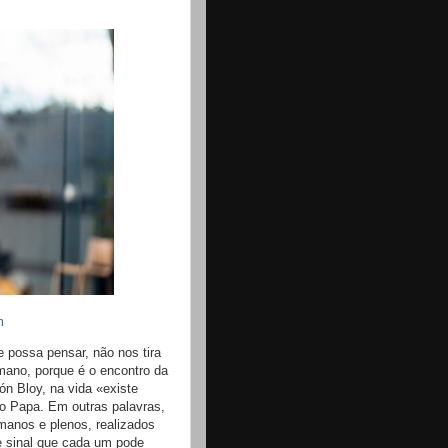
m
 possa pensar, não nos tira
umano, porque é o encontro da
ón Bloy, na vida «existe
 o Papa. Em outras palavras,
anos e plenos, realizados
e sinal que cada um pode