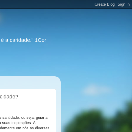
 é a caridade." 1Cor
icidade?
santidade, ou seja, guiar a
m suas inspirações. A
adamente em nós as diversas