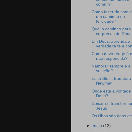
comum?
Como fazer da santi
um caminho de
felicidade?
Qual o caminho para
surpresas de Deus
Em Deus, aprenda a v
verdadeira fé e co
Como devo reagir à 
não respondida?
Namorar sempre é a
solução?
Edith Stein, tradutora
Newman
Onde está a vontade
Deus?
Deixar-se transforma
Jesus
Os filhos são dons d
►
maio
(12)