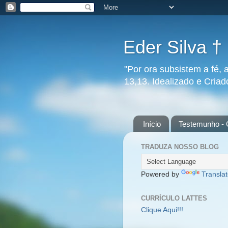
Eder Silva †
"Por ora subsistem a fé, 
13,13. Idealizado e Cria
Início
Testemunho - 
TRADUZA NOSSO BLOG
Powered by
Transla
CURRÍCULO LATTES
Clique Aqui!!!