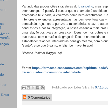
Partindo das proposições indicativas do
Evangelho
, mais es
dade
aventuranças, é possível pensar que o chamado à santidade
chamado à felicidade, a vivermos como bem-aventurados! Ca
interiores e exteriores apresentadas nas bem-aventuranças –
 as
compaixão, a justiça, a pureza, a misericórdia, a paz, a auten
?
conduz-nos à nossa integração, à nossa essência mais prof
uma relação positiva e amorosa com Deus, com os outros e
iver a
que busca, com o auxílio da graça de Deus e na medida de su
nversão
estabelecer relações integradoras consigo mesmo, com o out
oração
"santo", e porque é santo, é feliz, bem-aventurado!
Diácono Josimar Baggio, scj
 de
Fonte:
https://formacao.cancaonova.com/espiritualidade/
da-santidade-um-caminho-de-felicidade/
 de
r por
Publicado por
Eder Silva
às
07:15:0
e Deus
0 Comentários