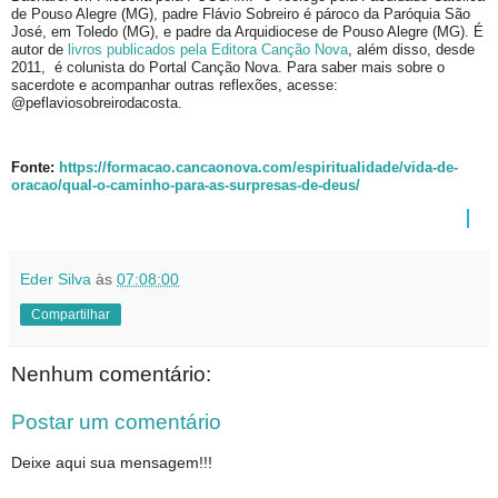
de Pouso Alegre (MG), padre Flávio Sobreiro é pároco da Paróquia São
José, em Toledo (MG), e padre da Arquidiocese de Pouso Alegre (MG). É
autor de
livros publicados pela Editora Canção Nova
, além disso, desde
2011, é colunista do Portal Canção Nova. Para saber mais sobre o
sacerdote e acompanhar outras reflexões, acesse:
@peflaviosobreirodacosta.
Fonte:
https://formacao.cancaonova.com/espiritualidade/vida-de-
oracao/qual-o-caminho-para-as-surpresas-de-deus/
Eder Silva
às
07:08:00
Compartilhar
Nenhum comentário:
Postar um comentário
Deixe aqui sua mensagem!!!