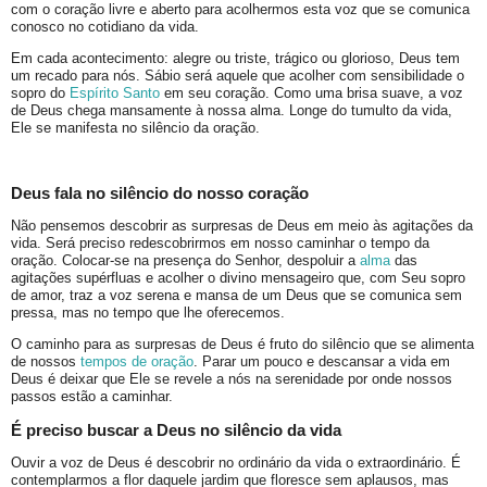
com o coração livre e aberto para acolhermos esta voz que se comunica
conosco no cotidiano da vida.
Em cada acontecimento: alegre ou triste, trágico ou glorioso, Deus tem
um recado para nós. Sábio será aquele que acolher com sensibilidade o
sopro do
Espírito Santo
em seu coração. Como uma brisa suave, a voz
de Deus chega mansamente à nossa alma. Longe do tumulto da vida,
Ele se manifesta no silêncio da oração.
Deus fala no silêncio do nosso coração
Não pensemos descobrir as surpresas de Deus em meio às agitações da
vida. Será preciso redescobrirmos em nosso caminhar o tempo da
oração. Colocar-se na presença do Senhor, despoluir a
alma
das
agitações supérfluas e acolher o divino mensageiro que, com Seu sopro
de amor, traz a voz serena e mansa de um Deus que se comunica sem
pressa, mas no tempo que lhe oferecemos.
O caminho para as surpresas de Deus é fruto do silêncio que se alimenta
de nossos
tempos de oração
. Parar um pouco e descansar a vida em
Deus é deixar que Ele se revele a nós na serenidade por onde nossos
passos estão a caminhar.
É preciso buscar a Deus no silêncio da vida
Ouvir a voz de Deus é descobrir no ordinário da vida o extraordinário. É
contemplarmos a flor daquele jardim que floresce sem aplausos, mas