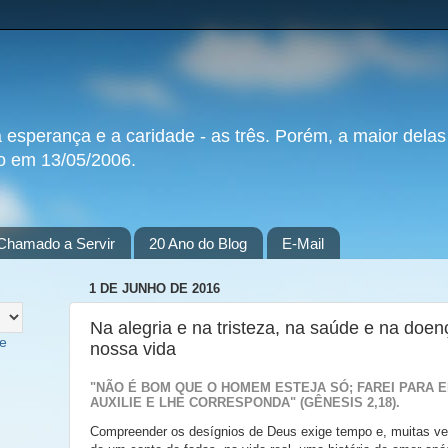
a esperança e a caridade - as três. Porém, a maior delas
do em 13/05/2006.
Chamado a Servir
20 Ano do Blog
E-Mail
1 DE JUNHO DE 2016
Na alegria e na tristeza, na saúde e na doen
te
nossa vida
"NÃO É BOM QUE O HOMEM ESTEJA SÓ; FAREI PARA 
AUXILIE E LHE CORRESPONDA" (GÊNESIS 2,18).
Compreender os desígnios de Deus exige tempo e, muitas ve