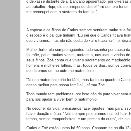
o deixasse distante dela. Bancário aposentado, por diversas 
ao trabalho. Hoje, ele se arrepende disso! "Eu sempre fui um 
me preocupei com o sustento da família."
A esposa e os filhos de Carlos sempre sentiram muito sua fa
o esposo e o pai que tinham! "Eu sei que o Carlos ficava tris
que vivíamos, mas ele não podia deixar o trabalhar", lembra 
Mulher forte, ela sempre aguentou tudo sozinha por causa da
foi mãe, pai e, muitas vezes, motorista, nas idas e vindas d
seus filhos. Zoé conta que viver o sacramento do matrimônio 
homens e mulheres falhos, mas, todos os dias, somos convi
que fizemos um ao outro no matrimônio.
"Nosso matrimônio não foi fácil, mas tanto eu quanto o Carlo
nosso melhor para nossa família!", afirma Zoé.
Todo mundo tem problemas, por isso não dá para viver sem 
para nos ajudar a viver bem o matrimônio.
No decorrer da vida, precisamos fazer ajustes, mas para isso
haver doação mútua. "Nós sempre procuramos nos edificar. H
temos, somos companheiros, e um precisa do outro", diz ela.
Carlos e Zoé estão juntos há 50 anos. Casaram-se no dia 12 