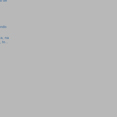
ra de
indo
za, na
to...