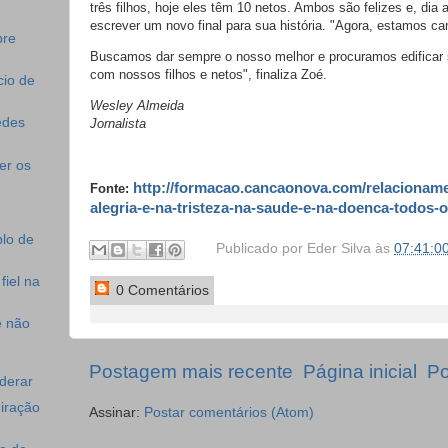
três filhos, hoje eles têm 10 netos. Ambos são felizes e, dia
escrever um novo final para sua história. "Agora, estamos ca
bre
Buscamos dar sempre o nosso melhor e procuramos edificar 
com nossos filhos e netos", finaliza Zoé.
cio de
Wesley Almeida
edes
Jornalista
er os
http://formacao.cancaonova.com/relacionam
Fonte:
alegria-e-na-tristeza-na-saude-e-na-doenca-todos-o
lo de
Publicado por
Eder Silva
às
07:41:0
fiel na
0 Comentários
e não
Postagem mais recente
Página inicial
Po
derar
iração
Assinar:
Postar comentários (Atom)