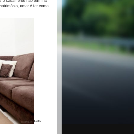
ós o casamento não termina
 matrimônio, amar é ter como
Foto: