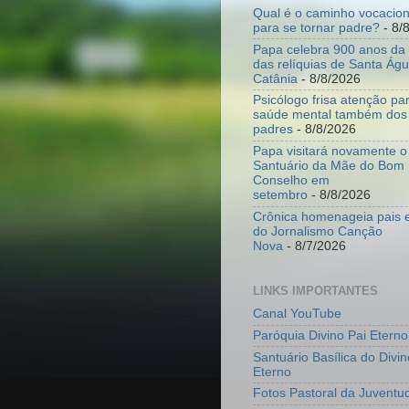
Qual é o caminho vocacion
para se tornar padre?
- 8/
Papa celebra 900 anos da 
das relíquias de Santa Ág
Catânia
- 8/8/2026
Psicólogo frisa atenção p
saúde mental também dos
padres
- 8/8/2026
Papa visitará novamente o
Santuário da Mãe do Bom
Conselho em
setembro
- 8/8/2026
Crônica homenageia pais e
do Jornalismo Canção
Nova
- 8/7/2026
LINKS IMPORTANTES
Canal YouTube
Paróquia Divino Pai Eterno
Santuário Basílica do Divin
Eterno
Fotos Pastoral da Juventu