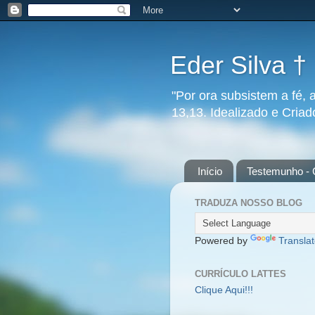
Eder Silva †
"Por ora subsistem a fé, 
13,13. Idealizado e Cria
Início
Testemunho - 
TRADUZA NOSSO BLOG
Powered by
Transla
CURRÍCULO LATTES
Clique Aqui!!!