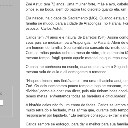
Zoé Astuti tem 72 anos. Uma mulher forte, mãe e avó, cabel
olhos e, na boca, além do batom tão discreto quanto ela, um 
Ela nasceu na cidade de Sacramento (MG). Quando estava c
família se mudou para a cidade de Arapongas, no Paraná. Foi
esposo, Carlos Astuti.
Carlos tem 74 anos e é natural de Barretos (SP). Assim com
seus pais se mudaram para Arapongas, no Paraná. Além de es
um homem de família. Seu semblante cansado diz muito de 
Com as mãos postas sobre a mesa de vidro, ele se mostra tão
mesmo tempo, frágil quanto aquele material no qual repousa
O casal se conheceu na escola, quando cursavam o Segundo
mesma sala de aula e ali começaram o romance.
"Naquela época, nós flertávamos, era uma olhadinha aqui, uma
Zoé. Os dois namoraram pouco tempo e logo se casaram, 
dívidas",como ela costuma dizer, pois não tinham boas condi
i:
temos metas, enfrentamos todas as barreiras e dificuldades",
A história deles não foi um conto de fadas. Carlos se lembra
muito retraído e fechado, mas afirma que, durante todo tempo
responsável por lapidá-lo. "Ela sempre conseguiu extrair o m
Carlos sempre se esforçou para dar o melhor para sua família