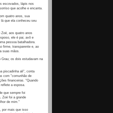
os escovados, lápis nos
sorriso que acolhe e encanta.
om quatro anos, sua
 lá que ela conheceu seu
o Zoé, aos quatro anos
poso, ele é pai, avô e
uma pessoa batalhadora.
 firme, transparente e, ao
va suas mãos.
 Grau; os dois estudavam na
 piscadinha ali", conta
mas com "comunhão de
ções financeiras. "Quando
 reflete a esposa.
 de que sempre foi
, Zoé foi a grande
elhor de mim."
, por mais que isso