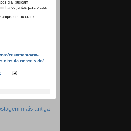
 após dia, buscam
minhando juntos para o céu.
sempre um ao outro,
ento/casamento/na-
s-dias-da-nossa-vida/
0
stagem mais antiga