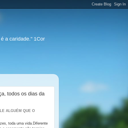
 é a caridade." 1Cor
ça, todos os dias da
ELE ALGUÉM QUE O
zes, toda uma vida.Diferente