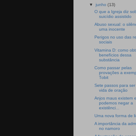
▼
junho
(13)
O que a Igreja diz so
suicídio assistido
Abuso sexual: o silên
uma inocente
Perigos no uso das r
sociais
Vitamina D: como obt
benefícios dessa
substância
Como passar pelas
provações a exemp
Tobit
Sete passos para ser 
vida de oração
Anjos maus existem 
podemos negar a
existênci...
Uma nova forma de li
A importância da adm
no namoro