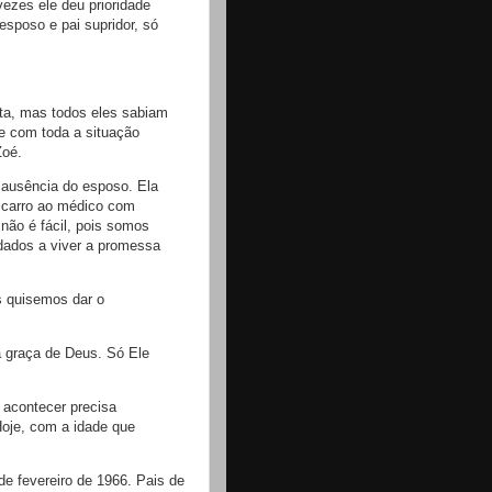
vezes ele deu prioridade
esposo e pai supridor, só
lta, mas todos eles sabiam
te com toda a situação
Zoé.
 ausência do esposo. Ela
e carro ao médico com
não é fácil, pois somos
dados a viver a promessa
s quisemos dar o
a graça de Deus. Só Ele
 acontecer precisa
oje, com a idade que
de fevereiro de 1966. Pais de