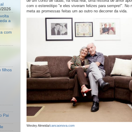
de um conto de fadas, na vida real, uma história de amor ap
al
com o estereótipo "e eles viveram felizes para sempre!". No
8/2026
meta as promessas feitas um ao outro no decorrer da vida.
volta
ueda a
ara com
 filhos
o Pai
Wesley Almeida/
cancaonova.com
de