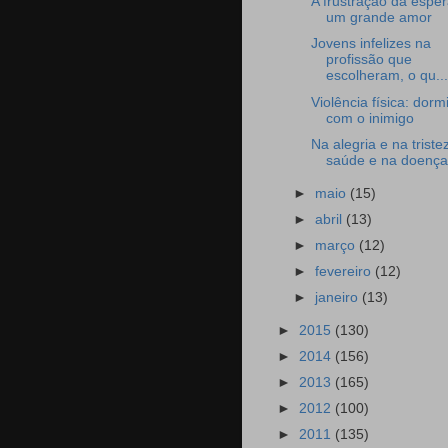
A frustração da espe
um grande amor
Jovens infelizes na
profissão que
escolheram, o qu...
Violência física: dorm
com o inimigo
Na alegria e na triste
saúde e na doença, 
►
maio
(15)
►
abril
(13)
►
março
(12)
►
fevereiro
(12)
►
janeiro
(13)
►
2015
(130)
►
2014
(156)
►
2013
(165)
►
2012
(100)
►
2011
(135)