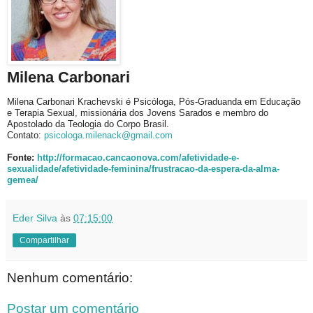
Milena Carbonari
Milena
Carbonari Krachevski é Psicóloga, Pós-Graduanda em Educação
e Terapia Sexual, missionária dos Jovens Sarados e membro do
Apostolado da Teologia do Corpo Brasil.
Contato:
psicologa.milenack@gmail.com
Fonte:
http://formacao.cancaonova.com/afetividade-e-
sexualidade/afetividade-feminina/frustracao-da-espera-da-alma-
gemea/
Eder Silva
às
07:15:00
Compartilhar
Nenhum comentário:
Postar um comentário