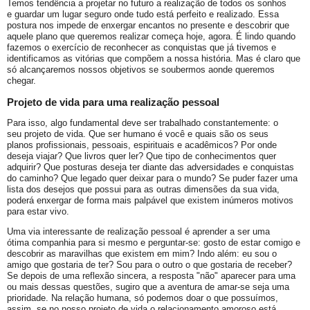
Temos tendência a projetar no futuro a realização de todos os sonhos
e guardar um lugar seguro onde tudo está perfeito e realizado. Essa
postura nos impede de enxergar encantos no presente e descobrir que
aquele plano que queremos realizar começa hoje, agora. É lindo quando
fazemos o exercício de reconhecer as conquistas que já tivemos e
identificamos as vitórias que compõem a nossa história. Mas é claro que
só alcançaremos nossos objetivos se soubermos aonde queremos
chegar.
Projeto de vida para uma realização pessoal
Para isso, algo fundamental deve ser trabalhado constantemente: o
seu projeto de vida. Que ser humano é você e quais são os seus
planos profissionais, pessoais, espirituais e acadêmicos? Por onde
deseja viajar? Que livros quer ler? Que tipo de conhecimentos quer
adquirir? Que posturas deseja ter diante das adversidades e conquistas
do caminho? Que legado quer deixar para o mundo? Se puder fazer uma
lista dos desejos que possui para as outras dimensões da sua vida,
poderá enxergar de forma mais palpável que existem inúmeros motivos
para estar vivo.
Uma via interessante de realização pessoal é aprender a ser uma
ótima companhia para si mesmo e perguntar-se: gosto de estar comigo e
descobrir as maravilhas que existem em mim? Indo além: eu sou o
amigo que gostaria de ter? Sou para o outro o que gostaria de receber?
Se depois de uma reflexão sincera, a resposta "não" aparecer para uma
ou mais dessas questões, sugiro que a aventura de amar-se seja uma
prioridade. Na relação humana, só podemos doar o que possuímos,
assim, se no nosso projeto de vida o relacionamento amoroso está