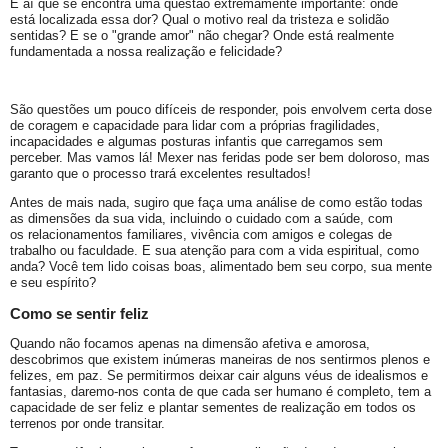
É aí que se encontra uma questão extremamente importante: onde
está localizada essa dor? Qual o motivo real da tristeza e solidão
sentidas? E se o "grande amor" não chegar? Onde está realmente
fundamentada a nossa realização e felicidade?
São questões um pouco difíceis de responder, pois envolvem certa dose
de coragem e capacidade para lidar com a próprias fragilidades,
incapacidades e algumas posturas infantis que carregamos sem
perceber. Mas vamos lá! Mexer nas feridas pode ser bem doloroso, mas
garanto que o processo trará excelentes resultados!
Antes de mais nada, sugiro que faça uma análise de como estão todas
as dimensões da sua vida, incluindo o cuidado com a saúde, com
os relacionamentos familiares, vivência com amigos e colegas de
trabalho ou faculdade. E sua atenção para com a vida espiritual, como
anda? Você tem lido coisas boas, alimentado bem seu corpo, sua mente
e seu espírito?
Como se sentir feliz
Quando não focamos apenas na dimensão afetiva e amorosa,
descobrimos que existem inúmeras maneiras de nos sentirmos plenos e
felizes, em paz. Se permitirmos deixar cair alguns véus de idealismos e
fantasias, daremo-nos conta de que cada ser humano é completo, tem a
capacidade de ser feliz e plantar sementes de realização em todos os
terrenos por onde transitar.