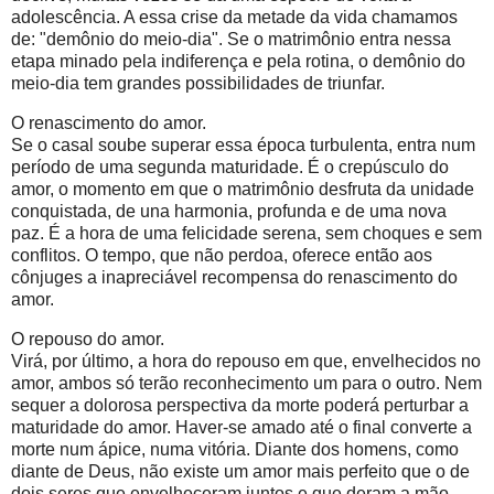
adolescência. A essa crise da metade da vida chamamos
de: "demônio do meio-dia". Se o matrimônio entra nessa
etapa minado pela indiferença e pela rotina, o demônio do
meio-dia tem grandes possibilidades de triunfar.
O renascimento do amor.
Se o casal soube superar essa época turbulenta, entra num
período de uma segunda maturidade. É o crepúsculo do
amor, o momento em que o matrimônio desfruta da unidade
conquistada, de una harmonia, profunda e de uma nova
paz. É a hora de uma felicidade serena, sem choques e sem
conflitos. O tempo, que não perdoa, oferece então aos
cônjuges a inapreciável recompensa do renascimento do
amor.
O repouso do amor.
Virá, por último, a hora do repouso em que, envelhecidos no
amor, ambos só terão reconhecimento um para o outro. Nem
sequer a dolorosa perspectiva da morte poderá perturbar a
maturidade do amor. Haver-se amado até o final converte a
morte num ápice, numa vitória. Diante dos homens, como
diante de Deus, não existe um amor mais perfeito que o de
dois seres que envelheceram juntos e que deram a mão