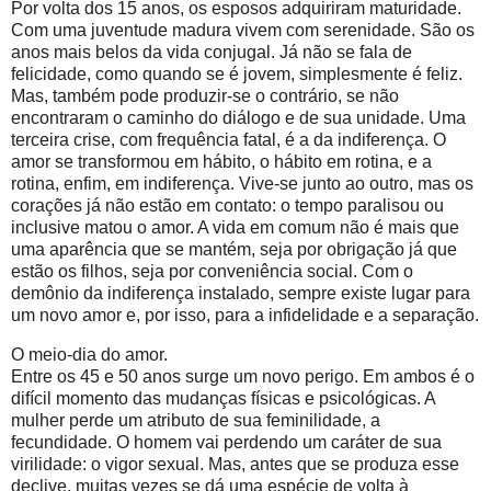
Por volta dos 15 anos, os esposos adquiriram maturidade.
Com uma juventude madura vivem com serenidade. São os
anos mais belos da vida conjugal. Já não se fala de
felicidade, como quando se é jovem, simplesmente é feliz.
Mas, também pode produzir-se o contrário, se não
encontraram o caminho do diálogo e de sua unidade. Uma
terceira crise, com frequência fatal, é a da indiferença. O
amor se transformou em hábito, o hábito em rotina, e a
rotina, enfim, em indiferença. Vive-se junto ao outro, mas os
corações já não estão em contato: o tempo paralisou ou
inclusive matou o amor. A vida em comum não é mais que
uma aparência que se mantém, seja por obrigação já que
estão os filhos, seja por conveniência social. Com o
demônio da indiferença instalado, sempre existe lugar para
um novo amor e, por isso, para a infidelidade e a separação.
O meio-dia do amor.
Entre os 45 e 50 anos surge um novo perigo. Em ambos é o
difícil momento das mudanças físicas e psicológicas. A
mulher perde um atributo de sua feminilidade, a
fecundidade. O homem vai perdendo um caráter de sua
virilidade: o vigor sexual. Mas, antes que se produza esse
declive, muitas vezes se dá uma espécie de volta à