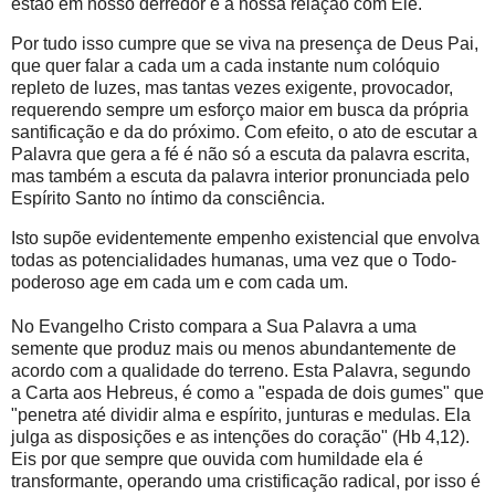
estão em nosso derredor e à nossa relação com Ele.
Por tudo isso cumpre que se viva na presença de Deus Pai,
que quer falar a cada um a cada instante num colóquio
repleto de luzes, mas tantas vezes exigente, provocador,
requerendo sempre um esforço maior em busca da própria
santificação e da do próximo. Com efeito, o ato de escutar a
Palavra que gera a fé é não só a escuta da palavra escrita,
mas também a escuta da palavra interior pronunciada pelo
Espírito Santo no íntimo da consciência.
Isto supõe evidentemente empenho existencial que envolva
todas as potencialidades humanas, uma vez que o Todo-
poderoso age em cada um e com cada um.
No Evangelho Cristo compara a Sua Palavra a uma
semente que produz mais ou menos abundantemente de
acordo com a qualidade do terreno. Esta Palavra, segundo
a Carta aos Hebreus, é como a "espada de dois gumes" que
"penetra até dividir alma e espírito, junturas e medulas. Ela
julga as disposições e as intenções do coração" (Hb 4,12).
Eis por que sempre que ouvida com humildade ela é
transformante, operando uma cristificação radical, por isso é