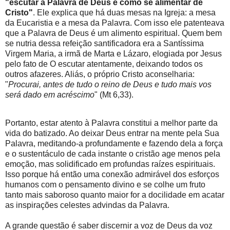
"escutar a Palavra de Deus é como se alimentar de
Cristo"
. Ele explica que há duas mesas na Igreja: a mesa
da Eucaristia e a mesa da Palavra. Com isso ele patenteava
que a Palavra de Deus é um alimento espiritual. Quem bem
se nutria dessa refeição santificadora era a Santíssima
Virgem Maria, a irmã de Marta e Lázaro, elogiada por Jesus
pelo fato de O escutar atentamente, deixando todos os
outros afazeres. Aliás, o próprio Cristo aconselharia:
"
Procurai, antes de tudo o reino de Deus e tudo mais vos
será dado em acréscimo
" (Mt 6,33).
Portanto, estar atento à Palavra constitui a melhor parte da
vida do batizado. Ao deixar Deus entrar na mente pela Sua
Palavra, meditando-a profundamente e fazendo dela a força
e o sustentáculo de cada instante o cristão age menos pela
emoção, mas solidificado em profundas raízes espirituais.
Isso porque há então uma conexão admirável dos esforços
humanos com o pensamento divino e se colhe um fruto
tanto mais saboroso quanto maior for a docilidade em acatar
as inspirações celestes advindas da Palavra.
A grande questão é saber discernir a voz de Deus da voz