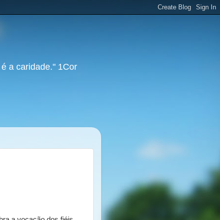
 é a caridade." 1Cor
bra a vocação dos fiéis