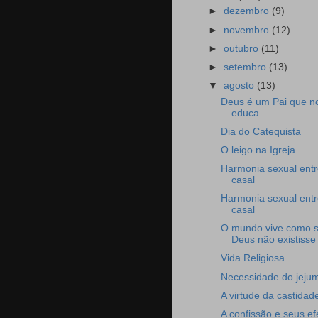
►
dezembro
(9)
►
novembro
(12)
►
outubro
(11)
►
setembro
(13)
▼
agosto
(13)
Deus é um Pai que n
educa
Dia do Catequista
O leigo na Igreja
Harmonia sexual entr
casal
Harmonia sexual entr
casal
O mundo vive como 
Deus não existisse
Vida Religiosa
Necessidade do jeju
A virtude da castidad
A confissão e seus ef