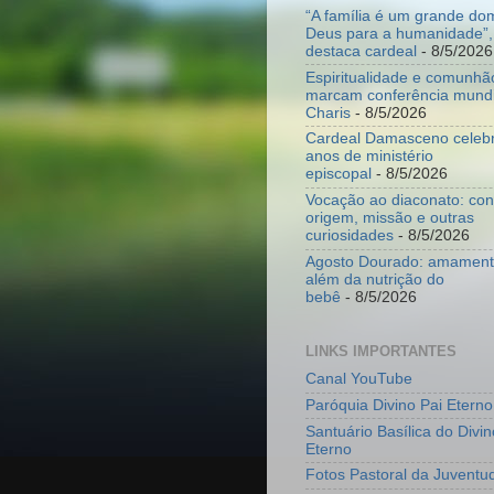
“A família é um grande do
Deus para a humanidade”,
destaca cardeal
- 8/5/2026
Espiritualidade e comunhã
marcam conferência mundi
Charis
- 8/5/2026
Cardeal Damasceno celeb
anos de ministério
episcopal
- 8/5/2026
Vocação ao diaconato: co
origem, missão e outras
curiosidades
- 8/5/2026
Agosto Dourado: amamenta
além da nutrição do
bebê
- 8/5/2026
LINKS IMPORTANTES
Canal YouTube
Paróquia Divino Pai Eterno
Santuário Basílica do Divin
Eterno
Fotos Pastoral da Juventu