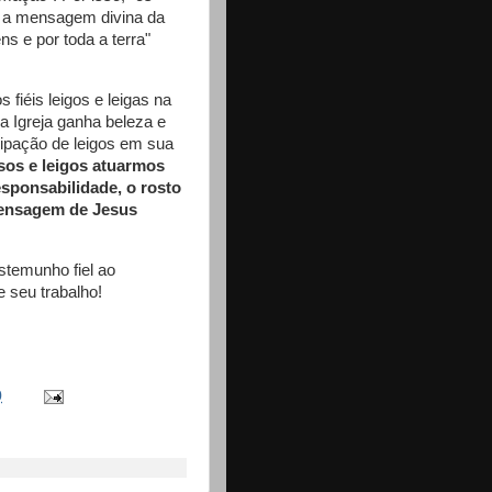
ue a mensagem divina da
s e por toda a terra"
 fiéis leigos e leigas na
a Igreja ganha beleza e
cipação de leigos em sua
sos e leigos atuarmos
sponsabilidade, o rosto
 mensagem de Jesus
estemunho fiel ao
 seu trabalho!
0