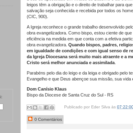
leigos têm a obrigação e o direito de trabalhar para q
salvação seja conhecida e recebida por todos os homen
(CIC, 900).
A Igreja reconhece o grande trabalho desenvolvido pelos
obra evangelizadora. Como bispo, estou ciente de que 
eficiência na medida em que conta com a efetiva parti
obra evangelizadora.
Quando bispos, padres, religio
em igualdade de condições e com igual senso de re
da Igreja Diocesana será muito mais atraente e a
Cristo será melhor anunciada e assimilada
.
Parabéns pelo dia do leigo e da leiga e obrigado pelo t
Evangelho e que Deus abençoe sua missão, sua vida e
Dom Canísio Klaus
Bispo da Diocese de Santa Cruz do Sul - RS
i:
Publicado por
Eder Silva
às
07:22:0
0 Comentários