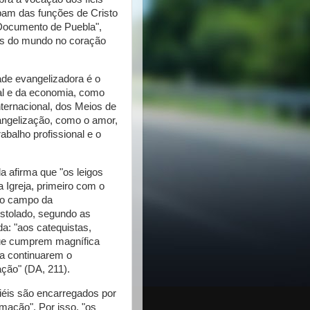
cipam das funções de Cristo
"Documento de Puebla",
ns do mundo no coração
ade evangelizadora é o
ial e da economia, como
nternacional, dos Meios de
angelização, como o amor,
abalho profissional e o
a afirma que "os leigos
 Igreja, primeiro com o
no campo da
ostolado, segundo as
a: "aos catequistas,
que cumprem magnífica
 a continuarem o
ção" (DA, 211).
fiéis são encarregados por
mação". Por isso, "os