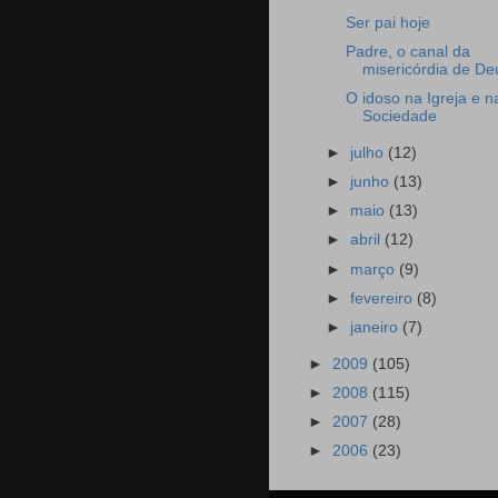
Ser pai hoje
Padre, o canal da
misericórdia de De
O idoso na Igreja e n
Sociedade
►
julho
(12)
►
junho
(13)
►
maio
(13)
►
abril
(12)
►
março
(9)
►
fevereiro
(8)
►
janeiro
(7)
►
2009
(105)
►
2008
(115)
►
2007
(28)
►
2006
(23)