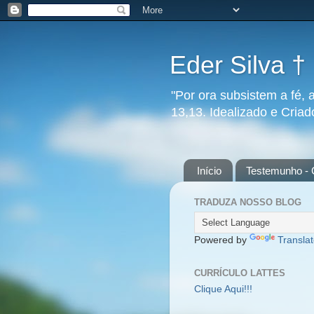
Eder Silva †
"Por ora subsistem a fé, 
13,13. Idealizado e Cria
Início
Testemunho - 
TRADUZA NOSSO BLOG
Powered by
Transla
CURRÍCULO LATTES
Clique Aqui!!!