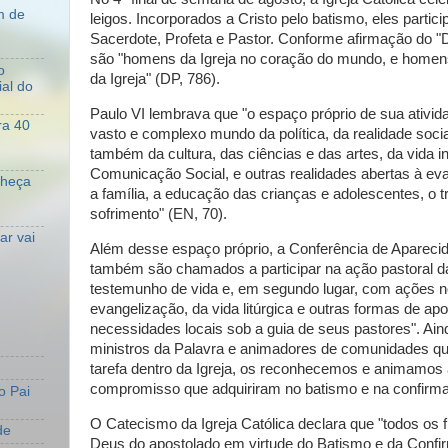
m de
leigos. Incorporados a Cristo pelo batismo, eles parti
Sacerdote, Profeta e Pastor. Conforme afirmação do 
são "homens da Igreja no coração do mundo, e home
o
da Igreja" (DP, 786).
al do
Paulo VI lembrava que "o espaço próprio de sua ativid
ra 40
vasto e complexo mundo da política, da realidade soc
também da cultura, das ciências e das artes, da vida i
Comunicação Social, e outras realidades abertas à ev
nheça
a família, a educação das crianças e adolescentes, o tr
sofrimento" (EN, 70).
r vai
Além desse espaço próprio, a Conferência de Aparecid
também são chamados a participar na ação pastoral da
testemunho de vida e, em segundo lugar, com ações 
evangelização, da vida litúrgica e outras formas de ap
necessidades locais sob a guia de seus pastores". Aind
ministros da Palavra e animadores de comunidades 
tarefa dentro da Igreja, os reconhecemos e animamos
compromisso que adquiriram no batismo e na confirma
o Pai
O Catecismo da Igreja Católica declara que "todos os 
de
Deus do apostolado em virtude do Batismo e da Confir