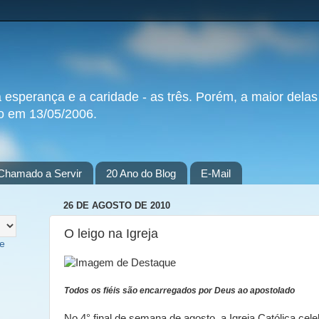
a esperança e a caridade - as três. Porém, a maior delas
do em 13/05/2006.
Chamado a Servir
20 Ano do Blog
E-Mail
26 DE AGOSTO DE 2010
O leigo na Igreja
te
Todos os fiéis são encarregados por Deus ao apostolado
No 4° final de semana de agosto, a Igreja Católica cele