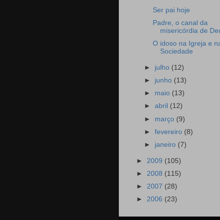
Ser pai hoje
Padre, o canal da
misericórdia de De
O idoso na Igreja e n
Sociedade
►
julho
(12)
►
junho
(13)
►
maio
(13)
►
abril
(12)
►
março
(9)
►
fevereiro
(8)
►
janeiro
(7)
►
2009
(105)
►
2008
(115)
►
2007
(28)
►
2006
(23)