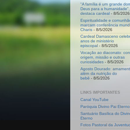
“A família é um grande do
Deus para a humanidade”,
destaca cardeal
- 8/5/2026
Espiritualidade e comunhã
marcam conferência mundi
Charis
- 8/5/2026
Cardeal Damasceno celeb
anos de ministério
episcopal
- 8/5/2026
Vocação ao diaconato: co
origem, missão e outras
curiosidades
- 8/5/2026
Agosto Dourado: amamenta
além da nutrição do
bebê
- 8/5/2026
LINKS IMPORTANTES
Canal YouTube
Paróquia Divino Pai Eterno
Santuário Basílica do Divin
Eterno
Fotos Pastoral da Juventu