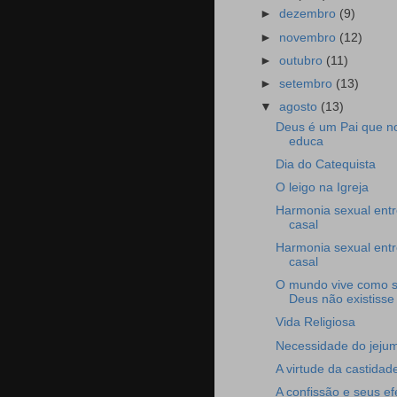
►
dezembro
(9)
►
novembro
(12)
►
outubro
(11)
►
setembro
(13)
▼
agosto
(13)
Deus é um Pai que n
educa
Dia do Catequista
O leigo na Igreja
Harmonia sexual entr
casal
Harmonia sexual entr
casal
O mundo vive como 
Deus não existisse
Vida Religiosa
Necessidade do jeju
A virtude da castidad
A confissão e seus ef