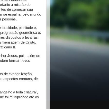
portante a missão do
antes de começar sua
am se espalhar pelo mundo
as pessoas.
otalidade, plenitude e,
 progressão geométrica e,
es dispostos a levar às
 a mensagem de Cristo,
ticano II.
nhor Jesus, pois, além de
tendem formar novos
s de evangelização,
eus aspectos comuns, de
ngelho a toda criatura",
e foi multiplicado até os