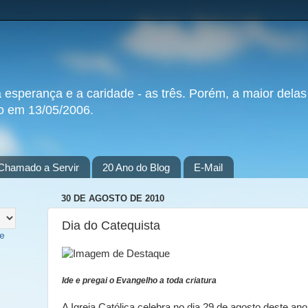
a esperança e a caridade - as três. Porém, a maior delas
do em 13/05/2006.
Chamado a Servir
20 Ano do Blog
E-Mail
30 DE AGOSTO DE 2010
Dia do Catequista
te
Ide e pregai o Evangelho a toda criatura
A Igreja Católica celebra no dia 29 de agosto deste ano