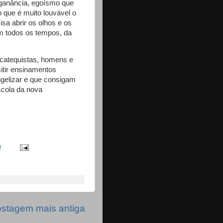
 ganância, egoísmo que
o que é muito louvável o
isa abrir os olhos e os
m todos os tempos, da
catequistas, homens e
itir ensinamentos
ngelizar e que consigam
scola da nova
0
stagem mais antiga