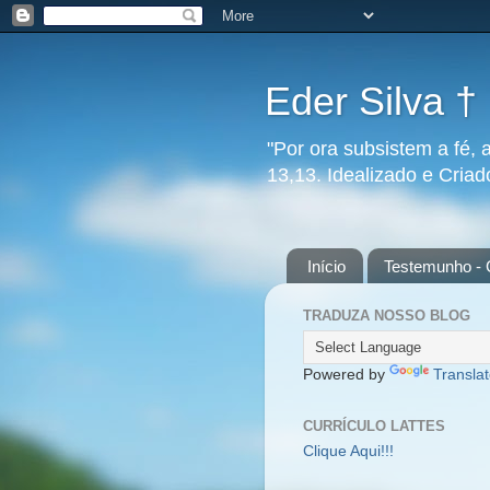
Eder Silva †
"Por ora subsistem a fé, 
13,13. Idealizado e Cria
Início
Testemunho - 
TRADUZA NOSSO BLOG
Powered by
Transla
CURRÍCULO LATTES
Clique Aqui!!!