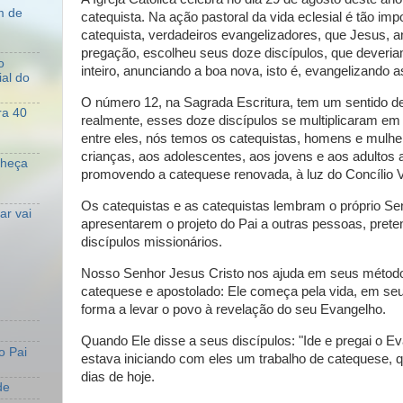
m de
catequista. Na ação pastoral da vida eclesial é tão im
catequista, verdadeiros evangelizadores, que Jesus, 
pregação, escolheu seus doze discípulos, que deveri
o
inteiro, anunciando a boa nova, isto é, evangelizando 
al do
O número 12, na Sagrada Escritura, tem um sentido de t
ra 40
realmente, esses doze discípulos se multiplicaram em
entre eles, nós temos os catequistas, homens e mulher
crianças, aos adolescentes, aos jovens e aos adultos
nheça
promovendo a catequese renovada, à luz do Concílio Va
Os catequistas e as catequistas lembram o próprio Se
r vai
apresentarem o projeto do Pai a outras pessoas, pre
discípulos missionários.
Nosso Senhor Jesus Cristo nos ajuda em seus método
catequese e apostolado: Ele começa pela vida, em s
forma a levar o povo à revelação do seu Evangelho.
Quando Ele disse a seus discípulos: "Ide e pregai o Eva
o Pai
estava iniciando com eles um trabalho de catequese, qu
dias de hoje.
de