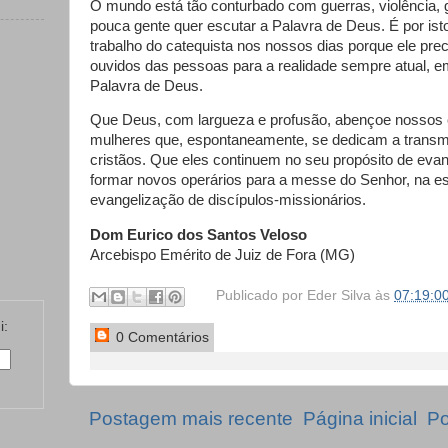
O mundo está tão conturbado com guerras, violência,
pouca gente quer escutar a Palavra de Deus. É por ist
trabalho do catequista nos nossos dias porque ele prec
ouvidos das pessoas para a realidade sempre atual, e
Palavra de Deus.
Que Deus, com largueza e profusão, abençoe nossos 
mulheres que, espontaneamente, se dedicam a transm
cristãos. Que eles continuem no seu propósito de eva
formar novos operários para a messe do Senhor, na e
evangelização de discípulos-missionários.
Dom Eurico dos Santos Veloso
Arcebispo Emérito de Juiz de Fora (MG)
Publicado por
Eder Silva
às
07:19:0
i:
0 Comentários
Postagem mais recente
Página inicial
Po