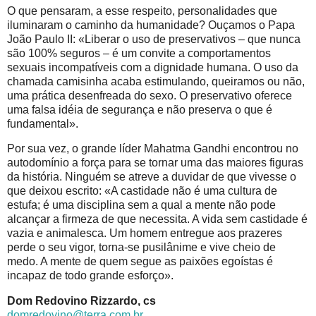
O que pensaram, a esse respeito, personalidades que
iluminaram o caminho da humanidade? Ouçamos o Papa
João Paulo II: «Liberar o uso de preservativos – que nunca
são 100% seguros – é um convite a comportamentos
sexuais incompatíveis com a dignidade humana. O uso da
chamada camisinha acaba estimulando, queiramos ou não,
uma prática desenfreada do sexo. O preservativo oferece
uma falsa idéia de segurança e não preserva o que é
fundamental».
Por sua vez, o grande líder Mahatma Gandhi encontrou no
autodomínio a força para se tornar uma das maiores figuras
da história. Ninguém se atreve a duvidar de que vivesse o
que deixou escrito: «A castidade não é uma cultura de
estufa; é uma disciplina sem a qual a mente não pode
alcançar a firmeza de que necessita. A vida sem castidade é
vazia e animalesca. Um homem entregue aos prazeres
perde o seu vigor, torna-se pusilânime e vive cheio de
medo. A mente de quem segue as paixões egoístas é
incapaz de todo grande esforço».
Dom Redovino Rizzardo, cs
domredovino@terra.com.br