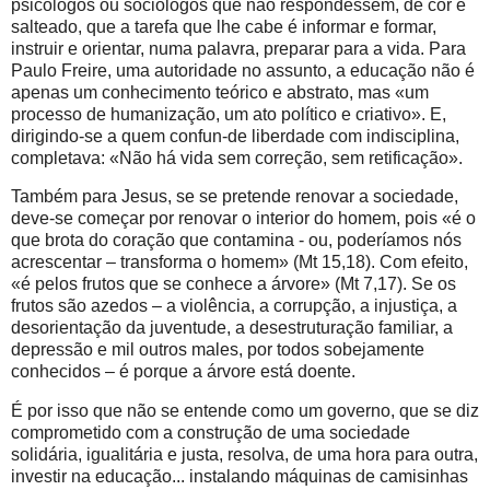
psicólogos ou sociólogos que não respondessem, de cor e
salteado, que a tarefa que lhe cabe é informar e formar,
instruir e orientar, numa palavra, preparar para a vida. Para
Paulo Freire, uma autoridade no assunto, a educação não é
apenas um conhecimento teórico e abstrato, mas «um
processo de humanização, um ato político e criativo». E,
dirigindo-se a quem confun-de liberdade com indisciplina,
completava: «Não há vida sem correção, sem retificação».
Também para Jesus, se se pretende renovar a sociedade,
deve-se começar por renovar o interior do homem, pois «é o
que brota do coração que contamina - ou, poderíamos nós
acrescentar – transforma o homem» (Mt 15,18). Com efeito,
«é pelos frutos que se conhece a árvore» (Mt 7,17). Se os
frutos são azedos – a violência, a corrupção, a injustiça, a
desorientação da juventude, a desestruturação familiar, a
depressão e mil outros males, por todos sobejamente
conhecidos – é porque a árvore está doente.
É por isso que não se entende como um governo, que se diz
comprometido com a construção de uma sociedade
solidária, igualitária e justa, resolva, de uma hora para outra,
investir na educação... instalando máquinas de camisinhas