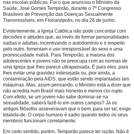
nas escolas públicas. Foi o que anunciou o Ministro da
Saúde, José Gomes Temporão, durante o 7º Congresso
Brasileiro de Prevenção das Doenças Sexualmente
Transmissíveis, em Florianópolis, no dia 26 de junho.
Evidentemente, a Igreja Católica não pode concordar com
decisões e atitudes que, ao invés de formar personalidades
sadias e adultas, incentivando o autodomínio e o respeito
pelo outro, fomentam o uso irresponsável do sexo e uma
promiscuidade malsã. Para Temporão, a maioria dos
adolescentes e jovens não se preocupa com as normas de
uma Igreja que lhes parece ultrapassada. É para eles, para
lhes evitar uma gravidez indesejada ou, pior ainda, a
contaminação pela AIDS, que estão sendo implantadas tais
máquinas. Mas, assim pensando, o Ministro está a dizer que
não acredita num Brasil mais honesto e menos cor-rupto.
Com efeito, se um jovem não sabe dominar-se na
sexualidade, saberá fazê-lo em outros campos? Já os
antigos filósofos asseveravam que o bem, para ser tal, exige
totalida-de. O corpo humano é sadio quando todos os seus
membros funcionam corretamente.
Em certo sentido, porém, Temporão parece ter razão. Não é