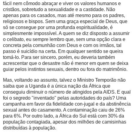
fácil nem cômodo abraçar e viver os valores humanos e
cristãos, sobretudo a sexualidade e a castidade. Não
apenas para os casados, mas até mesmo para os padres,
religiosos e bispos. Sem uma graça especial de Deus, que
só se consegue por uma profunda espiritualidade, é
simplesmente impossível. A quem se diz disposto a assumir
o celibato, eu sempre lembro que, sem uma opção clara e
concreta pela comunhão com Deus e com os irmãos, tal
passo é suicídio na certa. Em qualquer sentido se queira
tomá-lo. Para ser sincero, porém, eu deveria também
acrescentar que o desastre não é menor em quem se deixa
guiar pelos instintos sexuais, dentro ou fora do matrimônio.
Mas, voltando ao assunto, talvez o Ministro Temporão não
saiba que a Uganda é a única nação da África que
conseguiu diminuir o número de atingidos pela AIDS. E qual
foi o segredo "inventado" pelas autoridades do país? Uma
campanha em favor da fidelidade con-jugal e da abstinência
sexual antes do casamento. A contaminação caiu de 26%
para 6%. Por outro lado, a África do Sul está com 30% da
população contagiada, apesar dos milhões de camisinhas
distribuídas à população.