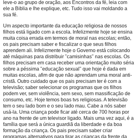
leve-o ao grupo de oração, aos Encontros da fé, leia com
ele a Biblia e lhe explique, etc. Tudo isso vai moldando a
sua fé.
Um aspecto importante da educação religiosa de nossos
filhos está ligado com a escola. Infelizmente hoje se ensina
muita coisa errada em termos de moral nas escolas; então,
os pais precisam saber e fiscalizar o que seus filhos
aprendem ali. Infelizmente hoje o Governo está colocando
até máquinas para distribuir "camisinhas" nas escolas. Os
filhos precisam em casa receber uma orientação muito séria
sobre a péssima "educação sexual" que hoje é dada em
muitas escolas, afim de que não aprendam uma moral anti-
cristã. Outro cuidado que os pais precisam ter é com a
televisão; saber selecionar os programas que os filhos
podem ver, sem violência, sem sexo, sem massificação de
consumo, etc. Hoje temos boas tvs religiosas. A televisão
tem o seu lado bom e o seu lado mau. Cabe a nós saber
usá-la. Uma criança pode ficar até cerca de 700 horas por
ano na frente de um televisor ligado. Mais uma vez aqui, é a
família que será a única guardiã da liberdade e da boa
formação da criança. Os pais precisam saber criar
programas alternativos para tirar as crianças da frente da