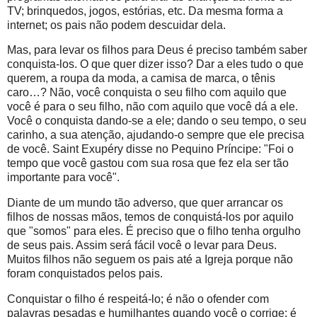
TV; brinquedos, jogos, estórias, etc. Da mesma forma a
internet; os pais não podem descuidar dela.
Mas, para levar os filhos para Deus é preciso também saber
conquista-los. O que quer dizer isso? Dar a eles tudo o que
querem, a roupa da moda, a camisa de marca, o tênis
caro…? Não, você conquista o seu filho com aquilo que
você é para o seu filho, não com aquilo que você dá a ele.
Você o conquista dando-se a ele; dando o seu tempo, o seu
carinho, a sua atenção, ajudando-o sempre que ele precisa
de você. Saint Exupéry disse no Pequino Príncipe: "Foi o
tempo que você gastou com sua rosa que fez ela ser tão
importante para você".
Diante de um mundo tão adverso, que quer arrancar os
filhos de nossas mãos, temos de conquistá-los por aquilo
que "somos" para eles. É preciso que o filho tenha orgulho
de seus pais. Assim será fácil você o levar para Deus.
Muitos filhos não seguem os pais até a Igreja porque não
foram conquistados pelos pais.
Conquistar o filho é respeitá-lo; é não o ofender com
palavras pesadas e humilhantes quando você o corrige; é