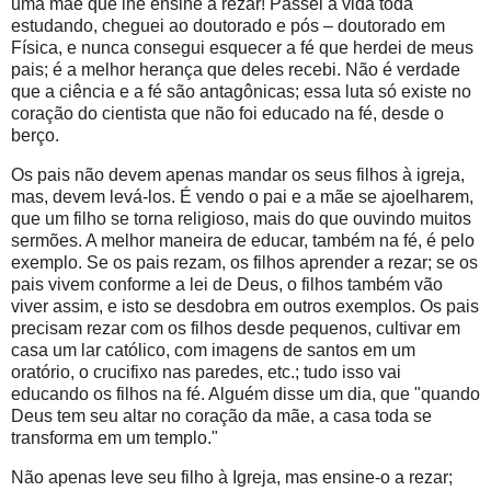
uma mãe que lhe ensine a rezar! Passei a vida toda
estudando, cheguei ao doutorado e pós – doutorado em
Física, e nunca consegui esquecer a fé que herdei de meus
pais; é a melhor herança que deles recebi. Não é verdade
que a ciência e a fé são antagônicas; essa luta só existe no
coração do cientista que não foi educado na fé, desde o
berço.
Os pais não devem apenas mandar os seus filhos à igreja,
mas, devem levá-los. É vendo o pai e a mãe se ajoelharem,
que um filho se torna religioso, mais do que ouvindo muitos
sermões. A melhor maneira de educar, também na fé, é pelo
exemplo. Se os pais rezam, os filhos aprender a rezar; se os
pais vivem conforme a lei de Deus, o filhos também vão
viver assim, e isto se desdobra em outros exemplos. Os pais
precisam rezar com os filhos desde pequenos, cultivar em
casa um lar católico, com imagens de santos em um
oratório, o crucifixo nas paredes, etc.; tudo isso vai
educando os filhos na fé. Alguém disse um dia, que "quando
Deus tem seu altar no coração da mãe, a casa toda se
transforma em um templo."
Não apenas leve seu filho à Igreja, mas ensine-o a rezar;