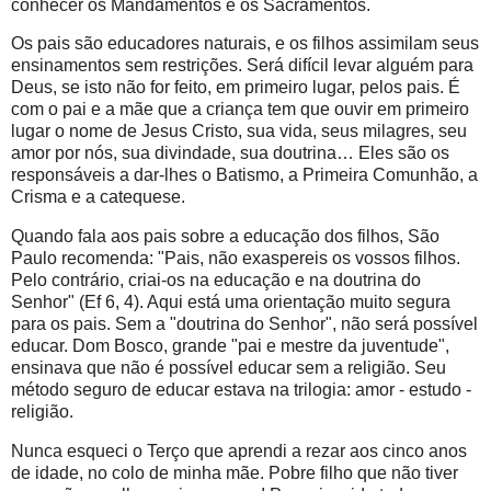
conhecer os Mandamentos e os Sacramentos.
Os pais são educadores naturais, e os filhos assimilam seus
ensinamentos sem restrições. Será difícil levar alguém para
Deus, se isto não for feito, em primeiro lugar, pelos pais. É
com o pai e a mãe que a criança tem que ouvir em primeiro
lugar o nome de Jesus Cristo, sua vida, seus milagres, seu
amor por nós, sua divindade, sua doutrina… Eles são os
responsáveis a dar-lhes o Batismo, a Primeira Comunhão, a
Crisma e a catequese.
Quando fala aos pais sobre a educação dos filhos, São
Paulo recomenda: "Pais, não exaspereis os vossos filhos.
Pelo contrário, criai-os na educação e na doutrina do
Senhor" (Ef 6, 4). Aqui está uma orientação muito segura
para os pais. Sem a "doutrina do Senhor", não será possível
educar. Dom Bosco, grande "pai e mestre da juventude",
ensinava que não é possível educar sem a religião. Seu
método seguro de educar estava na trilogia: amor - estudo -
religião.
Nunca esqueci o Terço que aprendi a rezar aos cinco anos
de idade, no colo de minha mãe. Pobre filho que não tiver