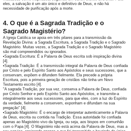
eles, a salvação é um ato único e definitivo de Deus, e não há
necessidade de purificação após a morte.
4. O que é a Sagrada Tradição e o
Sagrado Magistério?
A Igreja Católica se apoia em três pilares para a transmissão da
Revelação Divina: a
Sagrada Escritura
, a
Sagrada Tradição
e o
Sagrado
Magistério
. Muitas vezes, a Sagrada Tradição e o Sagrado Magistério
são mal compreendidos ou ignorados.
•
Sagrada Escritura:
É a Palavra de Deus escrita sob inspiração divina
[4].
•
Sagrada Tradição:
É a transmissão integral da Palavra de Deus confiada
por Cristo e pelo Espírito Santo aos Apóstolos e seus sucessores, que a
conservam, expõem e difundem fielmente. Ela precede a própria
Escritura, pois a primeira geração de cristãos não tinha um Novo
Testamento escrito [4].
"A sagrada Tradição, por sua vez, conserva a Palavra de Deus, confiada
por Cristo Senhor e pelo Espírito Santo aos Apóstolos, e transmite-a
integralmente aos seus sucessores, para que eles, com a luz do Espírito
da verdade, fielmente a conservem, exponham e difundam na sua
pregação" [4].
•
Sagrado Magistério:
É o encargo de interpretar autenticamente a Palavra
de Deus, escrita ou contida na Tradição. Essa autoridade foi confiada
apenas ao Magistério vivo da Igreja, ou seja, aos bispos em comunhão
com o Papa [4]. O Magistério não está acima da Palavra de Deus, mas a