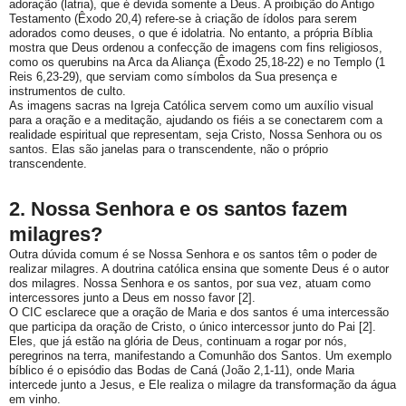
adoração (latria), que é devida somente a Deus. A proibição do Antigo
Testamento (Êxodo 20,4) refere-se à criação de ídolos para serem
adorados como deuses, o que é idolatria. No entanto, a própria Bíblia
mostra que Deus ordenou a confecção de imagens com fins religiosos,
como os querubins na Arca da Aliança (Êxodo 25,18-22) e no Templo (1
Reis 6,23-29), que serviam como símbolos da Sua presença e
instrumentos de culto.
As imagens sacras na Igreja Católica servem como um auxílio visual
para a oração e a meditação, ajudando os fiéis a se conectarem com a
realidade espiritual que representam, seja Cristo, Nossa Senhora ou os
santos. Elas são janelas para o transcendente, não o próprio
transcendente.
2. Nossa Senhora e os santos fazem
milagres?
Outra dúvida comum é se Nossa Senhora e os santos têm o poder de
realizar milagres. A doutrina católica ensina que
somente Deus é o autor
dos milagres
. Nossa Senhora e os santos, por sua vez, atuam como
intercessores
junto a Deus em nosso favor [2].
O CIC esclarece que a oração de Maria e dos santos é uma intercessão
que participa da oração de Cristo, o único intercessor junto do Pai [2].
Eles, que já estão na glória de Deus, continuam a rogar por nós,
peregrinos na terra, manifestando a
Comunhão dos Santos
. Um exemplo
bíblico é o episódio das Bodas de Caná (João 2,1-11), onde Maria
intercede junto a Jesus, e Ele realiza o milagre da transformação da água
em vinho.