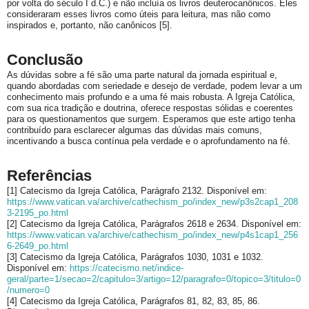
por volta do século I d.C.) e não incluía os livros deuterocanônicos. Eles
consideraram esses livros como úteis para leitura, mas não como
inspirados e, portanto, não canônicos [5].
Conclusão
As dúvidas sobre a fé são uma parte natural da jornada espiritual e,
quando abordadas com seriedade e desejo de verdade, podem levar a um
conhecimento mais profundo e a uma fé mais robusta. A Igreja Católica,
com sua rica tradição e doutrina, oferece respostas sólidas e coerentes
para os questionamentos que surgem. Esperamos que este artigo tenha
contribuído para esclarecer algumas das dúvidas mais comuns,
incentivando a busca contínua pela verdade e o aprofundamento na fé.
Referências
[1] Catecismo da Igreja Católica, Parágrafo 2132. Disponível em:
https://www.vatican.va/archive/cathechism_po/index_new/p3s2cap1_208
3-2195_po.html
[2] Catecismo da Igreja Católica, Parágrafos 2618 e 2634. Disponível em:
https://www.vatican.va/archive/cathechism_po/index_new/p4s1cap1_256
6-2649_po.html
[3] Catecismo da Igreja Católica, Parágrafos 1030, 1031 e 1032.
Disponível em:
https://catecismo.net/indice-
geral/parte=1/secao=2/capitulo=3/artigo=12/paragrafo=0/topico=3/titulo=0
/numero=0
[4] Catecismo da Igreja Católica, Parágrafos 81, 82, 83, 85, 86.