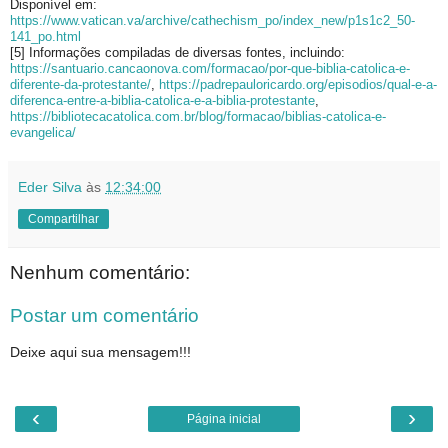
Disponível em:
https://www.vatican.va/archive/cathechism_po/index_new/p1s1c2_50-
141_po.html
[5] Informações compiladas de diversas fontes, incluindo:
https://santuario.cancaonova.com/formacao/por-que-biblia-catolica-e-
diferente-da-protestante/
,
https://padrepauloricardo.org/episodios/qual-e-a-
diferenca-entre-a-biblia-catolica-e-a-biblia-protestante
,
https://bibliotecacatolica.com.br/blog/formacao/biblias-catolica-e-
evangelica/
Eder Silva
às
12:34:00
Compartilhar
Nenhum comentário:
Postar um comentário
Deixe aqui sua mensagem!!!
‹
›
Página inicial