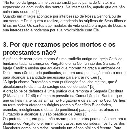
"No tempo da Igreja, a intercessão cristã participa na de Cristo: é a
expressão da comunhão dos santos. Na intercessão, aquele que ora não
«olha aos seus...»" [2].
Quando um milagre acontece por intercessão de Nossa Senhora ou de
um santo, é Deus quem o realiza, atendendo às súplicas de Seus filhos e
filhas no Céu. Os santos são modelos de vida cristã e amigos de Deus, e
sua intercessão é poderosa por sua proximidade com Ele.
3. Por que rezamos pelos mortos e os
protestantes não?
A prática de rezar pelos mortos é uma tradição antiga na Igreja Católica,
fundamentada na crença do
Purgatório
e na
Comunhão dos Santos
. A
Igreja Católica ensina que aqueles que morrem na graça e amizade de
Deus, mas não de todo purificados, sofrem uma purificação após a morte
para alcançar a santidade necessária para entrar no Céu [3].
"A Igreja chama Purgatório a esta purificação final dos eleitos, que é
absolutamente distinta do castigo dos condenados" [3].
A oração pelos defuntos é uma prática que remonta à Sagrada Escritura
(2 Macabeus 12,46) e é uma expressão da Comunhão dos Santos, que
une os fiéis na terra, as almas no Purgatório e os santos no Céu. Os fiéis
na terra podem oferecer sufrágios (como o Sacrifício Eucarístico,
esmolas, indulgências e obras de penitência) para ajudar as almas no
Purgatório a alcançar a visão beatífica de Deus [3].
Os protestantes, em geral, não rezam pelos mortos porque não aceitam a
doutrina do Purgatório e, em muitos casos, não consideram os livros dos
Macabeus como inspirados, seguindo um cânon bíblico diferente. Para