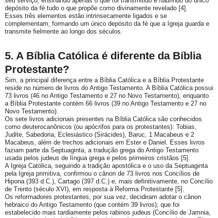
seu serviço, ensinando apenas o que foi transmitido e haurindo do único
depósito da fé tudo o que propõe como divinamente revelado [4].
Esses três elementos estão intrinsecamente ligados e se
complementam, formando um único depósito da fé que a Igreja guarda e
transmite fielmente ao longo dos séculos.
5. A Bíblia Católica é diferente da Bíblia
Protestante?
Sim, a principal diferença entre a Bíblia Católica e a Bíblia Protestante
reside no
número de livros do Antigo Testamento
. A Bíblia Católica possui
73 livros (46 no Antigo Testamento e 27 no Novo Testamento), enquanto
a Bíblia Protestante contém 66 livros (39 no Antigo Testamento e 27 no
Novo Testamento).
Os sete livros adicionais presentes na Bíblia Católica são conhecidos
como
deuterocanônicos
(ou apócrifos para os protestantes): Tobias,
Judite, Sabedoria, Eclesiástico (Sirácides), Baruc, 1 Macabeus e 2
Macabeus, além de trechos adicionais em Ester e Daniel. Esses livros
faziam parte da Septuaginta, a tradução grega do Antigo Testamento
usada pelos judeus de língua grega e pelos primeiros cristãos [5].
A Igreja Católica, seguindo a tradição apostólica e o uso da Septuaginta
pela Igreja primitiva, confirmou o cânon de 73 livros nos Concílios de
Hipona (393 d.C.), Cartago (397 d.C.) e, mais definitivamente, no Concílio
de Trento (século XVI), em resposta à Reforma Protestante [5].
Os reformadores protestantes, por sua vez, decidiram adotar o cânon
hebraico do Antigo Testamento (que contém 39 livros), que foi
estabelecido mais tardiamente pelos rabinos judeus (Concílio de Jamnia,