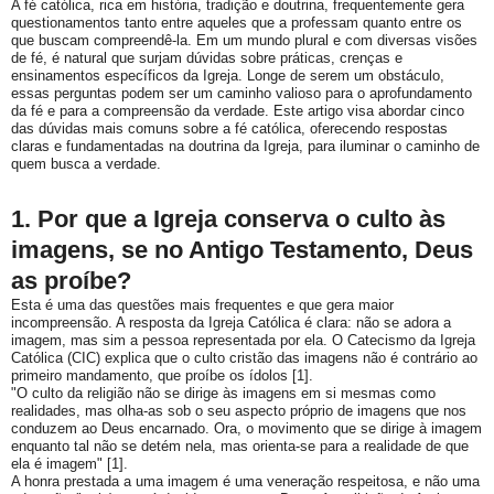
A fé católica, rica em história, tradição e doutrina, frequentemente gera
questionamentos tanto entre aqueles que a professam quanto entre os
que buscam compreendê-la. Em um mundo plural e com diversas visões
de fé, é natural que surjam dúvidas sobre práticas, crenças e
ensinamentos específicos da Igreja. Longe de serem um obstáculo,
essas perguntas podem ser um caminho valioso para o aprofundamento
da fé e para a compreensão da verdade. Este artigo visa abordar cinco
das dúvidas mais comuns sobre a fé católica, oferecendo respostas
claras e fundamentadas na doutrina da Igreja, para iluminar o caminho de
quem busca a verdade.
1. Por que a Igreja conserva o culto às
imagens, se no Antigo Testamento, Deus
as proíbe?
Esta é uma das questões mais frequentes e que gera maior
incompreensão. A resposta da Igreja Católica é clara: não se adora a
imagem, mas sim a pessoa representada por ela. O
Catecismo da Igreja
Católica
(CIC) explica que o culto cristão das imagens não é contrário ao
primeiro mandamento, que proíbe os ídolos [1].
"O culto da religião não se dirige às imagens em si mesmas como
realidades, mas olha-as sob o seu aspecto próprio de imagens que nos
conduzem ao Deus encarnado. Ora, o movimento que se dirige à imagem
enquanto tal não se detém nela, mas orienta-se para a realidade de que
ela é imagem" [1].
A honra prestada a uma imagem é uma
veneração respeitosa
, e não uma