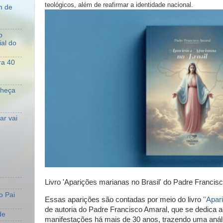
teológicos, além de reafirmar a identidade nacional.
m de
o
al do
ra 40
nheça
r vai
Livro 'Aparições marianas no Brasil' do Padre Francis
o Pai
Essas aparições são contadas por meio do livro
''Apar
de autoria do Padre Francisco Amaral, que se dedica 
de
manifestações há mais de 30 anos, trazendo uma anál