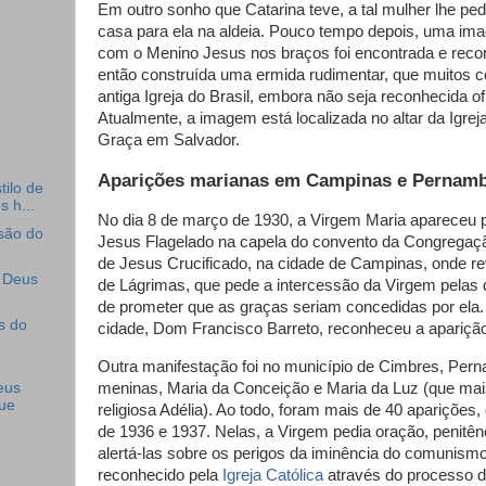
Em outro sonho que Catarina teve, a tal mulher lhe p
casa para ela na aldeia. Pouco tempo depois, uma im
com o Menino Jesus nos braços foi encontrada e recon
então construída uma ermida rudimentar, que muitos 
antiga Igreja do Brasil, embora não seja reconhecida of
Atualmente, a imagem está localizada no altar da Igre
Graça em Salvador.
Aparições marianas em Campinas e Pernam
tilo de
s h...
No dia 8 de março de 1930, a Virgem Maria apareceu p
ssão do
Jesus Flagelado na capela do convento da Congregaç
de Jesus Crucificado, na cidade de Campinas, onde r
e Deus
de Lágrimas, que pede a intercessão da Virgem pelas 
de prometer que as graças seriam concedidas por ela.
s do
cidade, Dom Francisco Barreto, reconheceu a apariçã
Outra manifestação foi no município de Cimbres, Per
meninas, Maria da Conceição e Maria da Luz (que mais
eus
que
religiosa Adélia). Ao todo, foram mais de 40 aparições,
de 1936 e 1937. Nelas, a Virgem pedia oração, penitên
alertá-las sobre os perigos da iminência do comunismo
reconhecido pela
Igreja Católica
através do processo de