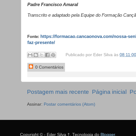
Padre Francisco Amaral
Transcrito e adaptado pela Equipe do Formação Canç
https://formacao.cancaonova.com/nossa-sen
Fonte:
faz-presente/
Publicado por
Eder Silva
às
08:11:0
0 Comentários
Postagem mais recente
Página inicial
Po
Assinar:
Postar comentários (Atom)
Copyright © - Eder Silva †. Tecnologia do
Blogger
.