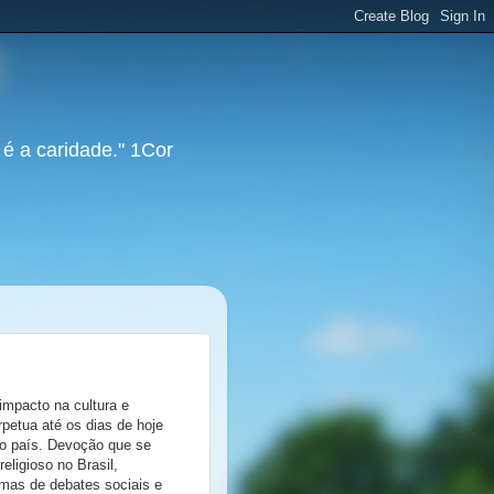
 é a caridade." 1Cor
mpacto na cultura e
rpetua até os dias de hoje
do país. Devoção que se
eligioso no Brasil,
emas de debates sociais e