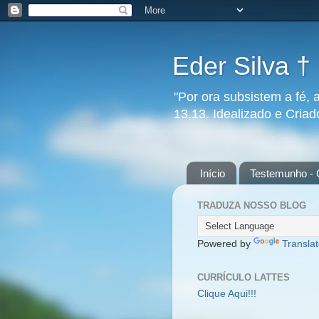
Eder Silva †
"Por ora subsistem a fé, 
13,13. Idealizado e Cria
Início
Testemunho - 
TRADUZA NOSSO BLOG
Powered by
Transla
CURRÍCULO LATTES
Clique Aqui!!!