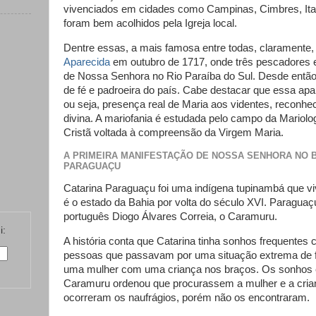
vivenciados em cidades como Campinas, Cimbres, Ita
foram bem acolhidos pela Igreja local.
Dentre essas, a mais famosa entre todas, claramente,
Aparecida
em outubro de 1717, onde três pescadore
de Nossa Senhora no Rio Paraíba do Sul. Desde entã
de fé e padroeira do país. Cabe destacar que essa apa
ou seja, presença real de Maria aos videntes, reconhe
divina. A mariofania é estudada pelo campo da Mariolo
Cristã voltada à compreensão da Virgem Maria.
A PRIMEIRA MANIFESTAÇÃO DE NOSSA SENHORA NO B
PARAGUAÇU
Catarina Paraguaçu foi uma indígena tupinambá que vi
é o estado da Bahia por volta do século XVI. Paraguaç
português Diogo Álvares Correia, o Caramuru.
i:
A história conta que Catarina tinha sonhos frequentes
pessoas que passavam por uma situação extrema de fo
uma mulher com uma criança nos braços. Os sonhos e
Caramuru ordenou que procurassem a mulher e a crian
ocorreram os naufrágios, porém não os encontraram.