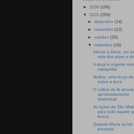
►
2026
(106)
▼
2025
(259)
►
dezembro
(14)
►
novembro
(13)
►
outubro
(25)
▼
setembro
(18)
Adorar a Deus, um es
vida dos anjos e do
A atual e urgente mi
catequista
Mulher, uma força d
sobre a terra
O cultivo da fé atravé
aprofundamento
intelectual
As lições de São Mat
para todo aquele 
busca...
Quando Maria se faz
presente