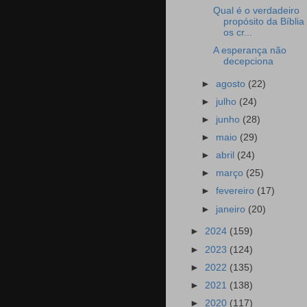
Qual é o verdadeiro
propósito da Bíblia
os cr...
A esperança não
decepciona
►
agosto
(22)
►
julho
(24)
►
junho
(28)
►
maio
(29)
►
abril
(24)
►
março
(25)
►
fevereiro
(17)
►
janeiro
(20)
►
2024
(159)
►
2023
(124)
►
2022
(135)
►
2021
(138)
►
2020
(117)