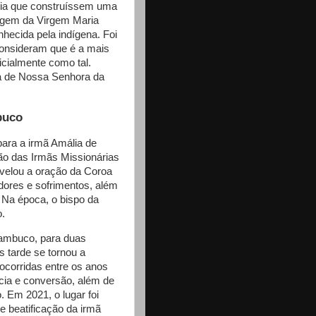
edia que construíssem uma
agem da Virgem Maria
hecida pela indígena. Foi
consideram que é a mais
icialmente como tal.
ja de Nossa Senhora da
buco
ara a irmã Amália de
ão das Irmãs Missionárias
evelou a oração da Coroa
dores e sofrimentos, além
 Na época, o bispo da
o.
nambuco, para duas
 tarde se tornou a
 ocorridas entre os anos
cia e conversão, além de
. Em 2021, o lugar foi
 beatificação da irmã