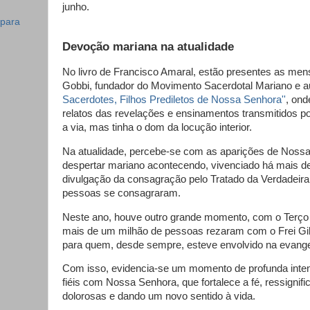
junho.
 para
Devoção mariana na atualidade
No livro de Francisco Amaral, estão presentes as me
Gobbi, fundador do Movimento Sacerdotal Mariano e au
Sacerdotes, Filhos Prediletos de Nossa Senhora''
, on
relatos das revelações e ensinamentos transmitidos p
a via, mas tinha o dom da locução interior.
Na atualidade, percebe-se com as aparições de Noss
despertar mariano acontecendo, vivenciado há mais d
divulgação da consagração pelo Tratado da Verdadeir
pessoas se consagraram.
Neste ano, houve outro grande momento, com o Terço
mais de um milhão de pessoas rezaram com o Frei Gils
para quem, desde sempre, esteve envolvido na evange
Com isso, evidencia-se um momento de profunda inte
fiéis com Nossa Senhora, que fortalece a fé, ressignif
dolorosas e dando um novo sentido à vida.