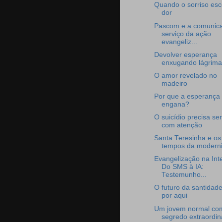
Quando o sorriso es
dor
Pascom e a comunic
serviço da ação
evangeliz...
Devolver esperança
enxugando lágrima
O amor revelado no
madeiro
Por que a esperança
engana?
O suicídio precisa ser
com atenção
Santa Teresinha e os
tempos da modern
Evangelização na Inte
Do SMS à IA:
Testemunho...
O futuro da santidad
por aqui
Um jovem normal co
segredo extraordin