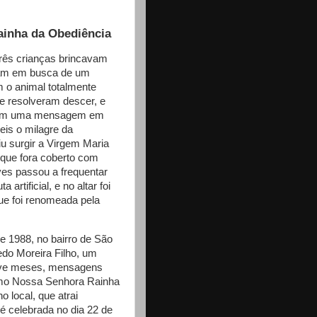
ainha da Obediência
três crianças brincavam
ram em busca de um
m o animal totalmente
e resolveram descer, e
u com uma mensagem em
reis o milagre da
u surgir a Virgem Maria
 que fora coberto com
ves passou a frequentar
rtificial, e no altar foi
e foi renomeada pela
e 1988, no bairro de São
do Moreira Filho, um
ove meses, mensagens
como Nossa Senhora Rainha
 local, que atrai
é celebrada no dia 22 de