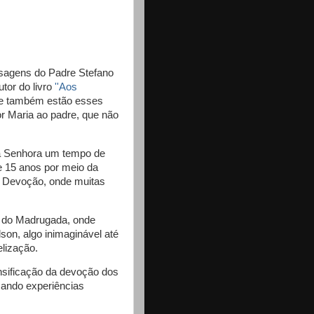
nsagens do Padre Stefano
tor do livro
''Aos
de também estão esses
or Maria ao padre, que não
a Senhora um tempo de
e 15 anos por meio da
a Devoção, onde muitas
 do Madrugada, onde
on, algo inimaginável até
lização.
nsificação da devoção dos
icando experiências