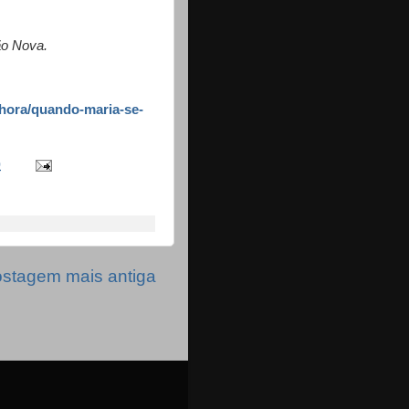
ão Nova.
hora/quando-maria-se-
0
stagem mais antiga