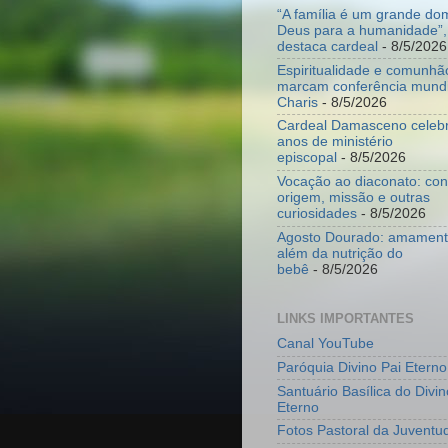
“A família é um grande do
Deus para a humanidade”,
destaca cardeal
- 8/5/2026
Espiritualidade e comunhã
marcam conferência mundi
Charis
- 8/5/2026
Cardeal Damasceno celeb
anos de ministério
episcopal
- 8/5/2026
Vocação ao diaconato: co
origem, missão e outras
curiosidades
- 8/5/2026
Agosto Dourado: amamenta
além da nutrição do
bebê
- 8/5/2026
LINKS IMPORTANTES
Canal YouTube
Paróquia Divino Pai Eterno
Santuário Basílica do Divin
Eterno
Fotos Pastoral da Juventu