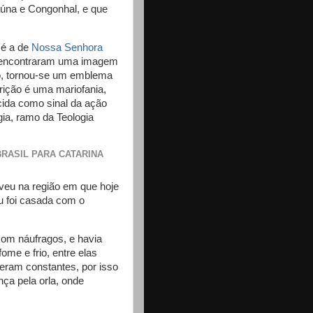
úna e Congonhal, e que
 é a de
Nossa Senhora
s encontraram uma imagem
o, tornou-se um emblema
rição é uma mariofania,
cida como sinal da ação
gia, ramo da Teologia
RASIL PARA CATARINA
veu na região em que hoje
u foi casada com o
 com náufragos, e havia
me e frio, entre elas
ram constantes, por isso
ça pela orla, onde