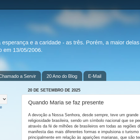
a esperança e a caridade - as três. Porém, a maior delas
do em 13/05/2006.
Chamado a Servir
20 Ano do Blog
E-Mail
20 DE SETEMBRO DE 2025
Quando Maria se faz presente
te
A devoção a Nossa Senhora, desde sempre, teve um grande i
religiosidade brasileira, sendo um símbolo nacional que se pe
através da fé de milhões de brasileiros em todas as regiões 
manifesta das mais diferentes formas e impulsiona o turismo r
principalmente em relação às aparições marianas, que são t