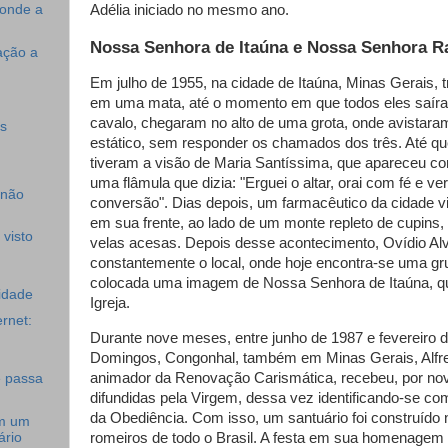
Adélia iniciado no mesmo ano.
conde a
Nossa Senhora de Itaúna e Nossa Senhora R
ação a
Em julho de 1955, na cidade de Itaúna, Minas Gerais, 
em uma mata, até o momento em que todos eles saí
cavalo, chegaram no alto de uma grota, onde avistara
s
estático, sem responder os chamados dos três. Até qu
tiveram a visão de Maria Santíssima, que aparece
uma flâmula que dizia: "Erguei o altar, orai com fé e ve
 não
conversão". Dias depois, um farmacêutico da cidade vi
em sua frente, ao lado de um monte repleto de cupins,
 visto
velas acesas. Depois desse acontecimento, Ovídio Al
constantemente o local, onde hoje encontra-se uma gruta a
colocada uma imagem de Nossa Senhora de Itaúna, qu
idade
Igreja.
rnet:
Durante nove meses, entre junho de 1987 e fevereiro d
Domingos, Congonhal, também em Minas Gerais, Alfre
animador da Renovação Carismática, recebeu, por n
e passa
difundidas pela Virgem, dessa vez identificando-se 
da Obediência. Com isso, um santuário foi construído no
m um
ário
romeiros de todo o Brasil. A festa em sua homenagem 