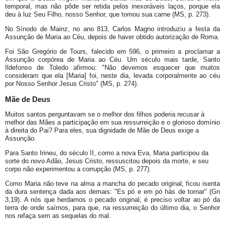
temporal, mas não pôde ser retida pelos inexoráveis laços, porque ela
deu à luz Seu Filho, nosso Senhor, que tomou sua carne (MS, p. 273).
No Sínodo de Mainz, no ano 813, Carlos Magno introduziu a festa da
Assunção de Maria ao Céu, depois de haver obtido autorização de Roma.
Foi São Gregório de Tours, falecido em 596, o primeiro a proclamar a
Assunção corpórea de Maria ao Céu. Um século mais tarde, Santo
Ildefonso de Toledo afirmou: "Não devemos esquecer que muitos
consideram que ela [Maria] foi, neste dia, levada corporalmente ao céu
por Nosso Senhor Jesus Cristo" (MS, p. 274).
Mãe de Deus
Muitos santos perguntavam se o melhor dos filhos poderia recusar à
melhor das Mães a participação em sua ressurreição e o glorioso domínio
à direita do Pai? Para eles, sua dignidade de Mãe de Deus exige a
Assunção.
Para Santo Irineu, do século II, como a nova Eva, Maria participou da
sorte do novo Adão, Jesus Cristo, ressuscitou depois da morte, e seu
corpo não experimentou a corrupção (MS, p. 277).
Como Maria não teve na alma a mancha do pecado original, ficou isenta
da dura sentença dada aos demais: "Es pó e em pó hás de tornar" (Gn
3,19). A nós que herdamos o pecado original, é preciso voltar ao pó da
terra de onde saímos, para que, na ressurreição do último dia, o Senhor
nos refaça sem as sequelas do mal.