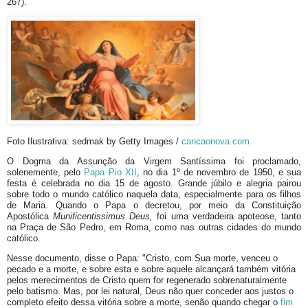
267).
Foto Ilustrativa: sedmak by Getty Images /
cancaonova.com
O Dogma da Assunção da Virgem Santíssima foi proclamado,
solenemente, pelo
Papa Pio XII
, no dia 1º de novembro de 1950, e sua
festa é celebrada no dia 15 de agosto. Grande júbilo e alegria pairou
sobre todo o mundo católico naquela data, especialmente para os filhos
de Maria. Quando o Papa o decretou, por meio da Constituição
Apostólica
Munificentissimus Deus,
foi uma verdadeira apoteose, tanto
na Praça de São Pedro, em Roma, como nas outras cidades do mundo
católico.
Nesse documento, disse o Papa: "Cristo, com Sua morte, venceu o
pecado e a morte, e sobre esta e sobre aquele alcançará também vitória
pelos merecimentos de Cristo quem for regenerado sobrenaturalmente
pelo batismo. Mas, por lei natural, Deus não quer conceder aos justos o
completo efeito dessa vitória sobre a morte, senão quando chegar o
fim