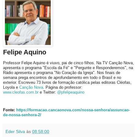
Felipe Aquino
Professor Felipe Aquino é viuvo, pai de cinco filhos. Na TV Canção Nova,
apresenta o programa "Escola da Fé" e "Pergunte e Responderemos", na
Rádio apresenta o programa "No Coração da Igreja". Nos finais de
semana prega encontros de aprofundamento em todo o Brasil e no
exterior. Escreveu 73 livros de formação católica pelas editoras Cléofas,
Loyola e
Canção Nova
. Página do professor:
www.cleofas.com.br
e Twitter:
@pfelipeaquino
Fonte:
https://formacao.cancaonova.com/nossa-senhora/assuncao-
de-nossa-senhora-2/
Eder Silva
às
08:58:00