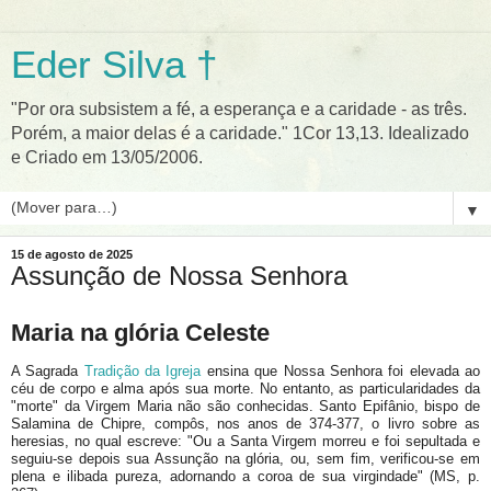
Eder Silva †
"Por ora subsistem a fé, a esperança e a caridade - as três.
Porém, a maior delas é a caridade." 1Cor 13,13. Idealizado
e Criado em 13/05/2006.
▼
15 de agosto de 2025
Assunção de Nossa Senhora
Maria na glória Celeste
A Sagrada
Tradição da Igreja
ensina que Nossa Senhora foi elevada ao
céu de corpo e alma após sua morte. No entanto, as particularidades da
"morte" da Virgem Maria não são conhecidas. Santo Epifânio, bispo de
Salamina de Chipre, compôs, nos anos de 374-377, o livro sobre as
heresias, no qual escreve: "Ou a Santa Virgem morreu e foi sepultada e
seguiu-se depois sua Assunção na glória, ou, sem fim, verificou-se em
plena e ilibada pureza, adornando a coroa de sua virgindade" (MS, p.