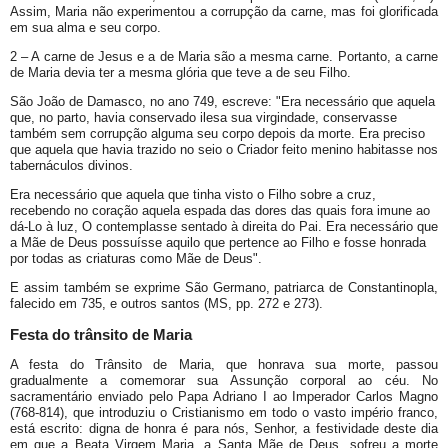
Assim, Maria não experimentou a corrupção da carne, mas foi glorificada
em sua alma e seu corpo.
2 – A carne de Jesus e a de Maria são a mesma carne. Portanto, a carne
de Maria devia ter a mesma glória que teve a de seu Filho.
São João de Damasco, no ano 749, escreve: "Era necessário que aquela
que, no parto, havia conservado ilesa sua virgindade, conservasse
também sem corrupção alguma seu corpo depois da morte. Era preciso
que aquela que havia trazido no seio o Criador feito menino habitasse nos
tabernáculos divinos.
Era necessário que aquela que tinha visto o Filho sobre a cruz,
recebendo no coração aquela espada das dores das quais fora imune ao
dá-Lo à luz, O contemplasse sentado à direita do Pai. Era necessário que
a Mãe de Deus possuísse aquilo que pertence ao Filho e fosse honrada
por todas as criaturas como Mãe de Deus".
E assim também se exprime São Germano, patriarca de Constantinopla,
falecido em 735, e outros santos (MS, pp. 272 e 273).
Festa do trânsito de Maria
A festa do Trânsito de Maria, que honrava sua morte, passou
gradualmente a comemorar sua Assunção corporal ao céu. No
sacramentário enviado pelo Papa Adriano I ao Imperador Carlos Magno
(768-814), que introduziu o Cristianismo em todo o vasto império franco,
está escrito: digna de honra é para nós, Senhor, a festividade deste dia
em que a Beata Virgem Maria, a Santa Mãe de Deus, sofreu a morte