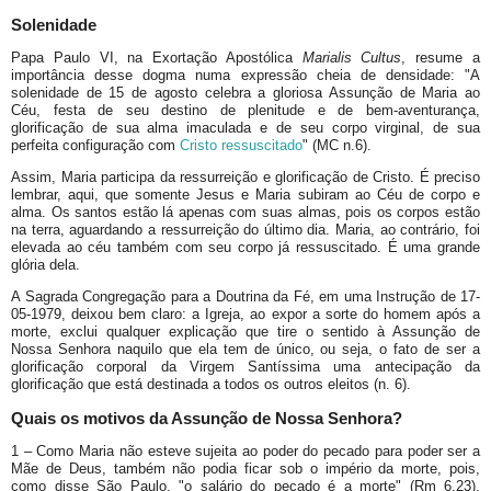
Solenidade
Papa Paulo VI, na Exortação Apostólica
Marialis Cultus
, resume a
importância desse dogma numa expressão cheia de densidade: "A
solenidade de 15 de agosto celebra a gloriosa Assunção de Maria ao
Céu, festa de seu destino de plenitude e de bem-aventurança,
glorificação de sua alma imaculada e de seu corpo virginal, de sua
perfeita configuração com
Cristo ressuscitado
" (MC n.6).
Assim, Maria participa da ressurreição e glorificação de Cristo. É preciso
lembrar, aqui, que somente Jesus e Maria subiram ao Céu de corpo e
alma. Os santos estão lá apenas com suas almas, pois os corpos estão
na terra, aguardando a ressurreição do último dia. Maria, ao contrário, foi
elevada ao céu também com seu corpo já ressuscitado. É uma grande
glória dela.
A Sagrada Congregação para a Doutrina da Fé, em uma Instrução de 17-
05-1979, deixou bem claro: a Igreja, ao expor a sorte do homem após a
morte, exclui qualquer explicação que tire o sentido à Assunção de
Nossa Senhora naquilo que ela tem de único, ou seja, o fato de ser a
glorificação corporal da Virgem Santíssima uma antecipação da
glorificação que está destinada a todos os outros eleitos (n. 6).
Quais os motivos da Assunção de Nossa Senhora?
1 – Como Maria não esteve sujeita ao poder do pecado para poder ser a
Mãe de Deus, também não podia ficar sob o império da morte, pois,
como disse São Paulo, "o salário do pecado é a morte" (Rm 6,23).