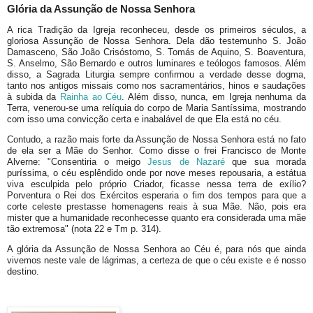
Glória da Assunção de Nossa Senhora
A rica Tradição da Igreja reconheceu, desde os primeiros séculos, a
gloriosa Assunção de Nossa Senhora. Dela dão testemunho S. João
Damasceno, São João Crisóstomo, S. Tomás de Aquino, S. Boaventura,
S. Anselmo, São Bernardo e outros luminares e teólogos famosos. Além
disso, a Sagrada Liturgia sempre confirmou a verdade desse dogma,
tanto nos antigos missais como nos sacramentários, hinos e saudações
à subida da
Rainha ao Céu
. Além disso, nunca, em Igreja nenhuma da
Terra, venerou-se uma relíquia do corpo de Maria Santíssima, mostrando
com isso uma convicção certa e inabalável de que Ela está no céu.
Contudo, a razão mais forte da Assunção de Nossa Senhora está no fato
de ela ser a Mãe do Senhor. Como disse o frei Francisco de Monte
Alverne: "Consentiria o meigo
Jesus de Nazaré
que sua morada
puríssima, o céu esplêndido onde por nove meses repousaria, a estátua
viva esculpida pelo próprio Criador, ficasse nessa terra de exílio?
Porventura o Rei dos Exércitos esperaria o fim dos tempos para que a
corte celeste prestasse homenagens reais à sua Mãe. Não, pois era
mister que a humanidade reconhecesse quanto era considerada uma mãe
tão extremosa" (nota 22 e Tm p. 314).
A glória da Assunção de Nossa Senhora ao Céu é, para nós que ainda
vivemos neste vale de lágrimas, a certeza de que o céu existe e é nosso
destino.