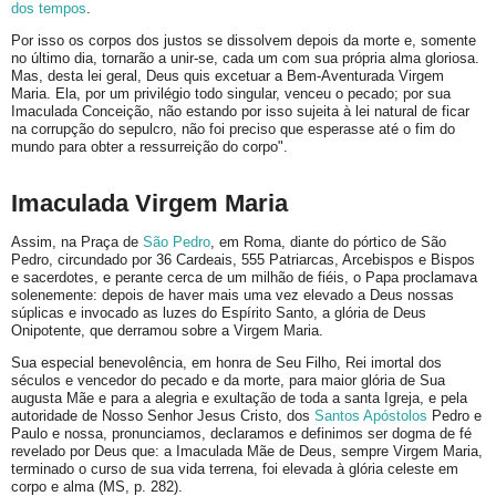
dos tempos
.
Por isso os corpos dos justos se dissolvem depois da morte e, somente
no último dia, tornarão a unir-se, cada um com sua própria alma gloriosa.
Mas, desta lei geral, Deus quis excetuar a Bem-Aventurada Virgem
Maria. Ela, por um privilégio todo singular, venceu o pecado; por sua
Imaculada Conceição, não estando por isso sujeita à lei natural de ficar
na corrupção do sepulcro, não foi preciso que esperasse até o fim do
mundo para obter a ressurreição do corpo".
Imaculada Virgem Maria
Assim, na Praça de
São Pedro
, em Roma, diante do pórtico de São
Pedro, circundado por 36 Cardeais, 555 Patriarcas, Arcebispos e Bispos
e sacerdotes, e perante cerca de um milhão de fiéis, o Papa proclamava
solenemente: depois de haver mais uma vez elevado a Deus nossas
súplicas e invocado as luzes do Espírito Santo, a glória de Deus
Onipotente, que derramou sobre a Virgem Maria.
Sua especial benevolência, em honra de Seu Filho, Rei imortal dos
séculos e vencedor do pecado e da morte, para maior glória de Sua
augusta Mãe e para a alegria e exultação de toda a santa Igreja, e pela
autoridade de Nosso Senhor Jesus Cristo, dos
Santos Apóstolos
Pedro e
Paulo e nossa, pronunciamos, declaramos e definimos ser dogma de fé
revelado por Deus que: a Imaculada Mãe de Deus, sempre Virgem Maria,
terminado o curso de sua vida terrena, foi elevada à glória celeste em
corpo e alma (MS, p. 282).