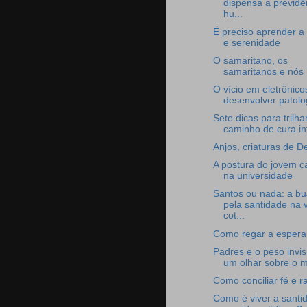
dispensa a previdê
hu...
É preciso aprender a 
e serenidade
O samaritano, os
samaritanos e nós
O vício em eletrônic
desenvolver patolo
Sete dicas para trilh
caminho de cura int
Anjos, criaturas de D
A postura do jovem ca
na universidade
Santos ou nada: a b
pela santidade na 
cot...
Como regar a esper
Padres e o peso invisí
um olhar sobre o mi
Como conciliar fé e 
Como é viver a santi