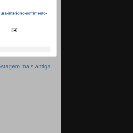
ura-interior/o-sofrimento-
0
stagem mais antiga