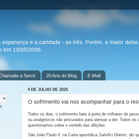
a esperança e a caridade - as três. Porém, a maior delas
do em 13/05/2006.
Chamado a Servir
20 Ano do Blog
E-Mail
4 DE JULHO DE 2025
O sofrimento vai nos acompanhar para o res
te
Todos os dias, o sofrimento bate à porta de milhares de pess
ou analgésicos são procurados para atenuar a dor. Todos os 
questionamos sobre o sentido das aflições.
São João Paulo II, na Carta apostólica
Salvifici Doloris
, diz q