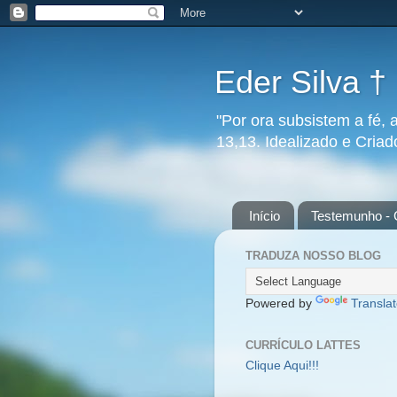
Eder Silva †
"Por ora subsistem a fé, 
13,13. Idealizado e Cria
Início
Testemunho - 
TRADUZA NOSSO BLOG
Powered by
Transla
CURRÍCULO LATTES
Clique Aqui!!!