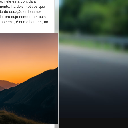
, nele está contida a
imento, há dois motivos que
ade do coração ordena-nos
do, em cujo nome e em cuja
os homens; é que o homem, no