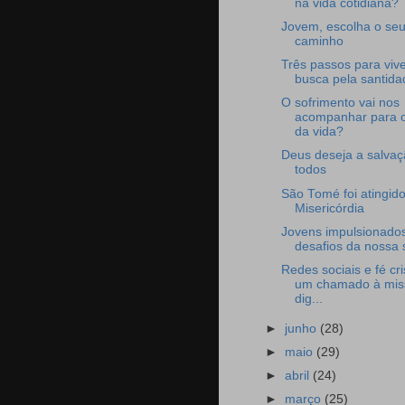
na vida cotidiana?
Jovem, escolha o se
caminho
Três passos para vive
busca pela santida
O sofrimento vai nos
acompanhar para o
da vida?
Deus deseja a salvaç
todos
São Tomé foi atingido
Misericórdia
Jovens impulsionados
desafios da nossa s
Redes sociais e fé cri
um chamado à mis
dig...
►
junho
(28)
►
maio
(29)
►
abril
(24)
►
março
(25)