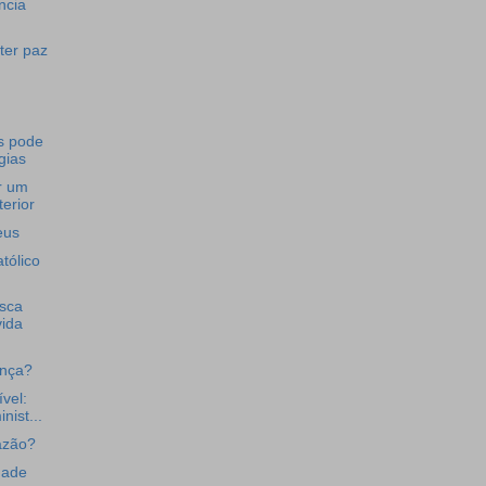
ncia
ter paz
os pode
gias
ar um
erior
eus
tólico
usca
vida
ança?
vel:
nist...
razão?
dade