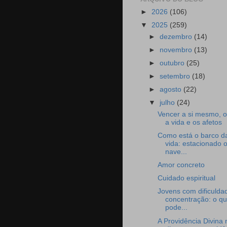
►
2026
(106)
▼
2025
(259)
►
dezembro
(14)
►
novembro
(13)
►
outubro
(25)
►
setembro
(18)
►
agosto
(22)
▼
julho
(24)
Vencer a si mesmo, 
a vida e os afetos
Como está o barco d
vida: estacionado 
nave...
Amor concreto
Cuidado espiritual
Jovens com dificulda
concentração: o q
pode...
A Providência Divina