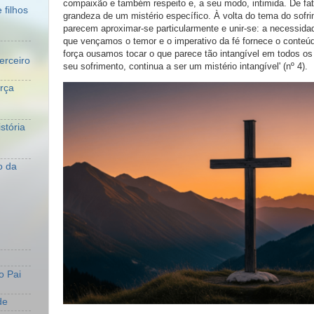
compaixão e também respeito e, a seu modo, intimida. De fato
 filhos
grandeza de um mistério específico. À volta do tema do sofr
parecem aproximar-se particularmente e unir-se: a necessid
que vençamos o temor e o imperativo da fé fornece o conteú
força ousamos tocar o que parece tão intangível em todos 
erceiro
seu sofrimento, continua a ser um mistério intangível' (nº 4).
orça
stória
o da
o Pai
de