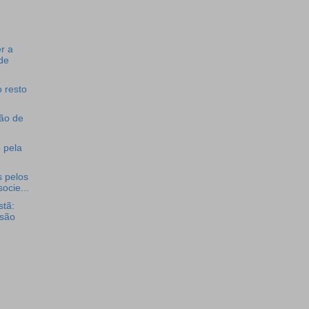
u
r a
de
 resto
ão de
 pela
 pelos
ocie...
stã:
são