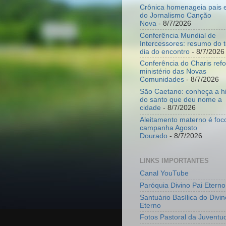
Crônica homenageia pais e
do Jornalismo Canção
Nova
- 8/7/2026
Conferência Mundial de
Intercessores: resumo do t
dia do encontro
- 8/7/2026
Conferência do Charis ref
ministério das Novas
Comunidades
- 8/7/2026
São Caetano: conheça a hi
do santo que deu nome a
cidade
- 8/7/2026
Aleitamento materno é foc
campanha Agosto
Dourado
- 8/7/2026
LINKS IMPORTANTES
Canal YouTube
Paróquia Divino Pai Eterno
Santuário Basílica do Divin
Eterno
Fotos Pastoral da Juventu