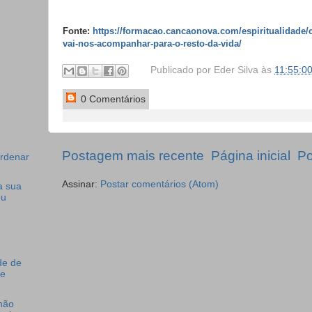
Fonte:
https://formacao.cancaonova.com/espiritualidade/c
vai-nos-acompanhar-para-o-resto-da-vida/
Publicado por
Eder Silva
às
11:55:0
0 Comentários
Postagem mais recente
Página inicial
Po
ordenar
Assinar:
Postar comentários (Atom)
a sua
ou
de de
ue
 não