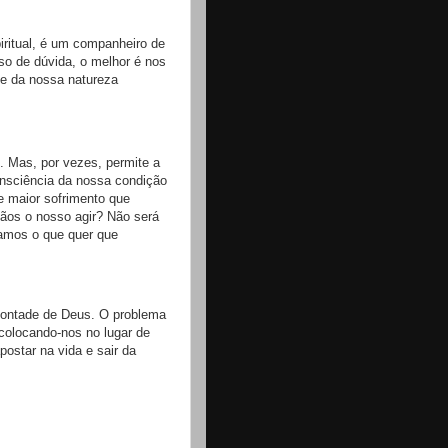
piritual, é um companheiro de
so de dúvida, o melhor é nos
te da nossa natureza
. Mas, por vezes, permite a
nsciência da nossa condição
e maior sofrimento que
ãos o nosso agir? Não será
amos o que quer que
 vontade de Deus. O problema
colocando-nos no lugar de
postar na vida e sair da