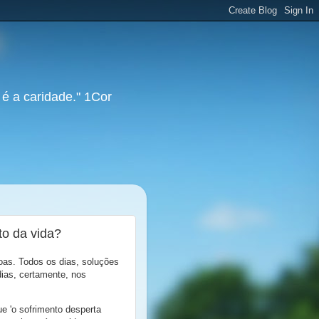
 é a caridade." 1Cor
to da vida?
oas. Todos os dias, soluções
dias, certamente, nos
ue 'o sofrimento desperta