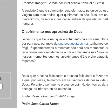
Créditos: Imagem Gerada por Inteligência Artificial / Gemini
A verdade é que o sofrimento, seja ele físico, psíquico ou es
viagem para toda a vida, quer queiramos ou não. Mas, em ca
prevenirmos, de modo a nos conscientizar de que ele faz par
humana.
O sofrimento nos aproxima de Deus
Sabemos que Deus não quer o sofrimento para os seus filhos
dor para que, por meio da
sua pedagogia divina
, tenhamos co
frágil. Experimentemos a recordar: não será nos momentos d
recorremos mais rapidamente a Ele e colocamos nas Suas m
nesses momentos que nos aproximamos d'Ele e Lhe pergunt
façamos?
Deus quer a nossa felicidade; e a nossa felicidade é fazer a
i:
é que, por vezes, teimamos em ser senhores da nossa vida, 
Deus. Perante o sofrimento é preciso agir. Na dor, temos de a
doença, da tristeza ou da opressão.
Fonte: Revista Família Cristã/Portugal
Padre José Carlos Nunes