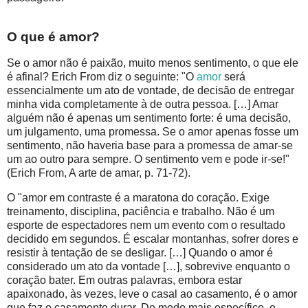
O que é amor?
Se o amor não é paixão, muito menos sentimento, o que ele
é afinal? Erich From diz o seguinte: "O
amor
será
essencialmente um ato de vontade, de decisão de entregar
minha vida completamente à de outra pessoa. […] Amar
alguém não é apenas um sentimento forte: é uma decisão,
um julgamento, uma promessa. Se o amor apenas fosse um
sentimento, não haveria base para a promessa de amar-se
um ao outro para sempre. O sentimento vem e pode ir-se!"
(Erich From, A arte de amar, p. 71-72).
O "amor em contraste é a maratona do coração. Exige
treinamento, disciplina, paciência e trabalho. Não é um
esporte de espectadores nem um evento com o resul­tado
decidido em segundos. É escalar montanhas, sofrer dores e
resistir à tentação de se desligar. […] Quando o amor é
considerado um ato da vontade […], sobrevive enquanto o
coração bater. Em outras palavras, embora estar
apaixonado, às vezes, leve o casal ao casamento, é o amor
que faz o casamento durar. De modo mais específico, o