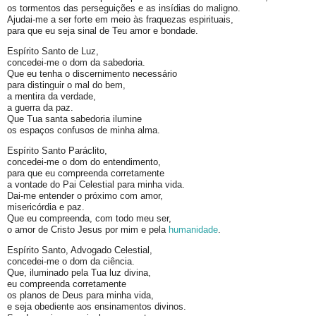
os tormentos das perseguições e as insídias do maligno.
Ajudai-me a ser forte em meio às fraquezas espirituais,
para que eu seja sinal de Teu amor e bondade.
Espírito Santo de Luz,
concedei-me o dom da sabedoria.
Que eu tenha o discernimento necessário
para distinguir o mal do bem,
a mentira da verdade,
a guerra da paz.
Que Tua santa sabedoria ilumine
os espaços confusos de minha alma.
Espírito Santo Paráclito,
concedei-me o dom do entendimento,
para que eu compreenda corretamente
a vontade do Pai Celestial para minha vida.
Dai-me entender o próximo com amor,
misericórdia e paz.
Que eu compreenda, com todo meu ser,
o amor de Cristo Jesus por mim e pela
humanidade
.
Espírito Santo, Advogado Celestial,
concedei-me o dom da ciência.
Que, iluminado pela Tua luz divina,
eu compreenda corretamente
os planos de Deus para minha vida,
e seja obediente aos ensinamentos divinos.