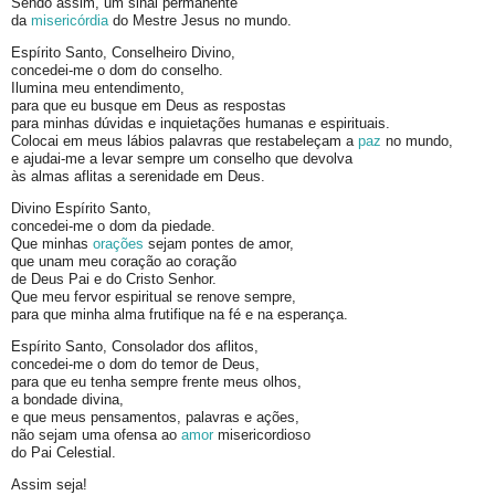
Sendo assim, um sinal permanente
da
misericórdia
do Mestre Jesus no mundo.
Espírito Santo, Conselheiro Divino,
concedei-me o dom do conselho.
Ilumina meu entendimento,
para que eu busque em Deus as respostas
para minhas dúvidas e inquietações humanas e espirituais.
Colocai em meus lábios palavras que restabeleçam a
paz
no mundo,
e ajudai-me a levar sempre um conselho que devolva
às almas aflitas a serenidade em Deus.
Divino Espírito Santo,
concedei-me o dom da piedade.
Que minhas
orações
sejam pontes de amor,
que unam meu coração ao coração
de Deus Pai e do Cristo Senhor.
Que meu fervor espiritual se renove sempre,
para que minha alma frutifique na fé e na esperança.
Espírito Santo, Consolador dos aflitos,
concedei-me o dom do temor de Deus,
para que eu tenha sempre frente meus olhos,
a bondade divina,
e que meus pensamentos, palavras e ações,
não sejam uma ofensa ao
amor
misericordioso
do Pai Celestial.
Assim seja!