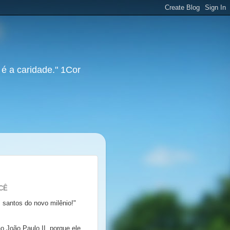
 é a caridade." 1Cor
CÊ
 santos do novo milênio!"
 João Paulo II, porque ele