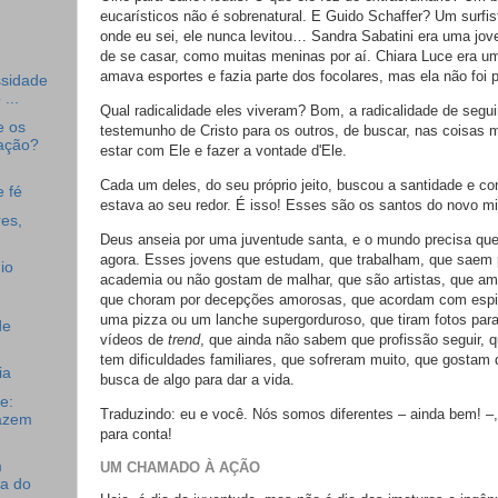
eucarísticos não é sobrenatural.
E Guido Schaffer? Um surfis
onde eu sei, ele nunca levitou…
Sandra Sabatini era uma jo
de se casar, como muitas meninas por aí.
Chiara Luce era u
amava esportes e fazia parte dos focolares, mas ela não foi p
ssidade
...
Qual radicalidade eles viveram? Bom, a radicalidade de segui
e os
testemunho de Cristo para os outros, de buscar, nas coisas 
ração?
estar com Ele e fazer a vontade d'Ele.
Cada um deles, do seu próprio jeito, buscou a santidade e c
 fé
estava ao seu redor. É isso! Esses são os santos do novo mi
es,
Deus anseia por uma juventude santa, e o mundo precisa qu
agora.
Esses jovens que estudam, que trabalham, que saem
io
academia ou não gostam de malhar, que são artistas, que ama
que choram por decepções amorosas, que acordam com esp
uma pizza ou um lanche supergorduroso, que tiram fotos par
de
vídeos de
trend
, que ainda não sabem que profissão seguir, 
tem dificuldades familiares, que sofreram muito, que gostam
ia
busca de algo para dar a vida.
e:
Traduzindo: eu e você. Nós somos diferentes – ainda bem! 
azem
para conta!
m
UM CHAMADO À AÇÃO
ia do