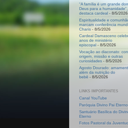
“A família é um grande do
Deus para a humanidade”,
destaca cardeal
- 8/5/2026
Espiritualidade e comunhã
marcam conferência mundi
Charis
- 8/5/2026
Cardeal Damasceno celeb
anos de ministério
episcopal
- 8/5/2026
Vocação ao diaconato: co
origem, missão e outras
curiosidades
- 8/5/2026
Agosto Dourado: amamenta
além da nutrição do
bebê
- 8/5/2026
LINKS IMPORTANTES
Canal YouTube
Paróquia Divino Pai Eterno
Santuário Basílica do Divin
Eterno
Fotos Pastoral da Juventu