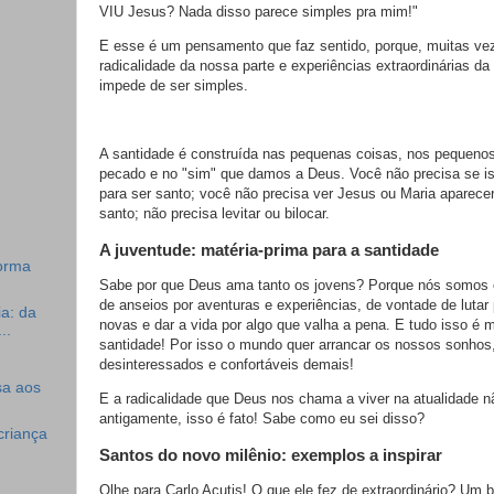
VIU Jesus? Nada disso parece simples pra mim!"
E esse é um pensamento que faz sentido, porque, muitas veze
radicalidade da nossa parte e experiências extraordinárias da
impede de ser simples.
A santidade é construída nas pequenas coisas, nos pequeno
pecado e no "sim" que damos a Deus.
Você não precisa se 
para ser santo; você não precisa ver Jesus ou Maria aparecer
santo; não precisa levitar ou bilocar.
A juventude: matéria-prima para a santidade
forma
Sabe por que Deus ama tanto os jovens? Porque nós somos c
de anseios por aventuras e experiências, de vontade de lutar 
ia: da
novas e dar a vida por algo que valha a pena. E tudo isso é 
..
santidade! Por isso o mundo quer arrancar os nossos sonhos,
desinteressados e confortáveis demais!
sa aos
E a radicalidade que Deus nos chama a viver na atualidade n
antigamente, isso é fato! Sabe como eu sei disso?
criança
Santos do novo milênio: exemplos a inspirar
Olhe para Carlo Acutis! O que ele fez de extraordinário? Um 