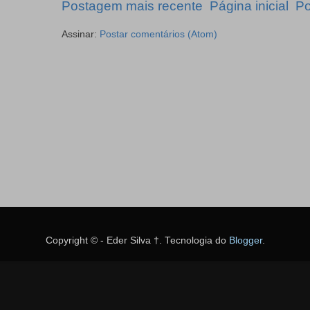
Postagem mais recente
Página inicial
Po
Assinar:
Postar comentários (Atom)
Copyright © - Eder Silva †. Tecnologia do
Blogger
.