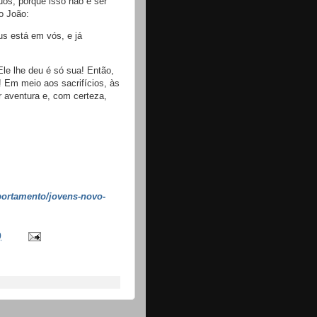
uos, porque isso não é ser
o João:
us está em vós, e já
le lhe deu é só sua! Então,
 Em meio aos sacrifícios, às
or aventura e, com certeza,
portamento/jovens-novo-
0