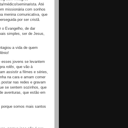
ta/médico/seminarista. Até
vem missionária com sonhos
ma menina comunicativa, que
erseguida por ser cristã.
r o Evangelho, de dar
mais simples, ser de Jesus,
ontagiou a vida de quem
lênio!
e esses jovens se levantem
 pra
rolês
, que vão à
m assistir a filmes e séries,
inha na cara e amam comer
a postar nas redes e gravam
que se sentem sozinhos, que
 de aventuras, que estão em
–, porque somos mais santos