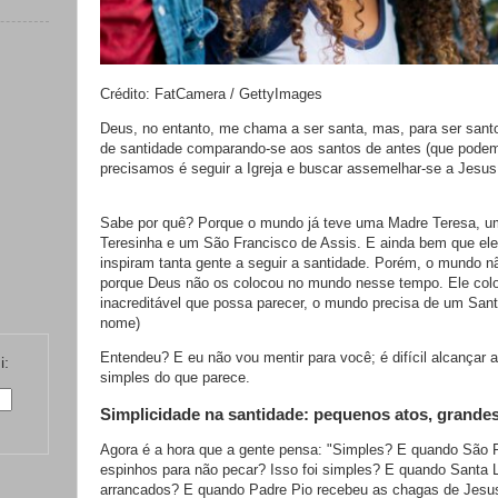
Crédito: FatCamera / GettyImages
Deus, no entanto, me chama a ser santa, mas, para ser santo
de santidade comparando-se aos santos de antes (que podem 
precisamos é seguir a Igreja e buscar assemelhar-se a Jesu
Sabe por quê? Porque o mundo já teve uma Madre Teresa, 
Teresinha e um São Francisco de Assis. E ainda bem que eles
inspiram tanta gente a seguir a santidade. Porém, o mundo nã
porque Deus não os colocou no mundo nesse tempo. Ele colo
inacreditável que possa parecer, o mundo precisa de um San
nome)
Entendeu? E eu não vou mentir para você; é difícil alcançar 
i:
simples do que parece.
Simplicidade na santidade: pequenos atos, grandes
Agora é a hora que a gente pensa: "Simples? E quando São 
espinhos para não pecar? Isso foi simples? E quando Santa L
arrancados? E quando Padre Pio recebeu as chagas de Jesu