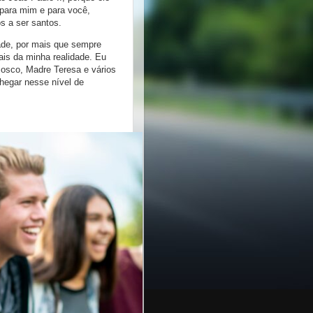
 para mim e para você,
s a ser santos.
ade, por mais que sempre
is da minha realidade. Eu
osco, Madre Teresa e vários
hegar nesse nível de