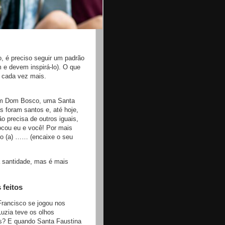
, é preciso seguir um padrão
e devem inspirá-lo). O que
s cada vez mais.
um Dom Bosco, uma Santa
 foram santos e, até hoje,
o precisa de outros iguais,
cou eu e você! Por mais
to (a) …… (encaixe o seu
a santidade, mas é mais
 feitos
Francisco se jogou nos
uzia teve os olhos
s? E quando Santa Faustina