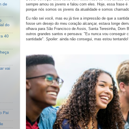
m de
sempre amou os jovens e falou com eles. Hoje, essa frase é
porque nós somos os jovens da atualidade e somos chamado
Eu não sei você, mas eu já tive a impressão de que a santid
o
fosse um desejo do meu coração alcançar, estava longe dema
al do
olhava para São Francisco de Assis, Santa Teresinha, Dom B
outros grandes santos e pensava: "Eu nunca vou conseguir c
ra 40
santidade".
Spoiler
: ainda não consegui, mas estou tentando!
nheça
r vai
o Pai
de