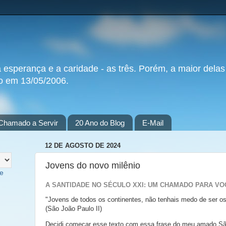
a esperança e a caridade - as três. Porém, a maior delas
do em 13/05/2006.
Chamado a Servir
20 Ano do Blog
E-Mail
12 DE AGOSTO DE 2024
Jovens do novo milênio
te
A SANTIDADE NO SÉCULO XXI: UM CHAMADO PARA VO
"Jovens de todos os continentes, não tenhais medo de ser os
(São João Paulo II)
Decidi começar esse texto com essa frase do meu amado São