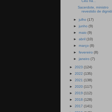
Céu na...
Sacerdote, ministro
revestido de digni
►
julho
(17)
►
junho
(9)
►
maio
(9)
►
abril
(10)
►
março
(8)
►
fevereiro
(8)
►
janeiro
(7)
►
2023
(124)
►
2022
(135)
►
2021
(138)
►
2020
(117)
►
2019
(112)
►
2018
(128)
►
2017
(141)