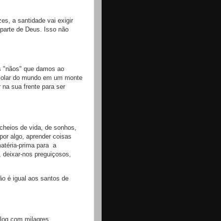
s, a santidade vai exigir
 parte de Deus. Isso não
s "nãos" que damos ao
isolar do mundo em um monte
 na sua frente para ser
heios de vida, de sonhos,
por algo, aprender coisas
matéria-prima para a
 deixar-nos preguiçosos,
ão é igual aos santos de
blog com milagres