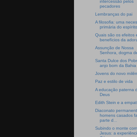
intercessão pelos
pecadores
Lembranças do pai
A filosofia: uma nece
primária do espírito 
Quais são os efeitos 
benefícios da ado
Assunção de Nossa
Senhora, dogma de
Santa Dulce dos Pobr
anjo bom da Bahia
Jovens do novo milên
Paz e estilo de vida
A educação paterna 
Deus
Edith Stein e a empat
Diaconato permanent
homens casados f
parte d...
Subindo o monte co
Jesus: a experiênc