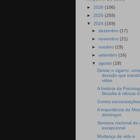
►
2026
(106)
►
2025
(259)
▼
2024
(159)
►
dezembro
(17)
►
novembro
(21)
►
outubro
(19)
►
setembro
(16)
▼
agosto
(18)
Deixar o cigarro: uma
decisão que trans
vidas
A história da Psicolog
filosofia à ciência d.
Contra escravizações
A importância da Mis
domingos
Semana nacional da 
excepcional
Mudança de vida e