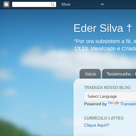
Eder Silva †
"Por ora subsistem a fé, 
13,13. Idealizado e Cria
Início
Testemunho - 
TRADUZA NOSSO BLOG
Powered by
Transla
CURRÍCULO LATTES
Clique Aqui!!!