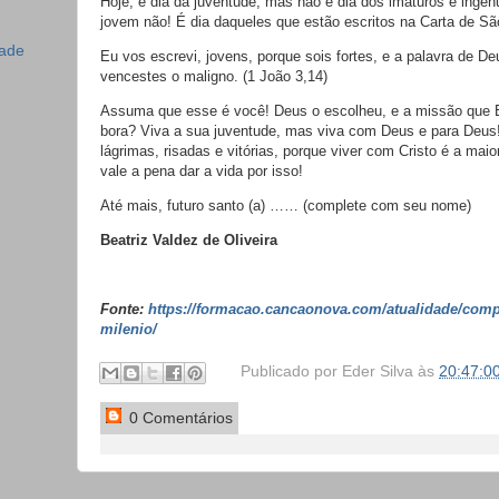
Hoje, é dia da juventude, mas não é dia dos imaturos e ingên
jovem não! É dia daqueles que estão escritos na Carta de Sã
dade
Eu vos escrevi, jovens, porque sois fortes, e a palavra de De
vencestes o maligno. (1 João 3,14)
Assuma que esse é você! Deus o escolheu, e a missão que E
bora?
Viva a sua juventude, mas viva com Deus e para Deus!
lágrimas, risadas e vitórias, porque viver com Cristo é a mai
vale a pena dar a vida por isso!
Até mais, futuro santo (a) …… (complete com seu nome)
Beatriz Valdez de Oliveira
Fonte:
https://formacao.cancaonova.com/atualidade/com
milenio/
Publicado por
Eder Silva
às
20:47:0
0 Comentários