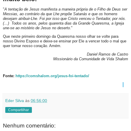
"
A tentação de Jesus manifesta a maneira própria de o Filho de Deus ser
Messias, ao contrário da que Lhe propõe Satanás e que os homens
desejam atribuir-Lhe. Foi por isso que Cristo venceu o Tentador, por nós.
(…) Todos os anos, pelos quarenta dias da Grande Quaresma, a Igreja
une-se ao mistério de Jesus no deserto
."
Que neste primeiro domingo da Quaresma nosso olhar se volte para
nosso Divino Esposo e deixe-se ensinar por Ele a vencer todo o mal que
quer tomar nosso coração. Amém.
Daniel Ramos de Castro
Missionário da Comunidade de Vida Shalom
Fonte:
https://comshalom.org/jesus-foi-tentado/
Eder Silva
às
06:56:00
Compartilhar
Nenhum comentário: