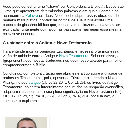
Você pode consultar uma "Chave" ou "Concordância Bíblica". Esses são
livros que apresentam determinadas palavras e em quais lugares elas
aparecem na
Palavra
de Deus. Você pode adquirir essas obras ou, de
maneira mais prática, conferir se no final de sua Bíblia existe uma
espécie de glossário bíblico que, muitas vezes, trazem a palavra a ser
explicada, juntamente com algumas passagens nas quais essa mesma
palavra se encontra.
A unidade entre o Antigo e Novo Testamento
Para entendermos as Sagradas Escrituras, é necessário termos essa
visão de unidade entre o Antigo e
Novo Testamento
. Sabendo disso, a
Igreja orienta que nossas traduções nos deem esse aparato para melhor
compreendermos a Bíblia.
Concluindo, completo a citação que abriu este artigo sobre a unidade de
ambos os Testamentos, pois, apesar de Cristo ter alicerçado a Nova
Aliança no seu
sangue
(cf. Lc 22,20; 1 Cor 11,25), os livros do Antigo
Testamento, ao serem integralmente assumidos na pregação evangélica,
adquirem e manifestam a sua plena significação no Novo Testamento (cf.
Mt 5,17; Lc 24,27; Rm 16,25-26; 2 Cor 3,14-16) que, por sua vez, o
iluminam e explicam.