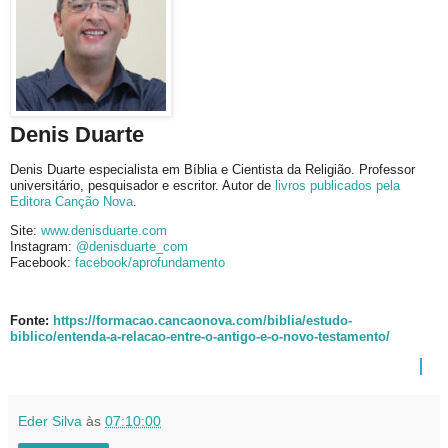
Denis Duarte
Denis
Duarte especialista em Bíblia e Cientista da Religião. Professor
universitário, pesquisador e escritor. Autor de
livros publicados pela
Editora Canção Nova
.
Site:
www.denisduarte.com
Instagram:
@denisduarte_com
Facebook:
facebook/aprofundamento
Fonte:
https://formacao.cancaonova.com/biblia/estudo-
biblico/entenda-a-relacao-entre-o-antigo-e-o-novo-testamento/
Eder Silva
às
07:10:00