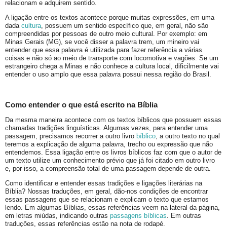
relacionam e adquirem sentido.
A ligação entre os textos acontece porque muitas expressões, em uma
dada
cultura
, possuem um sentido específico que, em geral, não são
compreendidas por pessoas de outro meio cultural. Por exemplo: em
Minas Gerais (MG), se você disser a palavra trem, um mineiro vai
entender que essa palavra é utilizada para fazer referência a várias
coisas e não só ao meio de transporte com locomotiva e vagões. Se um
estrangeiro chega a Minas e não conhece a cultura local, dificilmente vai
entender o uso amplo que essa palavra possui nessa região do Brasil.
Como entender o que está escrito na Bíblia
Da mesma maneira acontece com os textos bíblicos que possuem essas
chamadas tradições linguísticas. Algumas vezes, para entender uma
passagem, precisamos recorrer a outro livro
bíblico
, a outro texto no qual
teremos a explicação de alguma palavra, trecho ou expressão que não
entendemos. Essa ligação entre os livros bíblicos faz com que o autor de
um texto utilize um conhecimento prévio que já foi citado em outro livro
e, por isso, a compreensão total de uma passagem depende de outra.
Como identificar e entender essas tradições e ligações literárias na
Bíblia? Nossas traduções, em geral, dão-nos condições de encontrar
essas passagens que se relacionam e explicam o texto que estamos
lendo. Em algumas Bíblias, essas referências veem na lateral da página,
em letras miúdas, indicando outras
passagens bíblicas
. Em outras
traduções, essas referências estão na nota de rodapé.