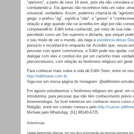
"ateísmo", a partir de seus 14 anos, pois ela não considera a
combatendo-a. Ela apenas não reconhece nela um valor, uma 
universal, verdadeira. Assim, podemos chamá-la de "agnóstic
grego: o prefixo "ag", significa "não", e "gnose" é "conhecim
relação a algo quando não se acredita em algo por não conseg
compreendê-lo. Edith tinha conhecido, por meio de sua mãe, 
percebido como um Ser supremo e distante, que sequer pod
o seu modo de ver o mundo, ela nega a
existência desse De
pensá-lo e reconhecê-lo enquanto tal. Acredito que, nesse e
pessoas com quem convivemos, e Edith pode nos ajudar, co
dialogar com eles e conduzi-los por um caminho mais verdad
preconceituoso, com relação ao fenômeno religioso em geral.
Para conhecer mais sobre a vida de Edith Stein, entre no nos
http://edithstein.com.br
.
Siga-nos em nossa página do Instagram: @edithstein.estudos
Em agosto estudaremos o fenômeno religioso em geral, em u
introdutória, para pessoas que não têm conhecimento prévio de
fenomenologia. Se tiver interesse em conhecer nosso curso
Religião, entre em contato conosco pelo
http://cursos.edithst
Michele pelo WhatsApp: (51) 99140-6725.
Referências:
1Adair Aparecida Sberga, em seu livro A formação da pessoa humana em 