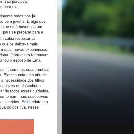
mensão psíquica:
 para ela.
lmente todos nós já
s bem jovens. É algo que
ndo se está buscando um
, para se preparar para a
ith sabia respeitar as
o que os deixava mais
 em suas novas experiências.
 Platau (com quem formavam
tornou o esposo de Erna.
assim como as suas famílias,
s. Ela assumia uma atitude
a a necessidade dos filhos
capazes de descobrir a
sar de todos esses cuidados,
 se tornam mais suscetíveis
ão inseridos.
Edith
relata um
 quanto positiva, nesse