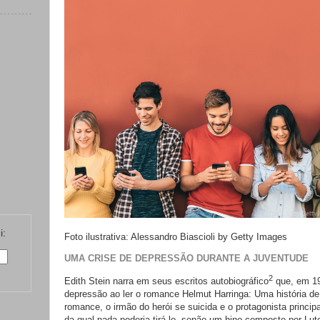
i:
Foto ilustrativa: Alessandro Biascioli by Getty Images
UMA CRISE DE DEPRESSÃO DURANTE A JUVENTUDE
2
Edith Stein narra em seus escritos autobiográfico
que, em 19
depressão ao ler o romance Helmut Harringa: Uma história d
romance, o irmão do herói se suicida e o protagonista princip
da qual nada poderia tirá-lo, senão um hino composto por Lut