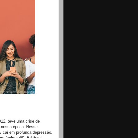
12, teve uma crise de
e nossa época. Nesse
al cai em profunda depressão,
ero (salmo 46). Edith se