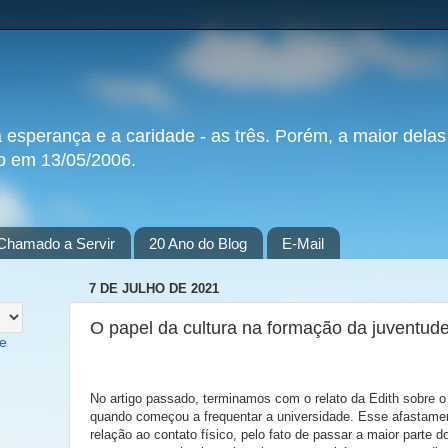
a esperança e a caridade - as três. Porém, a maior delas
do em 13/05/2006.
Chamado a Servir
20 Ano do Blog
E-Mail
7 DE JULHO DE 2021
O papel da cultura na formação da juventud
te
No artigo passado, terminamos com o relato da Edith sobre o
quando começou a frequentar a universidade. Esse afastam
relação ao contato físico, pelo fato de passar a maior parte d