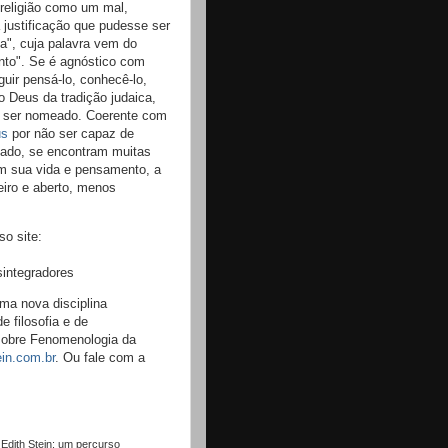
 religião como um mal,
justificação que pudesse ser
a", cuja palavra vem do
ento". Se é agnóstico com
uir pensá-lo, conhecê-lo,
o Deus da tradição judaica,
e ser nomeado. Coerente com
us
por não ser capaz de
stado, se encontram muitas
m sua vida e pensamento, a
eiro e aberto, menos
so site:
integradores
ma nova disciplina
 filosofia e de
 sobre Fenomenologia da
ein.com.br
. Ou fale com a
Edith Stein: um percurso