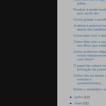
palha
Perdoar é poder lemb
sem sentir dor
Como gotejar o perd
A vitória é possível 
diante das batalha
Como lidar com o de
Como lidar com a sa
dos filhos que estã
Como podemos relig
nosso relacioname
com Deus?
O papel da cultura na
formação da juven
Como não se abater 
notícias e
acontecimentos...
Existe o verdadeiro 
►
junho
(12)
►
maio
(11)