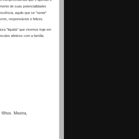
imento de suas potencialidades
 essência, aquilo que se "sente"
vres, responsáveis e felizes.
ura "liquida" que vivemos hoje
em
ínculos afetivos com a
família.
filhos. Mestra,