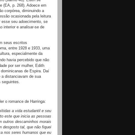
me (EA, p. 268). Adoece em
ão corpórea, diminuindo a
essão ocasionada pela leitura
r esse seu adoecimento, se
interior e analisar-se de
em seus escritos
orna, entre 1928 e 1933, uma
ultura, especialmente da
ando havia percebido que não
dade por ser mulher, Edith
s dominicanas de Espira. Daí
o a distanciavam de sua
s seguintes.
ler o romance de Harringa:
tidas a vida estudantil e seu
to este que inicia as pessoas
m outros descaminhos morais
 desgosto tal, que não fiquei
ça nos seres humanos que eu