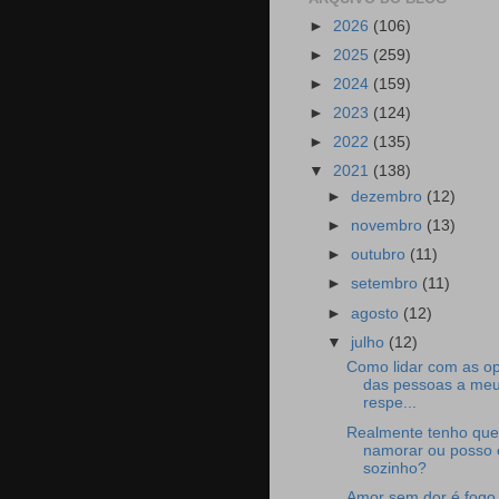
►
2026
(106)
►
2025
(259)
►
2024
(159)
►
2023
(124)
►
2022
(135)
▼
2021
(138)
►
dezembro
(12)
►
novembro
(13)
►
outubro
(11)
►
setembro
(11)
►
agosto
(12)
▼
julho
(12)
Como lidar com as op
das pessoas a me
respe...
Realmente tenho que
namorar ou posso 
sozinho?
Amor sem dor é fogo