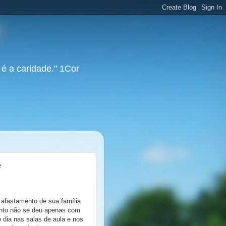
 é a caridade." 1Cor
e
 afastamento de sua família
ento não se deu apenas com
o dia nas salas de aula e nos