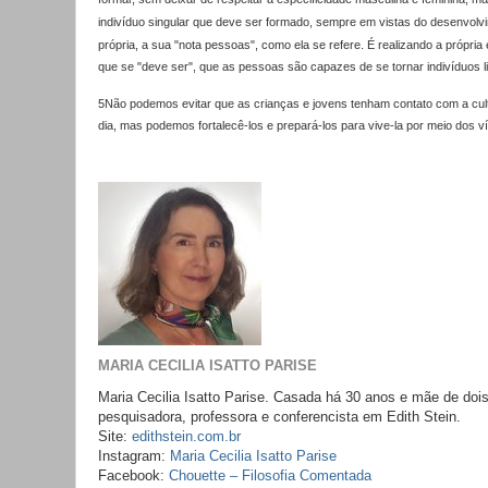
indivíduo singular que deve ser formado, sempre em vistas do desenvolv
própria, a sua "nota pessoas", como ela se refere. É realizando a própria
que se "deve ser", que as pessoas são capazes de se tornar indivíduos li
5Não podemos evitar que as crianças e jovens tenham contato com a cult
dia, mas podemos fortalecê-los e prepará-los para vive-la por meio dos v
MARIA CECILIA ISATTO PARISE
Maria Cecilia Isatto Parise. Casada há 30 anos e mãe de dois 
pesquisadora, professora e conferencista em Edith Stein.
Site:
edithstein.com.br
Instagram:
Maria Cecilia Isatto Parise
Facebook:
Chouette – Filosofia Comentada