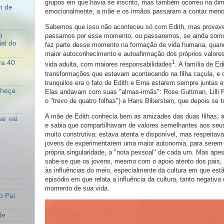
grupos em que havia se inscrito, mas também ocorreu na di
m de
emocionalmente, a mãe e os irmãos passaram a contar menos
Sabemos que isso não aconteceu só com Edith, mas provave
o
passamos por esse momento, ou passaremos, se ainda somo
al do
faz parte desse momento na formação de vida humana, qua
maior autoconhecimento e autoafirmação dos próprios valores
1
ra 40
vida adulta, com maiores responsabilidades
. A família de Ed
transformações que estavam acontecendo na filha caçula, e 
tranquilos era o fato de Edith e Erna estarem sempre juntas
nheça
Elas andavam com suas "almas-irmãs": Rose Guttman, Lilli
o "trevo de quatro folhas") e Hans Biberstein, que depois se 
A mãe de Edith conhecia bem as amizades das duas filhas, 
r vai
e sabia que compartilhavam de valores semelhantes aos seu
muito construtiva: estava atenta e disponível, mas respeitav
jovens de experimentarem uma maior autonomia, para serem 
própria singularidade, a "nota pessoal" de cada um. Mas ape
sabe-se que os jovens, mesmo com o apoio atento dos pais,
às influências do meio, especialmente da cultura em que est
episódio em que relata a influência da cultura, tanto negativa
momento de sua vida.
o Pai
de