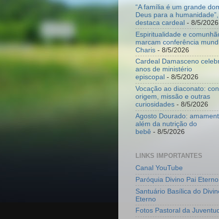
“A família é um grande do
Deus para a humanidade”,
destaca cardeal
- 8/5/2026
Espiritualidade e comunhã
marcam conferência mundi
Charis
- 8/5/2026
Cardeal Damasceno celeb
anos de ministério
episcopal
- 8/5/2026
Vocação ao diaconato: co
origem, missão e outras
curiosidades
- 8/5/2026
Agosto Dourado: amamenta
além da nutrição do
bebê
- 8/5/2026
LINKS IMPORTANTES
Canal YouTube
Paróquia Divino Pai Eterno
Santuário Basílica do Divin
Eterno
Fotos Pastoral da Juventu