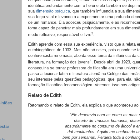
identifica profundamente com o herói e ela também se depri
sua
dimensão psíquica
, que também influencia a sua dimens
sua força vital e levando-a a experimentar uma profunda depr
de um romance. Ela adoeceu psiquicamente, e ao reconhece
torna capaz de penetrar mais profundamente em sua dimensão 
3
modo reflexivo, responsável e livre
.
Edith aprende com essa sua experiência, visto que a relata 
autobiográficos de 1933. Mas não só neles, pois quando se t
conferencista renomada, aborda esse tema da influência da c
4
literatura, na formação dos jovens
. Desde abril de 1923, qu
conseguiria se tornar professora de filosofia em uma universi
passa a lecionar latim e literatura alemã no Colégio das irmã
seu interesse pelas questões pedagógicas, que, para ela, nã
formação filosófica fenomenológica. Veremos isso nos artigo
Relato de Edith
iniões
Retomando o relato de Edith, ela explica o que aconteceu ao 
u
"Ele descrevia com as cores as mais ní
deserto de vínculos humanos, deser
absurdamente no consumo de álcool e e
estar
daí resultantes. Aquilo me encheu de um
bem por semanas. Perdera toda a confian
 de