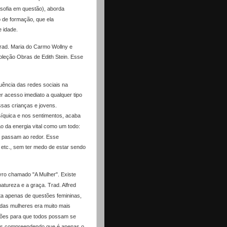
osofia em questão), aborda
o de formação, que ela
e idade.
 Trad. Maria do Carmo Wollny e
oleção Obras de Edith Stein. Esse
luência das redes sociais na
r acesso imediato a qualquer tipo
ssas crianças e jovens.
síquica e nos sentimentos, acaba
 da energia vital como um todo:
se passam ao redor. Esse
 etc., sem ter medo de estar sendo
vro chamado "A Mulher". Existe
atureza e a graça. Trad. Alfred
ta apenas de questões femininas,
das mulheres era muito mais
ições para que todos possam se
 mas compreendendo que é apenas o