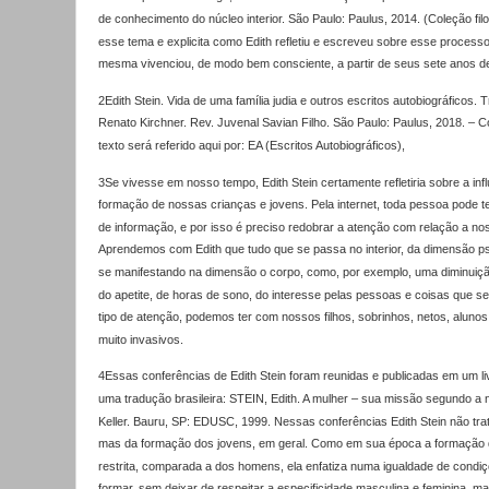
de
conhecimento do núcleo interior. São Paulo: Paulus, 2014. (Coleção fil
esse
tema e explicita como Edith refletiu e escreveu sobre esse process
mesma
vivenciou, de modo bem consciente, a partir de seus sete anos d
2Edith Stein. Vida de uma família judia e outros escritos autobiográficos.
Renato Kirchner. Rev. Juvenal Savian Filho. São Paulo: Paulus, 2018. – C
texto será referido aqui por: EA (Escritos Autobiográficos),
3Se vivesse em nosso tempo, Edith Stein certamente refletiria sobre a inf
formação de nossas crianças e jovens. Pela internet, toda pessoa pode te
de informação, e por isso é preciso redobrar a atenção com relação a no
Aprendemos com Edith que tudo que se passa no interior, da dimensão p
se manifestando na dimensão o corpo, como, por exemplo, uma diminuição
do apetite, de horas de sono, do interesse pelas pessoas e coisas que 
tipo de atenção, podemos ter com nossos filhos, sobrinhos, netos, alunos
muito invasivos.
4Essas conferências de Edith Stein foram reunidas e publicadas em um li
uma tradução brasileira: STEIN, Edith. A mulher – sua missão segundo a n
Keller. Bauru, SP: EDUSC, 1999. Nessas conferências Edith Stein não tra
mas da formação dos jovens, em geral. Como em sua época a formação 
restrita, comparada a dos homens, ela enfatiza numa igualdade de cond
formar, sem deixar de respeitar a especificidade masculina e feminina,