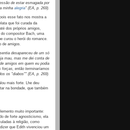
ressão de estar esmagada por
 a minha
alegria
" (EA, p. 269).
 pois esse fato nos mostra a
relata que foi curada da
té dos próprios amigos,
a do compositor Bach, uma
ue curou o herói do romance.
o de amigos.
 sentia desapareceu de um só
eja mau, mas me dei conta de
 de amigos em quem eu podia
 forças, então terminaríamos
os os "diabos"" (EA, p. 269).
lou mais forte. Lhe deu
ditar na bondade, que também
elemento muito importante:
o de forte agnosticismo, ela
culadas à religião, como
dizer que Edith vivenciou um