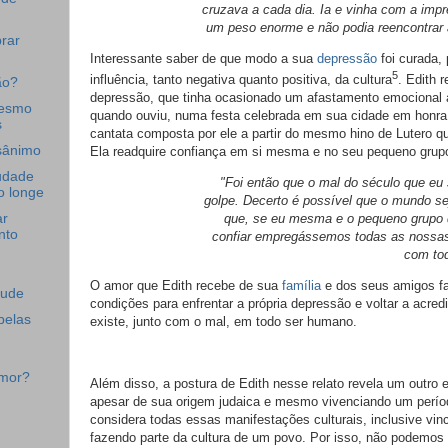
cruzava a cada dia. Ia e vinha com a imp
um peso enorme e não podia reencontrar
rar
Interessante saber de que modo a sua
depressão
foi curada,
5
influência, tanto negativa quanto positiva, da cultura
. Edith 
ão?
depressão, que tinha ocasionado um afastamento emocional a
mesmo
quando ouviu, numa festa celebrada em sua cidade em honr
s
cantata composta por ele a partir do mesmo hino de Lutero q
sânimo
Ela readquire confiança em si mesma e no seu pequeno grup
udade
"Foi então que o mal do século que eu
o longe
golpe. Decerto é possível que o mundo s
que, se eu mesma e o pequeno grupo
ar
nto
confiar empregássemos todas as nossas
com tod
O amor que Edith recebe de sua
família
e dos seus amigos fa
tude
condições para enfrentar a própria depressão e voltar a acre
pelas
existe, junto com o mal, em todo ser humano.
amor?
Além disso, a postura de Edith nesse relato revela um outro 
apesar de sua origem judaica e mesmo vivenciando um períod
considera todas essas manifestações culturais, inclusive vin
fazendo parte da cultura de um povo. Por isso, não podemos 