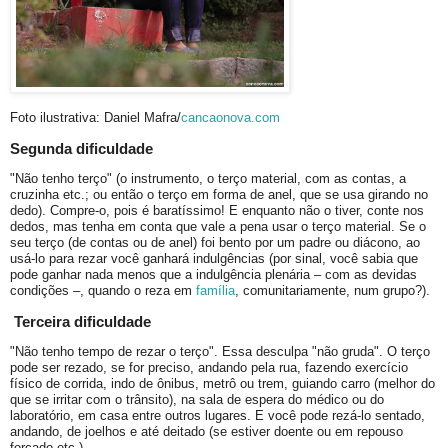
Foto ilustrativa: Daniel Mafra/
cancaonova.com
Segunda dificuldade
"Não tenho terço" (o instrumento, o terço material, com as contas, a
cruzinha etc.; ou então o terço em forma de anel, que se usa girando no
dedo). Compre-o, pois é baratíssimo! E enquanto não o tiver, conte nos
dedos, mas tenha em conta que vale a pena usar o terço material. Se o
seu terço (de contas ou de anel) foi bento por um padre ou diácono, ao
usá-lo para rezar você ganhará indulgências (por sinal, você sabia que
pode ganhar nada menos que a indulgência plenária – com as devidas
condições –, quando o reza em
família
, comunitariamente, num grupo?).
Terceira dificuldade
"Não tenho tempo de rezar o terço". Essa desculpa "não gruda". O terço
pode ser rezado, se for preciso, andando pela rua, fazendo exercício
físico de corrida, indo de ônibus, metrô ou trem, guiando carro (melhor do
que se irritar com o trânsito), na sala de espera do médico ou do
laboratório, em casa entre outros lugares. E você pode rezá-lo sentado,
andando, de joelhos e até deitado (se estiver doente ou em repouso
forçado etc.).