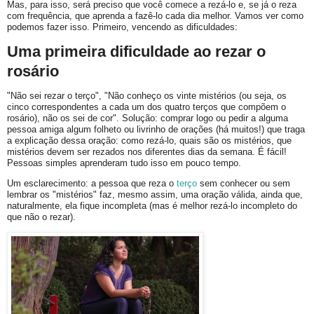
Mas, para isso, será preciso que você comece a rezá-lo e, se já o reza
com frequência, que aprenda a fazê-lo cada dia melhor. Vamos ver como
podemos fazer isso. Primeiro, vencendo as dificuldades:
Uma primeira dificuldade ao rezar o
rosário
"Não sei rezar o terço", "Não conheço os vinte mistérios (ou seja, os
cinco correspondentes a cada um dos quatro terços que compõem o
rosário), não os sei de cor". Solução: comprar logo ou pedir a alguma
pessoa amiga algum folheto ou livrinho de orações (há muitos!) que traga
a explicação dessa oração: como rezá-lo, quais são os mistérios, que
mistérios devem ser rezados nos diferentes dias da semana. É fácil!
Pessoas simples aprenderam tudo isso em pouco tempo.
Um esclarecimento: a pessoa que reza o
terço
sem conhecer ou sem
lembrar os "mistérios" faz, mesmo assim, uma oração válida, ainda que,
naturalmente, ela fique incompleta (mas é melhor rezá-lo incompleto do
que não o rezar).