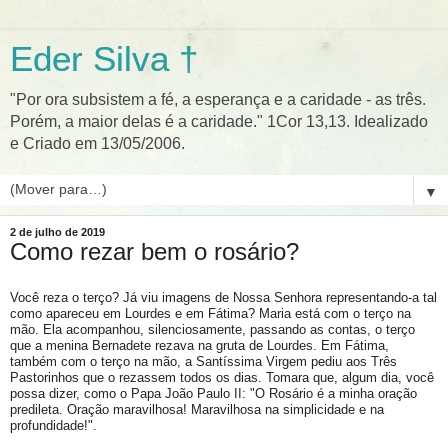
Eder Silva †
"Por ora subsistem a fé, a esperança e a caridade - as três.
Porém, a maior delas é a caridade." 1Cor 13,13. Idealizado
e Criado em 13/05/2006.
▼
2 de julho de 2019
Como rezar bem o rosário?
Você reza o terço? Já viu imagens de Nossa Senhora representando-a tal
como apareceu em Lourdes e em Fátima? Maria está com o terço na
mão. Ela acompanhou, silenciosamente, passando as contas, o terço
que a menina Bernadete rezava na gruta de Lourdes. Em Fátima,
também com o terço na mão, a Santíssima Virgem pediu aos Três
Pastorinhos que o rezassem todos os dias. Tomara que, algum dia, você
possa dizer, como o Papa João Paulo II: "O Rosário é a minha oração
predileta. Oração maravilhosa! Maravilhosa na simplicidade e na
profundidade!".