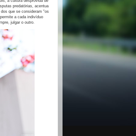
ois, a cultura desprovida de
sputas predatórias, acentua
s dos que se consideram "os
permite a cada indivíduo
mpre, julgar o outro.