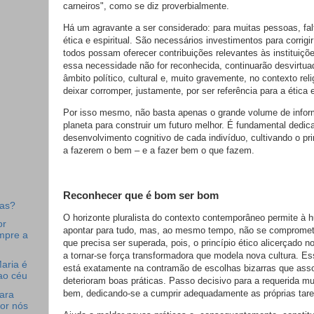
carneiros", como se diz proverbialmente.
Há um agravante a ser considerado: para muitas pessoas, fa
ética e espiritual. São necessários investimentos para corrigi
todos possam oferecer contribuições relevantes às instituiç
essa necessidade não for reconhecida, continuarão desvirtua
âmbito político, cultural e, muito gravemente, no contexto rel
deixar corromper, justamente, por ser referência para a ética 
Por isso mesmo, não basta apenas o grande volume de infor
planeta para construir um futuro melhor. É fundamental dedic
desenvolvimento cognitivo de cada indivíduo, cultivando o pri
a fazerem o bem – e a fazer bem o que fazem.
Reconhecer que é bom ser bom
ras?
O horizonte pluralista do contexto contemporâneo permite à
or
apontar para tudo, mas, ao mesmo tempo, não se comprome
mpre a
que precisa ser superada, pois, o princípio ético alicerçado
a tornar-se força transformadora que modela nova cultura. Es
aria é
está exatamente na contramão de escolhas bizarras que as
ao céu
deterioram boas práticas. Passo decisivo para a requerida 
bem, dedicando-se a cumprir adequadamente as próprias tare
para
or nós