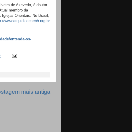
iveira de Azevedo, é doutor
 Atual membro da
grejas Orientais. No Brasil,
p://www.arquidiocesebh.org.br
edade/entenda-os-
0
stagem mais antiga