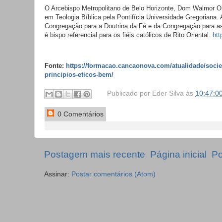
O Arcebispo Metropolitano de Belo Horizonte, Dom Walmor Ol
em Teologia Bíblica pela Pontifícia Universidade Gregoriana.
Congregação para a Doutrina da Fé e da Congregação para as I
é bispo referencial para os fiéis católicos de Rito Oriental.
htt
Fonte:
https://formacao.cancaonova.com/atualidade/soci
principios-eticos-bem/
Publicado por
Eder Silva
às
10:47:0
0 Comentários
Postagem mais recente
Página inicial
Po
Assinar:
Postar comentários (Atom)