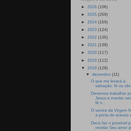
►
2026
(106)
►
2025
(259)
►
2024
(159)
►
2023
(124)
►
2022
(135)
►
2021
(138)
►
2020
(117)
►
2019
(112)
▼
2018
(128)
▼
dezembro
(11)
O que me levará à
salvação: fé ou ob
Devemos trabalhar p
Jesus e manter se
fé n...
O ventre da Virgem M
a porta de acesso 
Deus faz o possível 
revelar Seu amor p