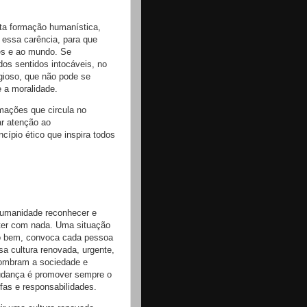
lta formação humanística,
r essa carência, para que
ões e ao mundo. Se
dos sentidos intocáveis, no
igioso, que não pode se
e a moralidade.
mações que circula no
ar atenção ao
ncípio ético que inspira todos
 humanidade reconhecer e
ter com nada. Uma situação
 no bem, convoca cada pessoa
sa cultura renovada, urgente,
sombram a sociedade e
mudança é promover sempre o
fas e responsabilidades.