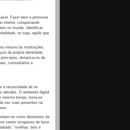
ensável. Fazer bem e promover
 interior, conquistando
tem no mundo. Identificar,
alidade, ou seja, aquilo que
, ou mesmo às instituições,
ços da própria identidade,
rincípios, distancia-se da
oais, comunitários e
se a necessidade de se
s atitudes. O ambiente digital
ao mesmo tempo, torna-se
ada vez mais presentes na
 bem.
sentam-se como detentores da
 por serem incapazes de fazer
drado, "ovelhas, bois e