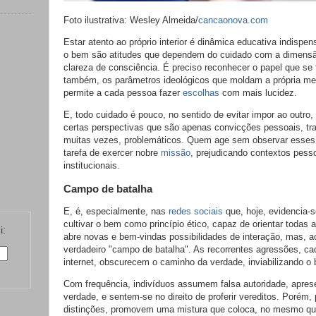
Foto ilustrativa: Wesley Almeida/
cancaonova.com
Estar atento ao próprio interior é dinâmica educativa indisp
o bem são atitudes que dependem do cuidado com a dimensão
clareza de consciência. É preciso reconhecer o papel que se 
também, os parâmetros ideológicos que moldam a própria ment
permite a cada pessoa fazer
escolhas
com mais lucidez.
E, todo cuidado é pouco, no sentido de evitar impor ao outro
certas perspectivas que são apenas convicções pessoais, tra
muitas vezes, problemáticos. Quem age sem observar esses p
tarefa de exercer nobre
missão
, prejudicando contextos pess
institucionais.
Campo de batalha
E, é, especialmente, nas
redes sociais
que, hoje, evidencia-
cultivar o bem como princípio ético, capaz de orientar todas a
i:
abre novas e bem-vindas possibilidades de interação, mas, 
verdadeiro "campo de batalha". As recorrentes agressões, c
internet, obscurecem o caminho da verdade, inviabilizando o
Com frequência, indivíduos assumem falsa autoridade, apre
verdade, e sentem-se no direito de proferir vereditos. Porém,
distinções, promovem uma mistura que coloca, no mesmo qua