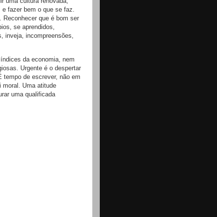
ir uma cultura renovada,
 e fazer bem o que se faz.
. Reconhecer que é bom ser
os, se aprendidos,
s, inveja, incompreensões,
 índices da economia, nem
igiosas. Urgente é o despertar
 É tempo de escrever, não em
i moral. Uma atitude
gurar uma qualificada