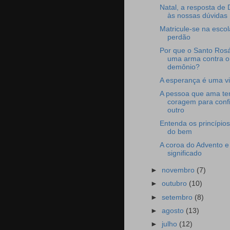
Natal, a resposta de
às nossas dúvidas
Matricule-se na escol
perdão
Por que o Santo Rosá
uma arma contra o
demônio?
A esperança é uma vi
A pessoa que ama t
coragem para confi
outro
Entenda os princípios
do bem
A coroa do Advento e
significado
►
novembro
(7)
►
outubro
(10)
►
setembro
(8)
►
agosto
(13)
►
julho
(12)