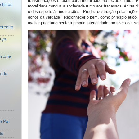
transformações e recompor a moralidade no tecido cultural. P
 filhos
moralidade conduz a sociedade rumo aos fracassos. Acirra di
o desrespeito às instituições. Produz destruição pelas açõe
donos da verdade". Reconhecer o bem, como princípio ético, 
avaliar prioritariamente a própria interioridade, ao invés de, se
erceiro
orça
stória
o da
o Pai
de