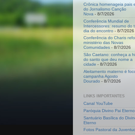
Crônica homenageia pais e
do Jornalismo Canção
Nova
- 8/7/2026
Conferência Mundial de
Intercessores: resumo do t
dia do encontro
- 8/7/2026
Conferência do Charis ref
ministério das Novas
Comunidades
- 8/7/2026
São Caetano: conheça a hi
do santo que deu nome a
cidade
- 8/7/2026
Aleitamento materno é foc
campanha Agosto
Dourado
- 8/7/2026
LINKS IMPORTANTES
Canal YouTube
Paróquia Divino Pai Eterno
Santuário Basílica do Divin
Eterno
Fotos Pastoral da Juventu