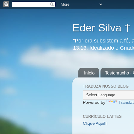
Eder Silva †
"Por ora subsistem a fé, 
13,13. Idealizado e Cria
Início
Testemunho - 
TRADUZA NOSSO BLOG
Powered by
Transla
CURRÍCULO LATTES
Clique Aqui!!!