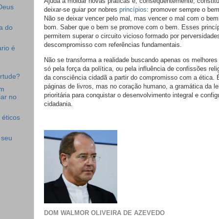
Ajuda a moldar novas práticas e, consequentemente, constitu
 Deus
deixar-se guiar por nobres
princípios
: promover sempre o bem
Não se deixar vencer pelo mal, mas vencer o mal com o bem
bom. Saber que o bem se promove com o bem. Esses princípi
a do
permitem superar o circuito vicioso formado por perversidade
descompromisso com referências fundamentais.
rio é
Não se transforma a realidade buscando apenas os melhores
só pela força da política, ou pela influência de confissões rel
rtude?
da consciência cidadã a partir do compromisso com a ética.
páginas de livros, mas no coração humano, a gramática da le
em
prioritária para conquistar o desenvolvimento integral e confi
ar no
cidadania.
 éticos
 seu
DOM WALMOR OLIVEIRA DE AZEVEDO