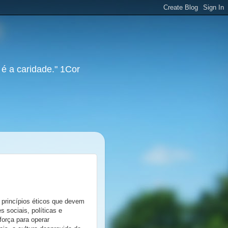
 é a caridade." 1Cor
princípios éticos que devem
s sociais, políticas e
força para operar