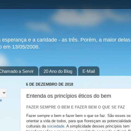
a esperança e a caridade - as três. Porém, a maior delas
do em 13/05/2006.
Chamado a Servir
20 Ano do Blog
E-Mail
6 DE DEZEMBRO DE 2018
Entenda os princípios éticos do bem
te
FAZER SEMPRE O BEM E FAZER BEM O QUE SE FAZ
Fazer sempre o bem e fazer bem o que se faz. São esses os 
orientar a vida de todos, para que floresçam as potencialidade
culturais da
sociedade
. A simplicidade desses princípios tem 