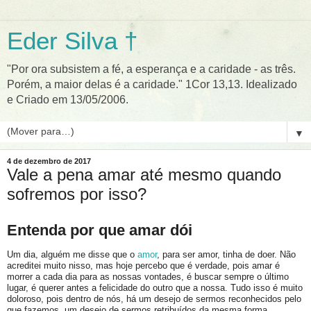
Eder Silva †
"Por ora subsistem a fé, a esperança e a caridade - as três.
Porém, a maior delas é a caridade." 1Cor 13,13. Idealizado
e Criado em 13/05/2006.
▼
4 de dezembro de 2017
Vale a pena amar até mesmo quando
sofremos por isso?
Entenda por que amar dói
Um dia, alguém me disse que o
amor
, para ser amor, tinha de doer. Não
acreditei muito nisso, mas hoje percebo que é verdade, pois amar é
morrer a cada dia para as nossas vontades, é buscar sempre o último
lugar, é querer antes a felicidade do outro que a nossa. Tudo isso é muito
doloroso, pois dentro de nós, há um desejo de sermos reconhecidos pelo
que fazemos, um desejo de sermos retribuídos da mesma forma.