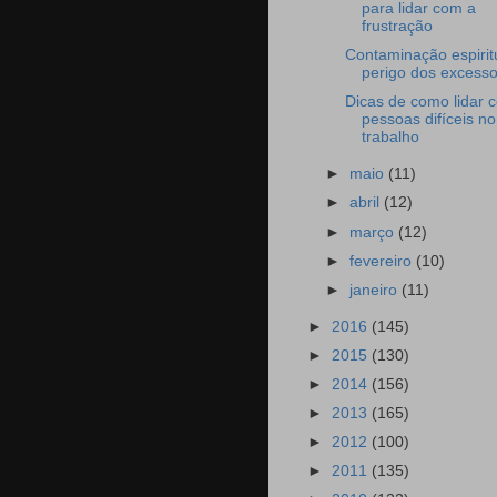
para lidar com a
frustração
Contaminação espiritu
perigo dos excessos
Dicas de como lidar 
pessoas difíceis no
trabalho
►
maio
(11)
►
abril
(12)
►
março
(12)
►
fevereiro
(10)
►
janeiro
(11)
►
2016
(145)
►
2015
(130)
►
2014
(156)
►
2013
(165)
►
2012
(100)
►
2011
(135)