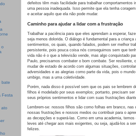
defeitos têm mais facilidade para trabalhar comportamentos 
do
uma pessoa inadequada. Isso permite que ela tenha coragem
e aceitar aquilo que ela não pode mudar.
a
Caminho para ajudar a lidar com a frustração
 a
Trabalhar a paciência para que eles aprendam a esperar, faz
torne
seja menos dolorida. O diálogo é fundamental para a criança a
sentimentos, os quais, quando falados, podem ser melhor tra
 o
persistente, pois pouca coisa nós conseguimos sem que tenh
a
vida não é o que a televisão vende, mas algo conquistado p
Paulo, precisamos combater o bom combate. Ser resiliente, o
mudar de estado de acordo com algumas situações, controlar
adversidades e as alegrias como parte da vida, pois o mundo
umbigo, mas a uma coletividade.
 bate
Porém, nada disso é possível sem que os pais se lembrem 
filhos é modelado por seus exemplos; portanto, precisam ser
a Festa
seus próprios sentimentos e lidar com suas frustrações diante
Lembrem-se: nossos filhos são como folhas em branco, nas
 ato
nossas frustrações e nossos medos ou contribuir para o apr
as decepções e superá-las. Como em uma academia, temos 
ser
leves até chegar aos mais exigentes, ou seja, ajudá-los a s
felizes.
lho