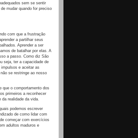
inadequados sem se sentir
 de mudar quando for preciso
endo com que a frustração
prender a partilhar seus
balhados. Aprender a ser
amos de batalhar por elas. A
asso a passo. Como diz São
u seja, ter a capacidade de
 impulsos e aceitar as
 não se restringe ao nosso
de que o comportamento dos
 os primeiros a reconhecer
 da realidade da vida.
 quais podemos escrever
endizado de como lidar com
de começar com exercícios
erem adultos maduros e