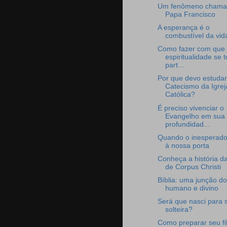
Um fenômeno chama
Papa Francisco
A esperança é o
combustível da vid
Como fazer com que
espiritualidade se 
part...
Por que devo estudar
Catecismo da Igrej
Católica?
É preciso vivenciar o
Evangelho em sua
profundidad...
Quando o inesperado
à nossa porta
Conheça a história d
de Corpus Christi
Bíblia: uma junção do
humano e divino
Será que nasci para 
solteira?
Como preparar seu fi