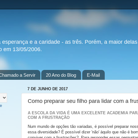
a esperança e a caridade - as três. Porém, a maior delas
do em 13/05/2006.
Chamado a Servir
20 Ano do Blog
E-Mail
7 DE JUNHO DE 2017
Como preparar seu filho para lidar com a fru
te
A ESCOLA DA VIDA É UMA EXCELENTE ACADEMIA PARA
COM A FRUSTRAÇÃO
Num mundo de opções tão variadas, é possível preparar noss
essa diversidade? É possível dizer 'não' àquilo que não é bom
conviver com a frustrações? Para responder essas perguntas