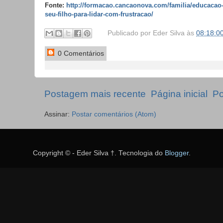
Fonte:
http://formacao.cancaonova.com/familia/educacao-
seu-filho-para-lidar-com-frustracao/
Publicado por
Eder Silva
às
08:18:0
0 Comentários
Postagem mais recente
Página inicial
Po
Assinar:
Postar comentários (Atom)
Copyright © - Eder Silva †. Tecnologia do
Blogger
.