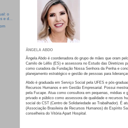
al: o
 e d...
com
ÂNGELA ABDO
Ângela Abdo é coordenadora do grupo de mães que oram pelo
Camilo de Léllis (ES) e assessora no Estudo das Diretrizes 
como curadora da Fundação Nossa Senhora da Penha e con
planejamento estratégico e gestão de pessoas para lideranças
Abdo é graduada em Serviço Social pela UFES e pós-gradua
Recursos Humanos e em Gestão Empresarial. Possui mestra
pela Fucape. Atua como consultora em pequenas, médias e 
privado e público como assessora de qualidade e recursos 
social do CST (Centro de Solidariedade ao Trabalhador). É a
(Associação Brasileira de Recursos Humanos) do Espírito Sant
conselheira do Vitória Apart Hospital.