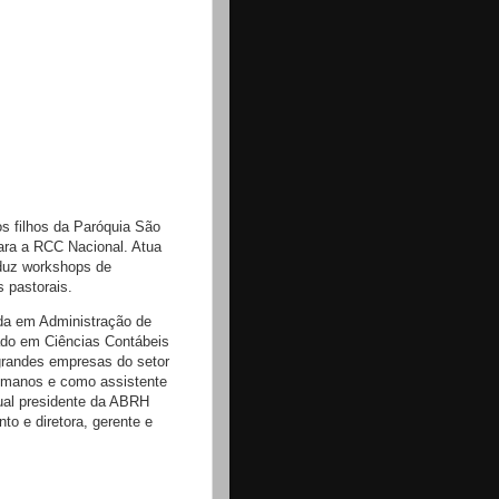
s filhos da Paróquia São
para a RCC Nacional. Atua
duz workshops de
 pastorais.
da em Administração de
do em Ciências Contábeis
grandes empresas do setor
humanos e como assistente
tual presidente da ABRH
o e diretora, gerente e