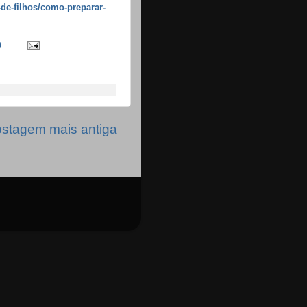
de-filhos/como-preparar-
0
stagem mais antiga