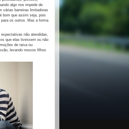
uando algo nos impede de
 várias barreiras limitadoras
e é bom que assim seja, pois
 para os outros. Mas a forma
 expectativas não atendidas,
mos que elas tivessem ou não
moções de raiva ou
ssão, levando nossos filhos