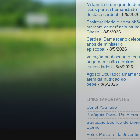
“A família é um grande do
Deus para a humanidade”,
destaca cardeal
- 8/5/2026
Espiritualidade e comunhã
marcam conferência mundi
Charis
- 8/5/2026
Cardeal Damasceno celeb
anos de ministério
episcopal
- 8/5/2026
Vocação ao diaconato: co
origem, missão e outras
curiosidades
- 8/5/2026
Agosto Dourado: amamenta
além da nutrição do
bebê
- 8/5/2026
LINKS IMPORTANTES
Canal YouTube
Paróquia Divino Pai Eterno
Santuário Basílica do Divin
Eterno
Fotos Pastoral da Juventu