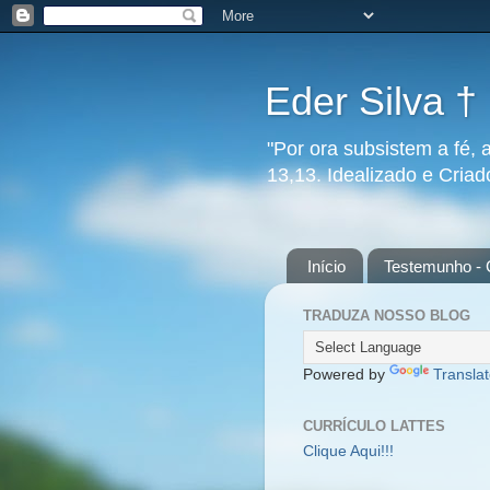
Eder Silva †
"Por ora subsistem a fé, 
13,13. Idealizado e Cria
Início
Testemunho - 
TRADUZA NOSSO BLOG
Powered by
Transla
CURRÍCULO LATTES
Clique Aqui!!!