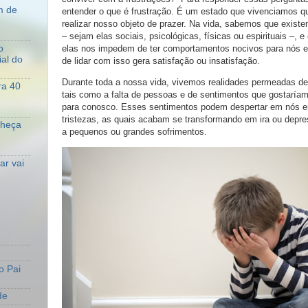
m de
entender o que é frustração. É um estado que vivenciamos q
realizar nosso objeto de prazer. Na vida, sabemos que existem
– sejam elas sociais, psicológicas, físicas ou espirituais –, 
o
elas nos impedem de ter comportamentos nocivos para nós e
al do
de lidar com isso gera satisfação ou insatisfação.
Durante toda a nossa vida, vivemos realidades permeadas de
ra 40
tais como a falta de pessoas e de sentimentos que gostaría
para conosco. Esses sentimentos podem despertar em nós e
tristezas, as quais acabam se transformando em ira ou depre
nheça
a pequenos ou grandes sofrimentos.
r vai
o Pai
de