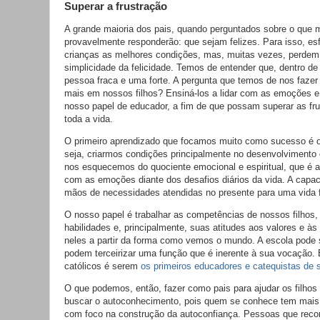
Superar a frustração
A grande maioria dos pais, quando perguntados sobre o que m
provavelmente responderão: que sejam felizes. Para isso, es
crianças as melhores condições, mas, muitas vezes, perdem 
simplicidade da felicidade. Temos de entender que, dentro d
pessoa fraca e uma forte. A pergunta que temos de nos fazer
mais em nossos filhos? Ensiná-los a lidar com as emoções e
nosso papel de educador, a fim de que possam superar as fru
toda a vida.
O primeiro aprendizado que focamos muito como sucesso é 
seja, criarmos condições principalmente no desenvolvimento 
nos esquecemos do quociente emocional e espiritual, que é a
com as emoções diante dos desafios diários da vida. A capaci
mãos de necessidades atendidas no presente para uma vida f
O nosso papel é trabalhar as competências de nossos filhos
habilidades e, principalmente, suas atitudes aos valores e às
neles a partir da forma como vemos o mundo. A escola pode 
podem terceirizar uma função que é inerente à sua vocação.
católicos é serem
os primeiros educadores e catequistas de s
O que podemos, então, fazer como pais para ajudar os filho
buscar o autoconhecimento, pois quem se conhece tem mais p
com foco na construção da autoconfiança. Pessoas que rec