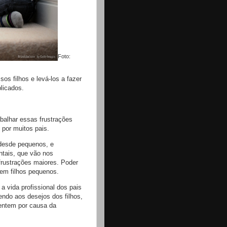
Foto:
os filhos e levá-los a fazer
licados.
balhar essas frustrações
 por muitos pais.
 desde pequenos, e
ntais, que vão nos
rustrações maiores. Poder
tem filhos pequenos.
 vida profissional dos pais
ndo aos desejos dos filhos,
entem por causa da