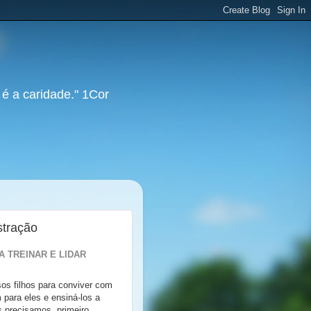
 é a caridade." 1Cor
stração
 TREINAR E LIDAR
os filhos para conviver com
 para eles e ensiná-los a
 precisamos, primeiro,