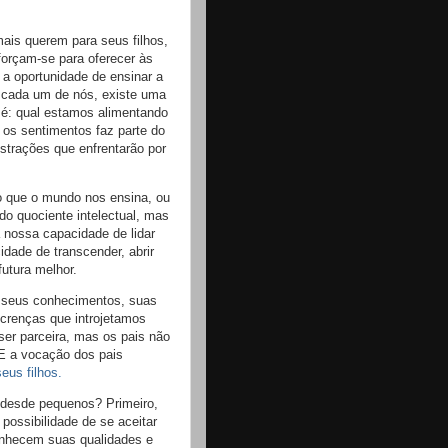
ais querem para seus filhos,
forçam-se para oferecer às
a oportunidade de ensinar a
e cada um de nós, existe uma
 é: qual estamos alimentando
 os sentimentos faz parte do
strações que enfrentarão por
o que o mundo nos ensina, ou
do quociente intelectual, mas
 nossa capacidade de lidar
dade de transcender, abrir
utura melhor.
, seus conhecimentos, suas
 crenças que introjetamos
ser parceira, mas os pais não
 E a vocação dos pais
eus filhos.
s desde pequenos? Primeiro,
ossibilidade de se aceitar
onhecem suas qualidades e