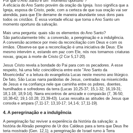
Por que o Ano Santo é um "momento oportuno"?
A eficácia do Ano Santo provém da oração da Igreja. Isso significa que a
Igreja, esposa de Cristo, pede, com a certeza de que sua oração vai ser
atendida, para que Ele derrame de maneira abundante seus dons para
todos os cristãos. É essa vontade eficaz que torna o Ano Santo um
momento oportuno da salvação.
Mais uma pergunta: quais são os elementos do Ano Santo?
São particularmente três: a conversão, a peregrinação e a indulgência.
A conversão acontece por meio da reconciliação com Deus e com os
irmãos. Observe-se que a reconciliação é uma iniciativa de Deus: Ele
mesmo intervém e, estando em paz com Ele, nós nos tornamos criaturas
novas, graças à morte de Cristo (2 Cor 5,17-20).
Jesus Cristo revela a bondade do Pai para com os pecadores. A esse
respeito, há uma feliz coincidência entre este "Ano Santo da
Misericórdia" e a leitura do evangelista Lucas neste mesmo ano litúrgico.
De fato, São Lucas narra parábolas de Jesus, centradas na misericórdia
de Jesus e na confiança nele que caminha entre os pobres, doentes,
humilhados e sofredores da terra (Lucas 10,25-37; 15,1-32; 16,19-31;
18,1-18; 18,9-14). Narra encontros de amizade e compaixão (7, 36-50,
10,38-42; 19,1-10.28; 23,39-43). Lucas ressalta as atitudes de Jesus que
consola e ampara (7,11-17; 13,10-17; 14,1-6; 17,11-19).
4. A peregrinação e a indulgência
A peregrinação faz reviver a experiência da história da salvação: a
história de Abraão peregrino de Ur dos Caldeus para a terra que Deus lhe
teria mostrado (Gen. 12,1); a peregrinação de Israel rumo à Terra