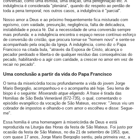
conversão, como uma esmola, uma oração, uma peregrinação etc. A
indulgência é considerada "plenária", quando diz respeito ao perdão de
toda a pena temporal; nos outros casos, a indulgência é "parcial".
Nosso amor a Deus e ao próximo frequentemente fica misturado com
egoísmo, com vaidade, presunção, negligência, falta de delicadeza,
instabilidade e pouca fé. Daí a necessidade de uma conversão sempre
mais profunda: e a indulgência encontra o espaço nesse contínuo esforço
de conversão do cristão, que procura tornar-se "homem novo" e sente-se
acompanhado pela oração da Igreja. A indulgência, como diz o Papa
Francisco na citada bula, "através da Esposa de Cristo, alcança o
pecador perdoado e liberta-o de qualquer resíduo das consequências do
pecado, habilitando-o a agir com caridade, a crescer no amor em vez de
recair no pecado".
Uma conclusão a partir da vida do Papa Francisco
O tema da misericórdia tocou profundamente a vida do jovem Jorge
Mario Bergoglio, acompanhou-o e o acompanha até hoje. Seu lema de
bispo é o seguinte:
Miserando atque eligendo
. A frase é tirada das
Homilias de São Beda Venerável (672-735), o qual, comentando o
episódio evangélico da vocação de São Mateus, escreve: "Jesus viu um
cobrador de impostos e olhando-o com amor o escolheu e disse: Segue-
me".
Essa homilia é uma homenagem à misericórdia de Deus e está
reproduzida na Liturgia das Horas da festa de São Mateus. Foi justo por
ocasião da festa de São Mateus, no dia 21 de setembro de 1953, que,
com quase 17 anos, Jorge Mario Bergoglio sentiu, pela primeira vez, a