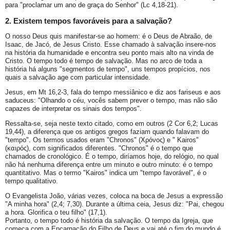
para "proclamar um ano de graça do Senhor" (Lc 4,18-21).
2. Existem tempos favoráveis para a salvação?
O nosso Deus quis manifestar-se ao homem: é o Deus de Abraão, de
Isaac, de Jacó, de Jesus Cristo. Esse chamado à salvação insere-nos
na história da humanidade e encontra seu ponto mais alto na vinda de
Cristo. O tempo todo é tempo de salvação. Mas no arco de toda a
história há alguns "segmentos de tempo", uns tempos propícios, nos
quais a salvação age com particular intensidade.
Jesus, em Mt 16,2-3, fala do tempo messiânico e diz aos fariseus e aos
saduceus: "Olhando o céu, vocês sabem prever o tempo, mas não são
capazes de interpretar os sinais dos tempos".
Ressalta-se, seja neste texto citado, como em outros (2 Cor 6,2; Lucas
19,44), a diferença que os antigos gregos faziam quando falavam do
"tempo". Os termos usados eram "Chronos" (Χρόνος) e " Kairos"
(καιρός), com significados diferentes. "Chronos" é o tempo que
chamados de cronológico. É o tempo, diríamos hoje, do relógio, no qual
não há nenhuma diferença entre um minuto e outro minuto: é o tempo
quantitativo. Mas o termo "Kairos" indica um "tempo favorável", é o
tempo qualitativo.
O Evangelista João, várias vezes, coloca na boca de Jesus a expressão
"A minha hora" (2,4; 7,30). Durante a última ceia, Jesus diz: "Pai, chegou
a hora. Glorifica o teu filho" (17,1).
Portanto, o tempo todo é história da salvação. O tempo da Igreja, que
começa com a Encarnação do Filho de Deus e vai até o fim do mundo é,