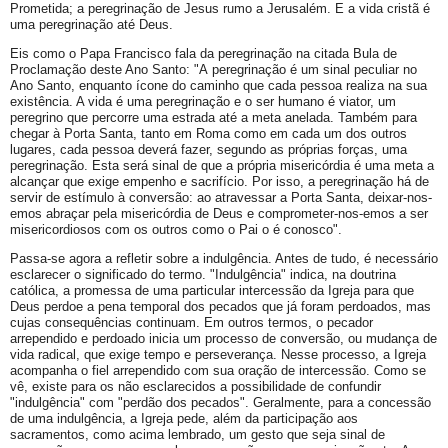
Prometida; a peregrinação de Jesus rumo a Jerusalém. E a vida cristã é
uma peregrinação até Deus.
Eis como o Papa Francisco fala da peregrinação na citada Bula de
Proclamação deste Ano Santo: "A peregrinação é um sinal peculiar no
Ano Santo, enquanto ícone do caminho que cada pessoa realiza na sua
existência. A vida é uma peregrinação e o ser humano é viator, um
peregrino que percorre uma estrada até a meta anelada. Também para
chegar à Porta Santa, tanto em Roma como em cada um dos outros
lugares, cada pessoa deverá fazer, segundo as próprias forças, uma
peregrinação. Esta será sinal de que a própria misericórdia é uma meta a
alcançar que exige empenho e sacrifício. Por isso, a peregrinação há de
servir de estímulo à conversão: ao atravessar a Porta Santa, deixar-nos-
emos abraçar pela misericórdia de Deus e comprometer-nos-emos a ser
misericordiosos com os outros como o Pai o é conosco".
Passa-se agora a refletir sobre a indulgência. Antes de tudo, é necessário
esclarecer o significado do termo. "Indulgência" indica, na doutrina
católica, a promessa de uma particular intercessão da Igreja para que
Deus perdoe a pena temporal dos pecados que já foram perdoados, mas
cujas consequências continuam. Em outros termos, o pecador
arrependido e perdoado inicia um processo de conversão, ou mudança de
vida radical, que exige tempo e perseverança. Nesse processo, a Igreja
acompanha o fiel arrependido com sua oração de intercessão. Como se
vê, existe para os não esclarecidos a possibilidade de confundir
"indulgência" com "perdão dos pecados". Geralmente, para a concessão
de uma indulgência, a Igreja pede, além da participação aos
sacramentos, como acima lembrado, um gesto que seja sinal de