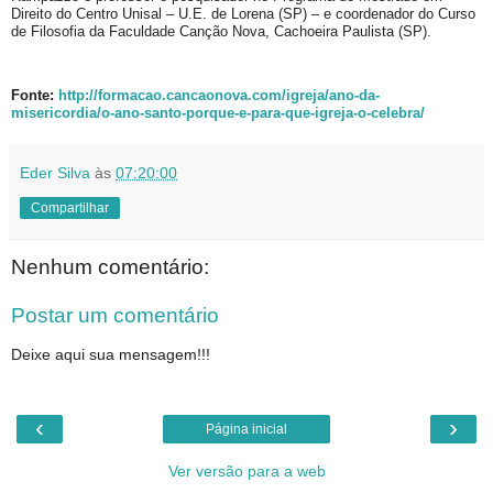
Direito do Centro Unisal – U.E. de Lorena (SP) – e coordenador do Curso
de Filosofia da Faculdade Canção Nova, Cachoeira Paulista (SP).
Fonte:
http://formacao.cancaonova.com/igreja/ano-da-
misericordia/o-ano-santo-porque-e-para-que-igreja-o-celebra/
Eder Silva
às
07:20:00
Compartilhar
Nenhum comentário:
Postar um comentário
Deixe aqui sua mensagem!!!
‹
›
Página inicial
Ver versão para a web