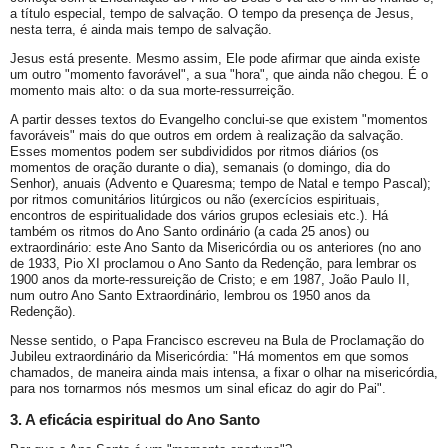
a título especial, tempo de salvação. O tempo da presença de Jesus,
nesta terra, é ainda mais tempo de salvação.
Jesus está presente. Mesmo assim, Ele pode afirmar que ainda existe
um outro "momento favorável", a sua "hora", que ainda não chegou. É o
momento mais alto: o da sua morte-ressurreição.
A partir desses textos do Evangelho conclui-se que existem "momentos
favoráveis" mais do que outros em ordem à realização da salvação.
Esses momentos podem ser subdivididos por ritmos diários (os
momentos de oração durante o dia), semanais (o domingo, dia do
Senhor), anuais (Advento e Quaresma; tempo de Natal e tempo Pascal);
por ritmos comunitários litúrgicos ou não (exercícios espirituais,
encontros de espiritualidade dos vários grupos eclesiais etc.). Há
também os ritmos do Ano Santo ordinário (a cada 25 anos) ou
extraordinário: este Ano Santo da Misericórdia ou os anteriores (no ano
de 1933, Pio XI proclamou o Ano Santo da Redenção, para lembrar os
1900 anos da morte-ressureição de Cristo; e em 1987, João Paulo II,
num outro Ano Santo Extraordinário, lembrou os 1950 anos da
Redenção).
Nesse sentido, o Papa Francisco escreveu na Bula de Proclamação do
Jubileu extraordinário da Misericórdia: "Há momentos em que somos
chamados, de maneira ainda mais intensa, a fixar o olhar na misericórdia,
para nos tornarmos nós mesmos um sinal eficaz do agir do Pai".
3. A eficácia espiritual do Ano Santo