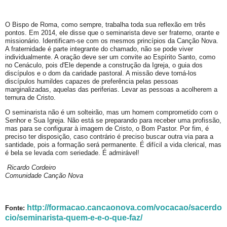
O Bispo de Roma, como sempre, trabalha toda sua reflexão em três
pontos. Em 2014, ele disse que o seminarista deve ser fraterno, orante e
missionário. Identificam-se com os mesmos princípios da Canção Nova.
A fraternidade é parte integrante do chamado, não se pode viver
individualmente. A oração deve ser um convite ao Espírito Santo, como
no Cenáculo, pois d'Ele depende a construção da Igreja, o guia dos
discípulos e o dom da caridade pastoral. A missão deve torná-los
discípulos humildes capazes de preferência pelas pessoas
marginalizadas, aquelas das periferias. Levar as pessoas a acolherem a
ternura de Cristo.
O seminarista não é um solteirão, mas um homem comprometido com o
Senhor e Sua Igreja. Não está se preparando para receber uma profissão,
mas para se configurar à imagem de Cristo, o Bom Pastor. Por fim, é
preciso ter disposição, caso contrário é preciso buscar outra via para a
santidade, pois a formação será permanente. É difícil a vida clerical, mas
é bela se levada com seriedade. É admirável!
Ricardo Cordeiro
Comunidade Canção Nova
http://formacao.cancaonova.com/vocacao/sacerdo
Fonte:
cio/seminarista-quem-e-e-o-que-faz/