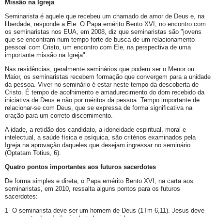
Missão na Igreja
Seminarista é aquele que recebeu um chamado de amor de Deus e, na
liberdade, responde a Ele. O Papa emérito Bento XVI, no encontro com
os seminaristas nos EUA, em 2008, diz que seminaristas são "jovens
que se encontram num tempo forte de busca de um relacionamento
pessoal com Cristo, um encontro com Ele, na perspectiva de uma
importante missão na Igreja".
Nas residências, geralmente seminários que podem ser o Menor ou
Maior, os seminaristas recebem formação que convergem para a unidade
da pessoa. Viver no seminário é estar neste tempo da descoberta de
Cristo. É tempo de acolhimento e amadurecimento do dom recebido da
iniciativa de Deus e não por méritos da pessoa. Tempo importante de
relacionar-se com Deus, que se expressa de forma significativa na
oração para um correto discernimento.
A idade, a retidão dos candidato, a idoneidade espiritual, moral e
intelectual, a saúde física e psíquica, são critérios examinados pela
Igreja na aprovação daqueles que desejam ingressar no seminário.
(Optatam Totius, 6).
Quatro pontos importantes aos futuros sacerdotes
De forma simples e direta, o Papa emérito Bento XVI, na carta aos
seminaristas, em 2010, ressalta alguns pontos para os futuros
sacerdotes:
1- O seminarista deve ser um homem de Deus (1Tm 6,11). Jesus deve