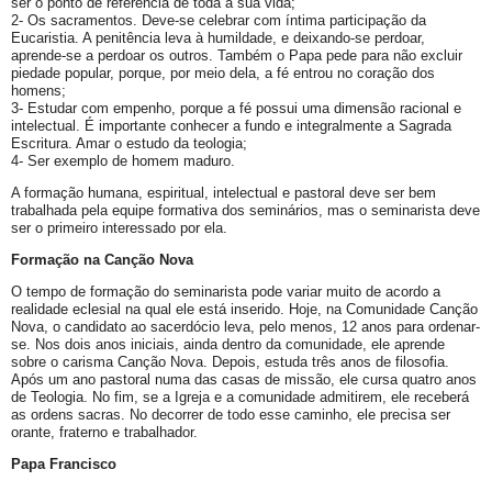
ser o ponto de referência de toda a sua vida;
2- Os sacramentos. Deve-se celebrar com íntima participação da
Eucaristia. A penitência leva à humildade, e deixando-se perdoar,
aprende-se a perdoar os outros. Também o Papa pede para não excluir
piedade popular, porque, por meio dela, a fé entrou no coração dos
homens;
3- Estudar com empenho, porque a fé possui uma dimensão racional e
intelectual. É importante conhecer a fundo e integralmente a Sagrada
Escritura. Amar o estudo da teologia;
4- Ser exemplo de homem maduro.
A formação humana, espiritual, intelectual e pastoral deve ser bem
trabalhada pela equipe formativa dos seminários, mas o seminarista deve
ser o primeiro interessado por ela.
Formação na Canção Nova
O tempo de formação do seminarista pode variar muito de acordo a
realidade eclesial na qual ele está inserido. Hoje, na Comunidade Canção
Nova, o candidato ao sacerdócio leva, pelo menos, 12 anos para ordenar-
se. Nos dois anos iniciais, ainda dentro da comunidade, ele aprende
sobre o carisma Canção Nova. Depois, estuda três anos de filosofia.
Após um ano pastoral numa das casas de missão, ele cursa quatro anos
de Teologia. No fim, se a Igreja e a comunidade admitirem, ele receberá
as ordens sacras. No decorrer de todo esse caminho, ele precisa ser
orante, fraterno e trabalhador.
Papa Francisco