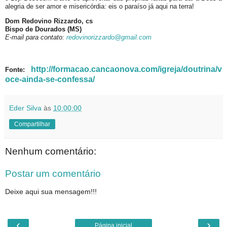
alegria de ser amor e misericórdia: eis o paraíso já aqui na terra!
Dom Redovino Rizzardo, cs
Bispo de Dourados (MS)
E-mail para contato:
redovinorizzardo@gmail.com
http://formacao.cancaonova.com/igreja/doutrina/v
Fonte:
oce-ainda-se-confessa/
Eder Silva
às
10:00:00
Compartilhar
Nenhum comentário:
Postar um comentário
Deixe aqui sua mensagem!!!
‹
›
Página inicial