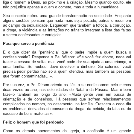
liga o homem a Deus, ao próximo e à criação. Mesmo quando oculto, ele
não prejudica apenas a quem o comete, mas a toda a humanidade.
Seu conceito sofreu uma grande transformação na sociedade. Enquanto
alguns cristãos pensam que nada mais seja pecado, outros o resumem
ao campo da sexualidade. Esquecem que também a fofoca, a corrupção,
a droga, a violência e as infrações no trânsito integram a lista das faltas
a serem confessadas e corrigidas.
Para que serve a penitência
E o que dizer da "penitência" que o padre impõe a quem busca o
confessionário? Responde o Pe. Wilson: «Se você fez aborto, nada vai
trazer a pessoa de volta; mas você pode dar sua ajuda a uma criança, a
uma família. Se roubou, deve devolver o dinheiro. Se caluniou, você
precisa pedir perdão não só a quem ofendeu, mas também às pessoas
que foram contaminadas…».
Por sua vez, o Pe. Dírson orienta os fiéis a se confessarem pelo menos
duas vezes ao ano, nas solenidades do Natal e da Páscoa. Mas é bom
fazê-lo também ao longo do ano: «Muita gente vem em busca de
orientação e de conselhos. Há pessoas que sofrem relacionamentos
complicados no namoro, no casamento, na família. Crescem a cada dia
os problemas derivados do consumo da droga, da bebida, da falta ou do
excesso de bens materiais».
Feliz o homem que foi perdoado
Como os demais sacramentos da Igreja, a confissão é um grande