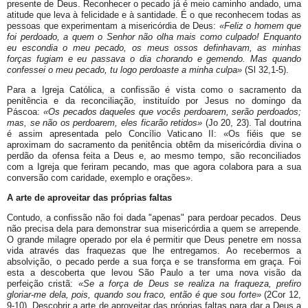
presente de Deus. Reconhecer o pecado já é meio caminho andado, uma
atitude que leva à felicidade e à santidade. É o que reconhecem todas as
pessoas que experimentam a misericórdia de Deus:
«Feliz o homem que
foi perdoado, a quem o Senhor não olha mais como culpado! Enquanto
eu escondia o meu pecado, os meus ossos definhavam, as minhas
forças fugiam e eu passava o dia chorando e gemendo. Mas quando
confessei o meu pecado, tu logo perdoaste a minha culpa»
(Sl 32,1-5).
Para a Igreja Católica, a confissão é vista como o sacramento da
penitência e da reconciliação, instituído por Jesus no domingo da
Páscoa:
«Os pecados daqueles que vocês perdoarem, serão perdoados;
mas, se não os perdoarem, eles ficarão retidos»
(Jo 20, 23). Tal doutrina
é assim apresentada pelo Concílio Vaticano II: «Os fiéis que se
aproximam do sacramento da penitência obtêm da misericórdia divina o
perdão da ofensa feita a Deus e, ao mesmo tempo, são reconciliados
com a Igreja que feriram pecando, mas que agora colabora para a sua
conversão com caridade, exemplo e orações».
A arte de aproveitar das próprias faltas
Contudo, a confissão não foi dada "apenas" para perdoar pecados. Deus
não precisa dela para demonstrar sua misericórdia a quem se arrepende.
O grande milagre operado por ela é permitir que Deus penetre em nossa
vida através das fraquezas que lhe entregamos. Ao recebermos a
absolvição, o pecado perde a sua força e se transforma em graça. Foi
esta a descoberta que levou São Paulo a ter uma nova visão da
perfeição cristã:
«Se a força de Deus se realiza na fraqueza, prefiro
gloriar-me dela, pois, quando sou fraco, então é que sou forte»
(2Cor 12,
9-10). Descobrir a arte de aproveitar das próprias faltas para dar a Deus a