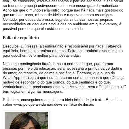
boa", dá conselhos, escreve desabafos e partilha segredos. Seria ótimo
se todos do grupo já estivessem realmente nesse grau de maturidade.
Acho até que o mundo seria outro, porque não há nada mais gostoso do
que um bom papo, a troca de ideias e a conversa com os amigos.
Contudo, por causa da pressa, seja ela vinda das nossas próprias
necessidades ou daquelas produzidas no ambiente em que vivemos, é
possível perceber que ela está nos consumindo.
Falta de equilíbrio
Desculpe, D. Pressa, a senhora não é responsável por nada! Falta-nos
equilíbrio, bom senso, calma e tempo. Falta-nos também discernimento
para escolhermos o melhor para nossas vidas.
Nenhuma contingência tirará de nós a certeza de que, para formar
pessoas por meio da educação, será necessária a prática da verdade e
do amor, do respeito, da calma e paciência. Portanto, que o uso do
WhatsApp fortaleça o que nos falta como seres humanos e que não seja
motivo de esconderijo do que somos, do que sentimos e do que,
verdadeiramente, precisamos escrever. Às vezes, nem o "kkkk" ou o "rs"
têm lógica em algumas mensagens.
Pois bem, conseguimos completar a ideia inicial deste texto: É preciso
saber viver, porque a vida não deve ser feita de ilusão.