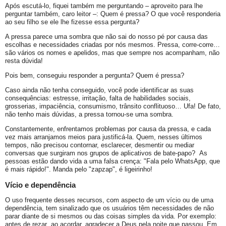
Após escutá-lo, fiquei também me perguntando – aproveito para lhe
perguntar também, caro leitor –: Quem é pressa? O que você responderia
ao seu filho se ele lhe fizesse essa pergunta?
A pressa parece uma sombra que não sai do nosso pé por causa das
escolhas e necessidades criadas por nós mesmos. Pressa, corre-corre…
são vários os nomes e apelidos, mas que sempre nos acompanham, não
resta dúvida!
Pois bem, conseguiu responder a pergunta? Quem é pressa?
Caso ainda não tenha conseguido, você pode identificar as suas
consequências: estresse, irritação, falta de habilidades sociais,
grosserias, impaciência, consumismo, trânsito conflituoso… Ufa! De fato,
não tenho mais dúvidas, a pressa tornou-se uma sombra.
Constantemente, enfrentamos problemas por causa da pressa, e cada
vez mais arranjamos meios para justificá-la. Quem, nesses últimos
tempos, não precisou contornar, esclarecer, desmentir ou mediar
conversas que surgiram nos grupos de aplicativos de bate-papo? As
pessoas estão dando vida a uma falsa crença: "Fala pelo WhatsApp, que
é mais rápido!". Manda pelo "zapzap", é ligeirinho!
Vício e dependência
O uso frequente desses recursos, com aspecto de um vício ou de uma
dependência, tem sinalizado que os usuários têm necessidades de não
parar diante de si mesmos ou das coisas simples da vida. Por exemplo:
antes de rezar ao acordar, agradecer a Deus pela noite que passou. Em