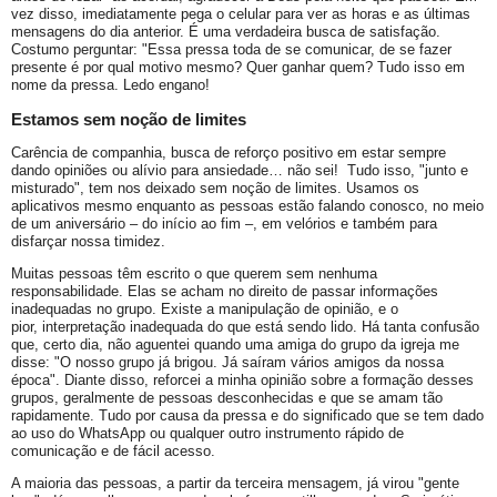
vez disso, imediatamente pega o celular para ver as horas e as últimas
mensagens do dia anterior. É uma verdadeira busca de satisfação.
Costumo perguntar: "Essa pressa toda de se comunicar, de se fazer
presente é por qual motivo mesmo? Quer ganhar quem? Tudo isso em
nome da pressa. Ledo engano!
Estamos sem noção de limites
Carência de companhia, busca de reforço positivo em estar sempre
dando opiniões ou alívio para ansiedade… não sei! Tudo isso, "junto e
misturado", tem nos deixado sem noção de limites. Usamos os
aplicativos mesmo enquanto as pessoas estão falando conosco, no meio
de um aniversário – do início ao fim –, em velórios e também para
disfarçar nossa timidez.
Muitas pessoas têm escrito o que querem sem nenhuma
responsabilidade. Elas se acham no direito de passar informações
inadequadas no grupo. Existe a manipulação de opinião, e o
pior, interpretação inadequada do que está sendo lido. Há tanta confusão
que, certo dia, não aguentei quando uma amiga do grupo da igreja me
disse: "O nosso grupo já brigou. Já saíram vários amigos da nossa
época". Diante disso, reforcei a minha opinião sobre a formação desses
grupos, geralmente de pessoas desconhecidas e que se amam tão
rapidamente. Tudo por causa da pressa e do significado que se tem dado
ao uso do WhatsApp ou qualquer outro instrumento rápido de
comunicação e de fácil acesso.
A maioria das pessoas, a partir da terceira mensagem, já virou "gente