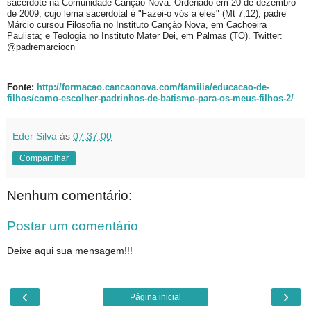
sacerdote na Comunidade Canção Nova. Ordenado em 20 de dezembro
de 2009, cujo lema sacerdotal é "Fazei-o vós a eles" (Mt 7,12), padre
Márcio cursou Filosofia no Instituto Canção Nova, em Cachoeira
Paulista; e Teologia no Instituto Mater Dei, em Palmas (TO). Twitter:
@padremarciocn
Fonte:
http://formacao.cancaonova.com/familia/educacao-de-
filhos/como-escolher-padrinhos-de-batismo-para-os-meus-filhos-2/
Eder Silva
às
07:37:00
Compartilhar
Nenhum comentário:
Postar um comentário
Deixe aqui sua mensagem!!!
‹
›
Página inicial