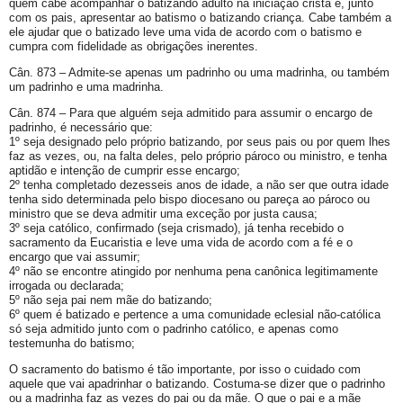
quem cabe acompanhar o batizando adulto na iniciação cristã e, junto
com os pais, apresentar ao batismo o batizando criança. Cabe também a
ele ajudar que o batizado leve uma vida de acordo com o batismo e
cumpra com fidelidade as obrigações inerentes.
Cân. 873 – Admite-se apenas um padrinho ou uma madrinha, ou também
um padrinho e uma madrinha.
Cân. 874 – Para que alguém seja admitido para assumir o encargo de
padrinho, é necessário que:
1º seja designado pelo próprio batizando, por seus pais ou por quem lhes
faz as vezes, ou, na falta deles, pelo próprio pároco ou ministro, e tenha
aptidão e intenção de cumprir esse encargo;
2º tenha completado dezesseis anos de idade, a não ser que outra idade
tenha sido determinada pelo bispo diocesano ou pareça ao pároco ou
ministro que se deva admitir uma exceção por justa causa;
3º seja católico, confirmado (seja crismado), já tenha recebido o
sacramento da Eucaristia e leve uma vida de acordo com a fé e o
encargo que vai assumir;
4º não se encontre atingido por nenhuma pena canônica legitimamente
irrogada ou declarada;
5º não seja pai nem mãe do batizando;
6º quem é batizado e pertence a uma comunidade eclesial não-católica
só seja admitido junto com o padrinho católico, e apenas como
testemunha do batismo;
O sacramento do batismo é tão importante, por isso o cuidado com
aquele que vai apadrinhar o batizando. Costuma-se dizer que o padrinho
ou a madrinha faz as vezes do pai ou da mãe. O que o pai e a mãe